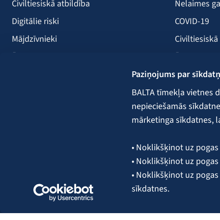
Civiltiesiskā atbildība
Nelaimes ga
Digitālie riski
COVID-19
Mājdzīvnieki
Civiltiesiskā
Ērces
Ērces
Paziņojums par sīkdat
Saules paneļi
Būvniecība
Atpūtas kuģi
Lauksaimni
BALTA tīmekļa vietnes d
nepieciešamās sīkdatnes.
Kravas
mārketinga sīkdatnes, l
Garantijas,
• Noklikšķinot uz pogas 
• Noklikšķinot uz pogas 
Seko mums:
• Noklikšķinot uz pogas
sīkdatnes.
Plašāka informācija par