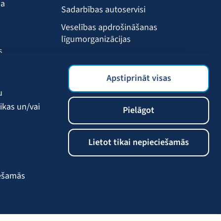
ma
Sadarbības autoservisi
Veselības apdrošināšanas
līgumorganizācijas
s
Drošības akadēmija
s
BALTA mobilā lietotne
Apstiprināt visas
Klientu labumi
u
ikas un/vai
Pielāgot
Lietot tikai nepieciešamās
iešamās