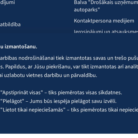
dījumi
Balva "Drošākais uzņēmu
autoparks"
Kontaktpersona medijiem
 atbildība
Ierosinājumi un atsauksme
Klientu apkalpošanas vieta
ņu izmantošanu.
ecība
arbības nodrošināšanai tiek izmantotas savas un trešo puš
 Papildus, ar Jūsu piekrišanu, var tikt izmantotas arī analīt
ai uzlabotu vietnes darbību un pārvaldību.
 galvojumi un nodrošinājumi
"Apstiprināt visas" – tiks piemērotas visas sīkdatnes.
"Pielāgot" – Jums būs iespēja pielāgot savu izvēli.
 "Lietot tikai nepieciešamās" – tiks piemērotas tikai nepiec
 sīkdatņu pārvaldību ir pieejama BALTA
sīkdatņu politikā
.