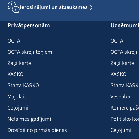
Ierosinājumi un atsauksmes
Privātpersonām
Uzņēmum
OCTA
OCTA
OCTA skrejriteņiem
OCTA skrejr
Zaļā karte
Zaļā karte
KASKO
KASKO
Starta KASKO
Starta KAS
Mājoklis
Veselība
Ceļojumi
Komercīpa
Nelaimes gadījumi
Politisko ko
Drošībā no pirmās dienas
Ceļojumi