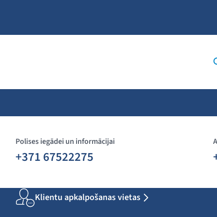
Polises iegādei un informācijai
A
+371 67522275
Klientu apkalpošanas vietas