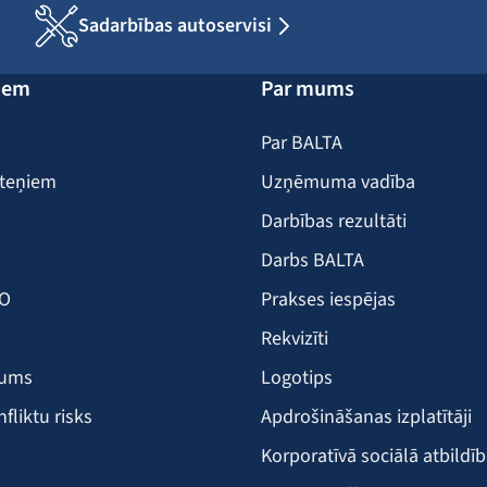
Sadarbības autoservisi
iem
Par mums
Par BALTA
iteņiem
Uzņēmuma vadība
Darbības rezultāti
Darbs BALTA
KO
Prakses iespējas
Rekvizīti
šums
Logotips
nfliktu risks
Apdrošināšanas izplatītāji
Korporatīvā sociālā atbildī