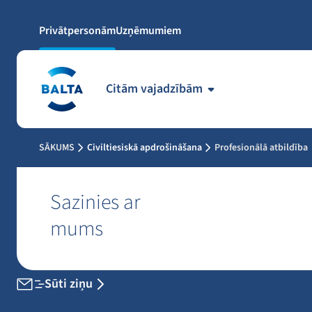
Privātpersonām
Uzņēmumiem
Citām vajadzībām
SĀKUMS
Civiltiesiskā apdrošināšana
Profesionālā atbildība
Sazinies ar
mums
Sūti ziņu