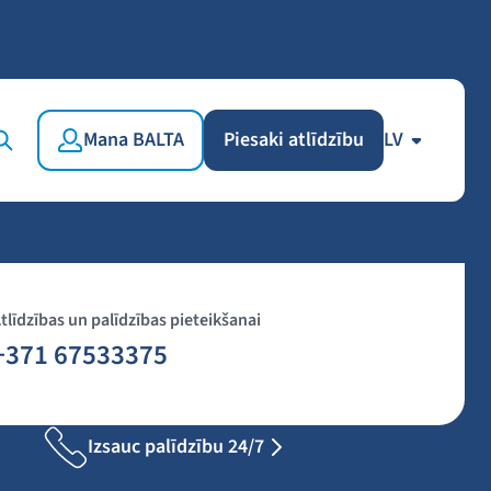
Mana BALTA
Piesaki atlīdzību
LV
tlīdzības un palīdzības pieteikšanai
+371 67533375
Izsauc palīdzību 24/7