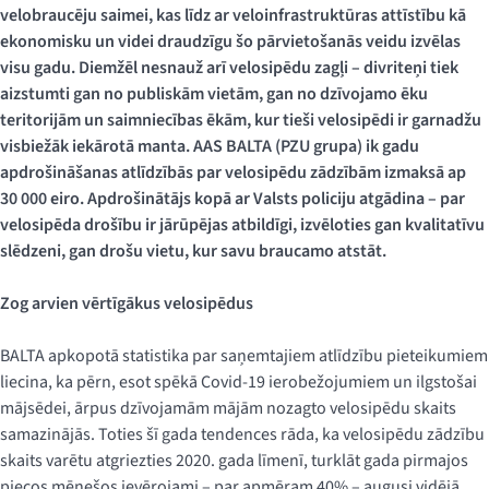
velobraucēju saimei, kas līdz ar veloinfrastruktūras attīstību kā
ekonomisku un videi draudzīgu šo pārvietošanās veidu izvēlas
visu gadu. Diemžēl nesnauž arī velosipēdu zagļi – divriteņi tiek
aizstumti gan no publiskām vietām, gan no dzīvojamo ēku
teritorijām un saimniecības ēkām, kur tieši velosipēdi ir garnadžu
visbiežāk iekārotā manta. AAS BALTA (PZU grupa) ik gadu
apdrošināšanas atlīdzībās par velosipēdu zādzībām izmaksā ap
30 000 eiro. Apdrošinātājs kopā ar Valsts policiju atgādina – par
velosipēda drošību ir jārūpējas atbildīgi, izvēloties gan kvalitatīvu
slēdzeni, gan drošu vietu, kur savu braucamo atstāt.
Zog arvien vērtīgākus velosipēdus
BALTA apkopotā statistika par saņemtajiem atlīdzību pieteikumiem
liecina, ka pērn, esot spēkā Covid-19 ierobežojumiem un ilgstošai
mājsēdei, ārpus dzīvojamām mājām nozagto velosipēdu skaits
samazinājās. Toties šī gada tendences rāda, ka velosipēdu zādzību
skaits varētu atgriezties 2020. gada līmenī, turklāt gada pirmajos
piecos mēnešos ievērojami – par apmēram 40% – augusi vidējā