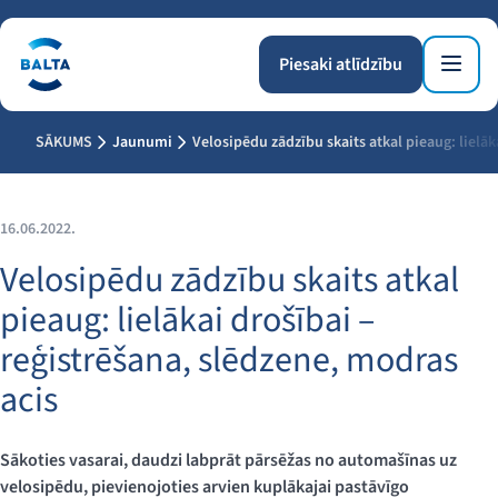
Piesaki atlīdzību
SĀKUMS
Jaunumi
Velosipēdu zādzību skaits atkal pieaug: lielāk
16.06.2022.
Velosipēdu zādzību skaits atkal
pieaug: lielākai drošībai –
reģistrēšana, slēdzene, modras
acis
Sākoties vasarai, daudzi labprāt pārsēžas no automašīnas uz
velosipēdu, pievienojoties arvien kuplākajai pastāvīgo