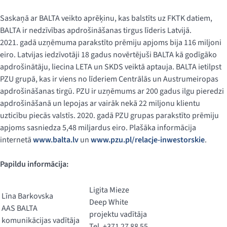
Saskaņā ar BALTA veikto aprēķinu, kas balstīts uz FKTK datiem,
BALTA ir nedzīvības apdrošināšanas tirgus līderis Latvijā.
2021. gadā uzņēmuma parakstīto prēmiju apjoms bija 116 miljoni
eiro. Latvijas iedzīvotāji 18 gadus novērtējuši BALTA kā godīgāko
apdrošinātāju, liecina LETA un SKDS veiktā aptauja. BALTA ietilpst
PZU grupā, kas ir viens no līderiem Centrālās un Austrumeiropas
apdrošināšanas tirgū. PZU ir uzņēmums ar 200 gadus ilgu pieredzi
apdrošināšanā un lepojas ar vairāk nekā 22 miljonu klientu
uzticību piecās valstīs. 2020. gadā PZU grupas parakstīto prēmiju
apjoms sasniedza 5,48 miljardus eiro. Plašāka informācija
internetā
www.balta.lv
un
www.pzu.pl/relacje-inwestorskie
.
Papildu informācija:
Ligita Mieze
Līna Barkovska
Deep White
AAS BALTA
projektu vadītāja
komunikācijas vadītāja
Tel. +371 27 88 55