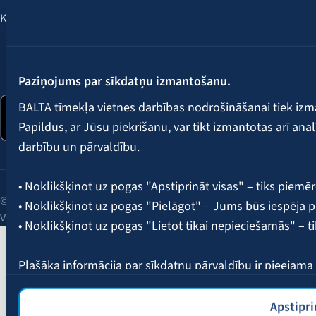
Klientu labumi
Seko mums:
Paziņojums par sīkdatņu izmantošanu.
BALTA tīmekļa vietnes darbības nodrošināšanai tiek iz
Papildus, ar Jūsu piekrišanu, var tikt izmantotas arī ana
darbību un pārvaldību.
• Noklikšķinot uz pogas "Apstiprināt visas" – tiks piemēr
© 2026 AAS BALTA | Skanstes iela 25, Rīga, LV-1013, Latvija.
• Noklikšķinot uz pogas "Pielāgot" – Jums būs iespēja pi
Vienotais reģ. Nr. 40003049409.
• Noklikšķinot uz pogas "Lietot tikai nepieciešamās" – t
Plašāka informācija par sīkdatņu pārvaldību ir pieejam
Apstipri