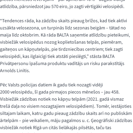
atlīdzība, pārsniedzot jau 570 eiro, jo zagti vērtīgāki velosipēdi.
“Tendences rāda, ka zādzību skaits pieaug brīžos, kad tiek aktīvi
uzsākta velosezona, un turpinās līdz sezonas beigām – tātad no
maija līdz oktobrim. Kā rāda BALTA saņemtie atlīdzību pieteikumi,
visbiežāk velosipēdus nozog koplietošanas telpās, piemēram,
gaiteņos un kāpņutelpās, pie tirdzniecības centriem; tiek zagti
velosipēdi, kas ilglaicīgi tiek atstāti pieslēgti,” stāsta BALTA
Privātpersonu īpašuma produktu vadītājs un risku parakstītājs
Arnolds Linītis.
Pēc Valsts policijas datiem ik gadu tiek nozagti vidēji
2000 velosipēdu, šī gada pirmajos piecos mēnešos – jau 458.
Visbiežāk zādzības notiek no kāpņu telpām (2021. gadā vismaz
trešā daļa no visiem nozagtajiem velosipēdiem). Tomēr, iestājoties
siltajam laikam, katru gadu pieaug zādzību skaits arī no publiskām
ārtelpām – pie veikaliem, māju pagalmos u. c. Ģeogrāfiski zādzības
visbiežāk notiek Rīgā un citās lielākajās pilsētās, taču tas