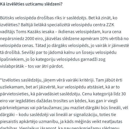
Kā izvēlēties uzticamu slēdzeni?
Būtisks velosipēda drošības rīks ir saslēdzējs. Bet kā zināt, ko
izvēlēties? Baltijā lielākā specializētā velosipēdu centra ZZK
vadītājs Toms Kazāks iesaka – ikdienas velosipēdam, kura cena
nepārsniedz 2000 eiro, jāizvēlas slēdzene apmēram 10% vērtībā no
velosipēda cenas. Tātad jo dārgāks velosipēds, jo vairāk ir jāinvestē
tā drošībā. Sevišķi par to jādomā kalnu un šoseju velosipēdu
īpašniekiem, jo šo kategoriju velosipēdus garnadži zog
vislabprātāk – tos var ātri pārdot.
“Izvēloties saslēdzēju, jāņem vērā vairāki kritēriji. Tam jābūt ērti
uzliekamam, bet arī jāizvērtē, kur velosipēdu atstāsiet, kā ar to
pārvietosieties, kā pārvadāsiet saslēdzēju. Cenu kategorijā līdz 30
eiro var iegādāties dažādas trosītes un ķēdes, kas gan ir viegli
pārkniebjamas vai pārlaužamas; jau mazliet dārgāki būs lineāli, vēl
dārgāki – kodu saslēdzēji vai lineāli ar signalizāciju, toties tie
piesaistīs apkārtējo uzmanību, ja kāds mēģinās veikt neatļautas
darbības. Vienlaikus jāsaprot, ka nav nepārgriežamu slēdzeņu,