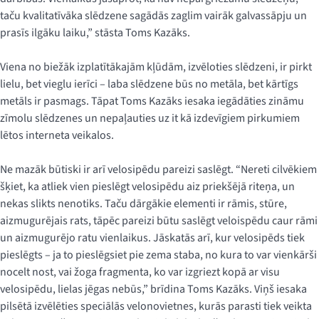
taču kvalitatīvāka slēdzene sagādās zaglim vairāk galvassāpju un
prasīs ilgāku laiku,” stāsta Toms Kazāks.
Viena no biežāk izplatītākajām kļūdām, izvēloties slēdzeni, ir pirkt
lielu, bet vieglu ierīci – laba slēdzene būs no metāla, bet kārtīgs
metāls ir pasmags. Tāpat Toms Kazāks iesaka iegādāties zināmu
zīmolu slēdzenes un nepaļauties uz it kā izdevīgiem pirkumiem
lētos interneta veikalos.
Ne mazāk būtiski ir arī velosipēdu pareizi saslēgt. “Nereti cilvēkiem
šķiet, ka atliek vien pieslēgt velosipēdu aiz priekšējā riteņa, un
nekas slikts nenotiks. Taču dārgākie elementi ir rāmis, stūre,
aizmugurējais rats, tāpēc pareizi būtu saslēgt veloispēdu caur rāmi
un aizmugurējo ratu vienlaikus. Jāskatās arī, kur velosipēds tiek
pieslēgts – ja to pieslēgsiet pie zema staba, no kura to var vienkārši
nocelt nost, vai žoga fragmenta, ko var izgriezt kopā ar visu
velosipēdu, lielas jēgas nebūs,” brīdina Toms Kazāks. Viņš iesaka
pilsētā izvēlēties speciālās velonovietnes, kurās parasti tiek veikta