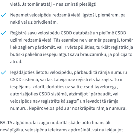
vietā. Ja tomēr atstāj – neaizmirsti pieslēgt!
Nepamet velosipēdu redzamā vietā ilgstoši, piemēram, pa
nakti vai uz brīvdienām.
Reģistrē savu velosipēdu CSDD datubāzē un pielīmē CSDD
uzlīmi redzamā vietā. Tās esamība ne vienmēr pasargā, tomēr
liek zagļiem pārdomāt, vai ir vērts pūlēties, turklāt reģistrācija
būtiski palielina iespēju atgūt savu braucamrīku, ja policija to
atrod.
Iegādājoties lietotu velosipēdu, pārbaudi tā rāmja numuru
CSDD sistēmā, vai tas Latvijā nav reģistrēts kā zagts. To ir
iespējams izdarīt, dodoties uz saiti e.csdd.lv/veloreg/,
autorizējoties CSDD sistēmā, atzīmējot “pārbaudīt, vai
velosipēds nav reģistrēts kā zagts” un ievadot tā rāmja
numuru. Nepērc velosipēdu ar noskrāpētu rāmja numuru!
BALTA atgādina: lai zagļu nodarītā skāde būtu finansiāli
nesāpīgāka, velosipēdu ieteicams apdrošināt, vai nu iekļaujot