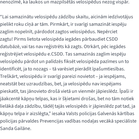
nenozīmē, ka laukos un mazpilsētās velosipēdus nezog vispār.
“Lai samazinātu velosipēdu zādzību skaitu, aicinām iedzīvotājus
pielikt roku cīņā ar tām. Pirmkārt, ir svarīgi samazināt iespēju
zaglim nopelnīt, pārdodot zagtos velosipēdus. Nepērciet
zagtu! Pirms lietota velosipēda iegādes pārbaudiet CSDD
datubāzē, vai tas nav reģistrēts kā zagts. Otrkārt, pēc iegādes
reģistrējiet velosipēdu e.CSDD. Tas samazinās zaglim iespēju
velosipēdu pārdot un palīdzēs fiksēt velosipēda pazīmes un to
identificēt, ja to nozags – tā varēsiet pierādīt īpašumtiesības.
Treškārt, velosipēdu ir svarīgi pareizi novietot – ja iespējams,
neatstāt bez uzraudzības, bet, ja velosipēdu nav iespējams
pieskatīt, tas jānovieto drošā vietā un vienmēr jāpieslēdz. Īpaši ir
jāakcentē kāpņu telpas, kas ir šķietami drošas, bet no tām notiek
lielākā daļa zādzību, tādēļ tajās velosipēds ir jāpieslēdz pat tad, ja
kāpņu telpa ir aizslēgta,” iesaka Valsts policijas Galvenās kārtības
policijas pārvaldes Prevencijas vadības nodaļas vecākā speciāliste
Sanda Gailāne.