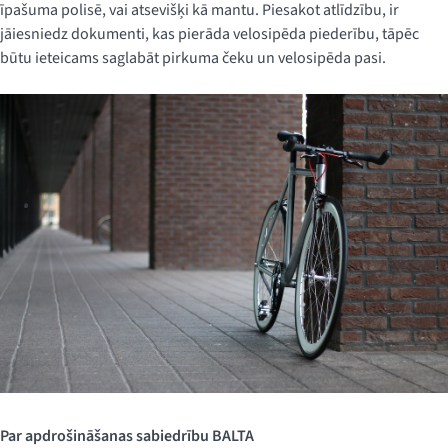
īpašuma polisē, vai atsevišķi kā mantu. Piesakot atlīdzību, ir
jāiesniedz dokumenti, kas pierāda velosipēda piederību, tāpēc
būtu ieteicams saglabāt pirkuma čeku un velosipēda pasi.
Par apdrošināšanas sabiedrību BALTA