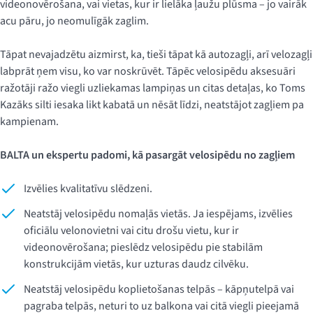
videonovērošana, vai vietas, kur ir lielāka ļaužu plūsma – jo vairāk
acu pāru, jo neomulīgāk zaglim.
Tāpat nevajadzētu aizmirst, ka, tieši tāpat kā autozagļi, arī velozagļi
labprāt ņem visu, ko var noskrūvēt. Tāpēc velosipēdu aksesuāri
ražotāji ražo viegli uzliekamas lampiņas un citas detaļas, ko Toms
Kazāks silti iesaka likt kabatā un nēsāt līdzi, neatstājot zagļiem pa
kampienam.
BALTA un ekspertu padomi, kā pasargāt velosipēdu no zagļiem
Izvēlies kvalitatīvu slēdzeni.
Neatstāj velosipēdu nomaļās vietās. Ja iespējams, izvēlies
oficiālu velonovietni vai citu drošu vietu, kur ir
videonovērošana; pieslēdz velosipēdu pie stabilām
konstrukcijām vietās, kur uzturas daudz cilvēku.
Neatstāj velosipēdu koplietošanas telpās – kāpņutelpā vai
pagraba telpās, neturi to uz balkona vai citā viegli pieejamā