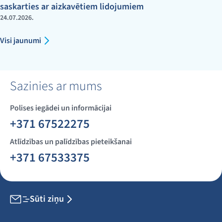
saskarties ar aizkavētiem lidojumiem
24.07.2026.
Visi jaunumi
Sazinies ar mums
Polises iegādei un informācijai
+371 67522275
Atlīdzības un palīdzības pieteikšanai
+371 67533375
Sūti ziņu