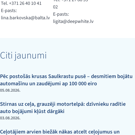
Tel. +371 26 40 10 41
02
E-pasts:
E-pasts:
lina.barkovska@balta.lv
ligita@deepwhite.lv
Citi jaunumi
Pēc postošās krusas Saulkrastu pusē – desmitiem bojātu
automašīnu un zaudējumi ap 100 000 eiro
05.08.2026.
Stirnas uz ceļa, grauzēji motortelpā: dzīvnieku radītie
auto bojājumi kļūst dārgāki
03.08.2026.
Ceļotājiem arvien biežāk nākas atcelt ceļojumus un