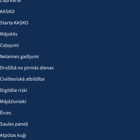
Zaļā karte
KASKO
Starta KASKO
Mājoklis
Ceļojumi
Nelaimes gadījumi
Drošībā no pirmās dienas
Civiltiesiskā atbildība
Digitālie riski
Mājdzīvnieki
Ērces
Saules paneļi
Atpūtas kuģi