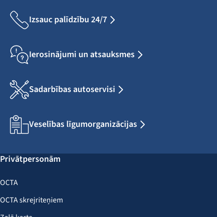
Izsauc palīdzību 24/7
Ierosinājumi un atsauksmes
Sadarbības autoservisi
Veselības līgumorganizācijas
Privātpersonām
OCTA
OCTA skrejriteņiem