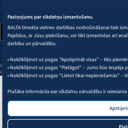
Seko mums:
Paziņojums par sīkdatņu izmantošanu.
BALTA tīmekļa vietnes darbības nodrošināšanai tiek iz
Papildus, ar Jūsu piekrišanu, var tikt izmantotas arī ana
darbību un pārvaldību.
• Noklikšķinot uz pogas "Apstiprināt visas" – tiks piemēr
© 2026 AAS BALTA | Skanstes iela 25, Rīga, LV-1013, Latvija.
• Noklikšķinot uz pogas "Pielāgot" – Jums būs iespēja pi
Vienotais reģ. Nr. 40003049409.
• Noklikšķinot uz pogas "Lietot tikai nepieciešamās" – t
Plašāka informācija par sīkdatņu pārvaldību ir pieejam
Apstipri
Piel