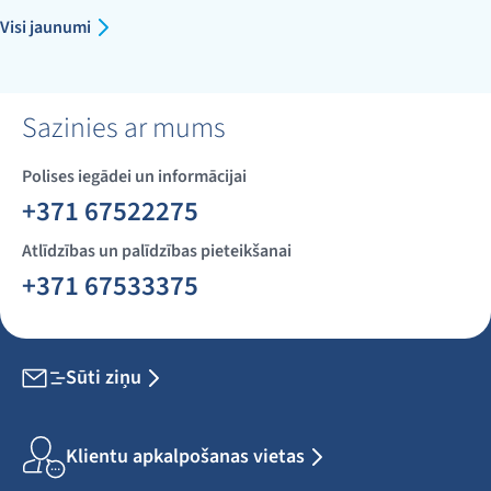
Visi jaunumi
Sazinies ar mums
Polises iegādei un informācijai
+371 67522275
Atlīdzības un palīdzības pieteikšanai
+371 67533375
Sūti ziņu
Klientu apkalpošanas vietas