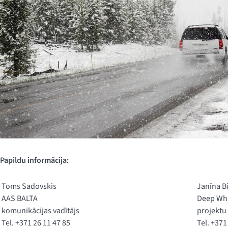
Papildu informācija:
Toms Sadovskis
Janīna B
AAS BALTA
Deep Wh
komunikācijas vadītājs
projektu 
Tel. +371 26 11 47 85
Tel. +371