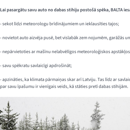
Lai pasargātu savu auto no dabas stihiju postošā spēka, BALTA ies
- sekot līdzi meteorologu brīdinājumiem un ieklausīties tajos;
- novietot auto aizvēja pusē, bet vislabāk zem nojumēm, garāžās un 
- nepārvietoties ar mašīnu nelabvēlīgos meteoroloģiskos apstākļos
- savu spēkratu savlaicīgi apdrošināt;
- apzināties, ka klimata pārmaiņas skar arī Latviju. Tas līdz ar sa
par savu īpašumu ir vienīgais veids, kā stāties pretī dabas stihijām.