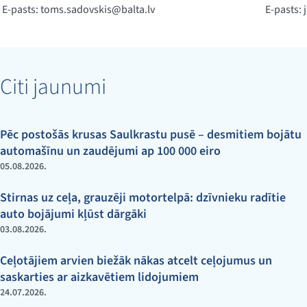
E-pasts:
toms.sadovskis@balta.lv
E-pasts:
Citi jaunumi
Pēc postošās krusas Saulkrastu pusē – desmitiem bojātu
automašīnu un zaudējumi ap 100 000 eiro
05.08.2026.
Stirnas uz ceļa, grauzēji motortelpā: dzīvnieku radītie
auto bojājumi kļūst dārgāki
03.08.2026.
Ceļotājiem arvien biežāk nākas atcelt ceļojumus un
saskarties ar aizkavētiem lidojumiem
24.07.2026.