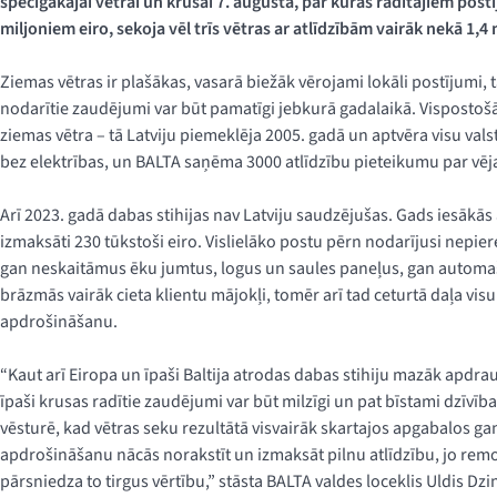
spēcīgākajai vētrai un krusai 7. augustā, par kuras radītajiem po
miljoniem eiro, sekoja vēl trīs vētras ar atlīdzībām vairāk nekā 1,4
Ziemas vētras ir plašākas, vasarā biežāk vērojami lokāli postījum
nodarītie zaudējumi var būt pamatīgi jebkurā gadalaikā. Vispostošākā
ziemas vētra – tā Latviju piemeklēja 2005. gadā un aptvēra visu vals
bez elektrības, un BALTA saņēma 3000 atlīdzību pieteikumu par vēj
Arī 2023. gadā dabas stihijas nav Latviju saudzējušas. Gads iesākās 
izmaksāti 230 tūkstoši eiro. Vislielāko postu pērn nodarījusi nepier
gan neskaitāmus ēku jumtus, logus un saules paneļus, gan automaš
brāzmās vairāk cieta klientu mājokļi, tomēr arī tad ceturtā daļa visu
apdrošināšanu.
“Kaut arī Eiropa un īpaši Baltija atrodas dabas stihiju mazāk apdra
īpaši krusas radītie zaudējumi var būt milzīgi un pat bīstami dzīvīb
vēsturē, kad vētras seku rezultātā visvairāk skartajos apgabalos 
apdrošināšanu nācās norakstīt un izmaksāt pilnu atlīdzību, jo remo
pārsniedza to tirgus vērtību,” stāsta BALTA valdes loceklis Uldis Dzi