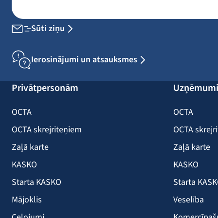
Sūti ziņu
Ierosinājumi un atsauksmes
Privātpersonām
Uzņēmum
OCTA
OCTA
OCTA skrejriteņiem
OCTA skrejr
Zaļā karte
Zaļā karte
KASKO
KASKO
Starta KASKO
Starta KAS
Mājoklis
Veselība
Ceļojumi
Komercīpa