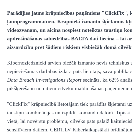
Parādījies jauns krāpniecības paņēmiens "ClickFix", ku
ļaunprogrammatūru. Krāpnieki izmanto šķietamus kļū
videozvanam, un aicina nospiest noteiktas taustiņu k
apdrošināšanas sabiedrības BALTA dati liecina – lai a
aizsardzību pret šādiem riskiem visbiežāk domā cilvē
Kibernoziedznieki arvien biežāk izmanto nevis tehniskus 
nepieciešamās darbības izdara pats lietotājs, savā publik
Data Breach Investigations Report
secināts, ka 62% analiz
pikšķerēšanu un citiem cilvēku maldināšanas paņēmienie
"ClickFix" krāpniecībā lietotājam tiek parādīts šķietami 
taustiņu kombinācijas un izpildīt komandu datorā. Tipisk
vietā, lai novērstu problēmu, cilvēks pats palaiž kaitniec
sensitīviem datiem. CERT.LV Kiberlaikapstākļi brīdināju