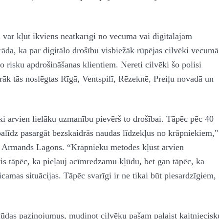
var kļūt ikviens neatkarīgi no vecuma vai digitālajām
da, ka par digitālo drošību visbiežāk rūpējas cilvēki vecumā
 risku apdrošināšanas klientiem. Nereti cilvēki šo polisi
āk tās noslēgtas Rīgā, Ventspilī, Rēzeknē, Preiļu novadā un
ēki arvien lielāku uzmanību pievērš to drošībai. Tāpēc pēc 40
alīdz pasargāt bezskaidrās naudas līdzekļus no krāpniekiem,"
s Armands Lagons. “Krāpnieku metodes kļūst arvien
vis tāpēc, ka pieļauj acīmredzamu kļūdu, bet gan tāpēc, ka
camas situācijas. Tāpēc svarīgi ir ne tikai būt piesardzīgiem,
ūdas paziņojumus, mudinot cilvēku pašam palaist kaitniecisk