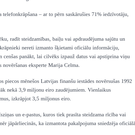
 telefonkrāpšana – ar to pērn saskārušies 71% iedzīvotāju,
ēku, radīt steidzamības, baiļu vai apdraudējuma sajūtu un
, krāpnieki nereti izmanto šķietami oficiālu informāciju,
cenšas panākt, lai cilvēks izpauž datus vai apstiprina viņu
s novēršanas eksperte Marija Celma.
jos piecos mēnešos Latvijas finanšu iestādes novērsušas 1992
rāk nekā 3,9 miljonu eiro zaudējumiem. Vienlaikus
mus, izkrāpjot 3,5 miljonus eiro.
īsziņas un e-pastus, kuros tiek prasīta steidzama rīcība vai
ēr jāpārliecinās, ka izmantota pakalpojuma sniedzēja oficiāl