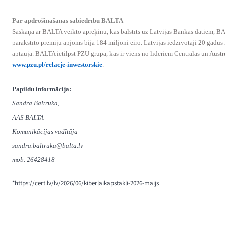
Par apdrošināšanas sabiedrību BALTA
Saskaņā ar BALTA veikto aprēķinu, kas balstīts uz Latvijas Bankas datiem, BA
parakstīto prēmiju apjoms bija 184 miljoni eiro. Latvijas iedzīvotāji 20 gad
aptauja. BALTA ietilpst PZU grupā, kas ir viens no līderiem Centrālās un Aust
www.pzu.pl/relacje-inwestorskie
.
Papildu informācija:
Sandra Baltruka,
AAS BALTA
Komunikācijas vadītāja
sandra.baltruka@balta.lv
mob. 26428418
*https://cert.lv/lv/2026/06/kiberlaikapstakli-2026-maijs