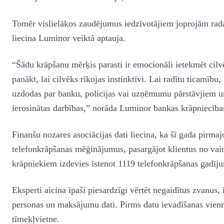
Tomēr vislielākos zaudējumus iedzīvotājiem joprojām rada
liecina Luminor veiktā aptauja.
“Šādu krāpšanu mērķis parasti ir emocionāli ietekmēt cilv
panākt, lai cilvēks rīkojas instinktīvi. Lai radītu ticamību
uzdodas par banku, policijas vai uzņēmumu pārstāvjiem un 
ierosinātas darbības,” norāda Luminor bankas krāpniecība
Finanšu nozares asociācijas dati liecina, ka šī gada pirma
telefonkrāpšanas mēģinājumus, pasargājot klientus no vai
krāpniekiem izdevies īstenot 1119 telefonkrāpšanas gadīju
Eksperti aicina īpaši piesardzīgi vērtēt negaidītus zvanus, 
personas un maksājumu dati. Pirms datu ievadīšanas vienm
tīmekļvietne.