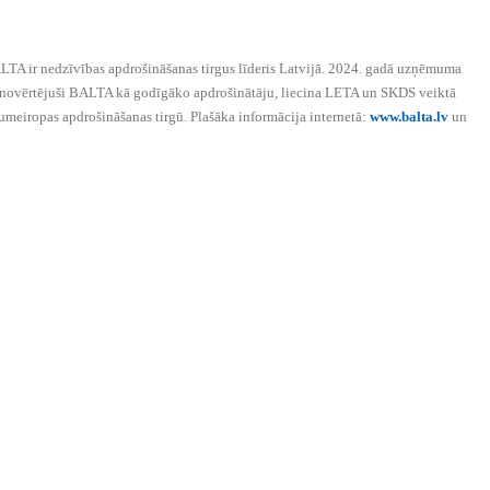
LTA ir nedzīvības apdrošināšanas tirgus līderis Latvijā. 2024. gadā uzņēmuma
us novērtējuši BALTA kā godīgāko apdrošinātāju, liecina LETA un SKDS veiktā
rumeiropas apdrošināšanas tirgū. Plašāka informācija internetā:
www.balta.lv
un