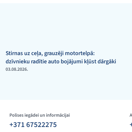
Stirnas uz ceļa, grauzēji motortelpā:
dzīvnieku radītie auto bojājumi kļūst dārgāki
03.08.2026.
Polises iegādei un informācijai
A
+371 67522275