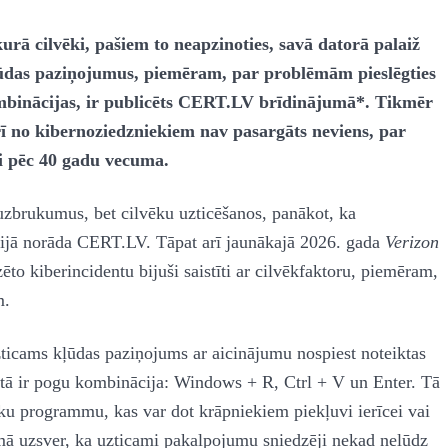
rā cilvēki, pašiem to neapzinoties, savā datorā palaiž
das paziņojumus, piemēram, par problēmām pieslēgties
ombinācijas, ir publicēts CERT.LV brīdinājumā*. Tikmēr
rī no kibernoziedzniekiem nav pasargāts neviens, par
ki pēc 40 gadu vecuma.
uzbrukumus, bet cilvēku uzticēšanos, panākot, ka
ācijā norāda CERT.LV. Tāpat arī jaunākajā 2026. gada
Verizon
ēto kiberincidentu bijuši saistīti ar cilvēkfaktoru, piemēram,
m.
uzticams kļūdas paziņojums ar aicinājumu nospiest noteiktas
i tā ir pogu kombinācija: Windows + R, Ctrl + V un Enter. Tā
isku programmu, kas var dot krāpniekiem piekļuvi ierīcei vai
mā uzsver, ka uzticami pakalpojumu sniedzēji nekad nelūdz