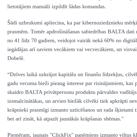
lietotājiem manuāli izpildīt šādas komandas.
Šādi uzbrukumi apliecina, ka par kibernoziedznieku mērķi 
prasmēm. Tomēr apdrošināšanas sabiedrības BALTA dati rā
no 41 līdz 70 gadiem, veidojot vairāk nekā 60% no digitālo
iegādājas arī saviem vecākiem vai vecvecākiem, un visvair
Dobelē.
“Dzīves laikā uzkrājot kapitālu un finanšu līdzekļus, cilv
gadu vecuma bieži pieaug interese par risinājumiem, kas p
skaidro BALTA privātpersonu produktu pārvaldes vadītāj
izsmalcinātākas, un arvien biežāk cilvēki tiek apkrāpti ne
krāpnieki prasmīgi izmanto uzticēšanos un rada šķietami ti
bet arī zināt, kā atpazīt jaunākās krāpšanas shēmas."
Piemēram, jaunais "ClickFix" paņēmiens izmanto viltus kļ