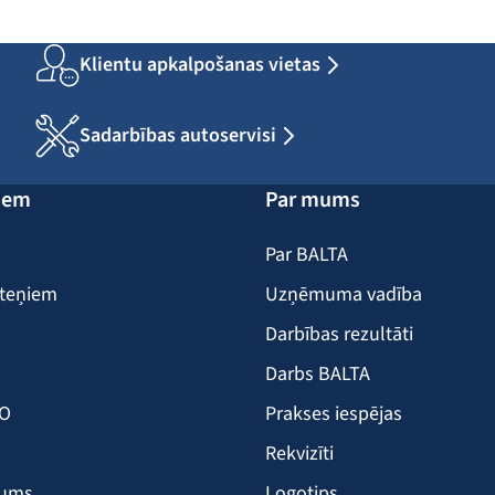
Klientu apkalpošanas vietas
Sadarbības autoservisi
iem
Par mums
Par BALTA
iteņiem
Uzņēmuma vadība
Darbības rezultāti
Darbs BALTA
KO
Prakses iespējas
Rekvizīti
šums
Logotips