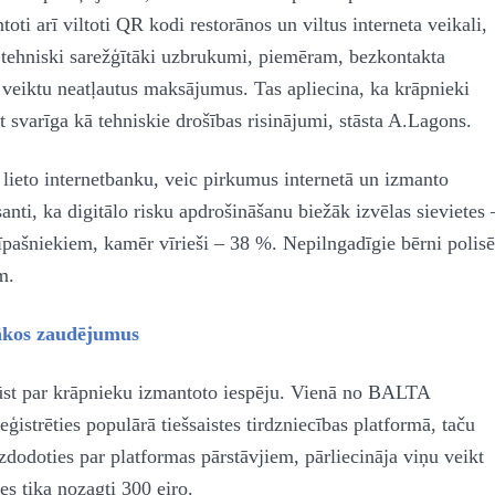
ti arī viltoti QR kodi restorānos un viltus interneta veikali,
tehniski sarežģītāki uzbrukumi, piemēram, bezkontakta
 veiktu neatļautus maksājumus. Tas apliecina, ka krāpnieki
t svarīga kā tehniskie drošības risinājumi, stāsta A.Lagons.
ā lieto internetbanku, veic pirkumus internetā un izmanto
anti, ka digitālo risku apdrošināšanu biežāk izvēlas sievietes 
 īpašniekiem, kamēr vīrieši – 38 %. Nepilngadīgie bērni polisē
m.
lākos zaudējumus
 kļūst par krāpnieku izmantoto iespēju. Vienā no BALTA
ģistrēties populārā tiešsaistes tirdzniecības platformā, taču
dodoties par platformas pārstāvjiem, pārliecināja viņu veikt
es tika nozagti 300 eiro.