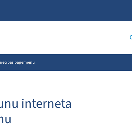
pniecības paņēmienu
aunu interneta
nu