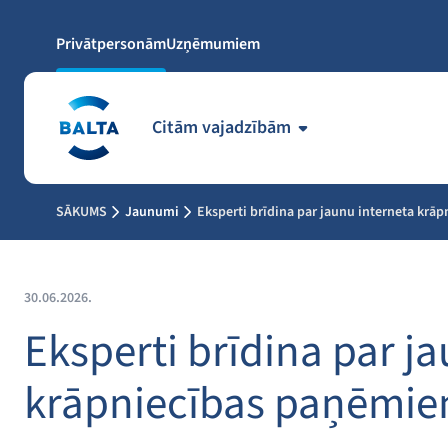
Privātpersonām
Uzņēmumiem
Citām vajadzībām
SĀKUMS
Jaunumi
Eksperti brīdina par jaunu interneta krā
30.06.2026.
Eksperti brīdina par j
krāpniecības paņēmie