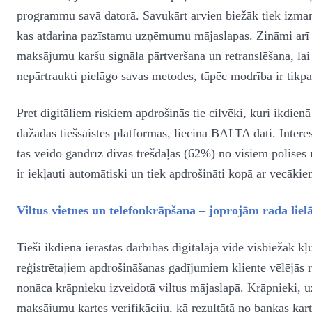
programmu savā datorā. Savukārt arvien biežāk tiek izmanto
kas atdarina pazīstamu uzņēmumu mājaslapas. Zināmi arī 
maksājumu karšu signāla pārtveršana un retranslēšana, lai
nepārtraukti pielāgo savas metodes, tāpēc modrība ir tikpa
Pret digitāliem riskiem apdrošinās tie cilvēki, kuri ikdien
dažādas tiešsaistes platformas, liecina BALTA dati. Interes
tās veido gandrīz divas trešdaļas (62%) no visiem polises
ir iekļauti automātiski un tiek apdrošināti kopā ar vecākie
Viltus vietnes un telefonkrāpšana – joprojām rada lie
Tieši ikdienā ierastās darbības digitālajā vidē visbiežāk
reģistrētajiem apdrošināšanas gadījumiem kliente vēlējās re
nonāca krāpnieku izveidotā viltus mājaslapā. Krāpnieki, uz
maksājumu kartes verifikāciju, kā rezultātā no bankas kart