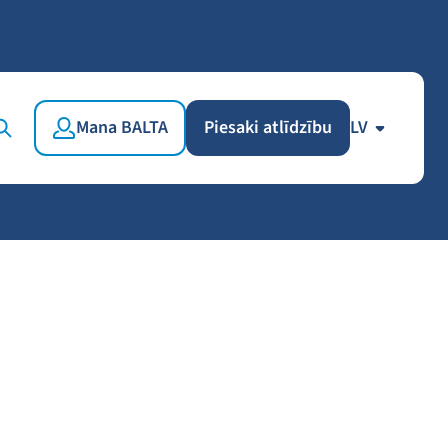
Mana BALTA
Piesaki atlīdzību
LV