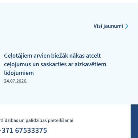
Visi jaunumi
Ceļotājiem arvien biežāk nākas atcelt
ceļojumus un saskarties ar aizkavētiem
lidojumiem
24.07.2026.
tlīdzības un palīdzības pieteikšanai
+371 67533375