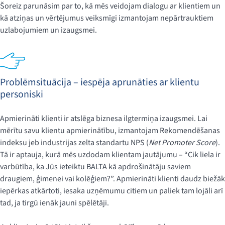
Šoreiz parunāsim par to, kā mēs veidojam dialogu ar klientiem un
kā atziņas un vērtējumus veiksmīgi izmantojam nepārtrauktiem
uzlabojumiem un izaugsmei.
Problēmsituācija – iespēja aprunāties ar klientu
personiski
Apmierināti klienti ir atslēga biznesa ilgtermiņa izaugsmei. Lai
mērītu savu klientu apmierinātību, izmantojam Rekomendēšanas
indeksu jeb industrijas zelta standartu NPS (
Net Promoter Score
).
Tā ir aptauja, kurā mēs uzdodam klientam jautājumu – “Cik liela ir
varbūtība, ka Jūs ieteiktu BALTA kā apdrošinātāju saviem
draugiem, ģimenei vai kolēģiem?”. Apmierināti klienti daudz biežāk
iepērkas atkārtoti, iesaka uzņēmumu citiem un paliek tam lojāli arī
tad, ja tirgū ienāk jauni spēlētāji.