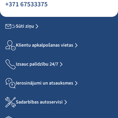
+371 67533375
Sūti ziņu
Klientu apkalpošanas vietas
Izsauc palīdzību 24/7
Ierosinājumi un atsauksmes
Sadarbības autoservisi