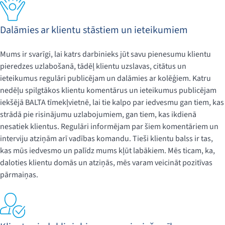
Dalāmies ar klientu stāstiem un ieteikumiem
Mums ir svarīgi, lai katrs darbinieks jūt savu pienesumu klientu
pieredzes uzlabošanā, tādēļ klientu uzslavas, citātus un
ieteikumus regulāri publicējam un dalāmies ar kolēģiem. Katru
nedēļu spilgtākos klientu komentārus un ieteikumus publicējam
iekšējā BALTA tīmekļvietnē, lai tie kalpo par iedvesmu gan tiem, kas
strādā pie risinājumu uzlabojumiem, gan tiem, kas ikdienā
nesatiek klientus. Regulāri informējam par šiem komentāriem un
interviju atziņām arī vadības komandu. Tieši klientu balss ir tas,
kas mūs iedvesmo un palīdz mums kļūt labākiem. Mēs ticam, ka,
daloties klientu domās un atziņās, mēs varam veicināt pozitīvas
pārmaiņas.