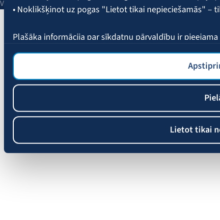
Vienotais reģ. Nr. 40003049409.
• Noklikšķinot uz pogas "Lietot tikai nepieciešamās" – t
Plašāka informācija par sīkdatņu pārvaldību ir pieejam
Apstipri
Piel
Lietot tikai 