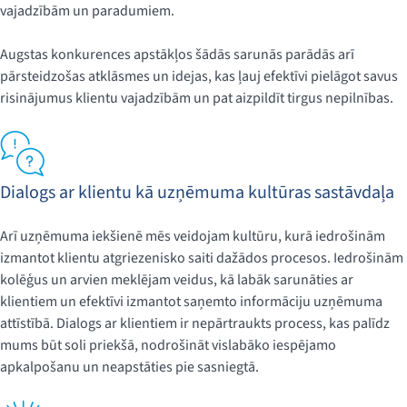
vajadzībām un paradumiem.
Augstas konkurences apstākļos šādās sarunās parādās arī
pārsteidzošas atklāsmes un idejas, kas ļauj efektīvi pielāgot savus
risinājumus klientu vajadzībām un pat aizpildīt tirgus nepilnības.
Dialogs ar klientu kā uzņēmuma kultūras sastāvdaļa
Arī uzņēmuma iekšienē mēs veidojam kultūru, kurā iedrošinām
izmantot klientu atgriezenisko saiti dažādos procesos. Iedrošinām
kolēģus un arvien meklējam veidus, kā labāk sarunāties ar
klientiem un efektīvi izmantot saņemto informāciju uzņēmuma
attīstībā. Dialogs ar klientiem ir nepārtraukts process, kas palīdz
mums būt soli priekšā, nodrošināt vislabāko iespējamo
apkalpošanu un neapstāties pie sasniegtā.