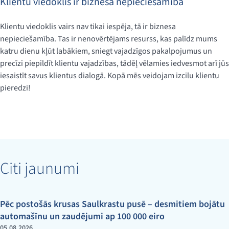
Klientu viedoklis ir biznesa nepieciešamība
Klientu viedoklis vairs nav tikai iespēja, tā ir biznesa
nepieciešamība. Tas ir nenovērtējams resurss, kas palīdz mums
katru dienu kļūt labākiem, sniegt vajadzīgos pakalpojumus un
precīzi piepildīt klientu vajadzības, tādēļ vēlamies iedvesmot arī jūs
iesaistīt savus klientus dialogā. Kopā mēs veidojam izcilu klientu
pieredzi!
Citi jaunumi
Pēc postošās krusas Saulkrastu pusē – desmitiem bojātu
automašīnu un zaudējumi ap 100 000 eiro
05.08.2026.