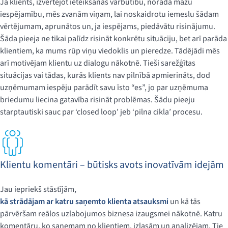
Ja klients, izvērtējot ieteikšanas varbūtību, norāda mazu
iespējamību, mēs zvanām viņam, lai noskaidrotu iemeslu šādam
vērtējumam, aprunātos un, ja iespējams, piedāvātu risinājumu.
Šāda pieeja ne tikai palīdz risināt konkrētu situāciju, bet arī parāda
klientiem, ka mums rūp viņu viedoklis un pieredze. Tādējādi mēs
arī motivējam klientu uz dialogu nākotnē. Tieši sarežģītas
situācijas vai tādas, kurās klients nav pilnībā apmierināts, dod
uzņēmumam iespēju parādīt savu īsto “es”, jo par uzņēmuma
briedumu liecina gatavība risināt problēmas. Šādu pieeju
starptautiski sauc par ‘closed loop’ jeb ‘pilna cikla’ procesu.
Klientu komentāri – būtisks avots inovatīvām idejām
Jau iepriekš stāstījām,
kā strādājam ar katru saņemto klienta atsauksmi
un kā tās
pārvēršam reālos uzlabojumos biznesa izaugsmei nākotnē. Katru
komentāru, ko saņemam no klientiem, izlasām un analizējam. Tie