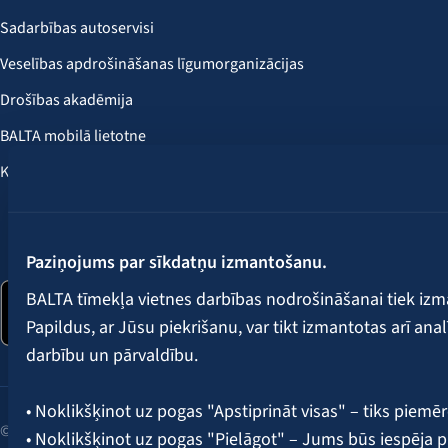
Sadarbības autoservisi
Veselības apdrošināšanas līgumorganizācijas
Drošības akadēmija
BALTA mobilā lietotne
Klientu labumi
Seko mums:
Paziņojums par sīkdatņu izmantošanu.
BALTA tīmekļa vietnes darbības nodrošināšanai tiek iz
Papildus, ar Jūsu piekrišanu, var tikt izmantotas arī ana
darbību un pārvaldību.
• Noklikšķinot uz pogas "Apstiprināt visas" – tiks piemēr
© 2026 AAS BALTA | Skanstes iela 25, Rīga, LV-1013, Latvija.
• Noklikšķinot uz pogas "Pielāgot" – Jums būs iespēja pi