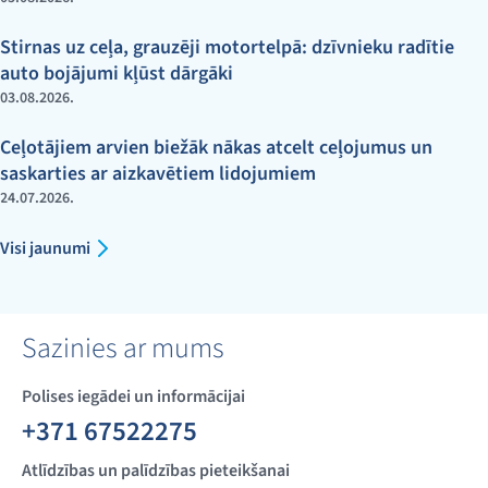
Stirnas uz ceļa, grauzēji motortelpā: dzīvnieku radītie
auto bojājumi kļūst dārgāki
03.08.2026.
Ceļotājiem arvien biežāk nākas atcelt ceļojumus un
saskarties ar aizkavētiem lidojumiem
24.07.2026.
Visi jaunumi
Sazinies ar mums
Polises iegādei un informācijai
+371 67522275
Atlīdzības un palīdzības pieteikšanai