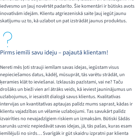
iedvesmo un ļauj novērtēt padarīto. Šie komentāri ir būtisks avots
inovatīvām idejām. Klientu atgriezeniskā saite ļauj iegūt jaunu
skatījumu uz to, kā uzlabot un pat izstrādāt jaunus produktus.
Pirms iemīli savu ideju – pajautā klientam!
Nereti mēs ļoti strauji iemīlam savas idejas, iegūstam visus
nepieciešamos datus, kādēļ, mūsuprāt, tās varētu strādāt, un
ķeramies klāt to ieviešanai. Izklausās pazīstami, vai ne? Taču
drošāks un bieži vien arī ātrāks veids, kā ieviest jauninājumus un
uzlabojumus, ir iesaistīt dialogā savus klientus. Kvalitatīvas
intervijas un kvantitatīvas aptaujas palīdz mums saprast, kādas ir
klientu vajadzības un vēlamie uzlabojumi. Tas savukārt palīdz
izvairīties no nevajadzīgiem riskiem un izmaksām. Būtiski šādās
sarunās uzreiz nepiedāvāt savas idejas, jā, tās pašas, kuras esam
iemīlējuši no sirds… Svarīgāk ir gūt skaidru izpratni par klienta