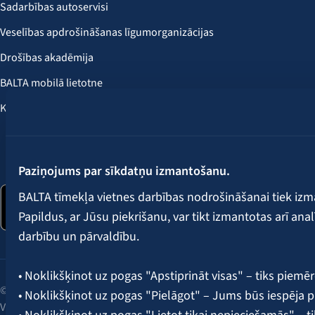
Sadarbības autoservisi
Veselības apdrošināšanas līgumorganizācijas
Drošības akadēmija
BALTA mobilā lietotne
Klientu labumi
Seko mums:
Paziņojums par sīkdatņu izmantošanu.
BALTA tīmekļa vietnes darbības nodrošināšanai tiek iz
Papildus, ar Jūsu piekrišanu, var tikt izmantotas arī ana
darbību un pārvaldību.
• Noklikšķinot uz pogas "Apstiprināt visas" – tiks piemēr
© 2026 AAS BALTA | Skanstes iela 25, Rīga, LV-1013, Latvija.
• Noklikšķinot uz pogas "Pielāgot" – Jums būs iespēja pi
Vienotais reģ. Nr. 40003049409.
• Noklikšķinot uz pogas "Lietot tikai nepieciešamās" – t