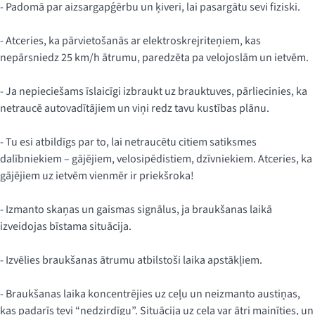
- Padomā par aizsargapģērbu un ķiveri, lai pasargātu sevi fiziski.
- Atceries, ka pārvietošanās ar elektroskrejriteņiem, kas
nepārsniedz 25 km/h ātrumu, paredzēta pa velojoslām un ietvēm.
- Ja nepieciešams īslaicīgi izbraukt uz brauktuves, pārliecinies, ka
netraucē autovadītājiem un viņi redz tavu kustības plānu.
- Tu esi atbildīgs par to, lai netraucētu citiem satiksmes
dalībniekiem – gājējiem, velosipēdistiem, dzīvniekiem. Atceries, ka
gājējiem uz ietvēm vienmēr ir priekšroka!
- Izmanto skaņas un gaismas signālus, ja braukšanas laikā
izveidojas bīstama situācija.
- Izvēlies braukšanas ātrumu atbilstoši laika apstākļiem.
- Braukšanas laika koncentrējies uz ceļu un neizmanto austiņas,
kas padarīs tevi “nedzirdīgu”. Situācija uz ceļa var ātri mainīties, un