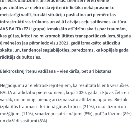
to lielais daudzums pilsētas ielās. Diemžēl nereti vēlme
pavizināties ar elektroskrejriteni ir lielāka nekā prasme to
meistarīgi vadīt, turklāt situāciju pasliktina arī piemērotas
infrastruktūras trūkums un vājā Latvijas ceļu satiksmes kultūra.
AAS BALTA (PZU grupa) izmaksāto atlīdzību skaits par traumām,
kas gūtas, krītot no mikromobilitātes transportlīdzekļiem,
šī gada
8 mēnešos jau pārsniedz visu 2021. gadā izmaksāto atlīdzību
skaitu, un, tendencei saglabājoties, paredzams, ka kopējais gada
rādītājs dubultosies.
Elektroskrejriteņu vadīšana – vienkārša, bet arī bīstama
Negadījumu ar elektroskrejriteņiem, kā rezultātā klienti vērsušies
BALTA ar atlīdzību pieteikumiem, kopš 2020. gada ir kļuvis četrreiz
vairāk, un nemitīgi pieaug arī izmaksāto atlīdzību apjoms. Biežāk
izplatītās traumas ir kritienā gūtas brūces (21%), roku lūzumi un
mežģījumi (11%), smadzeņu satricinājumi (8%), potīšu lūzumi (8%)
un dažādi sasitumi (8%).