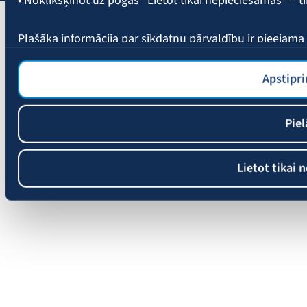
Plašāka informācija par sīkdatņu pārvaldību ir pieejam
Apstipri
Piel
Lietot tikai 