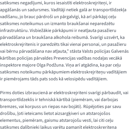
satiksmes negadījumi, kuros iesaistīti elektroskrejriteņi, ir
apgāšanās un sadursmes. Vadītāji netiek galā ar transportlīdzekļa
vadīšanu, jo brauc pārdroši un pārgalvīgi, kā arī pārkāpj ceļu
satiksmes noteikumus un izmanto braukšanai neparedzētu
infrastruktūru. Visbiežākie pārkāpumi ir neatļauta pasažieru
pārvadāšana un braukšana alkohola reibumā. Svarīgi uzsvērt, ka
elektroskrejritenis ir paredzēts tikai vienai personai, un pasažieru
vai bērnu pārvadāšana nav atļauta,” stāsta Valsts policijas Galvenās
kārtības policijas pārvaldes Prevencijas vadības nodaļas vecākā
inspektore majore Olga Podžuna. Viņa arī atgādina, ka par ceļu
satiksmes noteikumu pārkāpumiem elektroskrejriteņu vadītājiem
ir piemērojams tāds pats sods kā velosipēdu vadītājiem.
Pirms doties izbraucienā ar elektroskrejriteni svarīgi pārbaudīt, vai
transportlīdzeklis ir tehniskā kārtībā (piemēram, vai darbojas
bremzes, vai korpuss un riepas nav bojāti). Rūpējoties par savu
drošību, ļoti ieteicams lietot aizsargķiveri un atstarojošos
elementus, piemēram, gaismu atstarojošu vesti, lai citi ceļu
satiksmes dalībnieki laikus varētu pamanīt elektroskreriteņa