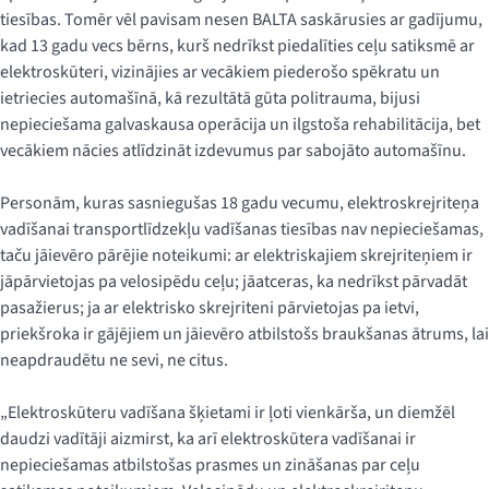
tiesības. Tomēr vēl pavisam nesen BALTA saskārusies ar gadījumu,
kad 13 gadu vecs bērns, kurš nedrīkst piedalīties ceļu satiksmē ar
elektroskūteri, vizinājies ar vecākiem piederošo spēkratu un
ietriecies automašīnā, kā rezultātā gūta politrauma, bijusi
nepieciešama galvaskausa operācija un ilgstoša rehabilitācija, bet
vecākiem nācies atlīdzināt izdevumus par sabojāto automašīnu.
Personām, kuras sasniegušas 18 gadu vecumu, elektroskrejriteņa
vadīšanai transportlīdzekļu vadīšanas tiesības nav nepieciešamas,
taču jāievēro pārējie noteikumi: ar elektriskajiem skrejriteņiem ir
jāpārvietojas pa velosipēdu ceļu; jāatceras, ka nedrīkst pārvadāt
pasažierus; ja ar elektrisko skrejriteni pārvietojas pa ietvi,
priekšroka ir gājējiem un jāievēro atbilstošs braukšanas ātrums, lai
neapdraudētu ne sevi, ne citus.
„Elektroskūteru vadīšana šķietami ir ļoti vienkārša, un diemžēl
daudzi vadītāji aizmirst, ka arī elektroskūtera vadīšanai ir
nepieciešamas atbilstošas prasmes un zināšanas par ceļu