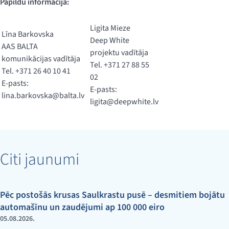
Papildu informācija:
Ligita Mieze
Līna Barkovska
Deep White
AAS BALTA
projektu vadītāja
komunikācijas vadītāja
Tel. +371 27 88 55
Tel. +371 26 40 10 41
02
E-pasts:
E-pasts:
lina.barkovska@balta.lv
ligita@deepwhite.lv
Citi jaunumi
Pēc postošās krusas Saulkrastu pusē – desmitiem bojātu
automašīnu un zaudējumi ap 100 000 eiro
05.08.2026.