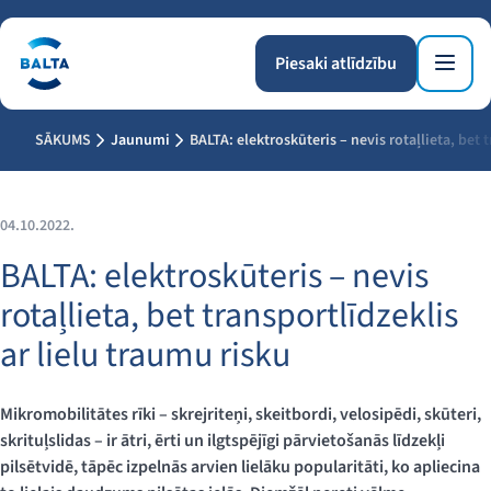
Piesaki atlīdzību
SĀKUMS
Jaunumi
BALTA: elektroskūteris – nevis rotaļlieta, bet 
04.10.2022.
BALTA: elektroskūteris – nevis
rotaļlieta, bet transportlīdzeklis
ar lielu traumu risku
Mikromobilitātes rīki – skrejriteņi, skeitbordi, velosipēdi, skūteri,
skrituļslidas – ir ātri, ērti un ilgtspējīgi pārvietošanās līdzekļi
pilsētvidē, tāpēc izpelnās arvien lielāku popularitāti, ko apliecina