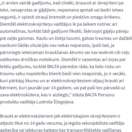
„Ir arvien vairāk gadījumu, kad cilvēki, braucot ar skrejriteni pa
ietvi, nesaprotas ar gājējiem, nepamana apmali vai bedri ietves
segumā, ir spiesti strauji bremzēt un piedzīvo smagu kritienu.
Diemžēl elektroskrejriteņu vadītājus ik pa laikam notriec arī
automašīnas, turklāt šādi gadījumi fiksēti, šķērsojot gājēju pāreju
pie zaļās gaismas. Kaulu un žokļa lūzumi, galvas traumas un dažādi
sasitumi šādās situācijās nav nekas neparasts, īpaši tad, ja
pārsniegts ieteicamais braukšanas ātrums vai nav ievēroti citi ceļu
satiksmes drošības noteikumi. Diemžēl ir saņemtas arī ziņas par
letālu gadījumu, turklāt BALTA pieredze rāda, ka lielo risku un
traumu seku nopietnību klienti bieži vien neapzinās, jo ir vecāki,
kuri pārkāpj likumu un ar elektroskrejriteņiem atļauj braukt arī
bērniem, kuri jaunāki par 14 gadiem, vai pat paši tos pārvadā uz
sava elektroskūtera, kas ir aizliegts,” stāsta BALTA Personu
produktu vadītāja Ludmila Ščegoļeva.
Braukt ar elektroskūteriem jeb elektriskajiem skrejriteņiem ir
atļauts tikai no 14 gadu vecuma, ja iegūta velosipēdista vadītāja
apliecība vai jebkuras kategorijas transportlīdzekļa vadīšanas