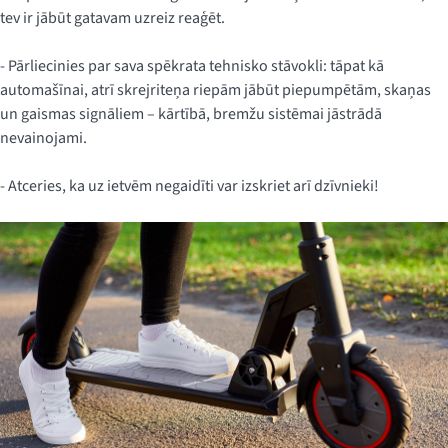
tev ir jābūt gatavam uzreiz reaģēt.
- Pārliecinies par sava spēkrata tehnisko stāvokli: tāpat kā
automašīnai, atrī skrejriteņa riepām jābūt piepumpētām, skaņas
un gaismas signāliem – kārtībā, bremžu sistēmai jāstrādā
nevainojami.
- Atceries, ka uz ietvēm negaidīti var izskriet arī dzīvnieki!