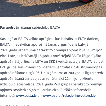
Par apdrošināšanas sabiedrību BALTA
Saskaņā ar BALTA veikto aprēķinu, kas balstīts uz FKTK datiem,
BALTA ir nedzīvības apdrošināšanas tirgus līderis Latvijā.
2021. gadā uzņēmuma parakstīto prēmiju apjoms bija 116 miljoni
eiro. Latvijas iedzīvotāji 18 gadus novērtējuši BALTA kā godīgāko
apdrošinātāju, liecina LETA un SKDS veiktā aptauja. BALTA ietilpst
PZU grupā, kas ir viens no līderiem Centrālās un Austrumeiropas
apdrošināšanas tirgū. PZU ir uzņēmums ar 200 gadus ilgu pieredzi
apdrošināšanā un lepojas ar vairāk nekā 22 miljonu klientu
uzticību piecās valstīs. 2021. gadā PZU grupas parakstīto prēmiju
apjoms sasniedza 5,48 miljardus eiro. Plašāka informācija
internetā
www.balta.lv
un
www.pzu.pl/relacje-inwestorskie
.