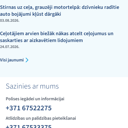
Stirnas uz ceļa, grauzēji motortelpā: dzīvnieku radītie
auto bojājumi kļūst dārgāki
03.08.2026.
Ceļotājiem arvien biežāk nākas atcelt ceļojumus un
saskarties ar aizkavētiem lidojumiem
24.07.2026.
Visi jaunumi
Sazinies ar mums
Polises iegādei un informācijai
+371 67522275
Atlīdzības un palīdzības pieteikšanai
+371 67533375