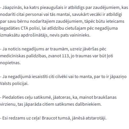
- Jāapzinās, ka katrs pieaugušais ir atbildīgs par zaudējumiem, kas
nodarīti citai personai vai tās mantai, savukārt vecāki ir atbildīgi
par savu bērnu nodarītajiem zaudējumiem, tāpēc būtu ieteicams
iegadāties CTA polisi, lai atlīdzību cietušajam pēc negadījuma
izmaksātu apdrošinātājs, nevis pats vaininieks.
- Ja noticis negadījums ar traumām, uzreiz jāvēršas pēc
medicīniskas palīdzības, zvanot 113, jo traumas var būt ļoti
nopietnas.
- Ja negadījumā iesaistīti citi cilvēki vai to manta, par to ir jāpaziņo
Valsts policijai.
- Piedaloties ceļu satiksmē, jāatceras, ka, mainot braukšanas
virzienu, tas jāparāda citiem satiksmes dalībniekiem.
- Esi redzams uz ceļa! Braucot tumsā, jānēsā atstarotāji.