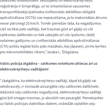
satiksmes noteikumiem. Velosipēdu un elektroskrejriteņu
reģistrācija ir brīvprātīga, un to izmantošanai sauszemes
transportlīdzekļa īpašnieka civiltiesiskās atbildības obligātā
apdrošināšana (OCTA) nav nepieciešama, ja to maksimālais ātrums
nevar pārsniegt 25 km/h. Tomēr pieredze rāda, ka negadījumos
cieš ne tikai pats vadītājs, bet traumas gūst arī gājēji un citi
satiksmes dalībnieki un tiek sabojāts arī citu īpašums, tādēļ
nelaimes gadījumu un civiltiesiskās atbildības apdrošināšanas
(CTA) polišu iegāde būtu pats mazākais, kas jāpaveic, pirms ķerties
pie mikromobilitātes rīkiem,” iesaka L. Ščegoļeva.
Valsts policija atgādina – satiksmes noteikumi attiecas arī uz
elektroskrejriteņu vadītājiem!
“Jāatgādina, ka elektroskrejriteņu vadītāji, tāpat kā gājēji vai
velobraucēji, ir vismazāk aizsargātie ceļu satiksmes dalībnieki.
Iekļūstot ceļu satiksmes negadījumā, elektroskrejriteņu vadītāji
gūst ļoti smagas traumas, jo absolūti nav pasargāti. Pamatojoties
uz Valsts policijas statistikas datiem, visbiežāk izplatītie ceļu