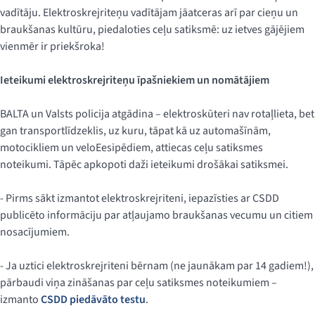
vadītāju. Elektroskrejriteņu vadītājam jāatceras arī par cieņu un
braukšanas kultūru, piedaloties ceļu satiksmē: uz ietves gājējiem
vienmēr ir priekšroka!
Ieteikumi elektroskrejriteņu īpašniekiem un nomātājiem
BALTA un Valsts policija atgādina – elektroskūteri nav rotaļlieta, bet
gan transportlīdzeklis, uz kuru, tāpat kā uz automašīnām,
motocikliem un veloEesipēdiem, attiecas ceļu satiksmes
noteikumi. Tāpēc apkopoti daži ieteikumi drošākai satiksmei.
- Pirms sākt izmantot elektroskrejriteni, iepazīsties ar CSDD
publicēto informāciju par atļaujamo braukšanas vecumu un citiem
nosacījumiem.
- Ja uztici elektroskrejriteni bērnam (ne jaunākam par 14 gadiem!),
pārbaudi viņa zināšanas par ceļu satiksmes noteikumiem –
izmanto
CSDD piedāvāto testu
.