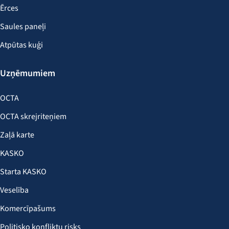
Ērces
Saules paneļi
Atpūtas kuģi
Uzņēmumiem
OCTA
OCTA skrejriteņiem
Zaļā karte
KASKO
Starta KASKO
Veselība
Komercīpašums
Politisko konfliktu risks