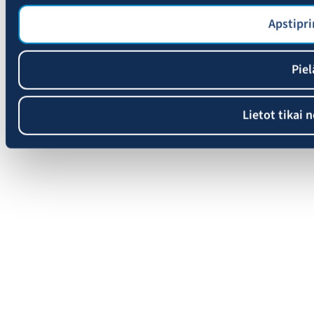
Apstipri
Piel
Lietot tikai 