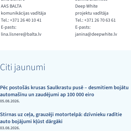
AAS BALTA
Deep White
komunikācijas vadītāja
projektu vadītāja
Tel.: +371 26 40 10 41
Tel.: +371 26 70 63 61
E-pasts:
E-pasts:
lina.lisnere@balta.lv
janina@deepwhite.lv
Citi jaunumi
Pēc postošās krusas Saulkrastu pusē – desmitiem bojātu
automašīnu un zaudējumi ap 100 000 eiro
05.08.2026.
Stirnas uz ceļa, grauzēji motortelpā: dzīvnieku radītie
auto bojājumi kļūst dārgāki
03.08.2026.