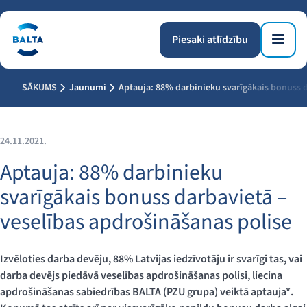
Piesaki atlīdzību
SĀKUMS
Jaunumi
Aptauja: 88% darbinieku svarīgākais bonuss d
24.11.2021.
Aptauja: 88% darbinieku
svarīgākais bonuss darbavietā –
veselības apdrošināšanas polise
Izvēloties darba devēju, 88% Latvijas iedzīvotāju ir svarīgi tas, vai
darba devējs piedāvā veselības apdrošināšanas polisi, liecina
apdrošināšanas sabiedrības BALTA (PZU grupa) veiktā aptauja*.