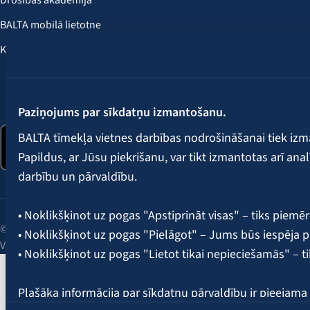
Drošības akadēmija
BALTA mobilā lietotne
Klientu labumi
Seko mums:
Paziņojums par sīkdatņu izmantošanu.
BALTA tīmekļa vietnes darbības nodrošināšanai tiek iz
Papildus, ar Jūsu piekrišanu, var tikt izmantotas arī ana
darbību un pārvaldību.
• Noklikšķinot uz pogas "Apstiprināt visas" – tiks piemēr
© 2026 AAS BALTA | Skanstes iela 25, Rīga, LV-1013, Latvija.
• Noklikšķinot uz pogas "Pielāgot" – Jums būs iespēja pi
Vienotais reģ. Nr. 40003049409.
• Noklikšķinot uz pogas "Lietot tikai nepieciešamās" – t
Plašāka informācija par sīkdatņu pārvaldību ir pieejam