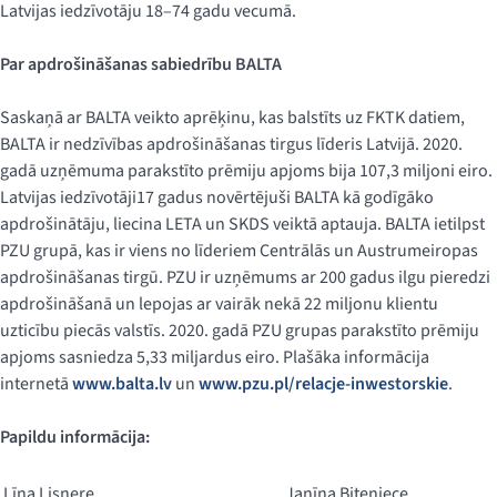
Latvijas iedzīvotāju 18–74 gadu vecumā.
Par apdrošināšanas sabiedrību BALTA
Saskaņā ar BALTA veikto aprēķinu, kas balstīts uz FKTK datiem,
BALTA ir nedzīvības apdrošināšanas tirgus līderis Latvijā. 2020.
gadā uzņēmuma parakstīto prēmiju apjoms bija 107,3 miljoni eiro.
Latvijas iedzīvotāji17 gadus novērtējuši BALTA kā godīgāko
apdrošinātāju, liecina LETA un SKDS veiktā aptauja. BALTA ietilpst
PZU grupā, kas ir viens no līderiem Centrālās un Austrumeiropas
apdrošināšanas tirgū. PZU ir uzņēmums ar 200 gadus ilgu pieredzi
apdrošināšanā un lepojas ar vairāk nekā 22 miljonu klientu
uzticību piecās valstīs. 2020. gadā PZU grupas parakstīto prēmiju
apjoms sasniedza 5,33 miljardus eiro. Plašāka informācija
internetā
www.balta.lv
un
www.pzu.pl/relacje-inwestorskie
.
Papildu informācija:
Līna Lisnere
Janīna Biteniece