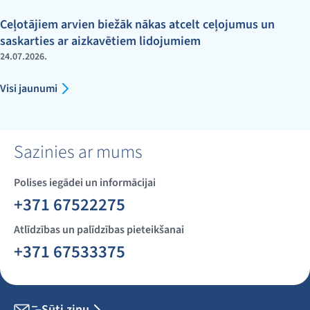
Ceļotājiem arvien biežāk nākas atcelt ceļojumus un
saskarties ar aizkavētiem lidojumiem
24.07.2026.
Visi jaunumi
Sazinies ar mums
Polises iegādei un informācijai
+371 67522275
Atlīdzības un palīdzības pieteikšanai
+371 67533375
Sūti ziņu