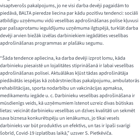
visaptverošs pakalpojums, jo ne visi darba devēji pagaidām to
piedāvā, BALTA pieredze liecina par kādu pozitīvu tendenci: sociāli
atbildīgu uzņēmumu vidū veselības apdrošināšanas polise kļuvusi
par pašsaprotamu ieguldījumu uzņēmuma ilgtspējā, turklāt darba
devēji arvien biežāk izvēlas darbiniekiem iegādāties veselības
apdrošināšanas programmas ar plašāku segumu.
“Šāda tendence apliecina, ka darba devēji izprot lomu, kāda
darbinieku piesaistē un lojalitātes stiprināšanā ir labai veselības
apdrošināšanas polisei. Aktuālākas kļūst tādas apdrošinātāja
piedāvātās iespējas kā zobārstniecības pakalpojumu, ambulatorās
rehabilitācijas, sporta nodarbību un vakcinācijas apmaksa,
medikamentu iegāde u. c. Darbinieku veselības apdrošināšana ir
mūsdienīgs veids, kā uzņēmumiem īstenot uzreiz divas būtiskas
lietas: veicināt darbinieku veselības un dzīves kvalitāti un sekmēt
sava biznesa konkurētspēju un ienākumus, jo tikai vesels
darbinieks var būt produktīvs un efektīvs, un tas ir īpaši svarīgi
šobrīd, Covid-19 izplatības laikā,” uzsver S. Pietkēviča.