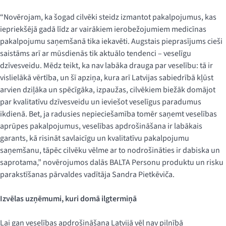
“Novērojam, ka šogad cilvēki steidz izmantot pakalpojumus, kas
iepriekšējā gadā līdz ar vairākiem ierobežojumiem medicīnas
pakalpojumu saņemšanā tika iekavēti. Augstais pieprasījums cieši
saistāms arī ar mūsdienās tik aktuālo tendenci – veselīgu
dzīvesveidu. Mēdz teikt, ka nav labāka drauga par veselību: tā ir
vislielākā vērtība, un šī apziņa, kura arī Latvijas sabiedrībā kļūst
arvien dziļāka un spēcīgāka, izpaužas, cilvēkiem biežāk domājot
par kvalitatīvu dzīvesveidu un ieviešot veselīgus paradumus
ikdienā. Bet, ja radusies nepieciešamība tomēr saņemt veselības
aprūpes pakalpojumus, veselības apdrošināšana ir labākais
garants, kā risināt savlaicīgu un kvalitatīvu pakalpojumu
saņemšanu, tāpēc cilvēku vēlme ar to nodrošināties ir dabiska un
saprotama,” novērojumos dalās BALTA Personu produktu un risku
parakstīšanas pārvaldes vadītāja Sandra Pietkēviča.
Izvēlas uzņēmumi, kuri domā ilgtermiņā
Lai gan veselības apdrošināšana Latvijā vēl nav pilnībā