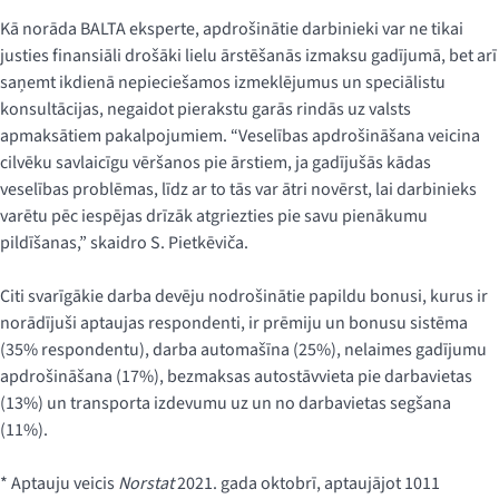
Kā norāda BALTA eksperte, apdrošinātie darbinieki var ne tikai
justies finansiāli drošāki lielu ārstēšanās izmaksu gadījumā, bet arī
saņemt ikdienā nepieciešamos izmeklējumus un speciālistu
konsultācijas, negaidot pierakstu garās rindās uz valsts
apmaksātiem pakalpojumiem. “Veselības apdrošināšana veicina
cilvēku savlaicīgu vēršanos pie ārstiem, ja gadījušās kādas
veselības problēmas, līdz ar to tās var ātri novērst, lai darbinieks
varētu pēc iespējas drīzāk atgriezties pie savu pienākumu
pildīšanas,” skaidro S. Pietkēviča.
Citi svarīgākie darba devēju nodrošinātie papildu bonusi, kurus ir
norādījuši aptaujas respondenti, ir prēmiju un bonusu sistēma
(35% respondentu), darba automašīna (25%), nelaimes gadījumu
apdrošināšana (17%), bezmaksas autostāvvieta pie darbavietas
(13%) un transporta izdevumu uz un no darbavietas segšana
(11%).
* Aptauju veicis
Norstat
2021. gada oktobrī, aptaujājot 1011