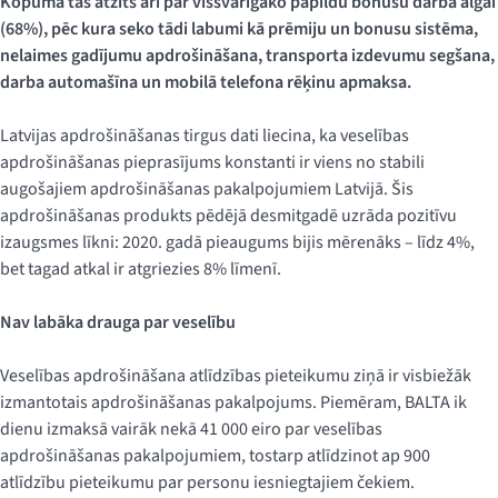
Kopumā tas atzīts arī par vissvarīgāko papildu bonusu darba algai
(68%), pēc kura seko tādi labumi kā prēmiju un bonusu sistēma,
nelaimes gadījumu apdrošināšana, transporta izdevumu segšana,
darba automašīna un mobilā telefona rēķinu apmaksa.
Latvijas apdrošināšanas tirgus dati liecina, ka veselības
apdrošināšanas pieprasījums konstanti ir viens no stabili
augošajiem apdrošināšanas pakalpojumiem Latvijā. Šis
apdrošināšanas produkts pēdējā desmitgadē uzrāda pozitīvu
izaugsmes līkni: 2020. gadā pieaugums bijis mērenāks – līdz 4%,
bet tagad atkal ir atgriezies 8% līmenī.
Nav labāka drauga par veselību
Veselības apdrošināšana atlīdzības pieteikumu ziņā ir visbiežāk
izmantotais apdrošināšanas pakalpojums. Piemēram, BALTA ik
dienu izmaksā vairāk nekā 41 000 eiro par veselības
apdrošināšanas pakalpojumiem, tostarp atlīdzinot ap 900
atlīdzību pieteikumu par personu iesniegtajiem čekiem.