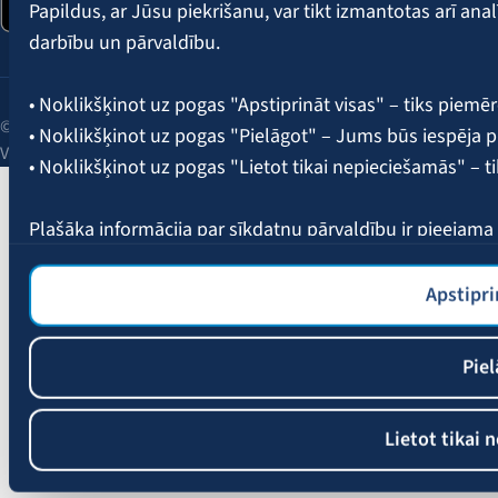
Papildus, ar Jūsu piekrišanu, var tikt izmantotas arī ana
darbību un pārvaldību.
• Noklikšķinot uz pogas "Apstiprināt visas" – tiks piemēr
© 2026 AAS BALTA | Skanstes iela 25, Rīga, LV-1013, Latvija.
• Noklikšķinot uz pogas "Pielāgot" – Jums būs iespēja pi
Vienotais reģ. Nr. 40003049409.
• Noklikšķinot uz pogas "Lietot tikai nepieciešamās" – t
Plašāka informācija par sīkdatņu pārvaldību ir pieejam
Apstipri
Piel
Lietot tikai 