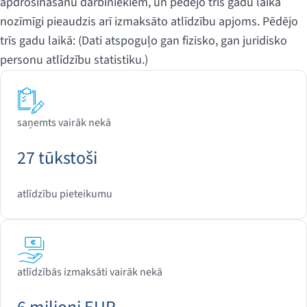
apdrošināšanu darbiniekiem, un pēdējo trīs gadu laikā
nozīmīgi pieaudzis arī izmaksāto atlīdzību apjoms. Pēdējo
trīs gadu laikā: (Dati atspoguļo gan fizisko, gan juridisko
personu atlīdzību statistiku.)
saņemts vairāk nekā
27 tūkstoši
atlīdzību pieteikumu
atlīdzībās izmaksāti vairāk nekā