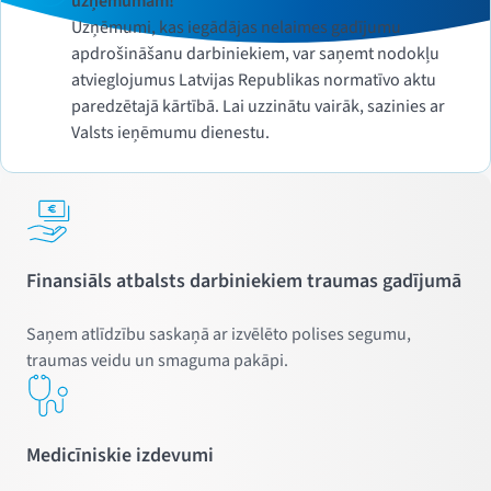
uzņēmumam!
Uzņēmumi, kas iegādājas nelaimes gadījumu
apdrošināšanu darbiniekiem, var saņemt nodokļu
atvieglojumus Latvijas Republikas normatīvo aktu
paredzētajā kārtībā. Lai uzzinātu vairāk, sazinies ar
Valsts ieņēmumu dienestu.
Finansiāls atbalsts darbiniekiem traumas gadījumā
Saņem atlīdzību saskaņā ar izvēlēto polises segumu,
traumas veidu un smaguma pakāpi.
Medicīniskie izdevumi