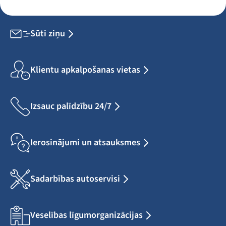
Sūti ziņu
Klientu apkalpošanas vietas
Izsauc palīdzību 24/7
Ierosinājumi un atsauksmes
Sadarbības autoservisi
Veselības līgumorganizācijas