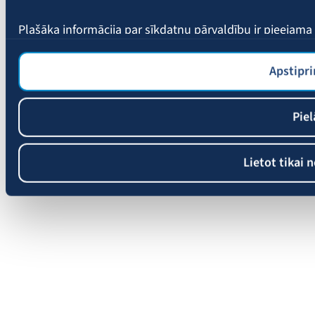
Plašāka informācija par sīkdatņu pārvaldību ir pieejam
Apstipri
Piel
Lietot tikai 