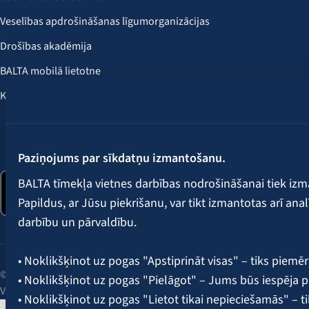
Veselības apdrošināšanas līgumorganizācijas
Drošības akadēmija
BALTA mobilā lietotne
Klientu labumi
Seko mums:
Paziņojums par sīkdatņu izmantošanu.
BALTA tīmekļa vietnes darbības nodrošināšanai tiek iz
Papildus, ar Jūsu piekrišanu, var tikt izmantotas arī ana
darbību un pārvaldību.
• Noklikšķinot uz pogas "Apstiprināt visas" – tiks piemēr
© 2026 AAS BALTA | Skanstes iela 25, Rīga, LV-1013, Latvija.
• Noklikšķinot uz pogas "Pielāgot" – Jums būs iespēja pi
Vienotais reģ. Nr. 40003049409.
• Noklikšķinot uz pogas "Lietot tikai nepieciešamās" – t