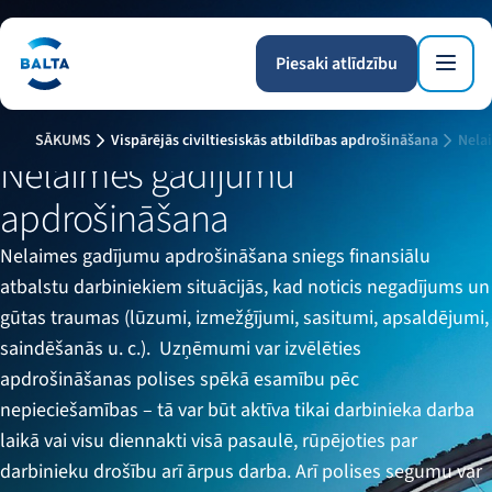
Piesaki atlīdzību
SĀKUMS
Vispārējās civiltiesiskās atbildības apdrošināšana
Nela
Nelaimes gadījumu
apdrošināšana
Nelaimes gadījumu apdrošināšana sniegs finansiālu
atbalstu darbiniekiem situācijās, kad noticis negadījums un
gūtas traumas (lūzumi, izmežģījumi, sasitumi, apsaldējumi,
saindēšanās u. c.). Uzņēmumi var izvēlēties
apdrošināšanas polises spēkā esamību pēc
nepieciešamības – tā var būt aktīva tikai darbinieka darba
laikā vai visu diennakti visā pasaulē, rūpējoties par
darbinieku drošību arī ārpus darba. Arī polises segumu var