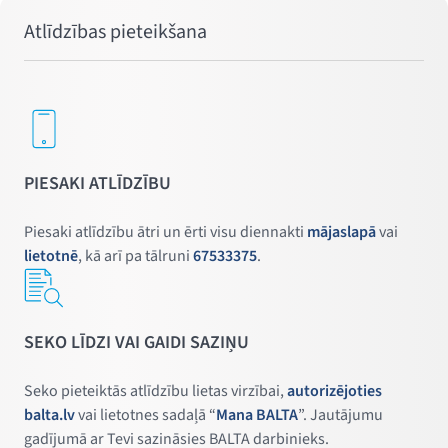
Atlīdzības pieteikšana
PIESAKI ATLĪDZĪBU
Piesaki atlīdzību ātri un ērti visu diennakti
mājaslapā
vai
lietotnē
, kā arī pa tālruni
67533375
.
SEKO LĪDZI VAI GAIDI SAZIŅU
Seko pieteiktās atlīdzību lietas virzībai,
autorizējoties
balta.lv
vai lietotnes sadaļā “
Mana BALTA
”. Jautājumu
gadījumā ar Tevi sazināsies BALTA darbinieks.