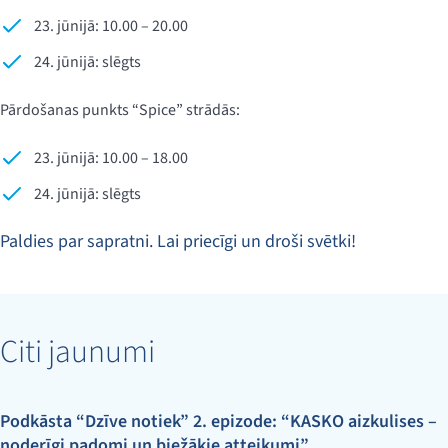
23. jūnijā: 10.00 – 20.00
24. jūnijā: slēgts
Pārdošanas punkts “Spice” strādās:
23. jūnijā: 10.00 – 18.00
24. jūnijā: slēgts
Paldies par sapratni. Lai priecīgi un droši svētki!
Citi jaunumi
Podkāsta “Dzīve notiek” 2. epizode: “KASKO aizkulises –
noderīgi padomi un biežākie atteikumi”