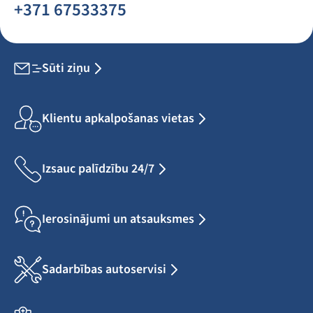
+371 67533375
Sūti ziņu
Klientu apkalpošanas vietas
Izsauc palīdzību 24/7
Ierosinājumi un atsauksmes
Sadarbības autoservisi