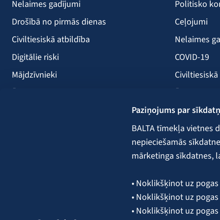
Nelaimes gadījumi
Politisko ko
Drošībā no pirmās dienas
Ceļojumi
Civiltiesiskā atbildība
Nelaimes ga
Digitālie riski
COVID-19
Mājdzīvnieki
Civiltiesiskā
Ērces
Ērces
Paziņojums par sīkdat
Saules paneļi
Būvniecība
Atpūtas kuģi
Lauksaimni
BALTA tīmekļa vietnes d
nepieciešamās sīkdatnes.
Kravas
mārketinga sīkdatnes, l
Garantijas,
• Noklikšķinot uz pogas 
• Noklikšķinot uz pogas 
Seko mums:
• Noklikšķinot uz pogas