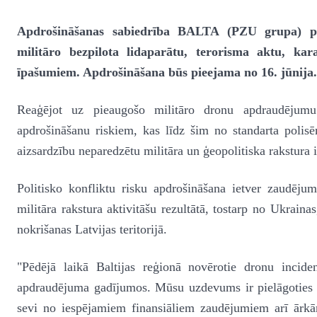
Apdrošināšanas sabiedrība BALTA (PZU grupa) pied
militāro bezpilota lidaparātu, terorisma aktu, k
īpašumiem. Apdrošināšana būs pieejama no 16. jūnija.
Reaģējot uz pieaugošo militāro dronu apdraudēju
apdrošināšanu riskiem, kas līdz šim no standarta polis
aizsardzību neparedzētu militāra un ģeopolitiska rakstura
Politisko konfliktu risku apdrošināšana ietver zaudēju
militāra rakstura aktivitāšu rezultātā, tostarp no Ukrainas
nokrišanas Latvijas teritorijā.
"Pēdējā laikā Baltijas reģionā novērotie dronu incide
apdraudējuma gadījumos. Mūsu uzdevums ir pielāgoties m
sevi no iespējamiem finansiāliem zaudējumiem arī ārkā