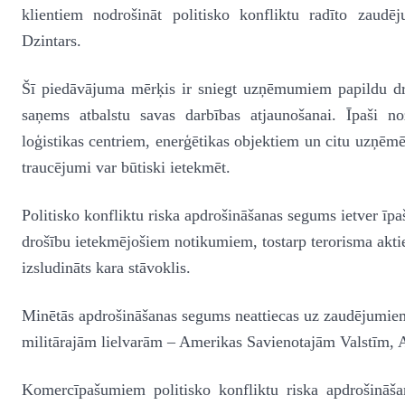
klientiem nodrošināt politisko konfliktu radīto zaud
Dzintars.
Šī piedāvājuma mērķis ir sniegt uzņēmumiem papildu drošī
saņems atbalstu savas darbības atjaunošanai. Īpaši n
loģistikas centriem, enerģētikas objektiem un citu uzņēmē
traucējumi var būtiski ietekmēt.
Politisko konfliktu riska apdrošināšanas segums ietver īp
drošību ietekmējošiem notikumiem, tostarp terorisma aktie
izsludināts kara stāvoklis.
Minētās apdrošināšanas segums neattiecas uz zaudējumiem,
militārajām lielvarām – Amerikas Savienotajām Valstīm, Ap
Komercīpašumiem politisko konfliktu riska apdrošināša