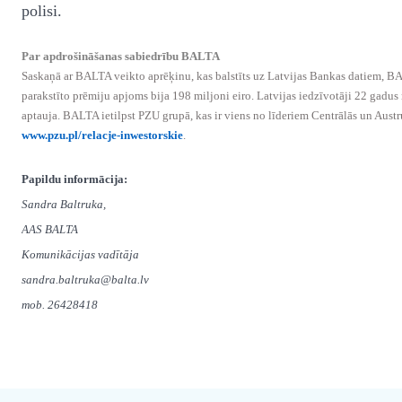
polisi.
Par apdrošināšanas sabiedrību BALTA
Saskaņā ar BALTA veikto aprēķinu, kas balstīts uz Latvijas Bankas datiem, BA
parakstīto prēmiju apjoms bija 198 miljoni eiro. Latvijas iedzīvotāji 22 gad
aptauja. BALTA ietilpst PZU grupā, kas ir viens no līderiem Centrālās un Aust
www.pzu.pl/relacje-inwestorskie
.
Papildu informācija:
Sandra Baltruka,
AAS BALTA
Komunikācijas vadītāja
sandra.baltruka@balta.lv
mob. 26428418