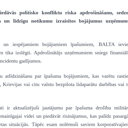
āvās politisko konfliktu riska apdrošināšanu, sedzo
ara un līdzīgu notikumu izraisītos bojājumus uzņēmum
mu un iespējamiem bojājumiem īpašumiem, BALTA ievie
ēm tika izslēgti. Apdrošinātājs uzņēmumiem sniegs finansiā
 incidentu gadījumos.
mu atlīdzināšanu par īpašuma bojājumiem, kas varētu rasti
, Krievijas vai citu valstu bezpilota lidaparātu darbības vai 
nti ir aktualizējuši jautājumu par īpašuma drošību militā
ainīgajai videi un piedāvāt risinājumus, kas palīdz pasarg
rtas situācijās. Tāpēc esam nolēmuši saviem korporatīvaji