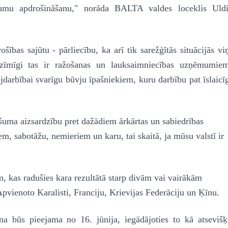
ējumu apdrošināšanu," norāda BALTA valdes loceklis Uldi
bas sajūtu - pārliecību, ka arī tik sarežģītās situācijās vi
ozīmīgi tas ir ražošanas un lauksaimniecības uzņēmumiem
jdarbībai svarīgu būvju īpašniekiem, kuru darbību pat īslaicī
ašuma aizsardzību pret dažādiem ārkārtas un sabiedrības
m, sabotāžu, nemieriem un karu, tai skaitā, ja mūsu valstī ir
 kas radušies kara rezultātā starp divām vai vairākām
vienoto Karalisti, Franciju, Krievijas Federāciju un Ķīnu.
na būs pieejama no 16. jūnija, iegādājoties to kā atseviš