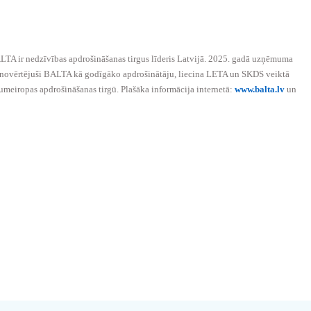
LTA ir nedzīvības apdrošināšanas tirgus līderis Latvijā. 2025. gadā uzņēmuma
us novērtējuši BALTA kā godīgāko apdrošinātāju, liecina LETA un SKDS veiktā
rumeiropas apdrošināšanas tirgū. Plašāka informācija internetā:
www.balta.lv
un