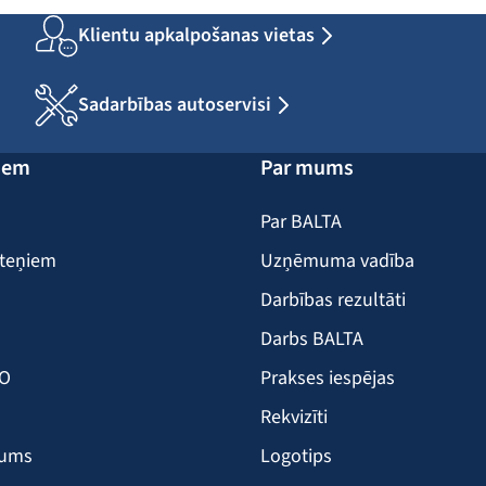
Klientu apkalpošanas vietas
Sadarbības autoservisi
iem
Par mums
Par BALTA
iteņiem
Uzņēmuma vadība
Darbības rezultāti
Darbs BALTA
KO
Prakses iespējas
Rekvizīti
šums
Logotips