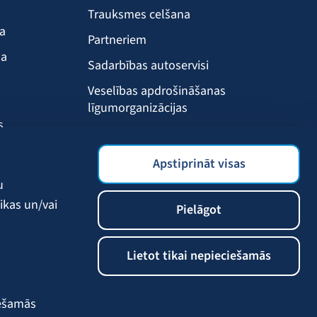
Trauksmes celšana
ba
Partneriem
ma
Sadarbības autoservisi
Veselības apdrošināšanas
līgumorganizācijas
s
Drošības akadēmija
s
BALTA mobilā lietotne
Apstiprināt visas
Klientu labumi
u
ikas un/vai
Pielāgot
Lietot tikai nepieciešamās
iešamās