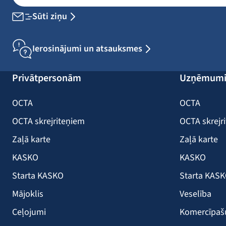
Sūti ziņu
Ierosinājumi un atsauksmes
Privātpersonām
Uzņēmum
OCTA
OCTA
OCTA skrejriteņiem
OCTA skrejr
Zaļā karte
Zaļā karte
KASKO
KASKO
Starta KASKO
Starta KAS
Mājoklis
Veselība
Ceļojumi
Komercīpa