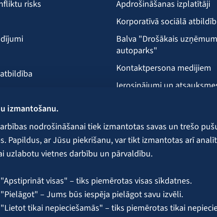
nfliktu risks
Apdrošināšanas izplatītāji
Korporatīvā sociālā atbildī
dījumi
Balva "Drošākais uzņēmu
autoparks"
Kontaktpersona medijiem
 atbildība
Ierosinājumi un atsauksme
Klientu apkalpošanas vieta
ņu izmantošanu.
ecība
arbības nodrošināšanai tiek izmantotas savas un trešo puš
 Papildus, ar Jūsu piekrišanu, var tikt izmantotas arī analīt
ai uzlabotu vietnes darbību un pārvaldību.
 galvojumi un nodrošinājumi
"Apstiprināt visas" – tiks piemērotas visas sīkdatnes.
"Pielāgot" – Jums būs iespēja pielāgot savu izvēli.
 "Lietot tikai nepieciešamās" – tiks piemērotas tikai nepiec