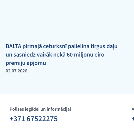
BALTA pirmajā ceturksnī palielina tirgus daļu
un sasniedz vairāk nekā 60 miljonu eiro
prēmiju apjomu
02.07.2026.
Polises iegādei un informācijai
A
+371 67522275