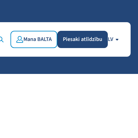
Mana BALTA
Piesaki atlīdzību
LV