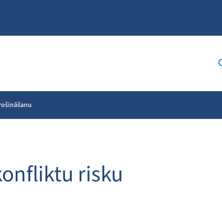
drošināšanu
konfliktu risku