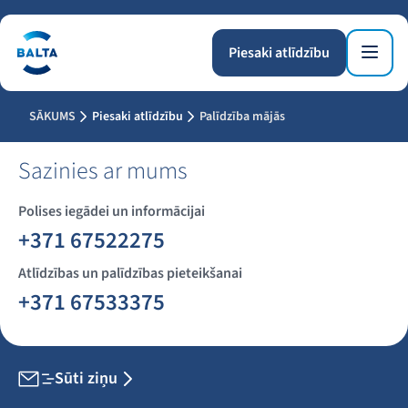
Piesaki atlīdzību
SĀKUMS
Piesaki atlīdzību
Palīdzība mājās
Sazinies ar mums
Polises iegādei un informācijai
+371 67522275
Atlīdzības un palīdzības pieteikšanai
+371 67533375
Sūti ziņu