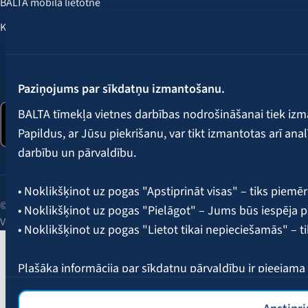
BALTA mobilā lietotne
Klientu labumi
Seko mums:
Paziņojums par sīkdatņu izmantošanu.
BALTA tīmekļa vietnes darbības nodrošināšanai tiek iz
Papildus, ar Jūsu piekrišanu, var tikt izmantotas arī ana
darbību un pārvaldību.
• Noklikšķinot uz pogas "Apstiprināt visas" – tiks piemēr
© 2026 AAS BALTA | Skanstes iela 25, Rīga, LV-1013, Latvija.
• Noklikšķinot uz pogas "Pielāgot" – Jums būs iespēja pi
Vienotais reģ. Nr. 40003049409.
• Noklikšķinot uz pogas "Lietot tikai nepieciešamās" – t
Plašāka informācija par sīkdatņu pārvaldību ir pieejam