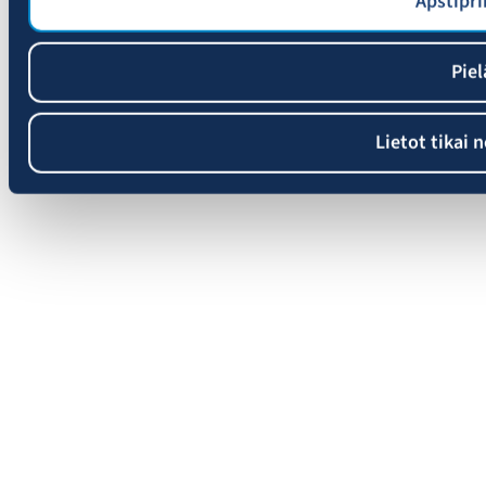
Apstipri
Piel
Lietot tikai 