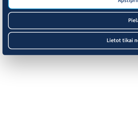
Apstipri
Piel
Lietot tikai 