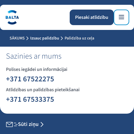
Piesaki atlīdzību
SĀKUMS
Izsauc palīdzību
Palīdzība uz ceļa
Sazinies ar mums
Polises iegādei un informācijai
+371 67522275
Atlīdzības un palīdzības pieteikšanai
+371 67533375
Sūti ziņu