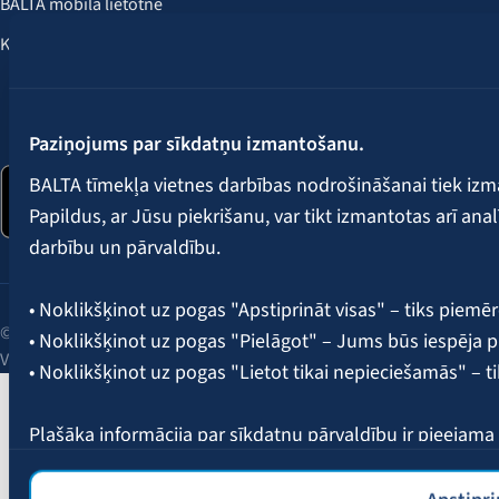
BALTA mobilā lietotne
Klientu labumi
Seko mums:
Paziņojums par sīkdatņu izmantošanu.
BALTA tīmekļa vietnes darbības nodrošināšanai tiek iz
Papildus, ar Jūsu piekrišanu, var tikt izmantotas arī ana
darbību un pārvaldību.
• Noklikšķinot uz pogas "Apstiprināt visas" – tiks piemēr
© 2026 AAS BALTA | Skanstes iela 25, Rīga, LV-1013, Latvija.
• Noklikšķinot uz pogas "Pielāgot" – Jums būs iespēja pi
Vienotais reģ. Nr. 40003049409.
• Noklikšķinot uz pogas "Lietot tikai nepieciešamās" – t
Plašāka informācija par sīkdatņu pārvaldību ir pieejam