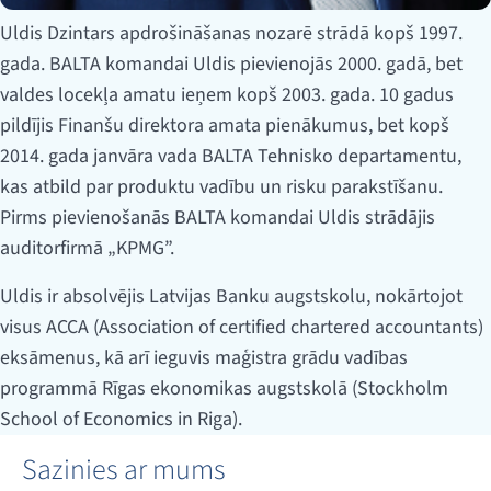
Uldis Dzintars apdrošināšanas nozarē strādā kopš 1997.
gada. BALTA komandai Uldis pievienojās 2000. gadā, bet
valdes locekļa amatu ieņem kopš 2003. gada. 10 gadus
pildījis Finanšu direktora amata pienākumus, bet kopš
2014. gada janvāra vada BALTA Tehnisko departamentu,
kas atbild par produktu vadību un risku parakstīšanu.
Pirms pievienošanās BALTA komandai Uldis strādājis
auditorfirmā „KPMG”.
Uldis ir absolvējis Latvijas Banku augstskolu, nokārtojot
visus ACCA (Association of certified chartered accountants)
eksāmenus, kā arī ieguvis maģistra grādu vadības
programmā Rīgas ekonomikas augstskolā (Stockholm
School of Economics in Riga).
Sazinies ar mums