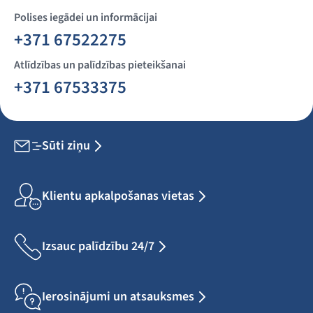
Polises iegādei un informācijai
+371 67522275
Atlīdzības un palīdzības pieteikšanai
+371 67533375
Sūti ziņu
Klientu apkalpošanas vietas
Izsauc palīdzību 24/7
Ierosinājumi un atsauksmes