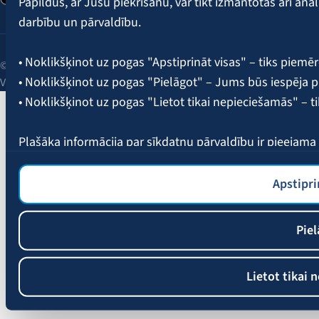
Papildus, ar Jūsu piekrišanu, var tikt izmantotas arī ana
darbību un pārvaldību.
• Noklikšķinot uz pogas "Apstiprināt visas" – tiks piemēr
© 2026 AAS BALTA | Skanstes iela 25, Rīga, LV-1013, Latvija.
• Noklikšķinot uz pogas "Pielāgot" – Jums būs iespēja pi
Vienotais reģ. Nr. 40003049409.
• Noklikšķinot uz pogas "Lietot tikai nepieciešamās" – t
Plašāka informācija par sīkdatņu pārvaldību ir pieejam
Apstipri
Piel
Lietot tikai 