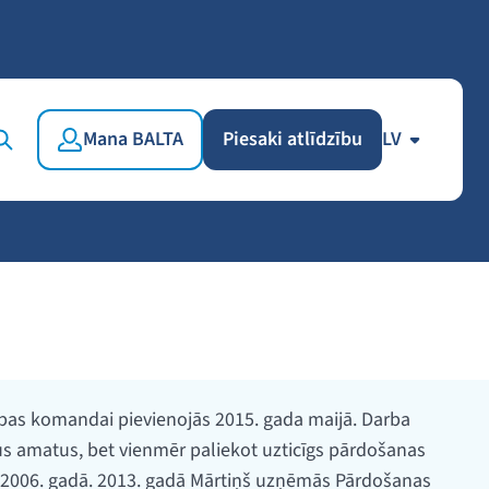
Mana BALTA
Piesaki atlīdzību
LV
bas komandai pievienojās 2015. gada maijā. Darba
s amatus, bet vienmēr paliekot uzticīgs pārdošanas
 2006. gadā. 2013. gadā Mārtiņš uzņēmās Pārdošanas