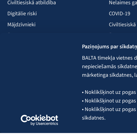
Civiltiesiskā atbildība
Nelaimes ga
Digitālie riski
COVID-19
Mājdzīvnieki
Civiltiesiskā
Ērces
Ērces
Paziņojums par sīkdat
Saules paneļi
Būvniecība
Atpūtas kuģi
Lauksaimni
BALTA tīmekļa vietnes d
nepieciešamās sīkdatnes.
Kravas
mārketinga sīkdatnes, l
Garantijas,
• Noklikšķinot uz pogas 
• Noklikšķinot uz pogas 
Seko mums:
• Noklikšķinot uz pogas
sīkdatnes.
Plašāka informācija par