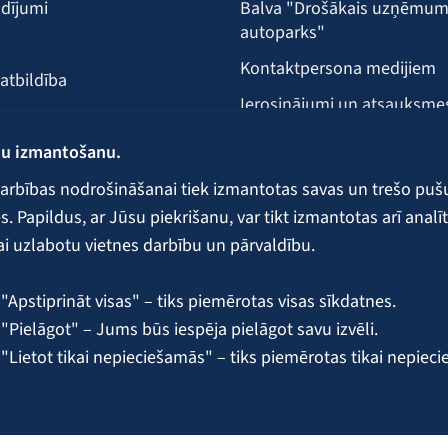
dījumi
Balva "Drošākais uzņēmu
autoparks"
Kontaktpersona medijiem
 atbildība
Ierosinājumi un atsauksme
Klientu apkalpošanas vieta
ņu izmantošanu.
ecība
arbības nodrošināšanai tiek izmantotas savas un trešo puš
 Papildus, ar Jūsu piekrišanu, var tikt izmantotas arī analīt
ai uzlabotu vietnes darbību un pārvaldību.
 galvojumi un nodrošinājumi
"Apstiprināt visas" – tiks piemērotas visas sīkdatnes.
"Pielāgot" – Jums būs iespēja pielāgot savu izvēli.
 "Lietot tikai nepieciešamās" – tiks piemērotas tikai nepiec
 sīkdatņu pārvaldību ir pieejama BALTA
sīkdatņu politikā
.