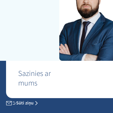
Sazinies ar
mums
Sūti ziņu