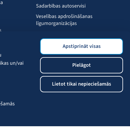
ma
Sadarbības autoservisi
Veselības apdrošināšanas
līgumorganizācijas
s
Drošības akadēmija
s
BALTA mobilā lietotne
Apstiprināt visas
Klientu labumi
u
ikas un/vai
Pielāgot
Lietot tikai nepieciešamās
iešamās