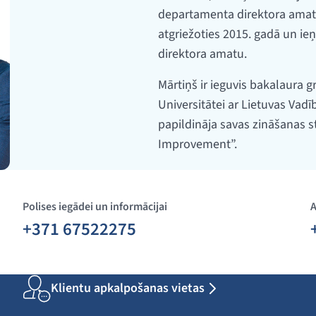
departamenta direktora amatu
atgriežoties 2015. gadā un 
direktora amatu.
Mārtiņš ir ieguvis bakalaura 
Universitātei ar Lietuvas Vad
papildināja savas zināšanas 
Improvement”.
Polises iegādei un informācijai
A
+371 67522275
Klientu apkalpošanas vietas