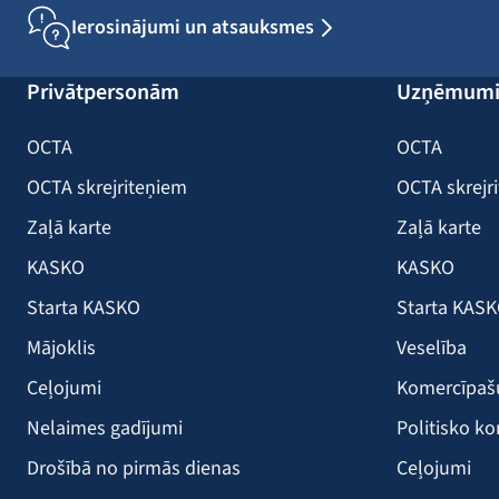
Ierosinājumi un atsauksmes
Privātpersonām
Uzņēmum
OCTA
OCTA
OCTA skrejriteņiem
OCTA skrejr
Zaļā karte
Zaļā karte
KASKO
KASKO
Starta KASKO
Starta KAS
Mājoklis
Veselība
Ceļojumi
Komercīpa
Nelaimes gadījumi
Politisko ko
Drošībā no pirmās dienas
Ceļojumi