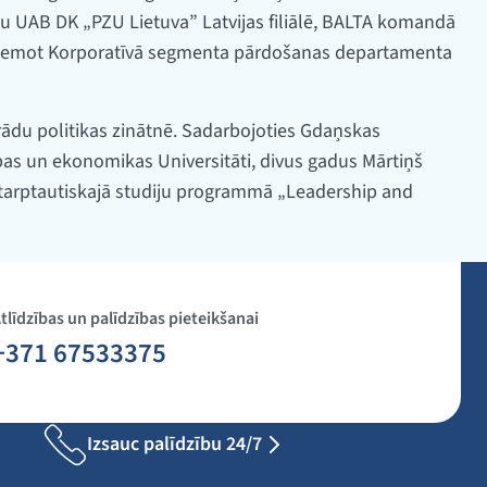
 UAB DK „PZU Lietuva” Latvijas filiālē, BALTA komandā
ieņemot Korporatīvā segmenta pārdošanas departamenta
grādu politikas zinātnē. Sadarbojoties Gdaņskas
ības un ekonomikas Universitāti, divus gadus Mārtiņš
starptautiskajā studiju programmā „Leadership and
tlīdzības un palīdzības pieteikšanai
+371 67533375
Izsauc palīdzību 24/7