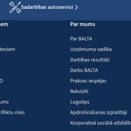
Sadarbības autoservisi
iem
Par mums
Par BALTA
iteņiem
Uzņēmuma vadība
Darbības rezultāti
Darbs BALTA
KO
Prakses iespējas
Rekvizīti
šums
Logotips
nfliktu risks
Apdrošināšanas izplatītāji
Korporatīvā sociālā atbildī