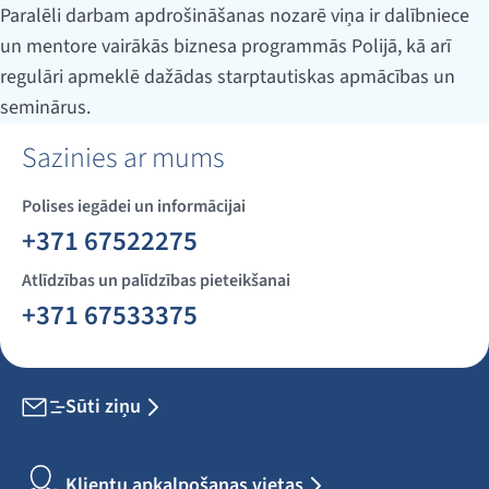
Paralēli darbam apdrošināšanas nozarē viņa ir dalībniece
un mentore vairākās biznesa programmās Polijā, kā arī
regulāri apmeklē dažādas starptautiskas apmācības un
seminārus.
Sazinies ar mums
Polises iegādei un informācijai
+371 67522275
Atlīdzības un palīdzības pieteikšanai
+371 67533375
Sūti ziņu
Klientu apkalpošanas vietas