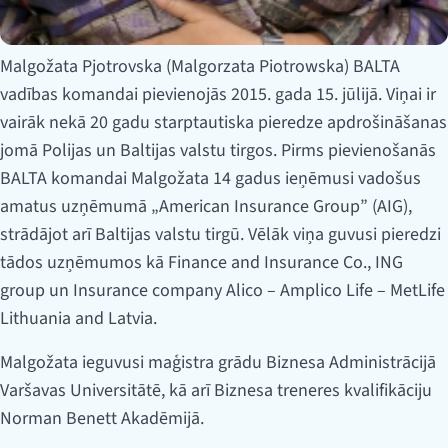
Malgožata Pjotrovska (Malgorzata Piotrowska) BALTA
vadības komandai pievienojās 2015. gada 15. jūlijā. Viņai ir
vairāk nekā 20 gadu starptautiska pieredze apdrošināšanas
jomā Polijas un Baltijas valstu tirgos. Pirms pievienošanās
BALTA komandai Malgožata 14 gadus ieņēmusi vadošus
amatus uzņēmumā „American Insurance Group” (AIG),
strādājot arī Baltijas valstu tirgū. Vēlāk viņa guvusi pieredzi
tādos uzņēmumos kā Finance and Insurance Co., ING
group un Insurance company Alico – Amplico Life – MetLife
Lithuania and Latvia.
Malgožata ieguvusi maģistra grādu Biznesa Administrācijā
Varšavas Universitātē, kā arī Biznesa treneres kvalifikāciju
Norman Benett Akadēmijā.