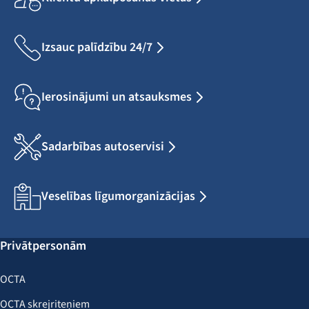
Izsauc palīdzību 24/7
Ierosinājumi un atsauksmes
Sadarbības autoservisi
Veselības līgumorganizācijas
Privātpersonām
OCTA
OCTA skrejriteņiem