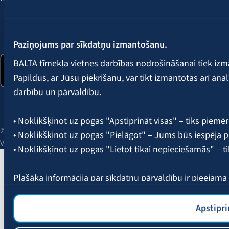
Seko mums:
Paziņojums par sīkdatņu izmantošanu.
BALTA tīmekļa vietnes darbības nodrošināšanai tiek iz
Papildus, ar Jūsu piekrišanu, var tikt izmantotas arī ana
darbību un pārvaldību.
• Noklikšķinot uz pogas "Apstiprināt visas" – tiks piemēr
© 2026 AAS BALTA | Skanstes iela 25, Rīga, LV-1013, Latvija.
• Noklikšķinot uz pogas "Pielāgot" – Jums būs iespēja pi
Vienotais reģ. Nr. 40003049409.
• Noklikšķinot uz pogas "Lietot tikai nepieciešamās" – t
Plašāka informācija par sīkdatņu pārvaldību ir pieejam
Apstipri