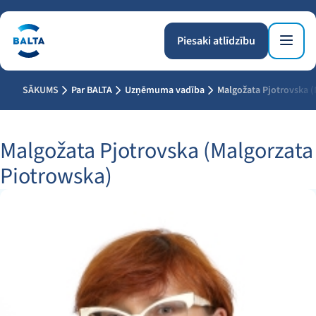
Piesaki atlīdzību
SĀKUMS
Par BALTA
Uzņēmuma vadība
Malgožata Pjotrovska (
Malgožata Pjotrovska (Malgorzata
Piotrowska)