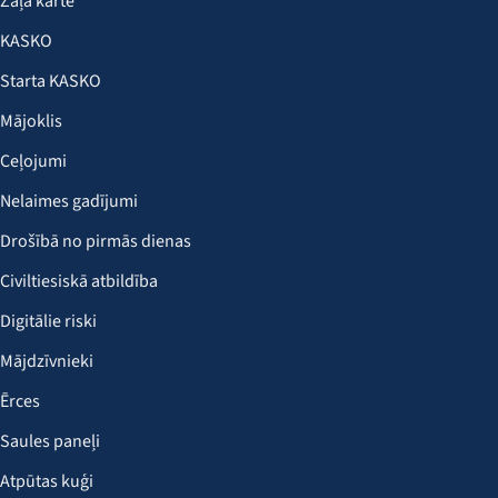
Zaļā karte
KASKO
Starta KASKO
Mājoklis
Ceļojumi
Nelaimes gadījumi
Drošībā no pirmās dienas
Civiltiesiskā atbildība
Digitālie riski
Mājdzīvnieki
Ērces
Saules paneļi
Atpūtas kuģi