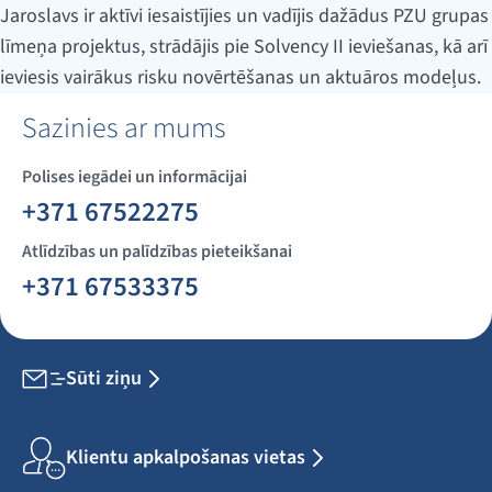
Jaroslavs ir aktīvi iesaistījies un vadījis dažādus PZU grupas
līmeņa projektus, strādājis pie Solvency II ieviešanas, kā arī
ieviesis vairākus risku novērtēšanas un aktuāros modeļus.
Sazinies ar mums
Polises iegādei un informācijai
+371 67522275
Atlīdzības un palīdzības pieteikšanai
+371 67533375
Sūti ziņu
Klientu apkalpošanas vietas