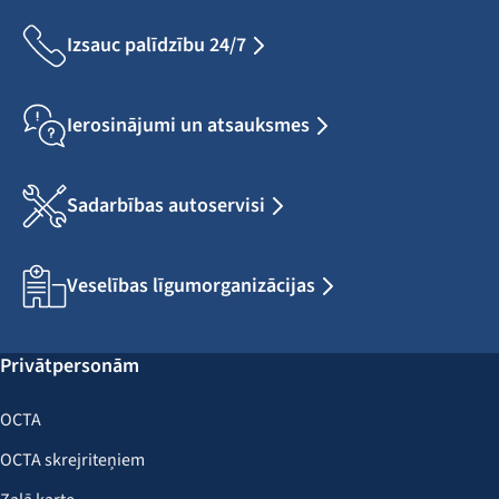
Izsauc palīdzību 24/7
Ierosinājumi un atsauksmes
Sadarbības autoservisi
Veselības līgumorganizācijas
Privātpersonām
OCTA
OCTA skrejriteņiem