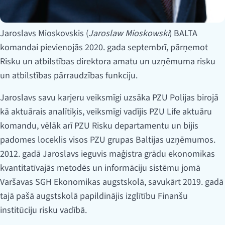
Jaroslavs Mioskovskis (
Jaroslaw Mioskowski
) BALTA
komandai pievienojās 2020. gada septembrī, pārņemot
Risku un atbilstības direktora amatu un uzņēmuma risku
un atbilstības pārraudzības funkciju.
Jaroslavs savu karjeru veiksmīgi uzsāka PZU Polijas birojā
kā aktuārais analītiķis, veiksmīgi vadījis PZU Life aktuāru
komandu, vēlāk arī PZU Risku departamentu un bijis
padomes loceklis visos PZU grupas Baltijas uzņēmumos.
2012. gadā Jaroslavs ieguvis maģistra grādu ekonomikas
kvantitatīvajās metodēs un informāciju sistēmu jomā
Varšavas SGH Ekonomikas augstskolā, savukārt 2019. gadā
tajā pašā augstskolā papildinājis izglītību Finanšu
institūciju risku vadībā.