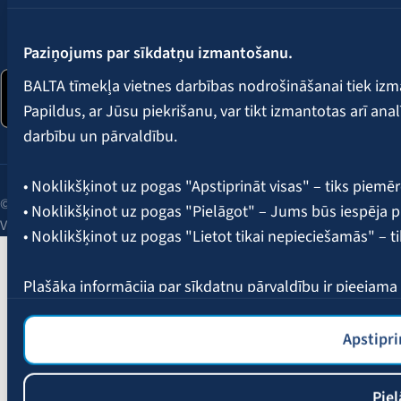
Seko mums:
Paziņojums par sīkdatņu izmantošanu.
BALTA tīmekļa vietnes darbības nodrošināšanai tiek iz
Papildus, ar Jūsu piekrišanu, var tikt izmantotas arī ana
darbību un pārvaldību.
• Noklikšķinot uz pogas "Apstiprināt visas" – tiks piemēr
© 2026 AAS BALTA | Skanstes iela 25, Rīga, LV-1013, Latvija.
• Noklikšķinot uz pogas "Pielāgot" – Jums būs iespēja pi
Vienotais reģ. Nr. 40003049409.
• Noklikšķinot uz pogas "Lietot tikai nepieciešamās" – t
Plašāka informācija par sīkdatņu pārvaldību ir pieejam
Apstipri
Piel