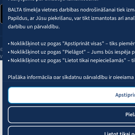
BALTA tīmekļa vietnes darbības nodrošināšanai tiek iz
Papildus, ar Jūsu piekrišanu, var tikt izmantotas arī ana
darbību un pārvaldību.
• Noklikšķinot uz pogas "Apstiprināt visas" – tiks piemēr
© 2026 AAS BALTA | Skanstes iela 25, Rīga, LV-1013, Latvija.
• Noklikšķinot uz pogas "Pielāgot" – Jums būs iespēja pi
Vienotais reģ. Nr. 40003049409.
• Noklikšķinot uz pogas "Lietot tikai nepieciešamās" – t
Plašāka informācija par sīkdatņu pārvaldību ir pieejam
Apstipri
Piel
Lietot tikai 