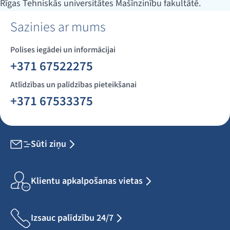
Rīgas Tehniskās universitātes Mašīnzinību fakultātē.
Sazinies ar mums
Polises iegādei un informācijai
+371 67522275
Atlīdzības un palīdzības pieteikšanai
+371 67533375
Sūti ziņu
Klientu apkalpošanas vietas
Izsauc palīdzību 24/7