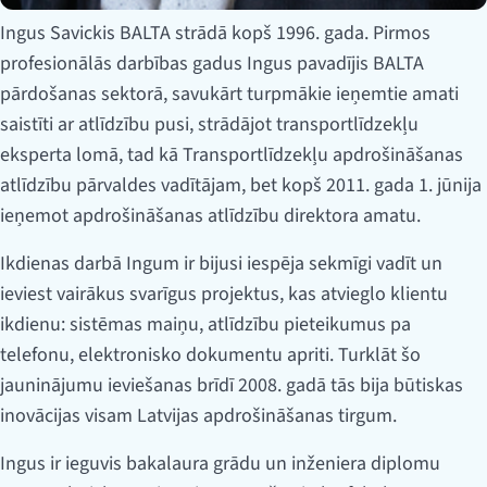
Ingus Savickis BALTA strādā kopš 1996. gada. Pirmos
profesionālās darbības gadus Ingus pavadījis BALTA
pārdošanas sektorā, savukārt turpmākie ieņemtie amati
saistīti ar atlīdzību pusi, strādājot transportlīdzekļu
eksperta lomā, tad kā Transportlīdzekļu apdrošināšanas
atlīdzību pārvaldes vadītājam, bet kopš 2011. gada 1. jūnija
ieņemot apdrošināšanas atlīdzību direktora amatu.
Ikdienas darbā Ingum ir bijusi iespēja sekmīgi vadīt un
ieviest vairākus svarīgus projektus, kas atvieglo klientu
ikdienu: sistēmas maiņu, atlīdzību pieteikumus pa
telefonu, elektronisko dokumentu apriti. Turklāt šo
jauninājumu ieviešanas brīdī 2008. gadā tās bija būtiskas
inovācijas visam Latvijas apdrošināšanas tirgum.
Ingus ir ieguvis bakalaura grādu un inženiera diplomu