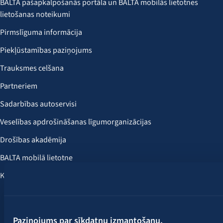
BALTA pašapkalpošanās portāla un BALTA mobilās lietotnes
lietošanas noteikumi
Pirmslīguma informācija
Piekļūstamības paziņojums
Trauksmes celšana
Partneriem
Sadarbības autoservisi
Veselības apdrošināšanas līgumorganizācijas
Drošības akadēmija
BALTA mobilā lietotne
Klientu labumi
Seko mums:
Paziņojums par sīkdatņu izmantošanu.