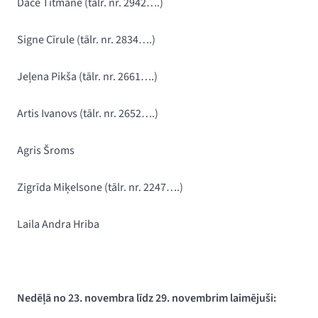
Dace Tītmane
(tālr. nr. 2942….)
Signe Cīrule (
tālr. nr. 2834….)
Jeļena Pikša (
tālr. nr. 2661….)
Artis Ivanovs (tālr. nr. 2652….)
Agris Šroms
Zigrīda Miķelsone (tālr. nr. 2247….)
Laila Andra Hriba
Nedēļā no 23. novembra līdz 29. novembrim laimējuši: