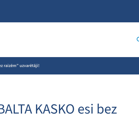
ez raizēm” uzvarētāji!
r BALTA KASKO esi bez