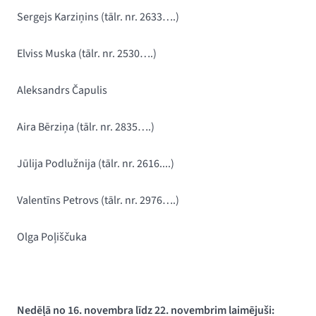
Sergejs Karziņins
(tālr. nr. 2633….)
Elviss Muska (
tālr. nr. 2530….)
Aleksandrs Čapulis
Aira Bērziņa (tālr. nr. 2835….)
Jūlija Podlužnija (tālr. nr. 2616....)
Valentīns Petrovs (tālr. nr. 2976….)
Olga Poļiščuka
Nedēļā no 16. novembra līdz 22. novembrim laimējuši: