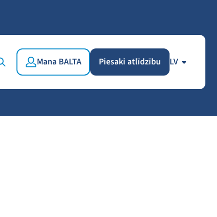
Mana BALTA
Piesaki atlīdzību
LV