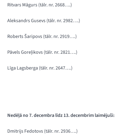
Ritvars Māgurs (
tālr. nr. 2668….)
Aleksandrs Gusevs
(
tālr. nr. 2982….)
Roberts Šaripovs (tālr. nr. 2919….)
Pāvels Goreļikovs (tālr. nr. 2821….)
Līga Lagsberga
(
tālr. nr. 2647….)
Nedēļā no 7. decembra līdz 13. decembrim laimējuši:
Dmitrijs Fedotovs
(tālr. nr. 2936….)