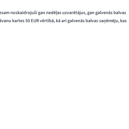
esam noskaidrojuši gan nedēļas uzvarētājus, gan galvenās balvas
āvanu kartes 50 EUR vērtībā, kā arī galvenās balvas saņēmēju, kas