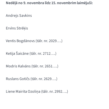
Nedēļā no 9. novembra līdz 15. novembrim laimējuši:
Andrejs Savkins
Ervīns Strēķis
Ventis Bogdānovs
(tālr. nr. 2029….)
Ketija Šaicāne (tālr. nr. 2712….)
Modris Kalvāns (tālr. nr. 2651….)
Ruslans Gotičs (tālr. nr. 2629….)
Liene Mairita Ozoliņa
(tālr. nr. 2992….)