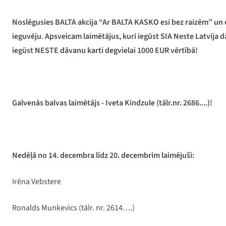
Noslēgusies BALTA akcija “Ar BALTA KASKO esi bez raizēm” un 
ieguvēju
.
Apsveicam laimētājus, kuri iegūst SIA Neste Latvija d
iegūst NESTE dāvanu karti degvielai 1000 EUR vērtībā!
Galvenās balvas laimētājs - Iveta Kindzule (tālr.nr. 2686....)!
Nedēļā no 14. decembra līdz 20. decembrim laimējuši:
Irēna Vebstere
Ronalds Munkevics (
tālr. nr. 2614….)