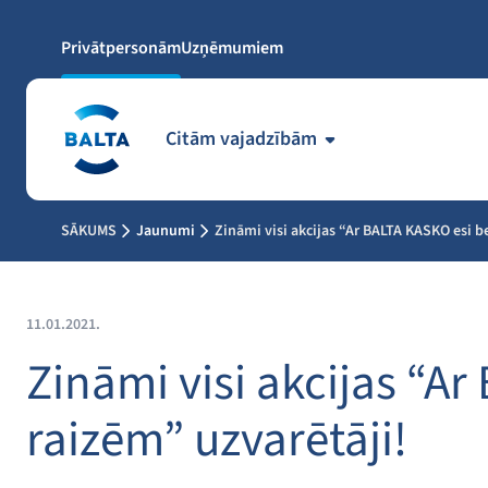
Privātpersonām
Uzņēmumiem
Citām vajadzībām
SĀKUMS
Jaunumi
Zināmi visi akcijas “Ar BALTA KASKO esi b
11.01.2021.
Zināmi visi akcijas “A
raizēm” uzvarētāji!