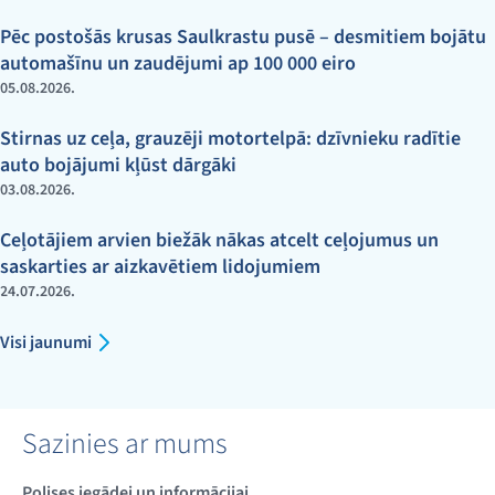
Pēc postošās krusas Saulkrastu pusē – desmitiem bojātu
automašīnu un zaudējumi ap 100 000 eiro
05.08.2026.
Stirnas uz ceļa, grauzēji motortelpā: dzīvnieku radītie
auto bojājumi kļūst dārgāki
03.08.2026.
Ceļotājiem arvien biežāk nākas atcelt ceļojumus un
saskarties ar aizkavētiem lidojumiem
24.07.2026.
Visi jaunumi
Sazinies ar mums
Polises iegādei un informācijai