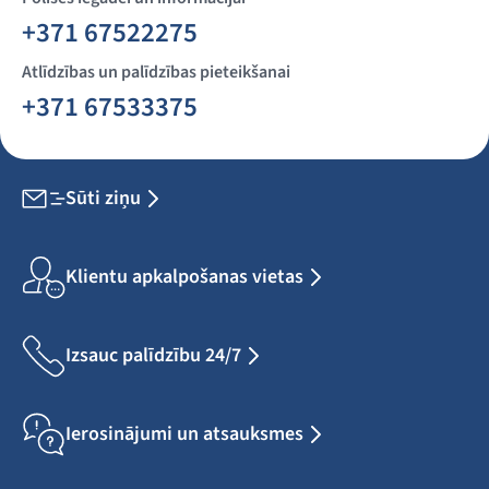
+371 67522275
Atlīdzības un palīdzības pieteikšanai
+371 67533375
Sūti ziņu
Klientu apkalpošanas vietas
Izsauc palīdzību 24/7
Ierosinājumi un atsauksmes