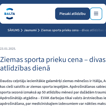
Piesaki atlīdzību
SĀKUMS
Jaunumi
Ziemas sporta prieku cena – divas atlīdzības 
23.01.2025.
Ziemas sporta prieku cena – divas
atlīdzības dienā
Daudzu ceļotāju iecienītākie galamērķi ziemas mēnešos ir Itālija, Au
kas cieši saistīts ar ziemas sporta iespējām. Apdrošināšanas sabi
sporta sezonā izmaksā ap 50 atlīdzību mēnesī par dažādām traumā
Apdrošinātājs atgādina – EVAK darbojas tikai valsts ārstniecības i
apdrošināšana, par medicīniskajiem izdevumiem var nākties maksāt