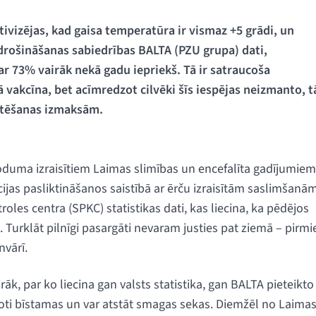
tivizējas, kad gaisa temperatūra ir vismaz +5 grādi, un
drošināšanas sabiedrības BALTA (PZU grupa) dati,
ar 73% vairāk nekā gadu iepriekš. Tā ir satraucoša
 vakcīna, bet acīmredzot cilvēki šīs iespējas neizmanto, t
rstēšanas izmaksām.
duma izraisītiem Laimas slimības un encefalīta gadījumiem
ijas pasliktināšanos saistībā ar ērču izraisītām saslimšanā
roles centra (SPKC) statistikas dati, kas liecina, ka pēdējos
 Turklāt pilnīgi pasargāti nevaram justies pat ziemā – pirmi
nvārī.
āk, par ko liecina gan valsts statistika, gan BALTA pieteikto
r ļoti bīstamas un var atstāt smagas sekas. Diemžēl no Laima