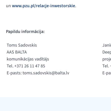
un
www.pzu.pl/relacje-inwestorskie
.
Papildu informācija:
Toms Sadovskis
Janī
AAS BALTA
Deep
komunikācijas vadītājs
proj
Tel. +371 26 11 47 85
Tel.
E-pasts:
toms.sadovskis@balta.lv
E-pa