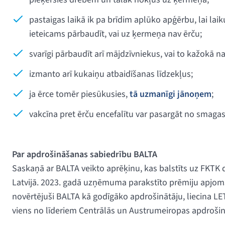
pastaigas laikā ik pa brīdim aplūko apģērbu, lai lai
ieteicams pārbaudīt, vai uz ķermeņa nav ērču;
svarīgi pārbaudīt arī mājdzīvniekus, vai to kažokā na
izmanto arī kukaiņu atbaidīšanas līdzekļus;
ja ērce tomēr piesūkusies,
tā uzmanīgi jānoņem
;
vakcīna pret ērču encefalītu var pasargāt no smaga
Par apdrošināšanas sabiedrību BALTA
Saskaņā ar BALTA veikto aprēķinu, kas balstīts uz FKTK d
Latvijā. 2023. gadā uzņēmuma parakstīto prēmiju apjoms b
novērtējuši BALTA kā godīgāko apdrošinātāju, liecina LET
viens no līderiem Centrālās un Austrumeiropas apdrošinā