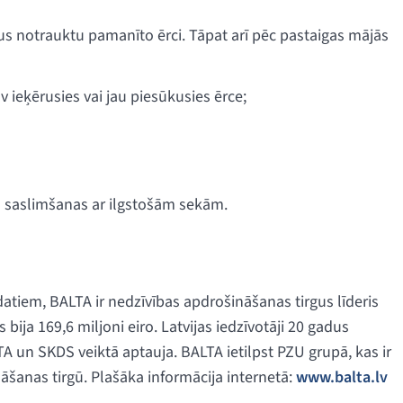
kus notrauktu pamanīto ērci. Tāpat arī pēc pastaigas mājās
v ieķērusies vai jau piesūkusies ērce;
s saslimšanas ar ilgstošām sekām.
atiem, BALTA ir nedzīvības apdrošināšanas tirgus līderis
ija 169,6 miljoni eiro. Latvijas iedzīvotāji 20 gadus
A un SKDS veiktā aptauja. BALTA ietilpst PZU grupā, kas ir
šanas tirgū. Plašāka informācija internetā:
www.balta.lv