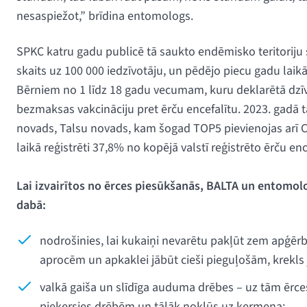
nesaspiežot,” brīdina entomologs.
SPKC katru gadu publicē tā saukto endēmisko teritoriju sa
skaits uz 100 000 iedzīvotāju, un pēdējo piecu gadu laikā
Bērniem no 1 līdz 18 gadu vecumam, kuru deklarētā dzīve
bezmaksas vakcināciju pret ērču encefalītu. 2023. gadā 
novads, Talsu novads, kam šogad TOP5 pievienojas arī C
laikā reģistrēti 37,8% no kopējā valstī reģistrēto ērču en
Lai izvairītos no ērces piesūkšanās, BALTA un entomol
dabā:
nodrošinies, lai kukaiņi nevarētu pakļūt zem apģērba
aprocēm un apkaklei jābūt cieši pieguļošām, krekls j
valkā gaiša un slīdīga auduma drēbes – uz tām ērces
pieķersies drēbēm un tālāk nokļūs uz ķermeņa;