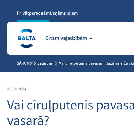
Privātpersonām
Uzņēmumiem
Citām vajadzībām
SĀKUMS
Jaunumi
Vai cīruļputenis pavasarī mazinās ērču sk
25.04.2024.
Vai cīruļputenis pavas
vasarā?