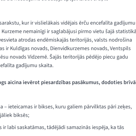
rakstu, kur ir vislielākais vidējais ērču encefalīta gadījumu
 Kurzeme nemainīgi ir saglabājusi pirmo vietu šajā statistikā
svieta atrodas endēmiskajās teritorijās, valsts nodrošina
tas ir Kuldīgas novads, Dienvidkurzemes novads, Ventspils
ēsu novads Vidzemē. Šajās teritorijās pēdējo piecu gadu
cefalīta gadījumu skaita.
ogs aicina ievērot piesardzības pasākumus, dodoties brīvā
 – ieteicamas ir bikses, kuru galiem pārvilktas pāri zeķes,
āliek biksēs;
 ir labi saskatāmas, tādējādi samazinās iespēja, ka tās