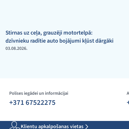
Stirnas uz ceļa, grauzēji motortelpā:
dzīvnieku radītie auto bojājumi kļūst dārgāki
03.08.2026.
Polises iegādei un informācijai
A
+371 67522275
Klientu apkalpošanas vietas