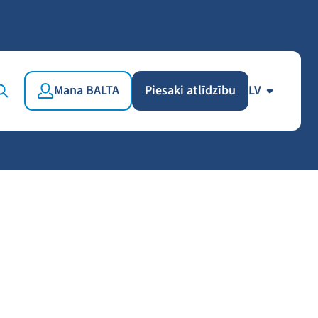
Mana BALTA
Piesaki atlīdzību
LV