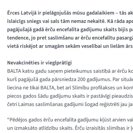
Ērces Latvijā ir pielāgojušās mūsu gadalaikiem – tās ak
īslaicīgs sniegs vai sals tām nemaz nekaitē.
Kā rāda ap
pagājušajā gadā ērču encefalīta gadījumu skaits bijis p
tendence, jo pret saslimšanu ar ērču encefalītu pasargā
vietā riskējot ar smagām sekām veselībai un lielām ā
Nevakcinēties ir vieglprātīgi
BALTA katru gadu saņem pieteikumus saistībā ar ērču ko
kurš pagājušā gada pārsniedza 200 gadījumus. Par situāc
liecina ne tikai BALTA, bet arī Slimību profilakses un kont
piecos gados šādu gadījumu skaits ir pastāvīgi pieaudzis.
četri Laimas saslimšanas gadījumi šogad reģistrēti jau ja
“Pēdējos gados ērču encefalīta gadījumu kļūst arvien vair
un izmaksāto atlīdzību skaits. Ērču izraisītās slimības i