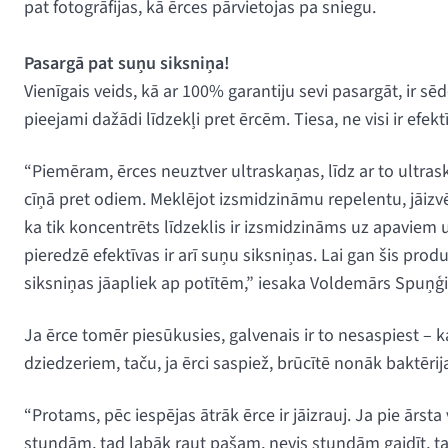
pat fotogrāfijas, kā ērces pārvietojas pa sniegu.
Pasargā pat suņu siksniņa!
Vienīgais veids, kā ar 100% garantiju sevi pasargāt, ir sē
pieejami dažādi līdzekļi pret ērcēm. Tiesa, ne visi ir efektī
“Piemēram, ērces neuztver ultraskaņas, līdz ar to ultrask
cīņā pret odiem. Meklējot izsmidzināmu repelentu, jāizvē
ka tik koncentrēts līdzeklis ir izsmidzināms uz apaviem 
pieredzē efektīvas ir arī suņu siksniņas. Lai gan šis produ
siksniņas jāapliek ap potītēm,” iesaka Voldemārs Spuņģi
Ja ērce tomēr piesūkusies, galvenais ir to nesaspiest – k
dziedzeriem, taču, ja ērci saspiež, brūcītē nonāk baktērija
“Protams, pēc iespējas ātrāk ērce ir jāizrauj. Ja pie ārst
stundām, tad labāk raut pašam, nevis stundām gaidīt, taču