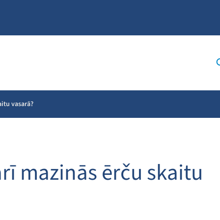
aitu vasarā?
arī mazinās ērču skaitu