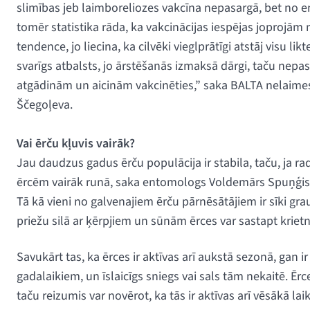
slimības jeb laimboreliozes vakcīna nepasargā, bet no enc
tomēr statistika rāda, ka vakcinācijas iespējas joprojām 
tendence, jo liecina, ka cilvēki vieglprātīgi atstāj visu l
svarīgs atbalsts, jo ārstēšanās izmaksā dārgi, taču nepa
atgādinām un aicinām vakcinēties,” saka BALTA nelaimes
Ščegoļeva.
Vai ērču kļuvis vairāk?
Jau daudzus gadus ērču populācija ir stabila, taču, ja rad
ērcēm vairāk runā, saka entomologs Voldemārs Spuņģis. Ēr
Tā kā vieni no galvenajiem ērču pārnēsātājiem ir sīki gr
priežu silā ar ķērpjiem un sūnām ērces var sastapt krietn
Savukārt tas, ka ērces ir aktīvas arī aukstā sezonā, gan i
gadalaikiem, un īslaicīgs sniegs vai sals tām nekaitē. Ērc
taču reizumis var novērot, ka tās ir aktīvas arī vēsākā lai