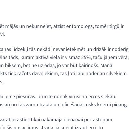
dēt mājās un nekur neiet, atzīst entomologs, tomēr tirgū ir
vi.
aņas līdzekļi tās nekādi nevar ietekmēt un drīzāk ir noderīg
las tāds, kuram aktīvā viela ir vismaz 25%, taču jāņem vērā,
un biksēm, bet ne uz ādas, jo var būt kairinošs. Manā
kts tiek ražots dzīvniekiem, tas ļoti labi noder arī cilvēkiem 
s.
ad ērce piesūcas, brūcītē nonāk vīrusi no ērces siekalu
s arī no tās zarnu trakta un inficēšanās risks krietni pieaug.
a varat ierasties tikai nākamajā dienā vai pēc astoņām
 šis nosacījums strādā, ja spējat izraut ērci, to