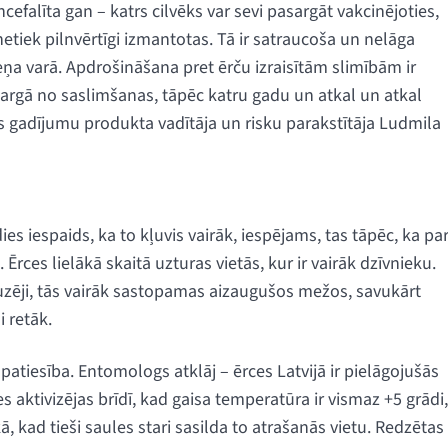
efalīta gan – katrs cilvēks var sevi pasargāt vakcinējoties,
netiek pilnvērtīgi izmantotas. Tā ir satraucoša un nelāga
ikteņa varā. Apdrošināšana pret ērču izraisītām slimībām ir
sargā no saslimšanas, tāpēc katru gadu un atkal un atkal
 gadījumu produkta vadītāja un risku parakstītāja Ludmila
ies iespaids, ka to kļuvis vairāk, iespējams, tas tāpēc, ka pa
ces lielākā skaitā uzturas vietās, kur ir vairāk dzīvnieku.
auzēji, tās vairāk sastopamas aizaugušos mežos, savukārt
i retāk.
r patiesība. Entomologs atklāj – ērces Latvijā ir pielāgojušās
es aktivizējas brīdī, kad gaisa temperatūra ir vismaz +5 grādi,
kā, kad tieši saules stari sasilda to atrašanās vietu. Redzētas