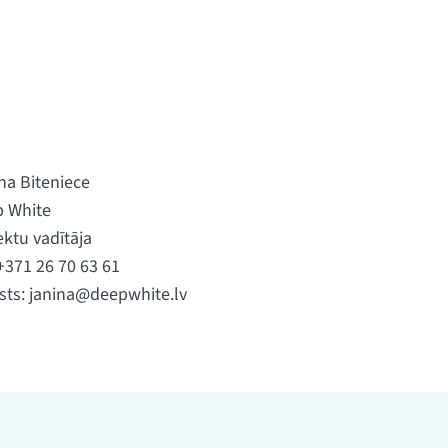
na Biteniece
 White
ektu vadītāja
 +371 26 70 63 61
sts:
janina@deepwhite.lv