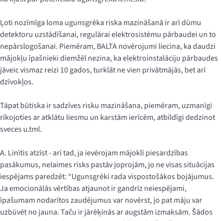
Ļoti nozīmīga loma ugunsgrēka riska mazināšanā ir arī dūmu
detektoru uzstādīšanai, regulārai elektrosistēmu pārbaudei un to
nepārslogošanai. Piemēram, BALTA novērojumi liecina, ka daudzi
mājokļu īpašnieki diemžēl nezina, ka elektroinstalāciju pārbaudes
jāveic vismaz reizi 10 gados, turklāt ne vien privātmājās, bet arī
dzīvokļos.
Tāpat būtiska ir sadzīves risku mazināšana, piemēram, uzmanīgi
rīkojoties ar atklātu liesmu un karstām ierīcēm, atbildīgi dedzinot
sveces u.tml.
A. Linītis atzīst - arī tad, ja ievērojam mājoklī piesardzības
pasākumus, nelaimes risks pastāv joprojām, jo ne visas situācijas
iespējams paredzēt: “Ugunsgrēki rada vispostošākos bojājumus.
Ja emocionālās vērtības atjaunot ir gandrīz neiespējami,
īpašumam nodarītos zaudējumus var novērst, jo pat māju var
uzbūvēt no jauna. Taču ir jārēķinās ar augstām izmaksām. Šādos