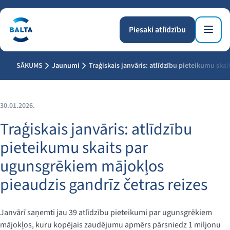
Piesaki atlīdzību
SĀKUMS
Jaunumi
Traģiskais janvāris: atlīdzību pieteikumu ska
30.01.2026.
Traģiskais janvāris: atlīdzību
pieteikumu skaits par
ugunsgrēkiem mājokļos
pieaudzis gandrīz četras reizes
Janvārī saņemti jau 39 atlīdzību pieteikumi par ugunsgrēkiem
mājokļos, kuru kopējais zaudējumu apmērs pārsniedz 1 miljonu