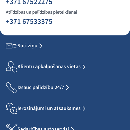
+371 67522275
Atlīdzības un palīdzības pieteikšanai
+371 67533375
Sūti ziņu
Klientu apkalpošanas vietas
Izsauc palīdzību 24/7
Ierosinājumi un atsauksmes
Sadarbības autoservisi