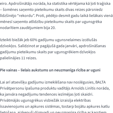
eiro. Apdrošinātājs norāda, ka statistika vērtējama kā ļoti traģiska
– šomēnes saņemto pieteikumu skaits divas reizes pārsniedz
līdzšinējo “rekordu”. Proti, pēdējo desmit gadu laikā lielākais vienā
mēnesī saņemto atlīdzību pieteikumu skaits par ugunsgrēka
nodarītiem zaudējumiem bija 20.
Izteikti biežāk jeb 60% gadījumu ugunsnelaimes izcēlušās
dzīvokļos. Salīdzinot ar pagājušā gada janvāri, apdrošināšanas
gadījumu pieteikumu skaits par ugunsgrēkiem dzīvokļos
palielinājies 11 reizes.
Pie vainas – lielais aukstums un neuzmanīga rīcība ar uguni
Lai arī atsevišķu gadījumu izmeklēšana nav noslēgusies, BALTA
Privātpersonu īpašuma produktu vadītājs Arnolds Linītis norāda,
ka janvāra negadījumu tendences iezīmējas ļoti skaidri.
Privātmājās ugunsgrēkus visbiežāk izraisīja elektrības
īssavienojums un apkures sistēmas, tostarp bojātu apkures katlu
lietošana, aizķepuši dūmvadi un neuzmanīga rīcība ar karstiem