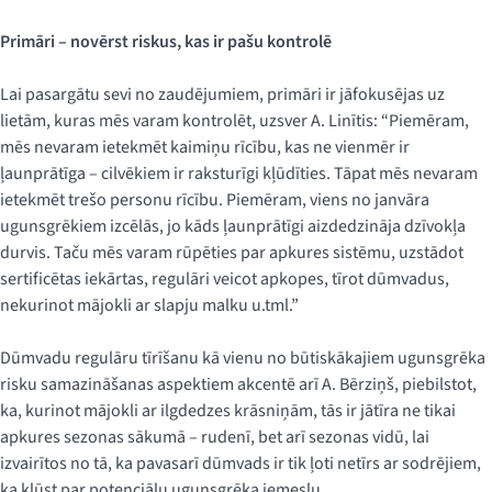
Primāri – novērst riskus, kas ir pašu kontrolē
Lai pasargātu sevi no zaudējumiem, primāri ir jāfokusējas uz
lietām, kuras mēs varam kontrolēt, uzsver A. Linītis: “Piemēram,
mēs nevaram ietekmēt kaimiņu rīcību, kas ne vienmēr ir
ļaunprātīga – cilvēkiem ir raksturīgi kļūdīties. Tāpat mēs nevaram
ietekmēt trešo personu rīcību. Piemēram, viens no janvāra
ugunsgrēkiem izcēlās, jo kāds ļaunprātīgi aizdedzināja dzīvokļa
durvis. Taču mēs varam rūpēties par apkures sistēmu, uzstādot
sertificētas iekārtas, regulāri veicot apkopes, tīrot dūmvadus,
nekurinot mājokli ar slapju malku u.tml.”
Dūmvadu regulāru tīrīšanu kā vienu no būtiskākajiem ugunsgrēka
risku samazināšanas aspektiem akcentē arī A. Bērziņš, piebilstot,
ka, kurinot mājokli ar ilgdedzes krāsniņām, tās ir jātīra ne tikai
apkures sezonas sākumā – rudenī, bet arī sezonas vidū, lai
izvairītos no tā, ka pavasarī dūmvads ir tik ļoti netīrs ar sodrējiem,
ka kļūst par potenciālu ugunsgrēka iemeslu.