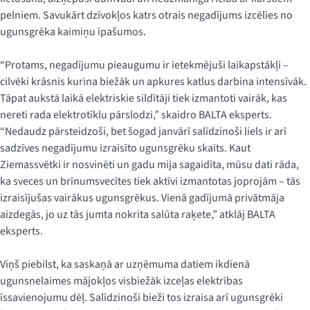
pelniem. Savukārt dzīvokļos katrs otrais negadījums izcēlies no
ugunsgrēka kaimiņu īpašumos.
“Protams, negadījumu pieaugumu ir ietekmējuši laikapstākļi –
cilvēki krāsnis kurina biežāk un apkures katlus darbina intensīvāk.
Tāpat aukstā laikā elektriskie sildītāji tiek izmantoti vairāk, kas
nereti rada elektrotīklu pārslodzi,” skaidro BALTA eksperts.
“Nedaudz pārsteidzoši, bet šogad janvārī salīdzinoši liels ir arī
sadzīves negadījumu izraisīto ugunsgrēku skaits. Kaut
Ziemassvētki ir nosvinēti un gadu mija sagaidīta, mūsu dati rāda,
ka sveces un brīnumsvecītes tiek aktīvi izmantotas joprojām – tās
izraisījušas vairākus ugunsgrēkus. Vienā gadījumā privātmāja
aizdegās, jo uz tās jumta nokrita salūta raķete,” atklāj BALTA
eksperts.
Viņš piebilst, ka saskaņā ar uzņēmuma datiem ikdienā
ugunsnelaimes mājokļos visbiežāk izceļas elektrības
īssavienojumu dēļ. Salīdzinoši bieži tos izraisa arī ugunsgrēki