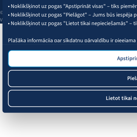
• Noklikšķinot uz pogas "Apstiprināt visas" – tiks piemēr
© 2026 AAS BALTA | Skanstes iela 25, Rīga, LV-1013, Latvija.
• Noklikšķinot uz pogas "Pielāgot" – Jums būs iespēja pi
Vienotais reģ. Nr. 40003049409.
• Noklikšķinot uz pogas "Lietot tikai nepieciešamās" – t
Plašāka informācija par sīkdatņu pārvaldību ir pieejam
Apstipri
Piel
Lietot tikai 