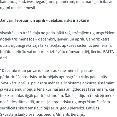
kaimiņos, sadzīves negadījumi, piemēram, neuzmanīga rīcība ar
uguni un citi iemesli.
Janvārī, februārī un aprīlī – lielākais risks ir apkure
Visvairāk jeb trešā daļa no gada laikā reģistrētajiem ugunsgrēkiem
notiek trīs mēnešos – decembrī, janvārī un aprīlī. Gandrīz katrs
otrais ugunsgrēks šajā laikā izceļas apkures sistēmu, piemēram,
bojātu, netīrītu vai nepareizi izbūvētu dūmvadu dēļ, liecina BALTA
dati.
“Decembris un janvāris – tie ir aukstie mēneši, pastāv
pārkurināšanas risks un kopējais ugunsgrēku risks palielinās.
Savukārt, aprīlis, pavasara mēnesis, ir bīstams apkures sistēmām,
ja visu ziemu ir bijusi lēna kurināšana ar ilgdedzes krāsniņām, kas
tiek kurinātas ilgāk par trīs stundām. Šādā gadījumā sodrēji mēdz
nosēsties dūmvadā, un tas jau rada risku ugunsgrēkam,” stāsta
sertificēts skursteņslaucītājs ar 20 gadu pieredzi, Latvijas
Skursteņslauķu brālības biedrs Almants Bērziņš.