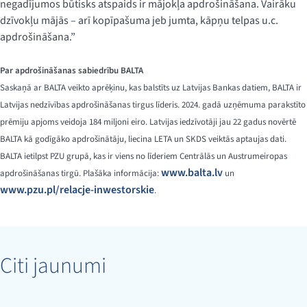
negadījumos būtisks atspaids ir mājokļa apdrošināšana. Vairāku
dzīvokļu mājās – arī kopīpašuma jeb jumta, kāpņu telpas u.c.
apdrošināšana.”
Par apdrošināšanas sabiedrību BALTA
Saskaņā ar BALTA veikto aprēķinu, kas balstīts uz Latvijas Bankas datiem, BALTA ir
Latvijas nedzīvības apdrošināšanas tirgus līderis. 2024. gadā uzņēmuma parakstīto
prēmiju apjoms veidoja 184 miljoni eiro. Latvijas iedzīvotāji jau 22 gadus novērtē
BALTA kā godīgāko apdrošinātāju, liecina LETA un SKDS veiktās aptaujas dati.
BALTA ietilpst PZU grupā, kas ir viens no līderiem Centrālās un Austrumeiropas
www.balta.lv
apdrošināšanas tirgū. Plašāka informācija:
un
www.pzu.pl/relacje-inwestorskie
.
Citi jaunumi