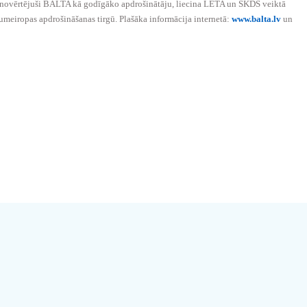
us novērtējuši BALTA kā godīgāko apdrošinātāju, liecina LETA un SKDS veiktā
rumeiropas apdrošināšanas tirgū. Plašāka informācija internetā:
www.balta.lv
un