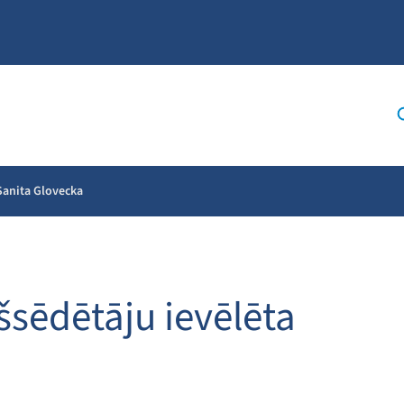
 Sanita Glovecka
šsēdētāju ievēlēta