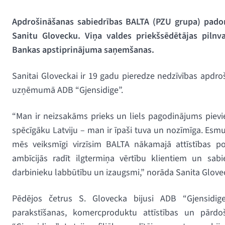
Apdrošināšanas sabiedrības BALTA (PZU grupa) pado
Sanitu Glovecku. Viņa valdes priekšsēdētājas pilnv
Bankas apstiprinājuma saņemšanas.
Sanitai Gloveckai ir 19 gadu pieredze nedzīvības apdr
uzņēmumā ADB “Gjensidige”.
“Man ir neizsakāms prieks un liels pagodinājums pievi
spēcīgāku Latviju – man ir īpaši tuva un nozīmīga. Es
mēs veiksmīgi virzīsim BALTA nākamajā attīstības po
ambīcijās radīt ilgtermiņa vērtību klientiem un sabi
darbinieku labbūtību un izaugsmi,” norāda Sanita Glove
Pēdējos četrus S. Glovecka bijusi ADB “Gjensidige
parakstīšanas, komercproduktu attīstības un pārdoš