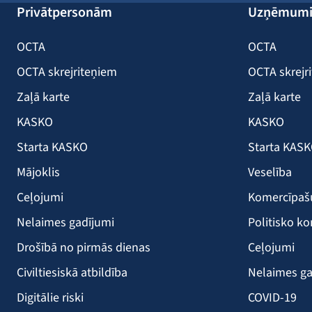
Privātpersonām
Uzņēmum
OCTA
OCTA
OCTA skrejriteņiem
OCTA skrejr
Zaļā karte
Zaļā karte
KASKO
KASKO
Starta KASKO
Starta KAS
Mājoklis
Veselība
Ceļojumi
Komercīpa
Nelaimes gadījumi
Politisko ko
Drošībā no pirmās dienas
Ceļojumi
Civiltiesiskā atbildība
Nelaimes ga
Digitālie riski
COVID-19