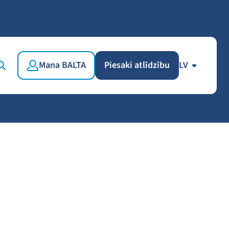
Mana BALTA
Piesaki atlīdzību
LV