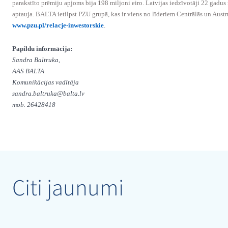
parakstīto prēmiju apjoms bija 198 miljoni eiro. Latvijas iedzīvotāji 22 gad
aptauja. BALTA ietilpst PZU grupā, kas ir viens no līderiem Centrālās un Aust
www.pzu.pl/relacje-inwestorskie
.
Papildu informācija:
Sandra Baltruka,
AAS BALTA
Komunikācijas vadītāja
sandra.baltruka@balta.lv
mob. 26428418
Citi jaunumi