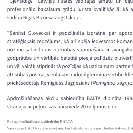
“Gjensidige” Latvijas filiāles vadītājas amatu un bij
profesionālo bakalaura grādu jurista kvalifikācijā, k
vadībā Rīgas Biznesa augstskolā
.
“Sanitai Gloveckai ir padziļināta izpratne par apdr
stratēģiskais redzējums, kā arī spēja iedvesmot koma
nozīme sabiedrības noturības stiprināšanā ir svarīgāka
godprātība un vērtībās balstītā pieeja palīdzēs pilnvē
un vēl vairāk stiprināt tā pozīcijas kā uzticamam partn
attīstības posmā, vienlaikus radot ilgtermiņa vērtību k
priekšsēdētājs Remigiušs Jagņeziaks (
Remigiusz Jagnyz
Apdrošināšanas akciju sabiedrība BALTA dibināta 19
strādājis ar peļņu, kas pārsniedz 20 miljonus eiro.
Par apdrošināšanas sabiedrību BALTA
Saskaņā ar BALTA veikto aprēķinu, kas balstīts uz Latvijas Bankas datiem, BA