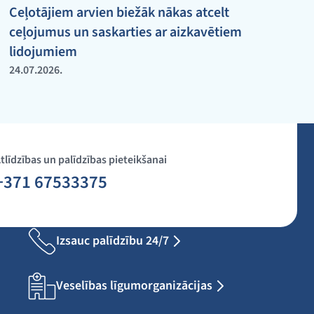
Ceļotājiem arvien biežāk nākas atcelt
ceļojumus un saskarties ar aizkavētiem
lidojumiem
24.07.2026.
tlīdzības un palīdzības pieteikšanai
+371 67533375
Izsauc palīdzību 24/7
Veselības līgumorganizācijas