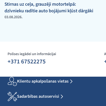
Stirnas uz ceļa, grauzēji motortelpā:
dzīvnieku radītie auto bojājumi kļūst dārgāki
03.08.2026.
Polises iegādei un informācijai
A
+371 67522275
Klientu apkalpošanas vietas
Sadarbības autoservisi