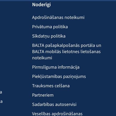
Noderīgi
Apdrošināšanas noteikumi
Privātuma politika
Sīkdatņu politika
BALTA pašapkalpošanās portāla un
BALTA mobilās lietotnes lietošanas
noteikumi
Pirmslīguma informācija
Piekļūstamības paziņojums
Trauksmes celšana
ba
Partneriem
ma
Sadarbības autoservisi
Veselības apdrošināšanas