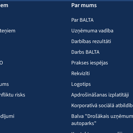
iem
Par mums
Par BALTA
iteņiem
Uzņēmuma vadība
Darbības rezultāti
Darbs BALTA
KO
Prakses iespējas
Rekvizīti
šums
Logotips
nfliktu risks
Apdrošināšanas izplatītāji
Korporatīvā sociālā atbildī
dījumi
Balva "Drošākais uzņēmu
autoparks"