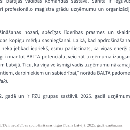
usi Baltijas vadības komandas sastāvā. Sanita ir ieguvus
ā arī profesionālo maģistra grādu uzņēmumu un organizāci
ošināšanas nozari, spēcīgas līderības prasmes un skaidr
ndas kopīgu mērķu sasniegšanai. Laikā, kad apdrošināšana
 nekā jebkad iepriekš, esmu pārliecināts, ka viņas enerģij
rtīgi izmantot BALTA potenciālu, veicināt uzņēmuma izaugs
erim Latvijā. Ticu, ka viņa veiksmīgi vadīs uzņēmumu nākama
lientiem, darbiniekiem un sabiedrībai,” norāda BALTA padom
iak
).
92. gadā un ir PZU grupas sastāvā. 2025. gadā uzņēmum
LTA ir nedzīvības apdrošināšanas tirgus līderis Latvijā. 2025. gadā uzņēmuma