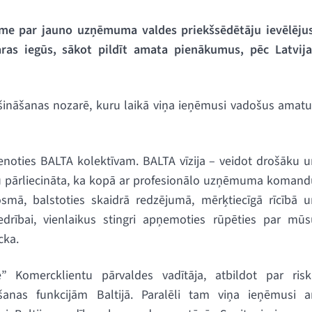
me par jauno uzņēmuma valdes priekšsēdētāju ievēlējus
aras iegūs, sākot pildīt amata pienākumus, pēc Latvija
ošināšanas nozarē, kuru laikā viņa ieņēmusi vadošus amat
enoties BALTA kolektīvam. BALTA vīzija – veidot drošāku 
mu pārliecināta, ka kopā ar profesionālo uzņēmuma komand
smā, balstoties skaidrā redzējumā, mērķtiecīgā rīcībā u
edrībai, vienlaikus stingri apņemoties rūpēties par mūs
cka.
” Komercklientu pārvaldes vadītāja, atbildot par risk
anas funkcijām Baltijā. Paralēli tam viņa ieņēmusi ar