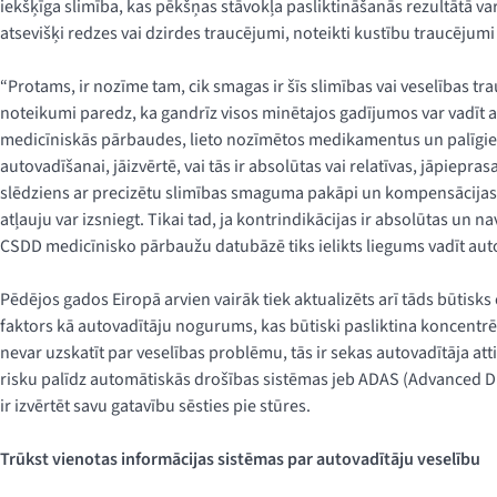
iekšķīga slimība, kas pēkšņas stāvokļa pasliktināšanās rezultātā v
atsevišķi redzes vai dzirdes traucējumi, noteikti kustību traucējumi 
“Protams, ir nozīme tam, cik smagas ir šīs slimības vai veselības t
noteikumi paredz, ka gandrīz visos minētajos gadījumos var vadīt a
medicīniskās pārbaudes, lieto nozīmētos medikamentus un palīgierī
autovadīšanai, jāizvērtē, vai tās ir absolūtas vai relatīvas, jāpiepras
slēdziens ar precizētu slimības smaguma pakāpi un kompensācijas
atļauju var izsniegt. Tikai tad, ja kontrindikācijas ir absolūtas un
CSDD medicīnisko pārbaužu datubāzē tiks ielikts liegums vadīt au
Pēdējos gados Eiropā arvien vairāk tiek aktualizēts arī tāds būtisk
faktors kā autovadītāju nogurums, kas būtiski pasliktina koncentrē
nevar uzskatīt par veselības problēmu, tās ir sekas autovadītāja at
risku palīdz automātiskās drošības sistēmas jeb ADAS (Advanced Dr
ir izvērtēt savu gatavību sēsties pie stūres.
Trūkst vienotas informācijas sistēmas par autovadītāju veselību