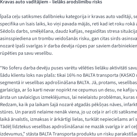
Kravas auto vadītājiem – lielāks arodslimību risks
Īpaša ceļu satiksmes dalībnieku kategorija ir kravas auto vadītāji, se
specifika un īsais laiks, ko viņi pavada mājās, reti kad iet roku ro
Sēdošs darbs, smēķēšana, daudz kafijas, negaidītas stresa situācijas
asinsspiediena un trombu veidošanās risku, gan citas sirds-asinsv
nozarē īpaši svarīgas ir darba devēja rūpes par saviem darbiniekie
rūpēties pa savu veselību.
“No šoferu darba devēju puses varētu vēlēties lielāku aktivitāti sa
šādu klientu loks nav plašs: tikai 16% no BALTA transporta (KAS
segmentā ir veselības apdrošināšana BALTA. Jā, protams, veselības
garlaicīga, ar šo karti nevar nopirkt ne cepumus un desu, ne kafiju vai
ārsta un savlaicīgus izmeklējumus, lai neielaistu problēmas, kuras 
Redzam, ka ik pa laikam šajā nozarē atgadās pēkšņas nāves, infarkta
stūres. Un parasti nelaime nenāk viena, jo uz ceļa ir arī citi satik
laikā ārvalstīs, izmaksas ir ārkārtīgi lielas, turklāt nepieciešams arī
Tādēļ līdztekus veselības apdrošināšanai ne mazāk svarīga ir arī 
izdevumus,” stāsta BALTA Transporta produktu un risku parakstīšan