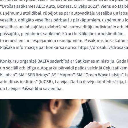
“Drošas satiksmes ABC: Auto, Bizness, Cilvēks 2023”. Viens no tās bl
uzņēmumu atbildībai, rūpējoties par autovadītāju veselību un labsa
veselību, obligāto veselības pārbaužu pārkāpumiem, uzņēmumu lo
veselības un labsajūtas uzlabošanā, autovadītāju individuālo atbil
pašsajūtu, piedaloties satiksmē, kā arī biežākajām arodslimībām,
to iemesliem un iespējamiem risinājumiem. Pasākums būs skatāms 
Plašāka informācija par konkursa norisi: https://drosak.lv/dros
Konkursu organizē BALTA sadarbībā ar Satiksmes ministriju. Gada ba
un sociāli atbildīgu autoparku pārvaldi palīdz veicināt Ceļu satiksm
K Latvia”, SIA “SEB līzings”, AS “Mapon”, SIA “Green Wave Latvija”, 
atbildības institūts” (InCSR), Latvijas Darba devēju konfederācija, 
un Latvijas Pašvaldību savienība.