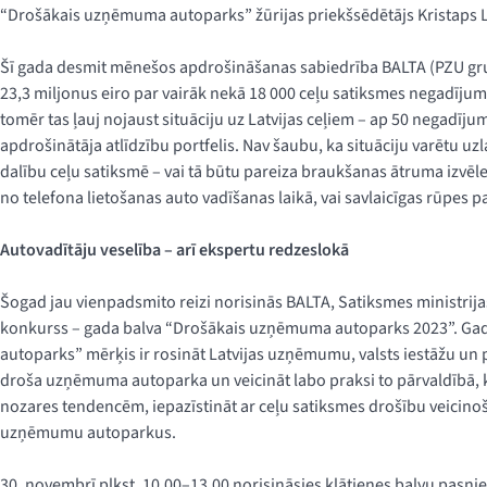
“Drošākais uzņēmuma autoparks” žūrijas priekšsēdētājs Kristaps L
Šī gada desmit mēnešos apdrošināšanas sabiedrība BALTA (PZU gru
23,3 miljonus eiro par vairāk nekā 18 000 ceļu satiksmes negadījumu.
tomēr tas ļauj nojaust situāciju uz Latvijas ceļiem – ap 50 negadījum
apdrošinātāja atlīdzību portfelis. Nav šaubu, ka situāciju varētu uzl
dalību ceļu satiksmē – vai tā būtu pareiza braukšanas ātruma izvēle
no telefona lietošanas auto vadīšanas laikā, vai savlaicīgas rūpes p
Autovadītāju veselība – arī ekspertu redzeslokā
Šogad jau vienpadsmito reizi norisinās BALTA, Satiksmes ministrija
konkurss – gada balva “Drošākais uzņēmuma autoparks 2023”. G
autoparks” mērķis ir rosināt Latvijas uzņēmumu, valsts iestāžu un 
droša uzņēmuma autoparka un veicināt labo praksi to pārvaldībā, k
nozares tendencēm, iepazīstināt ar ceļu satiksmes drošību veicino
uzņēmumu autoparkus.
30. novembrī plkst. 10.00–13.00 norisināsies klātienes balvu pasn