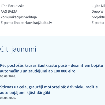
Līna Barkovska
Ligita M
AAS BALTA
Deep Wh
komunikācijas vadītāja
projektu
E-pasts:
lina.barkovska@balta.lv
E-pasts:
Citi jaunumi
Pēc postošās krusas Saulkrastu pusē – desmitiem bojātu
automašīnu un zaudējumi ap 100 000 eiro
05.08.2026.
Stirnas uz ceļa, grauzēji motortelpā: dzīvnieku radītie
auto bojājumi kļūst dārgāki
03.08.2026.