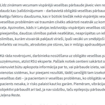
Līdz zināmam vecumam vispārējā veselības pārbaude jāveic vien reizi
daudz kas (salīdzinājumam – darbavietā obligātā veselības pārbaude
kaitīgu faktoru daudzuma, kas ir būtiski biežāk nekā vispārējās v
veselības problēmām vai traumām cilvēks atkārtoti neatnāk uz komi
ceļa. Apzinoties, kāds ir Latvijas iedzīvotāju vispārējais veselības 
pieejamība, daudzas slimības paliek neatklātas, neaprūpētas un iela
slimības, kurām visvairāk pakļauti vīrieši, īpaši vecāki un smēķējoši
infarkts vai insults, atrodoties pie stūres, tas ir milzīgs apdraudēj
Kā rāda novērojumi, darbinieka nosūtīšana uz obligāto veselības pā
uzņēmumos, atzīst RSU eksperte. Pašlaik notiek centieni sakārtot o
vienuviet būtu apkopota informācija par to, vai pārbaude izieta, v
vienotas sistēmas, kur pieejami rezultāti, tādēļ sarežģīti tam izsekot
veselības dati – ja pacientam ir veselības problēmas, ko obligātās 
pacients nesaka, ir risks palaist kaut ko garām. Piemēram, vibrācij
objektīvi pārbaudīt arī tad, ja nav sūdzību, taču epilepsiju pārbaude
Jeļena Reste.