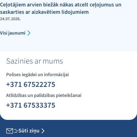
Ceļotājiem arvien biežāk nākas atcelt ceļojumus un
saskarties ar aizkavētiem lidojumiem
24.07.2026.
Visi jaunumi
Sazinies ar mums
Polises iegādei un informācijai
+371 67522275
Atlīdzības un palīdzības pieteikšanai
+371 67533375
Sūti ziņu