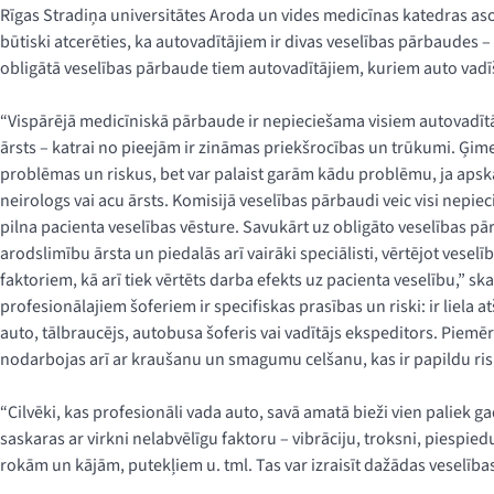
Rīgas Stradiņa universitātes Aroda un vides medicīnas katedras as
būtiski atcerēties, ka autovadītājiem ir divas veselības pārbaudes 
obligātā veselības pārbaude tiem autovadītājiem, kuriem auto vadī
“Vispārējā medicīniskā pārbaude ir nepieciešama visiem autovadītā
ārsts – katrai no pieejām ir zināmas priekšrocības un trūkumi. Ģime
problēmas un riskus, bet var palaist garām kādu problēmu, ja apskat
neirologs vai acu ārsts. Komisijā veselības pārbaudi veic visi nepie
pilna pacienta veselības vēsture. Savukārt uz obligāto veselības pā
arodslimību ārsta un piedalās arī vairāki speciālisti, vērtējot veselīb
faktoriem, kā arī tiek vērtēts darba efekts uz pacienta veselību,” sk
profesionālajiem šoferiem ir specifiskas prasības un riski: ir liela atšķ
auto, tālbraucējs, autobusa šoferis vai vadītājs ekspeditors. Piemēr
nodarbojas arī ar kraušanu un smagumu celšanu, kas ir papildu ris
“Cilvēki, kas profesionāli vada auto, savā amatā bieži vien paliek gad
saskaras ar virkni nelabvēlīgu faktoru – vibrāciju, troksni, piespie
rokām un kājām, putekļiem u. tml. Tas var izraisīt dažādas veselība