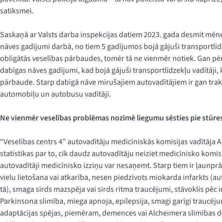
satiksmei.
Saskaņā ar Valsts darba inspekcijas datiem 2023. gada desmit mēneš
nāves gadījumi darbā, no tiem 5 gadījumos bojā gājuši transportlīdz
obligātās veselības pārbaudes, tomēr tā ne vienmēr notiek. Gan pērn
dabīgas nāves gadījumi, kad bojā gājuši transportlīdzekļu vadītāji, 
pārbaude. Starp dabīgā nāve mirušajiem autovadītājiem ir gan trak
automobiļu un autobusu vadītāji.
Ne vienmēr veselības problēmas nozīmē liegumu sēsties pie stūre
“Veselības centrs 4” autovadītāju medicīniskās komisijas vadītāja A
statistikas par to, cik daudz autovadītāju neiziet medicīnisko komisi
autovadītāji medicīnisko izziņu var nesaņemt. Starp tiem ir ļaunpr
vielu lietošana vai atkarība, nesen piedzīvots miokarda infarkts (a
tā), smaga sirds mazspēja vai sirds ritma traucējumi, stāvoklis pēc
Parkinsona slimība, miega apnoja, epilepsija, smagi garīgi traucēj
adaptācijas spējas, piemēram, demences vai Alcheimera slimības dē