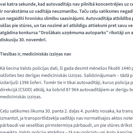
vai katra sekunde, kad autovadītājs nav pilnībā koncentrējies uz ce
ir norakstāma uz vadītāja neuzmanību. Taču ceļu satiksmes negadīj
un negaidīti hronisku slimību saasinājumi. Autovadītāja atbildība 
sēžas pie stūres, un tas nozīmē arī atbildīgu attieksmi pret savu v
atgādina konkursa “Drošākais uzņēmuma autoparks” rīkotāji un ai
diskusiju 30. novembrī.
Tiesības ir, medicīniskās izziņas nav
Kā liecina Valsts policijas dati, šī gada desmit mēnešos fiksēti 144
sēžoties bez derīgas medicīniskās izziņas. Salīdzinājumam – tādā
izdarījuši 1398 šoferi. Tomēr tie ir tikai autovadītāji, kurus policij
direkcijā (CSDD) atklāj, ka šobrīd 87 964 autovadītājiem ar derīgu 
medicīniskās izziņas.
Ceļu satiksmes likuma 30. panta 2. daļas 4. punkts nosaka, ka trans
izmantot, ja transportlīdzekļa vadītājs nav normatīvajos aktos notei
pārbaudi vai veselības pirmstermiņa pārbaudi, un pie stūres drīkst
paveikta. Valsts policija atgādina – tā nav policistu vai ārstu kaprī