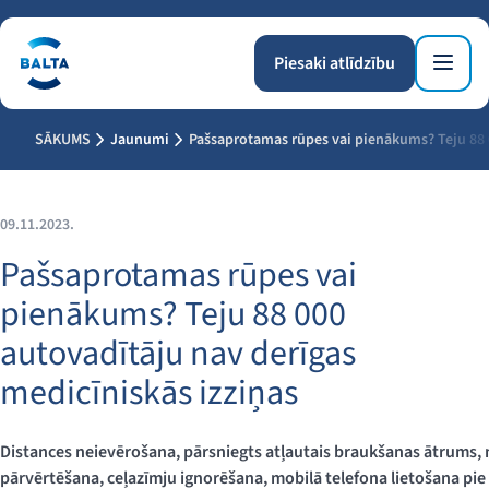
Piesaki atlīdzību
SĀKUMS
Jaunumi
Pašsaprotamas rūpes vai pienākums? Teju 88 0
09.11.2023.
Pašsaprotamas rūpes vai
pienākums? Teju 88 000
autovadītāju nav derīgas
medicīniskās izziņas
Distances neievērošana, pārsniegts atļautais braukšanas ātrums,
pārvērtēšana, ceļazīmju ignorēšana, mobilā telefona lietošana pie