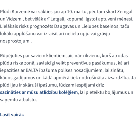
Plūdi Kurzemē var sākties jau ap 10. martu, pēc tam skart Zemgali
un Vidzemi, bet vēlāk arī Latgali, kopumā ilgstot aptuveni mēnesi.
Lielākais risks prognozēts Daugavas un Lielupes baseinos, taču
lokālu applūšanu var izraisīt arī nelielu upju vai grāvju
nosprostojumi.
Rūpējoties par saviem klientiem, aicinām ikvienu, kurš atrodas
plūdu riska zonā, savlaicīgi veikt preventīvus pasākumus, kā arī
iepazīties ar BALTA īpašuma polises nosacījumiem, lai zinātu,
kādos gadījumos un kādā apmērā tiek nodrošināta aizsardzība. Ja
plūdi jau ir skāruši īpašumu, lūdzam iespējami drīz
sazināties ar mūsu atlīdzību kolēģiem
, lai pieteiktu bojājumus un
saņemtu atbalstu.
Lasīt vairāk