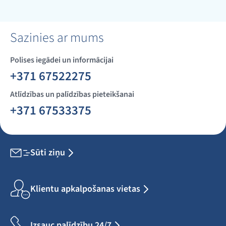
Sazinies ar mums
Polises iegādei un informācijai
+371 67522275
Atlīdzības un palīdzības pieteikšanai
+371 67533375
Sūti ziņu
Klientu apkalpošanas vietas
Izsauc palīdzību 24/7