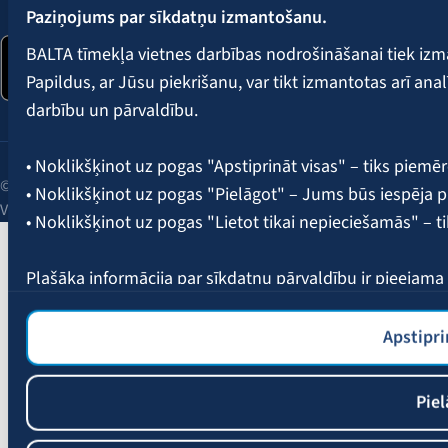
Paziņojums par sīkdatņu izmantošanu.
BALTA tīmekļa vietnes darbības nodrošināšanai tiek iz
Papildus, ar Jūsu piekrišanu, var tikt izmantotas arī ana
darbību un pārvaldību.
• Noklikšķinot uz pogas "Apstiprināt visas" – tiks piemēr
© 2026 AAS BALTA | Skanstes iela 25, Rīga, LV-1013, Latvija.
• Noklikšķinot uz pogas "Pielāgot" – Jums būs iespēja pi
Vienotais reģ. Nr. 40003049409.
• Noklikšķinot uz pogas "Lietot tikai nepieciešamās" – t
Plašāka informācija par sīkdatņu pārvaldību ir pieejam
Apstipri
Piel