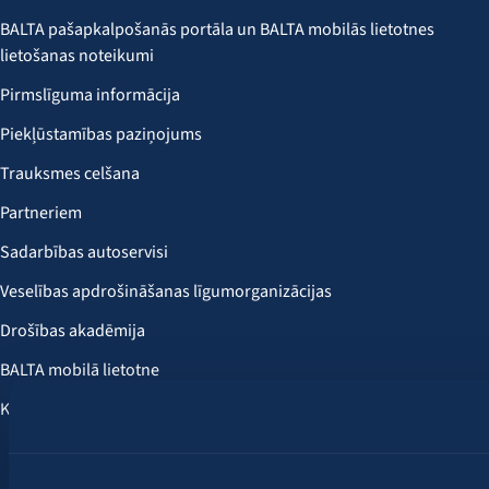
BALTA pašapkalpošanās portāla un BALTA mobilās lietotnes
lietošanas noteikumi
Pirmslīguma informācija
Piekļūstamības paziņojums
Trauksmes celšana
Partneriem
Sadarbības autoservisi
Veselības apdrošināšanas līgumorganizācijas
Drošības akadēmija
BALTA mobilā lietotne
Klientu labumi
Seko mums: