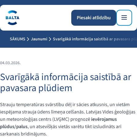
Piesaki atlīdzību
SĀKUMS
Jaunumi
Svarīgākā informācija saistībā ar pavasara p
04.03.2026.
Svarīgākā informācija saistībā ar
pavasara plūdiem
Strauju temperatūras svārstību dēļ ir sācies atkusnis, un vietām
iespējama strauja ūdens līmeņa celšanās. Latvijas Vides ģeoloģijas
un meteoroloģijas centrs (LVĢMC) prognozē
ievērojamus
plūdus/palus
, un atsevišķās vietās varētu tikt izsludināts arī
sarkanais brīdinājums.