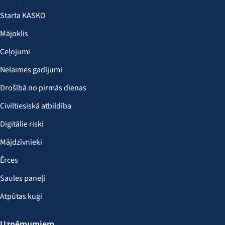
Starta KASKO
Mājoklis
Ceļojumi
Nelaimes gadījumi
Drošībā no pirmās dienas
Civiltiesiskā atbildība
Digitālie riski
Mājdzīvnieki
Ērces
Saules paneļi
Atpūtas kuģi
Uzņēmumiem