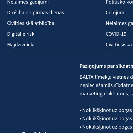
Nelaimes gadījumi
Politisko ko
Drošībā no pirmās dienas
Ceļojumi
Civiltiesiskā atbildība
Nelaimes ga
Digitālie riski
COVID-19
Mājdzīvnieki
Civiltiesiskā
Ērces
Ērces
Paziņojums par sīkdat
Saules paneļi
Būvniecība
Atpūtas kuģi
Lauksaimni
BALTA tīmekļa vietnes d
nepieciešamās sīkdatnes.
Kravas
mārketinga sīkdatnes, l
Garantijas,
• Noklikšķinot uz pogas 
• Noklikšķinot uz pogas 
Seko mums:
• Noklikšķinot uz pogas