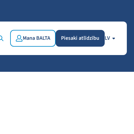
Mana BALTA
Piesaki atlīdzību
LV