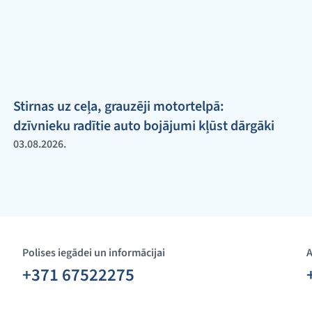
Stirnas uz ceļa, grauzēji motortelpā:
dzīvnieku radītie auto bojājumi kļūst dārgāki
03.08.2026.
Polises iegādei un informācijai
A
+371 67522275