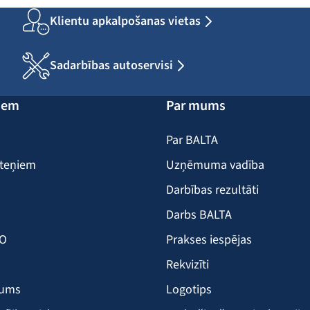
Klientu apkalpošanas vietas
Sadarbības autoservisi
iem
Par mums
Par BALTA
iteņiem
Uzņēmuma vadība
Darbības rezultāti
Darbs BALTA
KO
Prakses iespējas
Rekvizīti
šums
Logotips