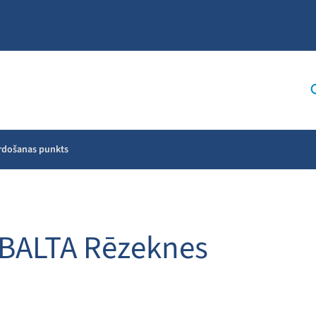
ārdošanas punkts
 BALTA Rēzeknes