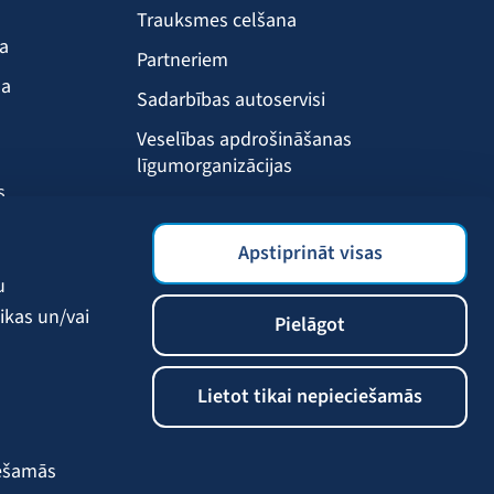
Trauksmes celšana
ba
Partneriem
ma
Sadarbības autoservisi
Veselības apdrošināšanas
līgumorganizācijas
s
Drošības akadēmija
s
BALTA mobilā lietotne
Apstiprināt visas
Klientu labumi
u
ikas un/vai
Pielāgot
Lietot tikai nepieciešamās
iešamās