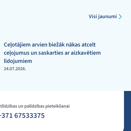
Visi jaunumi
Ceļotājiem arvien biežāk nākas atcelt
ceļojumus un saskarties ar aizkavētiem
lidojumiem
24.07.2026.
tlīdzības un palīdzības pieteikšanai
+371 67533375