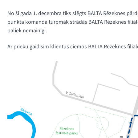
No šī gada 1. decembra tiks slēgts BALTA Rēzeknes pārd
punkta komanda turpmāk strādās BALTA Rēzeknes filiālē B
paliek nemainīgi.
Ar prieku gaidīsim klientus ciemos BALTA Rēzeknes filiāl