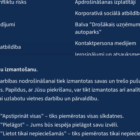
nfliktu risks
Apdrošināšanas izplatītāji
Korporatīvā sociālā atbildī
dījumi
Balva "Drošākais uzņēmu
autoparks"
Kontaktpersona medijiem
 atbildība
Ierosinājumi un atsauksme
Klientu apkalpošanas vieta
ņu izmantošanu.
ecība
arbības nodrošināšanai tiek izmantotas savas un trešo puš
 Papildus, ar Jūsu piekrišanu, var tikt izmantotas arī analīt
ai uzlabotu vietnes darbību un pārvaldību.
 galvojumi un nodrošinājumi
"Apstiprināt visas" – tiks piemērotas visas sīkdatnes.
"Pielāgot" – Jums būs iespēja pielāgot savu izvēli.
 "Lietot tikai nepieciešamās" – tiks piemērotas tikai nepiec