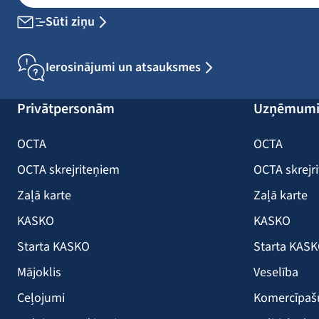
Sūti ziņu
Ierosinājumi un atsauksmes
Privātpersonām
Uzņēmum
OCTA
OCTA
OCTA skrejriteņiem
OCTA skrejr
Zaļā karte
Zaļā karte
KASKO
KASKO
Starta KASKO
Starta KAS
Mājoklis
Veselība
Ceļojumi
Komercīpa