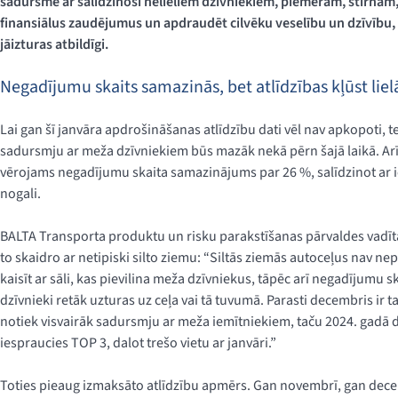
sadursme ar salīdzinoši nelieliem dzīvniekiem, piemēram, stirnām,
finansiālus zaudējumus un apdraudēt cilvēku veselību un dzīvību, 
jāizturas atbildīgi.
Negadījumu skaits samazinās, bet atlīdzības kļūst liel
Lai gan šī janvāra apdrošināšanas atlīdzību dati vēl nav apkopoti, 
sadursmju ar meža dzīvniekiem būs mazāk nekā pērn šajā laikā. Arī
vērojams negadījumu skaita samazinājums par 26 %, salīdzinot ar 
nogali.
BALTA Transporta produktu un risku parakstīšanas pārvaldes vadītā
to skaidro ar netipiski silto ziemu: “Siltās ziemās autoceļus nav nep
kaisīt ar sāli, kas pievilina meža dzīvniekus, tāpēc arī negadījumu sk
dzīvnieki retāk uzturas uz ceļa vai tā tuvumā. Parasti decembris ir 
notiek visvairāk sadursmju ar meža iemītniekiem, taču 2024. gadā
iespraucies TOP 3, dalot trešo vietu ar janvāri.”
Toties pieaug izmaksāto atlīdzību apmērs. Gan novembrī, gan dece