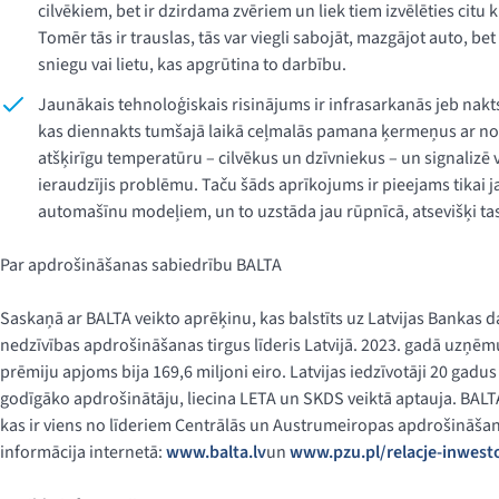
cilvēkiem, bet ir dzirdama zvēriem un liek tiem izvēlēties citu 
Tomēr tās ir trauslas, tās var viegli sabojāt, mazgājot auto, bet
sniegu vai lietu, kas apgrūtina to darbību.
Jaunākais tehnoloģiskais risinājums ir infrasarkanās jeb nak
kas diennakts tumšajā laikā ceļmalās pamana ķermeņus ar no 
atšķirīgu temperatūru – cilvēkus un dzīvniekus – un signalizē 
ieraudzījis problēmu. Taču šāds aprīkojums ir pieejams tikai 
automašīnu modeļiem, un to uzstāda jau rūpnīcā, atsevišķi t
Par apdrošināšanas sabiedrību BALTA
Saskaņā ar BALTA veikto aprēķinu, kas balstīts uz Latvijas Bankas d
nedzīvības apdrošināšanas tirgus līderis Latvijā. 2023. gadā uzņē
prēmiju apjoms bija 169,6 miljoni eiro. Latvijas iedzīvotāji 20 gadu
godīgāko apdrošinātāju, liecina LETA un SKDS veiktā aptauja. BALTA
kas ir viens no līderiem Centrālās un Austrumeiropas apdrošināšan
informācija internetā:
www.balta.lv
un
www.pzu.pl/relacje-inwest