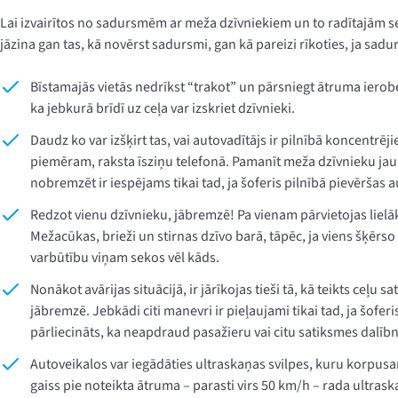
Lai izvairītos no sadursmēm ar meža dzīvniekiem un to radītajām s
jāzina gan tas, kā novērst sadursmi, gan kā pareizi rīkoties, ja sa
Bīstamajās vietās nedrīkst “trakot” un pārsniegt ātruma iero
ka jebkurā brīdī uz ceļa var izskriet dzīvnieki.
Daudz ko var izšķirt tas, vai autovadītājs ir pilnībā koncentrējie
piemēram, raksta īsziņu telefonā. Pamanīt meža dzīvnieku jau 
nobremzēt ir iespējams tikai tad, ja šoferis pilnībā pievēršas 
Redzot vienu dzīvnieku, jābremzē! Pa vienam pārvietojas lielāko
Mežacūkas, brieži un stirnas dzīvo barā, tāpēc, ja viens šķērso 
varbūtību viņam sekos vēl kāds.
Nonākot avārijas situācijā, ir jārīkojas tieši tā, kā teikts ceļu
jābremzē. Jebkādi citi manevri ir pieļaujami tikai tad, ja šoferi
pārliecināts, ka neapdraud pasažieru vai citu satiksmes dalīb
Autoveikalos var iegādāties ultraskaņas svilpes, kuru korpusa
gaiss pie noteikta ātruma – parasti virs 50 km/h – rada ultras