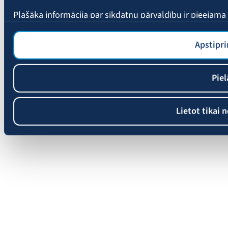
Plašāka informācija par sīkdatņu pārvaldību ir pieejam
Apstipri
Piel
Lietot tikai 