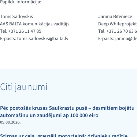
Papildu informācija:
Toms Sadovskis
Janīna Biteniece
AAS BALTA komunikācijas vadītājs
Deep Whiteprojekt
Tel. +371 26 11 47 85
Tel. +371 26 70 63 
E-pasts:
toms.sadovskis@balta.lv
E-pasts:
janina@de
Citi jaunumi
Pēc postošās krusas Saulkrastu pusē – desmitiem bojātu
automašīnu un zaudējumi ap 100 000 eiro
05.08.2026.
Stirnas uz ceļa, grauzēji motortelpā: dzīvnieku radītie