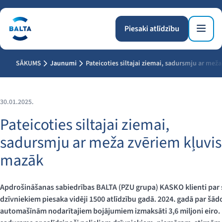
Piesaki atlīdzību
SĀKUMS
Jaunumi
Pateicoties siltajai ziemai, sadursmju ar mež
30.01.2025.
Pateicoties siltajai ziemai,
sadursmju ar meža zvēriem kļuvis
mazāk
Apdrošināšanas sabiedrības BALTA (PZU grupa) KASKO klienti pa
dzīvniekiem piesaka vidēji 1500 atlīdzību gadā. 2024. gadā par šā
automašīnām nodarītajiem bojājumiem izmaksāti 3,6 miljoni eiro.