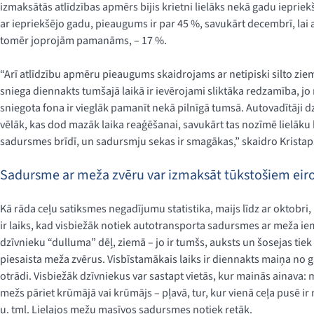
izmaksātās atlīdzības apmērs bijis krietni lielāks nekā gadu iepriek
ar iepriekšējo gadu, pieaugums ir par 45 %, savukārt decembrī, lai ar
tomēr joprojām pamanāms, – 17 %.
“Arī atlīdzību apmēru pieaugums skaidrojams ar netipiski silto ziem
sniega diennakts tumšajā laikā ir ievērojami sliktāka redzamība, j
sniegota fona ir vieglāk pamanīt nekā pilnīgā tumsā. Autovadītāji
vēlāk, kas dod mazāk laika reaģēšanai, savukārt tas nozīmē lielāk
sadursmes brīdī, un sadursmju sekas ir smagākas,” skaidro Kristaps
Sadursme ar meža zvēru var izmaksāt tūkstošiem eir
Kā rāda ceļu satiksmes negadījumu statistika, maijs līdz ar oktobr
ir laiks, kad visbiežāk notiek autotransporta sadursmes ar meža ie
dzīvnieku “dulluma” dēļ, ziemā – jo ir tumšs, auksts un šosejas tiek k
piesaista meža zvērus. Visbīstamākais laiks ir diennakts maiņa no
otrādi. Visbiežāk dzīvniekus var sastapt vietās, kur mainās ainava: 
mežs pāriet krūmājā vai krūmājs – pļavā, tur, kur vienā ceļa pusē ir 
u. tml. Lielajos mežu masīvos sadursmes notiek retāk.