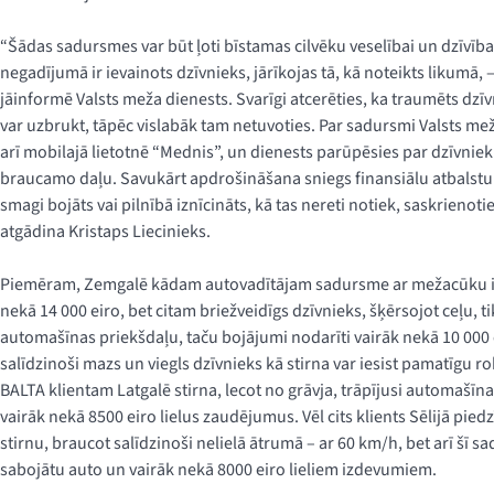
“Šādas sadursmes var būt ļoti bīstamas cilvēku veselībai un dzīvība
negadījumā ir ievainots dzīvnieks, jārīkojas tā, kā noteikts likumā, –
jāinformē Valsts meža dienests. Svarīgi atcerēties, ka traumēts dz
var uzbrukt, tāpēc vislabāk tam netuvoties. Par sadursmi Valsts me
arī mobilajā lietotnē “Mednis”, un dienests parūpēsies par dzīvniek
braucamo daļu. Savukārt apdrošināšana sniegs finansiālu atbalstu s
smagi bojāts vai pilnībā iznīcināts, kā tas nereti notiek, saskrienot
atgādina Kristaps Liecinieks.
Piemēram, Zemgalē kādam autovadītājam sadursme ar mežacūku i
nekā 14 000 eiro, bet citam briežveidīgs dzīvnieks, šķērsojot ceļu, t
automašīnas priekšdaļu, taču bojājumi nodarīti vairāk nekā 10 000 
salīdzinoši mazs un viegls dzīvnieks kā stirna var iesist pamatīgu 
BALTA klientam Latgalē stirna, lecot no grāvja, trāpījusi automašīn
vairāk nekā 8500 eiro lielus zaudējumus. Vēl cits klients Sēlijā pied
stirnu, braucot salīdzinoši nelielā ātrumā – ar 60 km/h, bet arī šī 
sabojātu auto un vairāk nekā 8000 eiro lieliem izdevumiem.