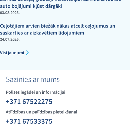
auto bojājumi kļūst dārgāki
03.08.2026.
Ceļotājiem arvien biežāk nākas atcelt ceļojumus un
saskarties ar aizkavētiem lidojumiem
24.07.2026.
Visi jaunumi
Sazinies ar mums
Polises iegādei un informācijai
+371 67522275
Atlīdzības un palīdzības pieteikšanai
+371 67533375