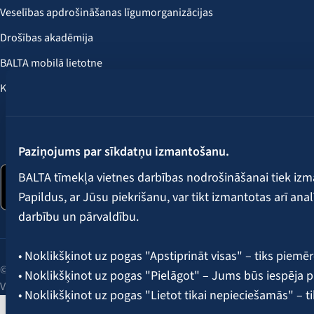
Veselības apdrošināšanas līgumorganizācijas
Drošības akadēmija
BALTA mobilā lietotne
Klientu labumi
Seko mums:
Paziņojums par sīkdatņu izmantošanu.
BALTA tīmekļa vietnes darbības nodrošināšanai tiek iz
Papildus, ar Jūsu piekrišanu, var tikt izmantotas arī ana
darbību un pārvaldību.
• Noklikšķinot uz pogas "Apstiprināt visas" – tiks piemēr
© 2026 AAS BALTA | Skanstes iela 25, Rīga, LV-1013, Latvija.
• Noklikšķinot uz pogas "Pielāgot" – Jums būs iespēja pi
Vienotais reģ. Nr. 40003049409.
• Noklikšķinot uz pogas "Lietot tikai nepieciešamās" – t