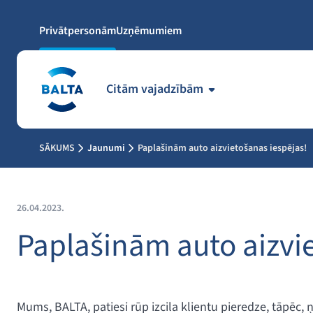
Privātpersonām
Uzņēmumiem
Citām vajadzībām
SĀKUMS
Jaunumi
Paplašinām auto aizvietošanas iespējas!
26.04.2023.
Paplašinām auto aizvie
Mums, BALTA, patiesi rūp izcila klientu pieredze, tāpēc,