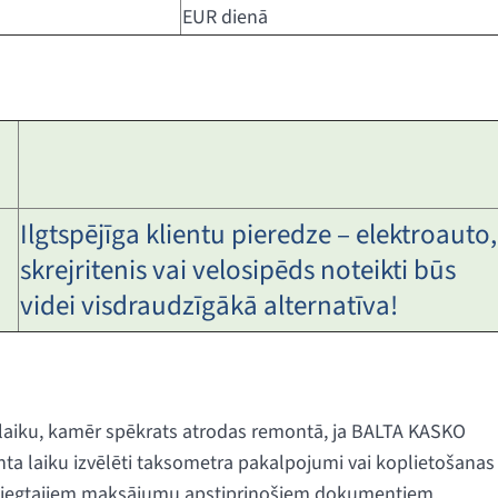
EUR dienā
Ilgtspējīga klientu pieredze – elektroauto,
skrejritenis vai velosipēds noteikti būs
videi visdraudzīgākā alternatīva!
 laiku, kamēr spēkrats atrodas remontā, ja BALTA KASKO
ta laiku izvēlēti taksometra pakalpojumi vai koplietošanas
iesniegtajiem maksājumu apstiprinošiem dokumentiem,