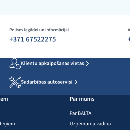
Polises iegādei un informācijai
A
+371 67522275
Klientu apkalpošanas vietas
Sadarbības autoservisi
iem
Par mums
Par BALTA
iteņiem
Uzņēmuma vadība