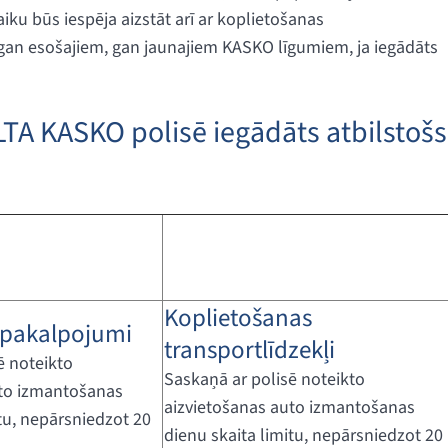
ku būs iespēja aizstāt arī ar koplietošanas
 gan esošajiem, gan jaunajiem KASKO līgumiem, ja iegādāts
LTA KASKO polisē iegādāts atbilstošs
Koplietošanas
 pakalpojumi
transportlīdzekļi
ē noteikto
Saskaņā ar polisē noteikto
uto izmantošanas
aizvietošanas auto izmantošanas
itu, nepārsniedzot 20
dienu skaita limitu, nepārsniedzot 20