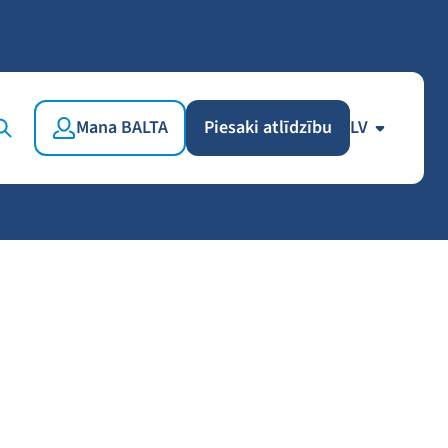
Mana BALTA
Piesaki atlīdzību
LV