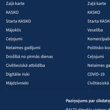
Zaļā karte
Zaļā karte
KASKO
KASKO
Starta KASKO
Starta KAS
Mājoklis
Veselība
Ceļojumi
Komercīpa
Nelaimes gadījumi
Politisko ko
Drošībā no pirmās dienas
Ceļojumi
Civiltiesiskā atbildība
Nelaimes ga
Digitālie riski
COVID-19
Mājdzīvnieki
Civiltiesiskā
Ērces
Ērces
Paziņojums par sīkdat
Saules paneļi
Būvniecība
Atpūtas kuģi
Lauksaimni
BALTA tīmekļa vietnes d