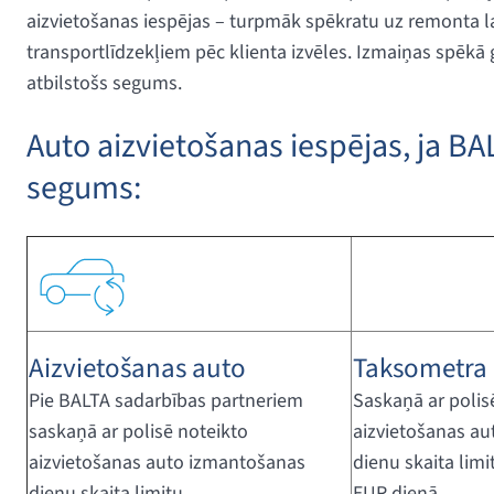
aizvietošanas iespējas – turpmāk spēkratu uz remonta lai
transportlīdzekļiem pēc klienta izvēles. Izmaiņas spēkā
atbilstošs segums.
Auto aizvietošanas iespējas, ja BA
segums:
Aizvietošanas auto
Taksometra
Pie BALTA sadarbības partneriem
Saskaņā ar polis
saskaņā ar polisē noteikto
aizvietošanas a
aizvietošanas auto izmantošanas
dienu skaita lim
dienu skaita limitu
EUR dienā