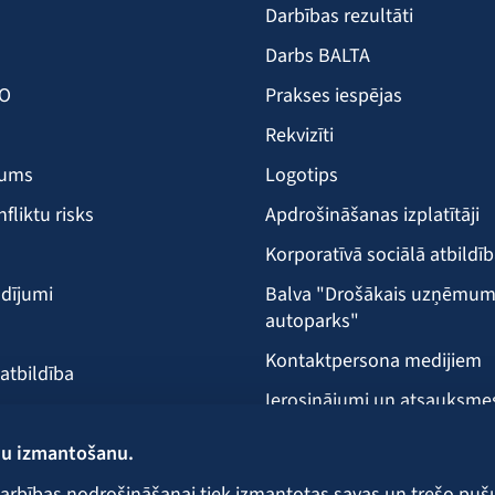
Darbības rezultāti
Darbs BALTA
KO
Prakses iespējas
Rekvizīti
šums
Logotips
nfliktu risks
Apdrošināšanas izplatītāji
Korporatīvā sociālā atbildī
dījumi
Balva "Drošākais uzņēmu
autoparks"
Kontaktpersona medijiem
 atbildība
Ierosinājumi un atsauksme
Klientu apkalpošanas vieta
ņu izmantošanu.
ecība
arbības nodrošināšanai tiek izmantotas savas un trešo puš