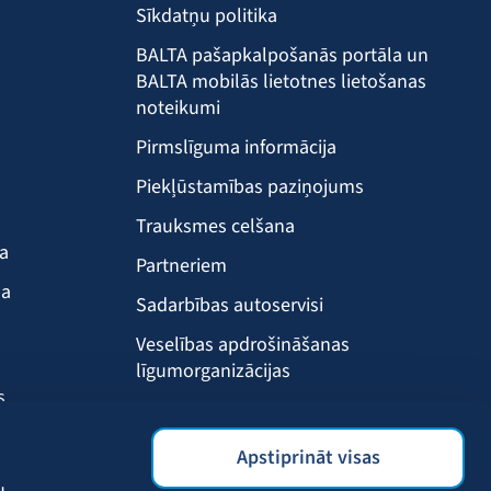
Sīkdatņu politika
BALTA pašapkalpošanās portāla un
BALTA mobilās lietotnes lietošanas
noteikumi
Pirmslīguma informācija
Piekļūstamības paziņojums
Trauksmes celšana
ba
Partneriem
ma
Sadarbības autoservisi
Veselības apdrošināšanas
līgumorganizācijas
s
Drošības akadēmija
s
BALTA mobilā lietotne
Apstiprināt visas
Klientu labumi
u