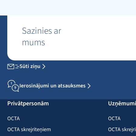
Sazinies ar
mums
Sūti ziņu
Ierosinājumi un atsauksmes
Privātpersonām
Uzņēmum
OCTA
OCTA
OCTA skrejriteņiem
OCTA skrejr