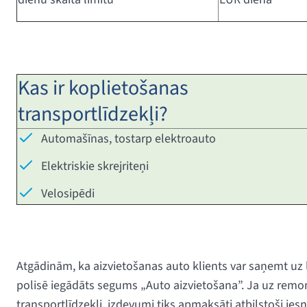
Kas ir koplietošanas
transportlīdzekļi?
Automašīnas, tostarp elektroauto
Elektriskie skrejriteņi
Velosipēdi
Atgādinām, ka aizvietošanas auto klients var saņemt uz
polisē iegādāts segums „Auto aizvietošana”. Ja uz remon
transportlīdzekļi, izdevumi tiks apmaksāti atbilstoši 