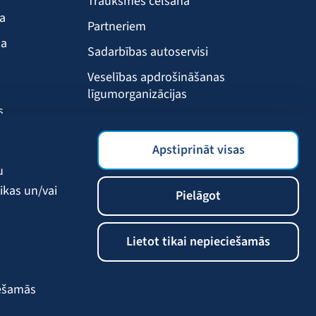
Trauksmes celšana
ba
Partneriem
ma
Sadarbības autoservisi
Veselības apdrošināšanas
līgumorganizācijas
s
Drošības akadēmija
s
BALTA mobilā lietotne
Apstiprināt visas
Klientu labumi
u
ikas un/vai
Pielāgot
Lietot tikai nepieciešamās
iešamās