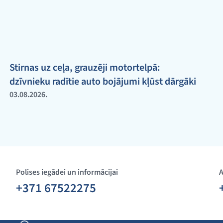
Stirnas uz ceļa, grauzēji motortelpā:
dzīvnieku radītie auto bojājumi kļūst dārgāki
03.08.2026.
Polises iegādei un informācijai
A
+371 67522275