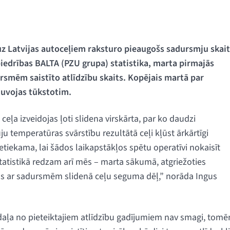
 Latvijas autoceļiem raksturo pieaugošs sadursmju skait
biedrības BALTA (PZU grupa) statistika, marta pirmajās
rsmēm saistīto atlīdzību skaits. Kopējais martā par
tuvojas tūkstotim.
ceļa izveidojas ļoti slidena virskārta, par ko daudzi
ju temperatūras svārstību rezultātā ceļi kļūst ārkārtīgi
ietiekama, lai šādos laikapstākļos spētu operatīvi nokaisīt
tatistikā redzam arī mēs – marta sākumā, atgriežoties
tītas ar sadursmēm slidenā ceļu seguma dēļ,” norāda Ingus
 daļa no pieteiktajiem atlīdzību gadījumiem nav smagi, tomē