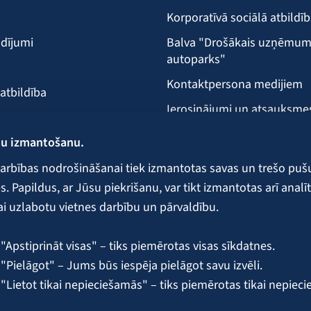
Korporatīvā sociālā atbildī
dījumi
Balva "Drošākais uzņēmu
autoparks"
Kontaktpersona medijiem
 atbildība
Ierosinājumi un atsauksme
Klientu apkalpošanas vieta
ņu izmantošanu.
ecība
arbības nodrošināšanai tiek izmantotas savas un trešo puš
 Papildus, ar Jūsu piekrišanu, var tikt izmantotas arī analīt
ai uzlabotu vietnes darbību un pārvaldību.
 galvojumi un nodrošinājumi
"Apstiprināt visas" – tiks piemērotas visas sīkdatnes.
"Pielāgot" – Jums būs iespēja pielāgot savu izvēli.
 "Lietot tikai nepieciešamās" – tiks piemērotas tikai nepiec