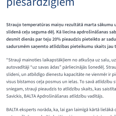
piesardzīgiem
Straujo temperatūras maiņu rezultātā marta sākumu uz
slidenā ceļu seguma dēļ. Kā liecina apdrošināšanas sa
desmit dienās par teju 20% pieaudzis pieteikto ar sadu
sadursmēm saņemto atlīdzības pieteikumu skaits jau 
“Strauji mainoties laikapstākļiem no atkušņa uz salu, uz 
autovadītāji “uz savas ādas” pārliecinājās šonedēļ. Strau
slideni, un atbildīgo dienestu kapacitāte ne vienmēr ir p
visus bīstamos ceļa posmus un ielas. To savā atlīdzību s
sniegam, strauji pieaudzis to atlīdzību skaits, kas sais
Savickis, BALTA Apdrošināšanas atlīdzību vadītājs.
BALTA eksperts norāda, ka, lai gan laimīgā kārtā lielākā