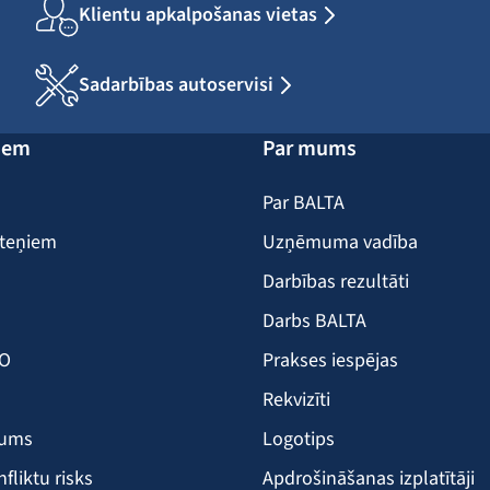
Klientu apkalpošanas vietas
Sadarbības autoservisi
iem
Par mums
Par BALTA
iteņiem
Uzņēmuma vadība
Darbības rezultāti
Darbs BALTA
KO
Prakses iespējas
Rekvizīti
šums
Logotips
nfliktu risks
Apdrošināšanas izplatītāji