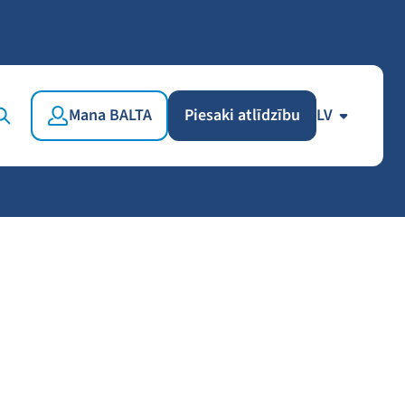
Mana BALTA
Piesaki atlīdzību
LV