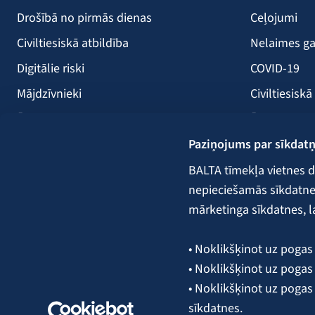
Drošībā no pirmās dienas
Ceļojumi
Civiltiesiskā atbildība
Nelaimes ga
Digitālie riski
COVID-19
Mājdzīvnieki
Civiltiesiskā
Ērces
Ērces
Paziņojums par sīkdat
Saules paneļi
Būvniecība
Atpūtas kuģi
Lauksaimni
BALTA tīmekļa vietnes d
nepieciešamās sīkdatnes.
Kravas
mārketinga sīkdatnes, l
Garantijas,
• Noklikšķinot uz pogas 
• Noklikšķinot uz pogas 
Seko mums:
• Noklikšķinot uz pogas
sīkdatnes.