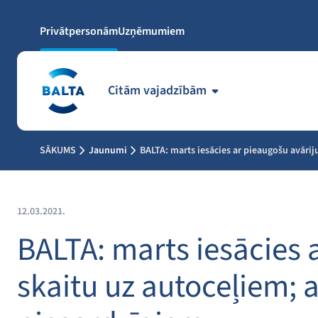
Privātpersonām
Uzņēmumiem
Citām vajadzībām
SĀKUMS
Jaunumi
BALTA: marts iesācies ar pieaugošu avārij
12.03.2021.
BALTA: marts iesācies 
skaitu uz autoceļiem; 