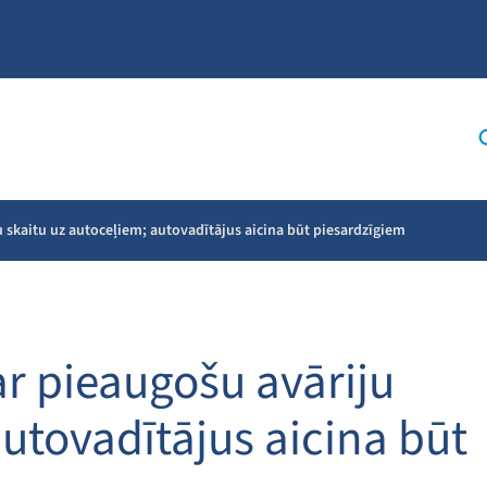
u skaitu uz autoceļiem; autovadītājus aicina būt piesardzīgiem
ar pieaugošu avāriju
autovadītājus aicina būt