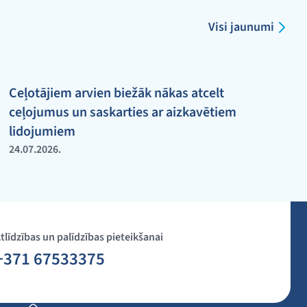
Visi jaunumi
Ceļotājiem arvien biežāk nākas atcelt
ceļojumus un saskarties ar aizkavētiem
lidojumiem
24.07.2026.
tlīdzības un palīdzības pieteikšanai
+371 67533375