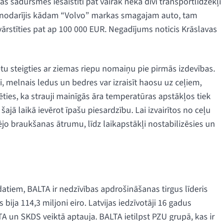
 sadursmēs iesaistīti pat vairāk nekā divi transportlīdzekļi
s nodarījis kādam “Volvo” markas smagajam auto, tam
vārstīties pat ap 100 000 EUR. Negadījums noticis Krāslavas
tu steigties ar ziemas riepu nomaiņu pie pirmās izdevības.
i, melnais ledus un bedres var izraisīt haosu uz ceļiem,
ēties, ka strauji mainīgās āra temperatūras apstākļos tiek
ajā laikā ievērot īpašu piesardzību. Lai izvairītos no ceļu
o braukšanas ātrumu, līdz laikapstākļi nostabilizēsies un
atiem, BALTA ir nedzīvības apdrošināšanas tirgus līderis
ija 114,3 miljoni eiro. Latvijas iedzīvotāji 16 gadus
A un SKDS veiktā aptauja. BALTA ietilpst PZU grupā, kas ir