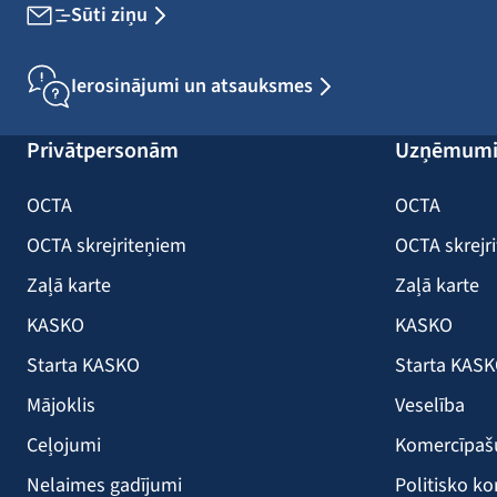
Sūti ziņu
Ierosinājumi un atsauksmes
Privātpersonām
Uzņēmum
OCTA
OCTA
OCTA skrejriteņiem
OCTA skrejr
Zaļā karte
Zaļā karte
KASKO
KASKO
Starta KASKO
Starta KAS
Mājoklis
Veselība
Ceļojumi
Komercīpa
Nelaimes gadījumi
Politisko ko