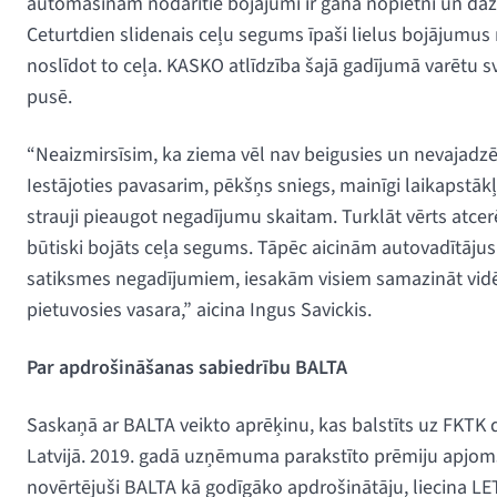
automašīnām nodarītie bojājumi ir gana nopietni un dažās
Ceturtdien slidenais ceļu segums īpaši lielus bojājumu
noslīdot to ceļa. KASKO atlīdzība šajā gadījumā varētu s
pusē.
“Neaizmirsīsim, ka ziema vēl nav beigusies un nevajadzē
Iestājoties pavasarim, pēkšņs sniegs, mainīgi laikapstākļ
strauji pieaugot negadījumu skaitam. Turklāt vērts atcer
būtiski bojāts ceļa segums. Tāpēc aicinām autovadītājus š
satiksmes negadījumiem, iesakām visiem samazināt vidēj
pietuvosies vasara,” aicina Ingus Savickis.
Par apdrošināšanas sabiedrību BALTA
Saskaņā ar BALTA veikto aprēķinu, kas balstīts uz FKTK d
Latvijā. 2019. gadā uzņēmuma parakstīto prēmiju apjoms b
novērtējuši BALTA kā godīgāko apdrošinātāju, liecina LET