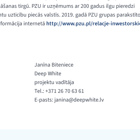
āšanas tirgū. PZU ir uzņēmums ar 200 gadus ilgu pieredzi
tu uzticību piecās valstīs. 2019. gadā PZU grupas parakstīt
nformācija internetā
http://www.pzu.pl/relacje-inwestorski
Janīna Biteniece
Deep White
projektu vadītāja
Tel.: +371 26 70 63 61
E-pasts:
janina@deepwhite.lv