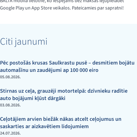
BALTA mobilā lietotne, ko iespējams bez maksas lejupielādēt
Google Play un App Store veikalos. Pateicamies par sapratni!
Citi jaunumi
Pēc postošās krusas Saulkrastu pusē – desmitiem bojātu
automašīnu un zaudējumi ap 100 000 eiro
05.08.2026.
Stirnas uz ceļa, grauzēji motortelpā: dzīvnieku radītie
auto bojājumi kļūst dārgāki
03.08.2026.
Ceļotājiem arvien biežāk nākas atcelt ceļojumus un
saskarties ar aizkavētiem lidojumiem
24.07.2026.