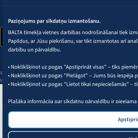
Seko mums:
Paziņojums par sīkdatņu izmantošanu.
BALTA tīmekļa vietnes darbības nodrošināšanai tiek iz
Papildus, ar Jūsu piekrišanu, var tikt izmantotas arī ana
darbību un pārvaldību.
• Noklikšķinot uz pogas "Apstiprināt visas" – tiks piemēr
© 2026 AAS BALTA | Skanstes iela 25, Rīga, LV-1013, Latvija.
• Noklikšķinot uz pogas "Pielāgot" – Jums būs iespēja pi
Vienotais reģ. Nr. 40003049409.
• Noklikšķinot uz pogas "Lietot tikai nepieciešamās" – t
Plašāka informācija par sīkdatņu pārvaldību ir pieejam
Apstipri