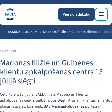
Piesaki atlīdzību
SĀKUMS
Jaunumi
Madonas filiāle un Gulbenes klientu apkalpošan
12.07.2023.
Madonas filiāle un Gulbenes
klientu apkalpošanas centrs 13.
jūlijā slēgti
Ceturtdien, 13. jūlijā, BALTA filiāle Madonā un klientu
apkalpošanas centrs Gulbenē būs slēgti. Aicinām klientus izmantot
plašās iespējas, ko sniedz
BALTA pašapkalpošanās portāls
un