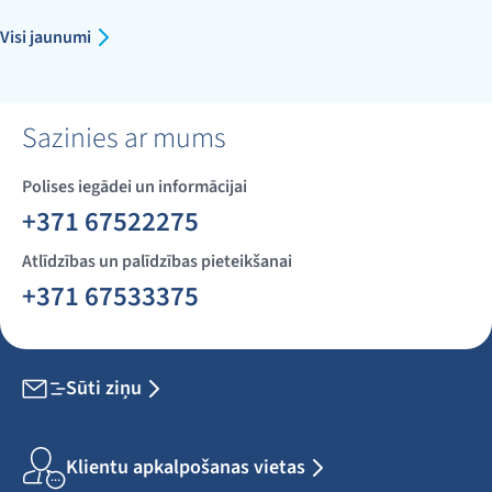
Visi jaunumi
Sazinies ar mums
Polises iegādei un informācijai
+371 67522275
Atlīdzības un palīdzības pieteikšanai
+371 67533375
Sūti ziņu
Klientu apkalpošanas vietas