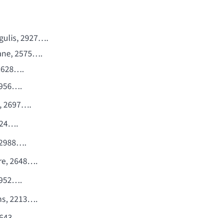
ulis, 2927….
ane, 2575….
 2628….
2956….
a, 2697….
924….
, 2988….
re, 2648….
2952….
ns, 2213….
2643….