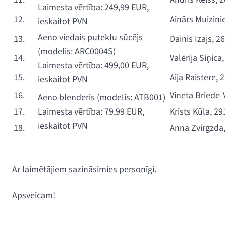
Laimesta vērtība: 249,99 EUR,
12.
Ainārs Muizini
ieskaitot PVN
Aeno viedais putekļu sūcējs
13.
Dainis Izajs, 
(modelis: ARC0004S)
14.
Valērija Siņic
Laimesta vērtība: 499,00 EUR,
15.
Aija Raistere,
ieskaitot PVN
16.
Vineta Briede
Aeno blenderis (modelis: ATB001)
17.
Laimesta vērtība: 79,99 EUR,
Krists Kūla, 2
ieskaitot PVN
18.
Anna Zvirgzda
Ar laimētājiem sazināsimies personīgi.
Apsveicam!