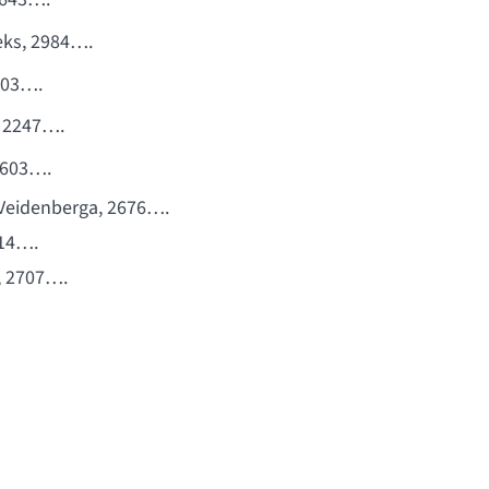
eks, 2984….
2603….
a, 2247….
 2603….
-Veidenberga, 2676….
914….
, 2707….