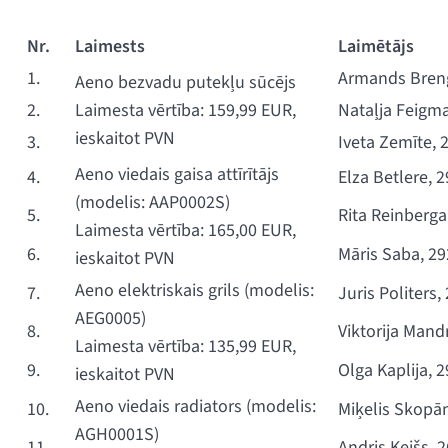
Nr.
Laimests
Laimētājs
1.
Armands Breng
Aeno bezvadu putekļu sūcējs
2.
Laimesta vērtība: 159,99 EUR,
Nataļja Feigm
ieskaitot PVN
3.
Iveta Zemīte,
Aeno viedais gaisa attīrītājs
4.
Elza Betlere, 
(modelis: AAP0002S)
5.
Rita Reinberg
Laimesta vērtība: 165,00 EUR,
6.
Māris Saba, 2
ieskaitot PVN
Aeno elektriskais grils (modelis:
7.
Juris Politers
AEG0005)
8.
Viktorija Mand
Laimesta vērtība: 135,99 EUR,
9.
Olga Kaplija, 
ieskaitot PVN
Aeno viedais radiators (modelis:
10.
Miķelis Skopā
AGH0001S)
11.
Andris Keišs, 