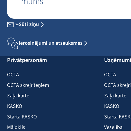
mums
Sūti ziņu
Ierosinājumi un atsauksmes
Privātpersonām
Uzņēmum
OCTA
OCTA
OCTA skrejriteņiem
OCTA skrejr
Zaļā karte
Zaļā karte
KASKO
KASKO
Starta KASKO
Starta KAS
Mājoklis
Veselība