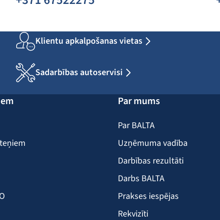
+371 67522275
Klientu apkalpošanas vietas
Sadarbības autoservisi
iem
Par mums
Par BALTA
iteņiem
Uzņēmuma vadība
Darbības rezultāti
Darbs BALTA
KO
Prakses iespējas
Rekvizīti