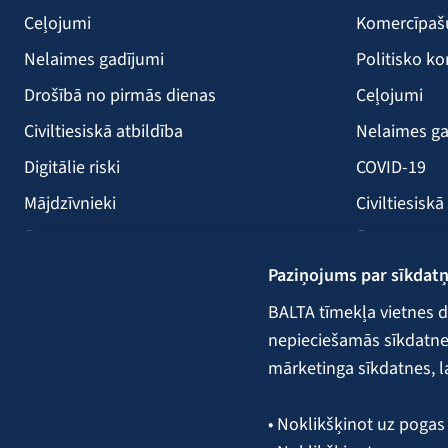
Ceļojumi
Komercīpa
Nelaimes gadījumi
Politisko ko
Drošībā no pirmās dienas
Ceļojumi
Civiltiesiskā atbildība
Nelaimes ga
Digitālie riski
COVID-19
Mājdzīvnieki
Civiltiesiskā
Ērces
Ērces
Paziņojums par sīkdat
Saules paneļi
Būvniecība
Atpūtas kuģi
Lauksaimni
BALTA tīmekļa vietnes d
nepieciešamās sīkdatnes.
Kravas
mārketinga sīkdatnes, l
Garantijas,
• Noklikšķinot uz pogas 