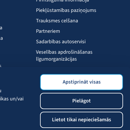
Piekļūstamības paziņojums
Trauksmes celšana
ba
Partneriem
ma
Sadarbības autoservisi
Veselības apdrošināšanas
līgumorganizācijas
s
Drošības akadēmija
s
BALTA mobilā lietotne
Apstiprināt visas
Klientu labumi
u
ikas un/vai
Pielāgot
Lietot tikai nepieciešamās