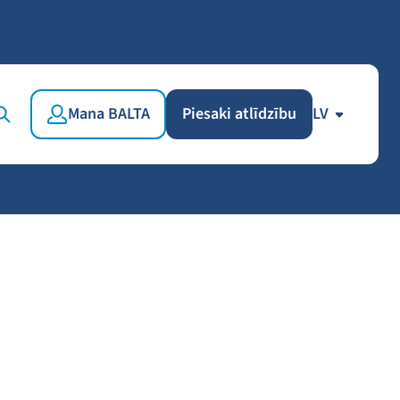
Mana BALTA
Piesaki atlīdzību
LV