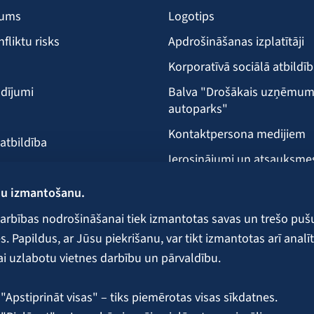
šums
Logotips
nfliktu risks
Apdrošināšanas izplatītāji
Korporatīvā sociālā atbildī
dījumi
Balva "Drošākais uzņēmu
autoparks"
Kontaktpersona medijiem
 atbildība
Ierosinājumi un atsauksme
Klientu apkalpošanas vieta
ņu izmantošanu.
ecība
arbības nodrošināšanai tiek izmantotas savas un trešo puš
 Papildus, ar Jūsu piekrišanu, var tikt izmantotas arī analīt
ai uzlabotu vietnes darbību un pārvaldību.
 galvojumi un nodrošinājumi
"Apstiprināt visas" – tiks piemērotas visas sīkdatnes.