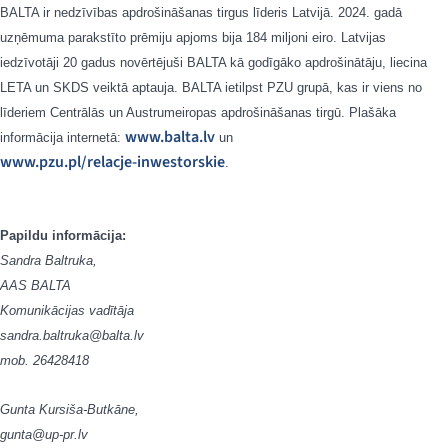
BALTA ir nedzīvības apdrošināšanas tirgus līderis Latvijā. 2024. gadā
uzņēmuma parakstīto prēmiju apjoms bija 184 miljoni eiro. Latvijas
iedzīvotāji 20 gadus novērtējuši BALTA kā godīgāko apdrošinātāju, liecina
LETA un SKDS veiktā aptauja. BALTA ietilpst PZU grupā, kas ir viens no
līderiem Centrālās un Austrumeiropas apdrošināšanas tirgū. Plašāka
www.balta.lv
informācija internetā:
un
www.pzu.pl/relacje-inwestorskie
.
Papildu informācija:
Sandra Baltruka,
AAS BALTA
Komunikācijas vadītāja
sandra.baltruka@balta.lv
mob. 26428418
Gunta Kursiša-Butkāne,
gunta@up-pr.lv