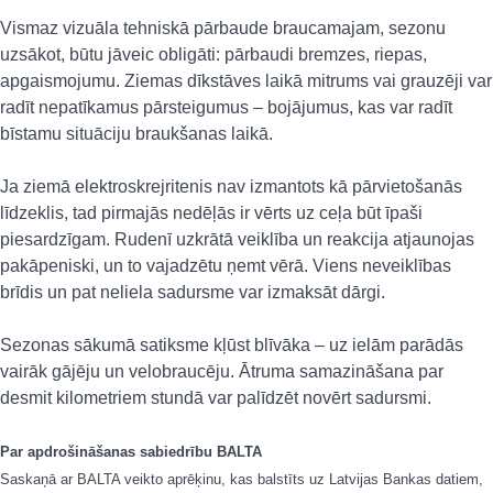
Vismaz vizuāla tehniskā pārbaude braucamajam, sezonu
uzsākot, būtu jāveic obligāti: pārbaudi bremzes, riepas,
apgaismojumu. Ziemas dīkstāves laikā mitrums vai grauzēji var
radīt nepatīkamus pārsteigumus – bojājumus, kas var radīt
bīstamu situāciju braukšanas laikā.
Ja ziemā elektroskrejritenis nav izmantots kā pārvietošanās
līdzeklis, tad pirmajās nedēļās ir vērts uz ceļa būt īpaši
piesardzīgam. Rudenī uzkrātā veiklība un reakcija atjaunojas
pakāpeniski, un to vajadzētu ņemt vērā. Viens neveiklības
brīdis un pat neliela sadursme var izmaksāt dārgi.
Sezonas sākumā satiksme kļūst blīvāka – uz ielām parādās
vairāk gājēju un velobraucēju. Ātruma samazināšana par
desmit kilometriem stundā var palīdzēt novērt sadursmi.
Par apdrošināšanas sabiedrību BALTA
Saskaņā ar BALTA veikto aprēķinu, kas balstīts uz Latvijas Bankas datiem,