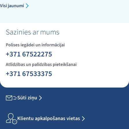
Visi jaunumi
Sazinies ar mums
Polises iegādei un informācijai
+371 67522275
Atlīdzības un palīdzības pieteikšanai
+371 67533375
Sūti ziņu
Klientu apkalpošanas vietas