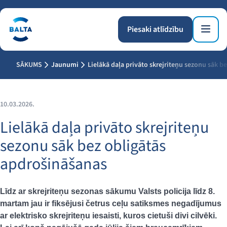
Piesaki atlīdzību
SĀKUMS
Jaunumi
Lielākā daļa privāto skrejriteņu sezonu sāk b
10.03.2026.
Lielākā daļa privāto skrejriteņu
sezonu sāk bez obligātās
apdrošināšanas
Līdz ar skrejriteņu sezonas sākumu Valsts policija līdz 8.
martam jau ir fiksējusi četrus ceļu satiksmes negadījumus
ar elektrisko skrejriteņu iesaisti, kuros cietuši divi cilvēki.