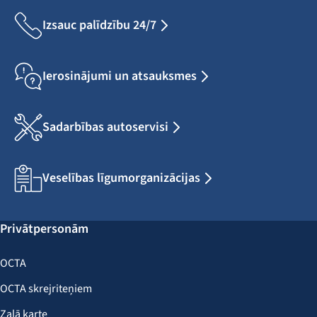
Izsauc palīdzību 24/7
Ierosinājumi un atsauksmes
Sadarbības autoservisi
Veselības līgumorganizācijas
Privātpersonām
OCTA
OCTA skrejriteņiem
Zaļā karte