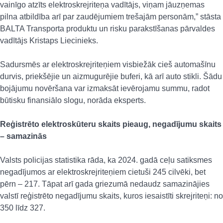
vainīgo atzīts elektroskrejriteņa vadītājs, viņam jāuzņemas
pilna atbildība arī par zaudējumiem trešajām personām,” stāsta
BALTA Transporta produktu un risku parakstīšanas pārvaldes
vadītājs Kristaps Liecinieks.
Sadursmēs ar elektroskrejriteņiem visbiežāk cieš automašīnu
durvis, priekšējie un aizmugurējie buferi, kā arī auto stikli. Šādu
bojājumu novēršana var izmaksāt ievērojamu summu, radot
būtisku finansiālo slogu, norāda eksperts.
Reģistrēto elektroskūteru skaits pieaug, negadījumu skaits
– samazinās
Valsts policijas statistika rāda, ka 2024. gadā ceļu satiksmes
negadījumos ar elektroskrejriteņiem cietuši 245 cilvēki, bet
pērn – 217. Tāpat arī gada griezumā nedaudz samazinājies
valstī reģistrēto negadījumu skaits, kuros iesaistīti skrejriteņi: no
350 līdz 327.