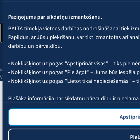
Seko mums:
Paziņojums par sīkdatņu izmantošanu.
BALTA tīmekļa vietnes darbības nodrošināšanai tiek iz
Papildus, ar Jūsu piekrišanu, var tikt izmantotas arī ana
darbību un pārvaldību.
• Noklikšķinot uz pogas "Apstiprināt visas" – tiks piemēr
© 2026 AAS BALTA | Skanstes iela 25, Rīga, LV-1013, Latvija.
• Noklikšķinot uz pogas "Pielāgot" – Jums būs iespēja pi
Vienotais reģ. Nr. 40003049409.
• Noklikšķinot uz pogas "Lietot tikai nepieciešamās" – t
Plašāka informācija par sīkdatņu pārvaldību ir pieejam
Apstipri
Piel