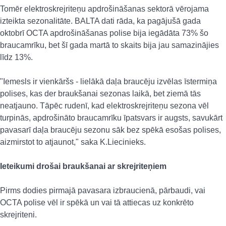
Tomēr elektroskrejriteņu apdrošināšanas sektorā vērojama
izteikta sezonalitāte. BALTA dati rāda, ka pagājušā gada
oktobrī OCTA apdrošināšanas polise bija iegādāta 73% šo
braucamrīku, bet šī gada martā to skaits bija jau samazinājies
līdz 13%.
"Iemesls ir vienkāršs - lielākā daļa braucēju izvēlas īstermiņa
polises, kas der braukšanai sezonas laikā, bet ziemā tās
neatjauno. Tāpēc rudenī, kad elektroskrejriteņu sezona vēl
turpinās, apdrošināto braucamrīku īpatsvars ir augsts, savukārt
pavasarī daļa braucēju sezonu sāk bez spēkā esošas polises,
aizmirstot to atjaunot," saka K.Liecinieks.
Ieteikumi drošai braukšanai ar skrejriteņiem
Pirms dodies pirmajā pavasara izbraucienā, pārbaudi, vai
OCTA polise vēl ir spēkā un vai tā attiecas uz konkrēto
skrejriteni.