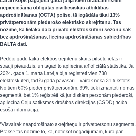
Lai arī kopš pagājušā gada jūlija šiem braucamrīkiem
nepieciešama obligātās civiltiesiskās atbildības
apdrošināšanas (OCTA) polise, tā iegādāta tikai 13%
privātpersonām piederošo elektrisko skrejriteņu. Tas
nozīmē, ka lielākā daļa privāto elektroskūteru sezonu sāk
bez apdrošināšanas, liecina apdrošināšanas sabiedrības
BALTA dati.
Pēdējo gadu laikā elektroskrejriteņu skaits pilsētu ielās ir
strauji pieaudzis, un tagad to apliecina arī oficiālā statistika. Ja
2024. gada 1. martā Latvijā bija reģistrēti vien 788
elektroskūteri, tad šī gada pavasarī – vairāk nekā 31 tūkstotis.
No tiem 60% pieder privātpersonām, 39% tiek izmantoti nomas
segmentā, bet 1% reģistrēti kā juridiskām personām piederoši,
apliecina Ceļu satiksmes drošības direkcijas (CSDD) rīcībā
esošā informācija.
“Visvairāk neapdrošināto skrejriteņu ir privātpersonu segmentā.
Praksē tas nozīmē to, ka, notiekot negadījumam, kurā par