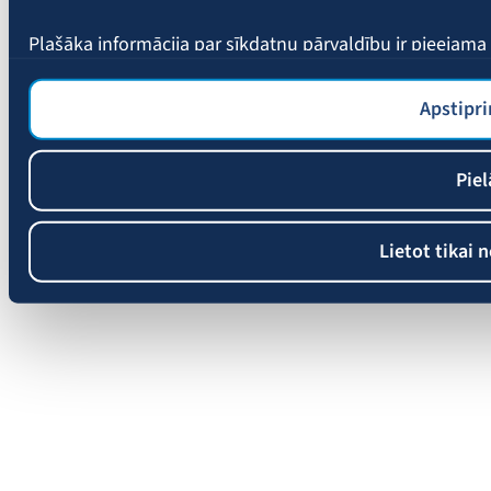
Plašāka informācija par sīkdatņu pārvaldību ir pieejam
Apstipri
Piel
Lietot tikai 