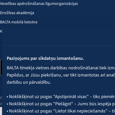
Veselības apdrošināšanas līgumorganizācijas
Drošības akadēmija
BALTA mobilā lietotne
Klientu labumi
Seko mums:
Paziņojums par sīkdatņu izmantošanu.
BALTA tīmekļa vietnes darbības nodrošināšanai tiek iz
Papildus, ar Jūsu piekrišanu, var tikt izmantotas arī ana
darbību un pārvaldību.
• Noklikšķinot uz pogas "Apstiprināt visas" – tiks piemēr
© 2026 AAS BALTA | Skanstes iela 25, Rīga, LV-1013, Latvija.
• Noklikšķinot uz pogas "Pielāgot" – Jums būs iespēja pi
Vienotais reģ. Nr. 40003049409.
• Noklikšķinot uz pogas "Lietot tikai nepieciešamās" – t