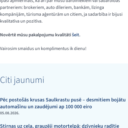
īpaši apmierināts, kā arī par mūsu darbiniekiem vai sadarbības
partneriem: brokeriem, auto dīleriem, bankām, līzinga
kompānijām, tūrisma aģentūrām un citiem, ja sadarbība ir bijusi
kvalitatīva un pozitīva.
Novērtē mūsu pakalpojumu kvalitāti
šeit
.
Vairosim smaidus un komplimentus ik dienu!
Citi jaunumi
Pēc postošās krusas Saulkrastu pusē – desmitiem bojātu
automašīnu un zaudējumi ap 100 000 eiro
05.08.2026.
Stirnas uz ceļa, grauzēji motortelpā: dzīvnieku radītie