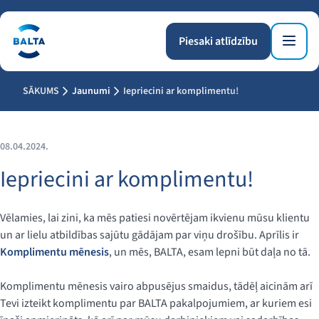
Piesaki atlīdzību
SĀKUMS
Jaunumi
Iepriecini ar komplimentu!
08.04.2024.
Iepriecini ar komplimentu!
Vēlamies, lai zini, ka mēs patiesi novērtējam ikvienu mūsu klientu
un ar lielu atbildības sajūtu gādājam par viņu drošību. Aprīlis ir
Komplimentu mēnesis
, un mēs, BALTA, esam lepni būt daļa no tā.
Komplimentu mēnesis vairo abpusējus smaidus, tādēļ aicinām arī
Tevi izteikt komplimentu par BALTA pakalpojumiem, ar kuriem esi