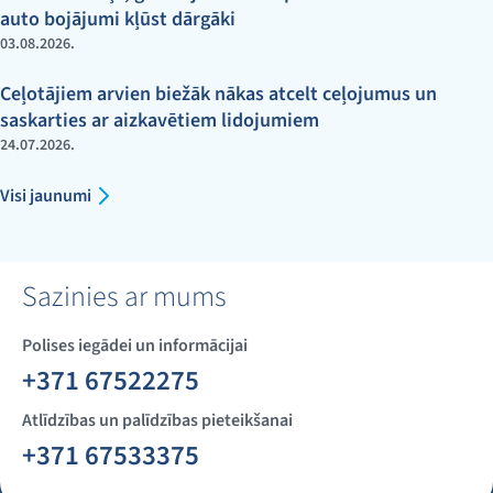
auto bojājumi kļūst dārgāki
03.08.2026.
Ceļotājiem arvien biežāk nākas atcelt ceļojumus un
saskarties ar aizkavētiem lidojumiem
24.07.2026.
Visi jaunumi
Sazinies ar mums
Polises iegādei un informācijai
+371 67522275
Atlīdzības un palīdzības pieteikšanai
+371 67533375