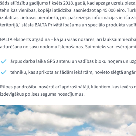
šāds atlīdzību gadījums fiksēts 2018. gadā, kad apzaga uzreiz piec
tehnikas vienības, kopējai atlīdzībai sasniedzot ap 45 000 eiro. Turkl
izplatītas Lietuvas pierobežā, pēc pašreizējās informācijas ierīču zā
teritorijā,” stāsta BALTA Privātā īpašuma un speciālo produktu vad
BALTA eksperts atgādina – kā jau visās nozarēs, arī lauksaimniecīb
atturēšana no savu nodomu īstenošanas. Saimnieks var ievērojami m
ārpus darba laika GPS antenu un vadības bloku noņem un uzgl
tehniku, kas aprīkota ar šādām iekārtām, novieto slēgtā angār
Rūpes par drošību novērtē arī apdrošinātāji, klientiem, kas ievēro 
izdevīgākus polises seguma nosacījumus.