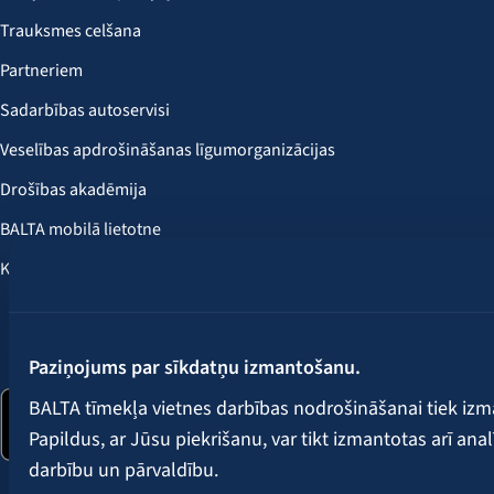
Trauksmes celšana
Partneriem
Sadarbības autoservisi
Veselības apdrošināšanas līgumorganizācijas
Drošības akadēmija
BALTA mobilā lietotne
Klientu labumi
Seko mums:
Paziņojums par sīkdatņu izmantošanu.
BALTA tīmekļa vietnes darbības nodrošināšanai tiek iz
Papildus, ar Jūsu piekrišanu, var tikt izmantotas arī ana
darbību un pārvaldību.