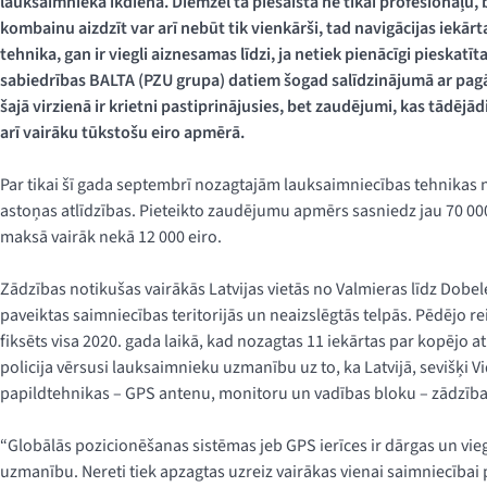
lauksaimnieka ikdiena. Diemžēl tā piesaista ne tikai profesionāļu, 
kombainu aizdzīt var arī nebūt tik vienkārši, tad navigācijas iekār
tehnika, gan ir viegli aiznesamas līdzi, ja netiek pienācīgi pieskat
sabiedrības BALTA (PZU grupa) datiem šogad salīdzinājumā ar pag
šajā virzienā ir krietni pastiprinājusies, bet zaudējumi, kas tādējā
arī vairāku tūkstošu eiro apmērā.
Par tikai šī gada septembrī nozagtajām lauksaimniecības tehnikas n
astoņas atlīdzības. Pieteikto zaudējumu apmērs sasniedz jau 70 00
maksā vairāk nekā 12 000 eiro.
Zādzības notikušas vairākās Latvijas vietās no Valmieras līdz Dobe
paveiktas saimniecības teritorijās un neaizslēgtās telpās. Pēdējo rei
fiksēts visa 2020. gada laikā, kad nozagtas 11 iekārtas par kopējo a
policija vērsusi lauksaimnieku uzmanību uz to, ka Latvijā, sevišķi V
papildtehnikas – GPS antenu, monitoru un vadības bloku – zādzība
“Globālās pozicionēšanas sistēmas jeb GPS ierīces ir dārgas un vie
uzmanību. Nereti tiek apzagtas uzreiz vairākas vienai saimniecībai 