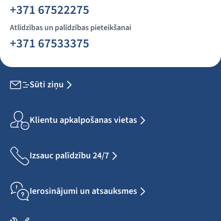
+371 67522275
Atlīdzības un palīdzības pieteikšanai
+371 67533375
Sūti ziņu
Klientu apkalpošanas vietas
Izsauc palīdzību 24/7
Ierosinājumi un atsauksmes