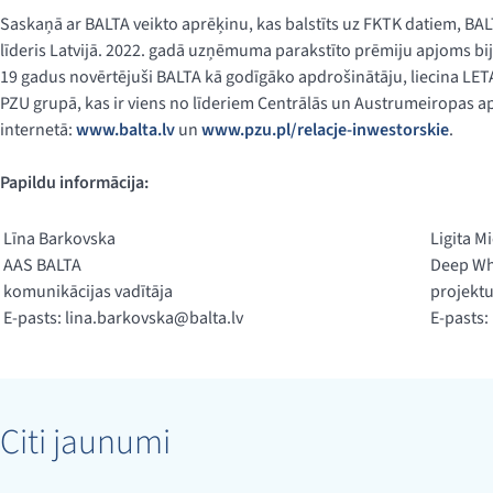
Saskaņā ar BALTA veikto aprēķinu, kas balstīts uz FKTK datiem, BAL
līderis Latvijā. 2022. gadā uzņēmuma parakstīto prēmiju apjoms bija 
19 gadus novērtējuši BALTA kā godīgāko apdrošinātāju, liecina LETA
PZU grupā, kas ir viens no līderiem Centrālās un Austrumeiropas a
internetā:
www.balta.lv
un
www.pzu.pl/relacje-inwestorskie
.
Papildu informācija:
Līna Barkovska
Ligita M
AAS BALTA
Deep Wh
komunikācijas vadītāja
projektu
E-pasts:
lina.barkovska@balta.lv
E-pasts:
Citi jaunumi