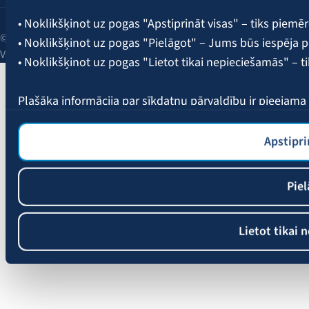
• Noklikšķinot uz pogas "Apstiprināt visas" – tiks piemēr
© 2026 AAS BALTA | Skanstes iela 25, Rīga, LV-1013, Latvija.
• Noklikšķinot uz pogas "Pielāgot" – Jums būs iespēja pi
Vienotais reģ. Nr. 40003049409.
• Noklikšķinot uz pogas "Lietot tikai nepieciešamās" – t
Plašāka informācija par sīkdatņu pārvaldību ir pieejam
Apstipri
Piel
Lietot tikai 