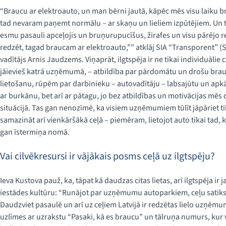
“Braucu ar elektroauto, un man bērni jautā, kāpēc mēs visu laiku br
tad nevaram paņemt normālu – ar skaņu un lieliem izpūtējiem. Un t
esmu pasauli apceļojis un bruņurupucīšus, žirafes un visu pārējo redz
redzēt, tagad braucam ar elektroauto,”” atklāj SIA “Transporent” (S
vadītājs Arnis Jaudzems. Viņaprāt, ilgtspēja ir ne tikai individuālie c
jāievieš katrā uzņēmumā, – atbildība par pārdomātu un drošu br
lietošanu, rūpēm par darbinieku – autovadītāju – labsajūtu un apkā
ar burkānu, bet arī ar pātagu, jo bez atbildības un motivācijas mēs d
situācijā. Tas gan nenozīmē, ka visiem uzņēmumiem tūlīt jāpāriet t
samazināt arī vienkāršākā ceļā – piemēram, lietojot auto tikai tad,
gan īstermiņa nomā.
Vai cilvēkresursi ir vājākais posms ceļā uz ilgtspēju?
Ieva Kustova pauž, ka, tāpat kā daudzas citas lietas, arī ilgtspēja 
iestādes kultūru: “Runājot par uzņēmumu autoparkiem, ceļu satiksm
Daudzviet pasaulē un arī uz ceļiem Latvijā ir redzētas lielo uzņēm
uzlīmes ar uzrakstu “Pasaki, kā es braucu” un tālruņa numurs, kur var