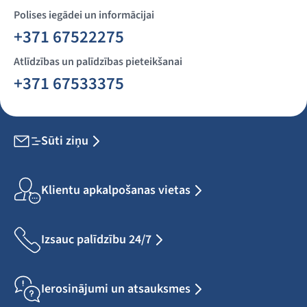
Polises iegādei un informācijai
+371 67522275
Atlīdzības un palīdzības pieteikšanai
+371 67533375
Sūti ziņu
Klientu apkalpošanas vietas
Izsauc palīdzību 24/7
Ierosinājumi un atsauksmes