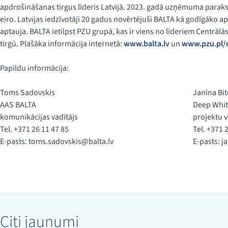
apdrošināšanas tirgus līderis Latvijā. 2023. gadā uzņēmuma parakst
eiro. Latvijas iedzīvotāji 20 gadus novērtējuši BALTA kā godīgāko a
aptauja. BALTA ietilpst PZU grupā, kas ir viens no līderiem Centr
tirgū. Plašāka informācija internetā:
www.balta.lv
un
www.pzu.pl/r
Papildu informācija:
Toms Sadovskis
Janīna Bi
AAS BALTA
Deep Whi
komunikācijas vadītājs
projektu v
Tel. +371 26 11 47 85
Tel. +371 
E-pasts:
toms.sadovskis@balta.lv
E-pasts:
j
Citi jaunumi