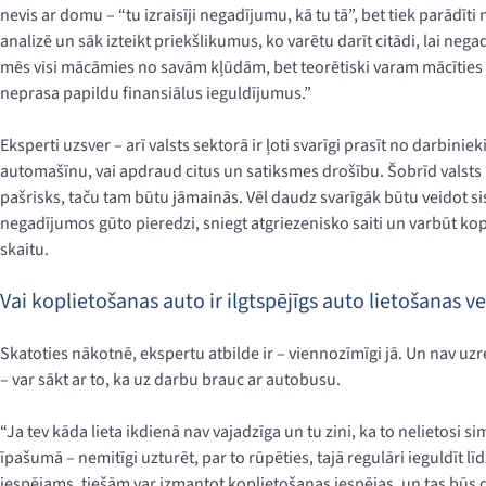
nevis ar domu – “tu izraisīji negadījumu, kā tu tā”, bet tiek parādīti 
analizē un sāk izteikt priekšlikumus, ko varētu darīt citādi, lai nega
mēs visi mācāmies no savām kļūdām, bet teorētiski varam mācīties 
neprasa papildu finansiālus ieguldījumus.”
Eksperti uzsver – arī valsts sektorā ir ļoti svarīgi prasīt no darbiniek
automašīnu, vai apdraud citus un satiksmes drošību. Šobrīd valsts
pašrisks, taču tam būtu jāmainās. Vēl daudz svarīgāk būtu veidot si
negadījumos gūto pieredzi, sniegt atgriezenisko saiti un varbūt 
skaitu.
Vai koplietošanas auto ir ilgtspējīgs auto lietošanas v
Skatoties nākotnē, ekspertu atbilde ir – viennozīmīgi jā. Un nav uzr
– var sākt ar to, ka uz darbu brauc ar autobusu.
“Ja tev kāda lieta ikdienā nav vajadzīga un tu zini, ka to nelietosi si
īpašumā – nemitīgi uzturēt, par to rūpēties, tajā regulāri ieguldīt l
iespējams, tiešām var izmantot koplietošanas iespējas, un tas būs da