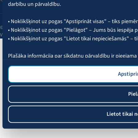
darbību un pārvaldību.
• Noklikšķinot uz pogas "Apstiprināt visas" – tiks piemēr
© 2026 AAS BALTA | Skanstes iela 25, Rīga, LV-1013, Latvija.
• Noklikšķinot uz pogas "Pielāgot" – Jums būs iespēja pi
Vienotais reģ. Nr. 40003049409.
• Noklikšķinot uz pogas "Lietot tikai nepieciešamās" – t
Plašāka informācija par sīkdatņu pārvaldību ir pieejam
Apstipri
Piel
Lietot tikai 