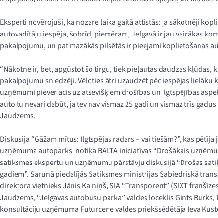
Eksperti novērojuši, ka nozare laika gaitā attīstās: ja sākotnēji kopl
autovadītāju iespēja, šobrīd, piemēram, Jelgavā ir jau vairākas ko
pakalpojumu, un pat mazākās pilsētās ir pieejami koplietošanas au
“Nākotne ir, bet, apgūstot šo tirgu, tiek pieļautas daudzas kļūdas,
pakalpojumu sniedzēji. Vēloties ātri uzaudzēt pēc iespējas lielāku k
uzņēmumi piever acis uz atsevišķiem drošības un ilgtspējības asp
auto tu nevari dabūt, ja tev nav vismaz 25 gadi un vismaz trīs gadus
Jaudzems.
Diskusija “Gāžam mītus: Ilgtspējas radars – vai tiešām?”, kas pētīja 
uzņēmuma autoparks, notika BALTA iniciatīvas “Drošākais uzņēmum
satiksmes ekspertu un uzņēmumu pārstāvju diskusijā “Drošas sa
gadiem”. Sarunā piedalījās Satiksmes ministrijas Sabiedriskā tr
direktora vietnieks Jānis Kalniņš, SIA “Transporent” (SIXT franšīzes
Jaudzems, “Jelgavas autobusu parka” valdes loceklis Gints Burks, Il
konsultāciju uzņēmuma Futurcene valdes priekšsēdētāja Ieva Kus