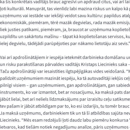
ka šis konkrētais vadītājs brauc agresīvi un apdraud citus, vai arī la
ļoti kulturāli. Manuprāt, tas vienlīdz labi mazina riskus un kalpo kā 
uzņēmums vai iestāde var iekšēji veidot savu kultūru: papildus atalg
ekonomiskāk, piemēram, tērē mazāk degvielas, rada mazāk emisiju. 
liek justies patīkami, piemēram, ja, braucot ar uzņēmuma koplieto
uzpildītu un sakārtotu mašīnu – tāpat kā koplietošanas servisos, ku
ielej degvielu, tādējādi parūpējoties par nākamo lietotāju aiz sevis.
Vai arī apdrošinātājiem ir iespēja ietekmēt darbinieka domāšanu 
un risku parakstīšanas pārvaldes vadītājs Kristaps Liecinieks saka 
Taču apdrošinātāji var iesaistīties ilgtspējīgākas vides veidošanā. 
palīdzēt uzņēmumiem mazināt iespēju, ka tā autovadītāji iekļūs ceļ
pilnīgi visiem – gan uzņēmumiem, gan apdrošinātājam, gan sabiedrība
instruments, ko var izmantot, bet ar nosacījumu, ka maksā pats darb
jābūt lielai, bet arī neliels līdzmaksājums par izraisītu ceļu satiksm
tev pašam ir jābūt atbildīgam par to, ko esi izdarījis, tu tomēr brauc
Ja maksā uzņēmums, darbiniekiem tik un tā šī atbildības sajūta ne
Liecinieks. “Mēs esam redzējuši ļoti daudz labu piemēru konkur
ietvaros, kad tiešām notiek negadījumu analīze, pāris uzņēmumos –