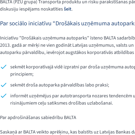
BALTA (PZU grupa) Transporta produktu un risku parakstīšanas pārva
diskusiju iespējams noskatīties
šeit
.
Par sociālo iniciatīvu “Drošākais uzņēmuma autopark
Iniciatīvu "Drošākais uzņēmuma autoparks" īsteno BALTA sadarbībā
2013. gadā ar mērķi ne vien godināt Latvijas uzņēmumus, valsts un 
autoparku pārvaldību, ievērojot augstākos korporatīvās atbildības p
sekmēt korporatīvajā vidē izpratni par droša uzņēmuma autop
principiem;
sekmēt droša autoparka pārvaldības labo praksi;
informēt uzņēmējus par autotransporta nozares tendencēm u
risinājumiem ceļu satiksmes drošības uzlabošanai.
Par apdrošināšanas sabiedrību BALTA
Saskaņā ar BALTA veikto aprēķinu, kas balstīts uz Latvijas Bankas d