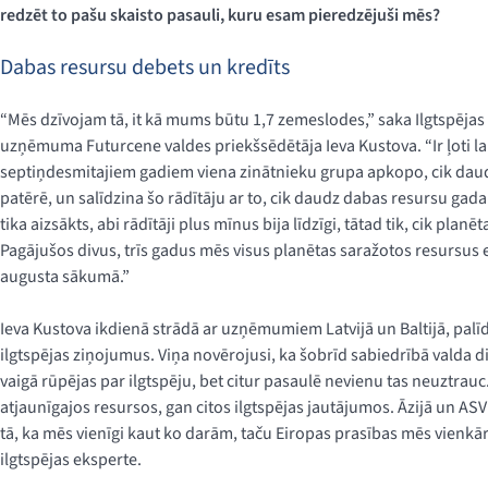
redzēt to pašu skaisto pasauli, kuru esam pieredzējuši mēs?
Dabas resursu debets un kredīts
“Mēs dzīvojam tā, it kā mums būtu 1,7 zemeslodes,” saka Ilgtspējas v
uzņēmuma Futurcene valdes priekšsēdētāja Ieva Kustova. “Ir ļoti la
septiņdesmitajiem gadiem viena zinātnieku grupa apkopo, cik daudz
patērē, un salīdzina šo rādītāju ar to, cik daudz dabas resursu gada
tika aizsākts, abi rādītāji plus mīnus bija līdzīgi, tātad tik, cik planē
Pagājušos divus, trīs gadus mēs visus planētas saražotos resursus es
augusta sākumā.”
Ieva Kustova ikdienā strādā ar uzņēmumiem Latvijā un Baltijā, palīd
ilgtspējas ziņojumus. Viņa novērojusi, ka šobrīd sabiedrībā valda di
vaigā rūpējas par ilgtspēju, bet citur pasaulē nevienu tas neuztrauc
atjaunīgajos resursos, gan citos ilgtspējas jautājumos. Āzijā un A
tā, ka mēs vienīgi kaut ko darām, taču Eiropas prasības mēs vienkār
ilgtspējas eksperte.