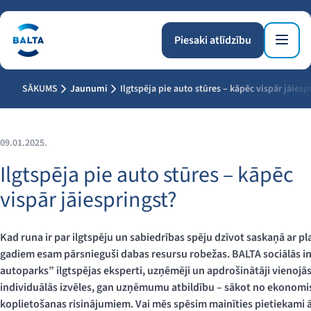
Piesaki atlīdzību
SĀKUMS
Jaunumi
Ilgtspēja pie auto stūres – kāpēc vispār jāiesp
09.01.2025.
Ilgtspēja pie auto stūres – kāpēc
vispār jāiespringst?
Kad runa ir par ilgtspēju un sabiedrības spēju dzīvot saskaņā ar pl
gadiem esam pārsnieguši dabas resursu robežas. BALTA sociālās 
autoparks” ilgtspējas eksperti, uzņēmēji un apdrošinātāji vienojās, 
individuālās izvēles, gan uzņēmumu atbildību – sākot no ekonomis
koplietošanas risinājumiem. Vai mēs spēsim mainīties pietiekami ā