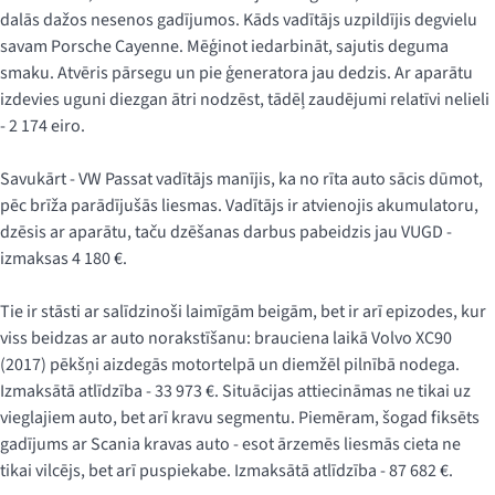
dalās dažos nesenos gadījumos. Kāds vadītājs uzpildījis degvielu
savam Porsche Cayenne. Mēģinot iedarbināt, sajutis deguma
smaku. Atvēris pārsegu un pie ģeneratora jau dedzis. Ar aparātu
izdevies uguni diezgan ātri nodzēst, tādēļ zaudējumi relatīvi nelieli
- 2 174 eiro.
Savukārt - VW Passat vadītājs manījis, ka no rīta auto sācis dūmot,
pēc brīža parādījušās liesmas. Vadītājs ir atvienojis akumulatoru,
dzēsis ar aparātu, taču dzēšanas darbus pabeidzis jau VUGD -
izmaksas 4 180 €.
Tie ir stāsti ar salīdzinoši laimīgām beigām, bet ir arī epizodes, kur
viss beidzas ar auto norakstīšanu: brauciena laikā Volvo XC90
(2017) pēkšņi aizdegās motortelpā un diemžēl pilnībā nodega.
Izmaksātā atlīdzība - 33 973 €. Situācijas attiecināmas ne tikai uz
vieglajiem auto, bet arī kravu segmentu. Piemēram, šogad fiksēts
gadījums ar Scania kravas auto - esot ārzemēs liesmās cieta ne
tikai vilcējs, bet arī puspiekabe. Izmaksātā atlīdzība - 87 682 €.