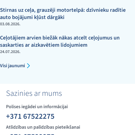
Stirnas uz ceļa, grauzēji motortelpā: dzīvnieku radītie
auto bojājumi kļūst dārgāki
03.08.2026.
Ceļotājiem arvien biežāk nākas atcelt ceļojumus un
saskarties ar aizkavētiem lidojumiem
24.07.2026.
Visi jaunumi
Sazinies ar mums
Polises iegādei un informācijai
+371 67522275
Atlīdzības un palīdzības pieteikšanai