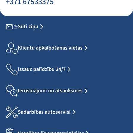
+371 67533375
Sūti ziņu
Klientu apkalpošanas vietas
Izsauc palīdzību 24/7
Ierosinājumi un atsauksmes
Sadarbības autoservisi