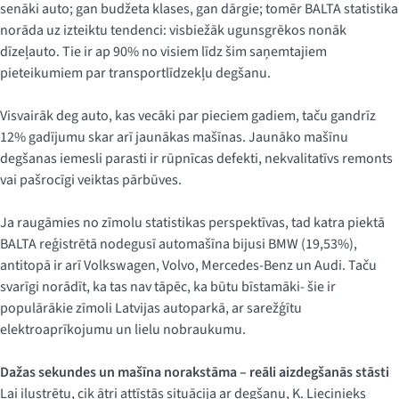
senāki auto; gan budžeta klases, gan dārgie; tomēr BALTA statistika
norāda uz izteiktu tendenci: visbiežāk ugunsgrēkos nonāk
dīzeļauto. Tie ir ap 90% no visiem līdz šim saņemtajiem
pieteikumiem par transportlīdzekļu degšanu.
Visvairāk deg auto, kas vecāki par pieciem gadiem, taču gandrīz
12% gadījumu skar arī jaunākas mašīnas. Jaunāko mašīnu
degšanas iemesli parasti ir rūpnīcas defekti, nekvalitatīvs remonts
vai pašrocīgi veiktas pārbūves.
Ja raugāmies no zīmolu statistikas perspektīvas, tad katra piektā
BALTA reģistrētā nodegusī automašīna bijusi BMW (19,53%),
antitopā ir arī Volkswagen, Volvo, Mercedes-Benz un Audi. Taču
svarīgi norādīt, ka tas nav tāpēc, ka būtu bīstamāki- šie ir
populārākie zīmoli Latvijas autoparkā, ar sarežģītu
elektroaprīkojumu un lielu nobraukumu.
Dažas sekundes un mašīna norakstāma – reāli aizdegšanās stāsti
Lai ilustrētu, cik ātri attīstās situācija ar degšanu, K. Liecinieks