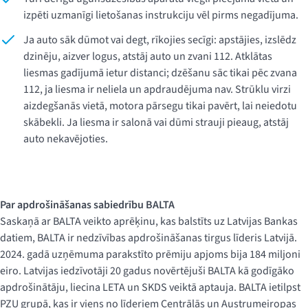
izpēti uzmanīgi lietošanas instrukciju vēl pirms negadījuma.
Ja auto sāk dūmot vai degt, rīkojies secīgi: apstājies, izslēdz
dzinēju, aizver logus, atstāj auto un zvani 112. Atklātas
liesmas gadījumā ietur distanci; dzēšanu sāc tikai pēc zvana
112, ja liesma ir neliela un apdraudējuma nav. Strūklu virzi
aizdegšanās vietā, motora pārsegu tikai pavērt, lai neiedotu
skābekli. Ja liesma ir salonā vai dūmi strauji pieaug, atstāj
auto nekavējoties.
Par apdrošināšanas sabiedrību BALTA
Saskaņā ar BALTA veikto aprēķinu, kas balstīts uz Latvijas Bankas
datiem, BALTA ir nedzīvības apdrošināšanas tirgus līderis Latvijā.
2024. gadā uzņēmuma parakstīto prēmiju apjoms bija 184 miljoni
eiro. Latvijas iedzīvotāji 20 gadus novērtējuši BALTA kā godīgāko
apdrošinātāju, liecina LETA un SKDS veiktā aptauja. BALTA ietilpst
PZU grupā, kas ir viens no līderiem Centrālās un Austrumeiropas