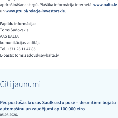
apdrošināšanas tirgū. Plašāka informācija internetā:
www.balta.lv
un
www.pzu.pl/relacje-inwestorskie
.
Papildu informācija:
Toms Sadovskis
AAS BALTA
komunikācijas vadītājs
Tel. +371 26 11 47 85
E-pasts:
toms.sadovskis@balta.lv
Citi jaunumi
Pēc postošās krusas Saulkrastu pusē – desmitiem bojātu
automašīnu un zaudējumi ap 100 000 eiro
05.08.2026.