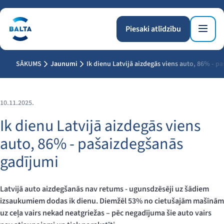
Piesaki atlīdzību
SĀKUMS
Jaunumi
Ik dienu Latvijā aizdegās viens auto, 86% - p
10.11.2025.
Ik dienu Latvijā aizdegās viens
auto, 86% - pašaizdegšanās
gadījumi
Latvijā auto aizdegšanās nav retums - ugunsdzēsēji uz šādiem
izsaukumiem dodas ik dienu. Diemžēl 53% no cietušajām mašīnām
uz ceļa vairs nekad neatgriežas – pēc negadījuma šie auto vairs