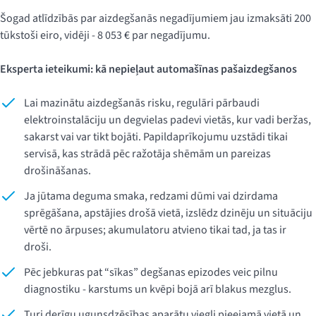
Šogad atlīdzībās par aizdegšanās negadījumiem jau izmaksāti 200
tūkstoši eiro, vidēji - 8 053 € par negadījumu.
Eksperta ieteikumi: kā nepieļaut automašīnas pašaizdegšanos
Lai mazinātu aizdegšanās risku, regulāri pārbaudi
elektroinstalāciju un degvielas padevi vietās, kur vadi beržas,
sakarst vai var tikt bojāti. Papildaprīkojumu uzstādi tikai
servisā, kas strādā pēc ražotāja shēmām un pareizas
drošināšanas.
Ja jūtama deguma smaka, redzami dūmi vai dzirdama
sprēgāšana, apstājies drošā vietā, izslēdz dzinēju un situāciju
vērtē no ārpuses; akumulatoru atvieno tikai tad, ja tas ir
droši.
Pēc jebkuras pat “sīkas” degšanas epizodes veic pilnu
diagnostiku - karstums un kvēpi bojā arī blakus mezglus.
Turi derīgu ugunsdzēsības aparātu viegli pieejamā vietā un