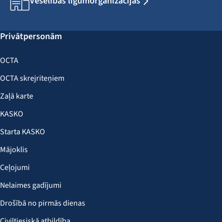
Veselības līgumorganizācijas
Privātpersonām
OCTA
OCTA skrejriteņiem
Zaļā karte
KASKO
Starta KASKO
Mājoklis
Ceļojumi
Nelaimes gadījumi
Drošībā no pirmās dienas
Civiltiesiskā atbildība