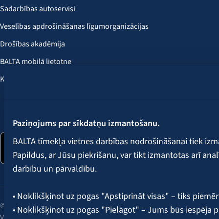
Sadarbības autoservisi
Veselības apdrošināšanas līgumorganizācijas
Drošības akadēmija
BALTA mobilā lietotne
Klientu labumi
Seko mums:
Paziņojums par sīkdatņu izmantošanu.
BALTA tīmekļa vietnes darbības nodrošināšanai tiek iz
Papildus, ar Jūsu piekrišanu, var tikt izmantotas arī ana
darbību un pārvaldību.
• Noklikšķinot uz pogas "Apstiprināt visas" – tiks piemēr
© 2026 AAS BALTA | Skanstes iela 25, Rīga, LV-1013, Latvija.
• Noklikšķinot uz pogas "Pielāgot" – Jums būs iespēja pi
Vienotais reģ. Nr. 40003049409.