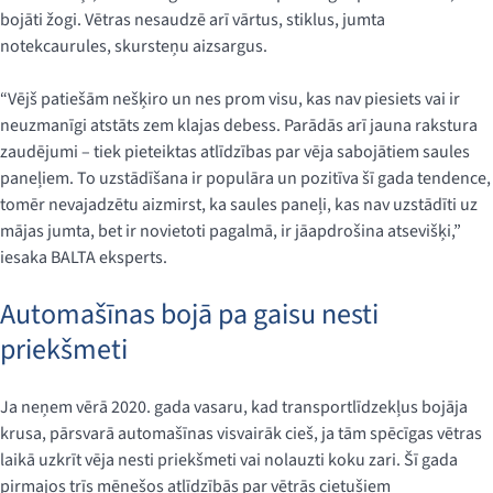
bojāti žogi. Vētras nesaudzē arī vārtus, stiklus, jumta
notekcaurules, skursteņu aizsargus.
“Vējš patiešām nešķiro un nes prom visu, kas nav piesiets vai ir
neuzmanīgi atstāts zem klajas debess. Parādās arī jauna rakstura
zaudējumi – tiek pieteiktas atlīdzības par vēja sabojātiem saules
paneļiem. To uzstādīšana ir populāra un pozitīva šī gada tendence,
tomēr nevajadzētu aizmirst, ka saules paneļi, kas nav uzstādīti uz
mājas jumta, bet ir novietoti pagalmā, ir jāapdrošina atsevišķi,”
iesaka BALTA eksperts.
Automašīnas bojā pa gaisu nesti
priekšmeti
Ja neņem vērā 2020. gada vasaru, kad transportlīdzekļus bojāja
krusa, pārsvarā automašīnas visvairāk cieš, ja tām spēcīgas vētras
laikā uzkrīt vēja nesti priekšmeti vai nolauzti koku zari. Šī gada
pirmajos trīs mēnešos atlīdzībās par vētrās cietušiem