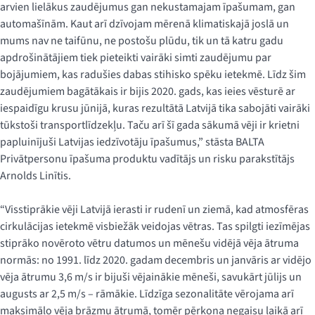
arvien lielākus zaudējumus gan nekustamajam īpašumam, gan
automašīnām. Kaut arī dzīvojam mērenā klimatiskajā joslā un
mums nav ne taifūnu, ne postošu plūdu, tik un tā katru gadu
apdrošinātājiem tiek pieteikti vairāki simti zaudējumu par
bojājumiem, kas radušies dabas stihisko spēku ietekmē. Līdz šim
zaudējumiem bagātākais ir bijis 2020. gads, kas ieies vēsturē ar
iespaidīgu krusu jūnijā, kuras rezultātā Latvijā tika sabojāti vairāki
tūkstoši transportlīdzekļu. Taču arī šī gada sākumā vēji ir krietni
papluinījuši Latvijas iedzīvotāju īpašumus,” stāsta BALTA
Privātpersonu īpašuma produktu vadītājs un risku parakstītājs
Arnolds Linītis.
“Visstiprākie vēji Latvijā ierasti ir rudenī un ziemā, kad atmosfēras
cirkulācijas ietekmē visbiežāk veidojas vētras. Tas spilgti iezīmējas
stiprāko novēroto vētru datumos un mēnešu vidējā vēja ātruma
normās: no 1991. līdz 2020. gadam decembris un janvāris ar vidējo
vēja ātrumu 3,6 m/s ir bijuši vējainākie mēneši, savukārt jūlijs un
augusts ar 2,5 m/s – rāmākie. Līdzīga sezonalitāte vērojama arī
maksimālo vēja brāzmu ātrumā, tomēr pērkona negaisu laikā arī