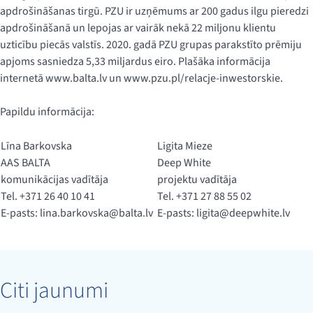
apdrošināšanas tirgū. PZU ir uzņēmums ar 200 gadus ilgu pieredzi
apdrošināšanā un lepojas ar vairāk nekā 22 miljonu klientu
uzticību piecās valstīs. 2020. gadā PZU grupas parakstīto prēmiju
apjoms sasniedza 5,33 miljardus eiro. Plašāka informācija
internetā www.balta.lv un www.pzu.pl/relacje-inwestorskie.
Papildu informācija:
Līna Barkovska
Ligita Mieze
AAS BALTA
Deep White
komunikācijas vadītāja
projektu vadītāja
Tel. +371 26 40 10 41
Tel. +371 27 88 55 02
E-pasts:
lina.barkovska@balta.lv
E-pasts:
ligita@deepwhite.lv
Citi jaunumi