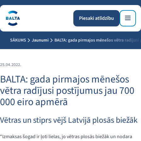
Piesaki atlīdzību
SĀKUMS
Jaunumi
BALTA: gada pirmajos mēnešos vētra radījusi 
25.04.2022.
BALTA: gada pirmajos mēnešos
vētra radījusi postījumus jau 700
000 eiro apmērā
Vētras un stiprs vējš Latvijā plosās biežāk
“Izmaksas šogad ir ļoti lielas, jo vētras plosās biežāk un nodara