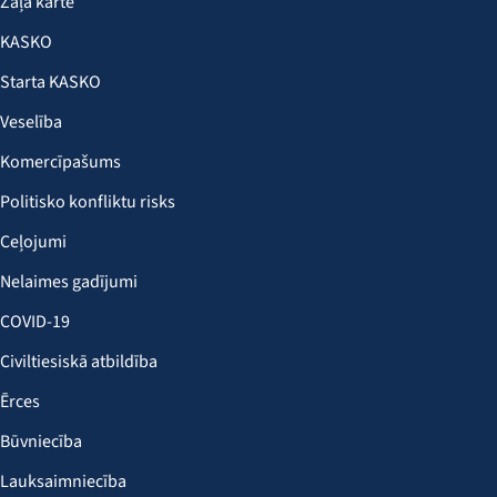
Zaļā karte
KASKO
Starta KASKO
Veselība
Komercīpašums
Politisko konfliktu risks
Ceļojumi
Nelaimes gadījumi
COVID-19
Civiltiesiskā atbildība
Ērces
Būvniecība
Lauksaimniecība