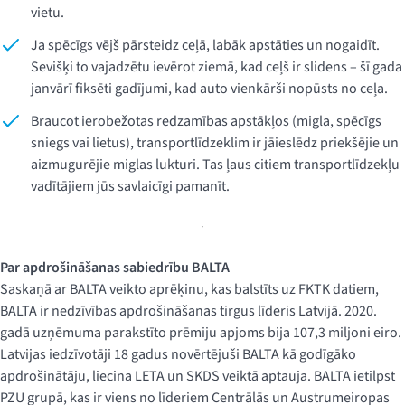
vietu.
Ja spēcīgs vējš pārsteidz ceļā, labāk apstāties un nogaidīt.
Sevišķi to vajadzētu ievērot ziemā, kad ceļš ir slidens – šī gada
janvārī fiksēti gadījumi, kad auto vienkārši nopūsts no ceļa.
Braucot ierobežotas redzamības apstākļos (migla, spēcīgs
sniegs vai lietus), transportlīdzeklim ir jāieslēdz priekšējie un
aizmugurējie miglas lukturi. Tas ļaus citiem transportlīdzekļu
vadītājiem jūs savlaicīgi pamanīt.
Par apdrošināšanas sabiedrību BALTA
Saskaņā ar BALTA veikto aprēķinu, kas balstīts uz FKTK datiem,
BALTA ir nedzīvības apdrošināšanas tirgus līderis Latvijā. 2020.
gadā uzņēmuma parakstīto prēmiju apjoms bija 107,3 miljoni eiro.
Latvijas iedzīvotāji 18 gadus novērtējuši BALTA kā godīgāko
apdrošinātāju, liecina LETA un SKDS veiktā aptauja. BALTA ietilpst
PZU grupā, kas ir viens no līderiem Centrālās un Austrumeiropas