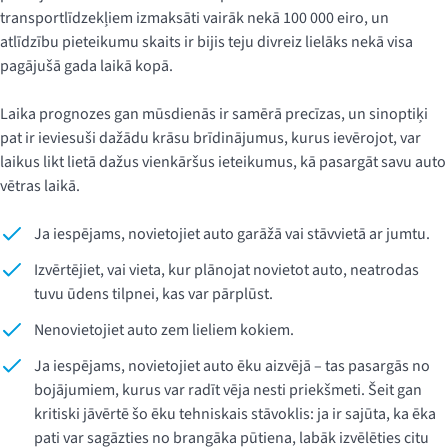
transportlīdzekļiem izmaksāti vairāk nekā 100 000 eiro, un
atlīdzību pieteikumu skaits ir bijis teju divreiz lielāks nekā visa
pagājušā gada laikā kopā.
Laika prognozes gan mūsdienās ir samērā precīzas, un sinoptiķi
pat ir ieviesuši dažādu krāsu brīdinājumus, kurus ievērojot, var
laikus likt lietā dažus vienkāršus ieteikumus, kā pasargāt savu auto
vētras laikā.
Ja iespējams, novietojiet auto garāžā vai stāvvietā ar jumtu.
Izvērtējiet, vai vieta, kur plānojat novietot auto, neatrodas
tuvu ūdens tilpnei, kas var pārplūst.
Nenovietojiet auto zem lieliem kokiem.
Ja iespējams, novietojiet auto ēku aizvējā – tas pasargās no
bojājumiem, kurus var radīt vēja nesti priekšmeti. Šeit gan
kritiski jāvērtē šo ēku tehniskais stāvoklis: ja ir sajūta, ka ēka
pati var sagāzties no brangāka pūtiena, labāk izvēlēties citu