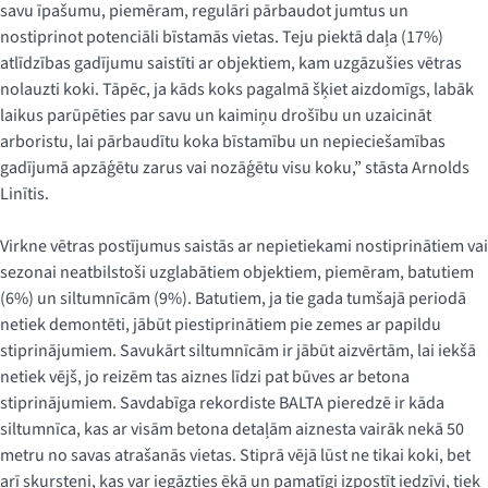
savu īpašumu, piemēram, regulāri pārbaudot jumtus un
nostiprinot potenciāli bīstamās vietas. Teju piektā daļa (17%)
atlīdzības gadījumu saistīti ar objektiem, kam uzgāzušies vētras
nolauzti koki. Tāpēc, ja kāds koks pagalmā šķiet aizdomīgs, labāk
laikus parūpēties par savu un kaimiņu drošību un uzaicināt
arboristu, lai pārbaudītu koka bīstamību un nepieciešamības
gadījumā apzāģētu zarus vai nozāģētu visu koku,” stāsta Arnolds
Linītis.
Virkne vētras postījumus saistās ar nepietiekami nostiprinātiem vai
sezonai neatbilstoši uzglabātiem objektiem, piemēram, batutiem
(6%) un siltumnīcām (9%). Batutiem, ja tie gada tumšajā periodā
netiek demontēti, jābūt piestiprinātiem pie zemes ar papildu
stiprinājumiem. Savukārt siltumnīcām ir jābūt aizvērtām, lai iekšā
netiek vējš, jo reizēm tas aiznes līdzi pat būves ar betona
stiprinājumiem. Savdabīga rekordiste BALTA pieredzē ir kāda
siltumnīca, kas ar visām betona detaļām aiznesta vairāk nekā 50
metru no savas atrašanās vietas. Stiprā vējā lūst ne tikai koki, bet
arī skursteņi, kas var iegāzties ēkā un pamatīgi izpostīt iedzīvi, tiek