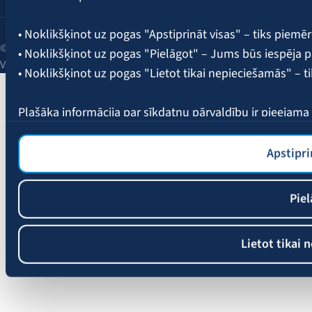
• Noklikšķinot uz pogas "Apstiprināt visas" – tiks piemēr
© 2026 AAS BALTA | Skanstes iela 25, Rīga, LV-1013, Latvija.
• Noklikšķinot uz pogas "Pielāgot" – Jums būs iespēja pi
Vienotais reģ. Nr. 40003049409.
• Noklikšķinot uz pogas "Lietot tikai nepieciešamās" – t
Plašāka informācija par sīkdatņu pārvaldību ir pieejam
Apstipri
Piel
Lietot tikai 