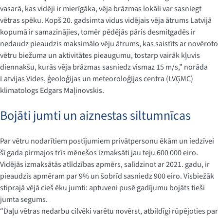
vasarā, kas vidēji ir mierīgāka, vēja brāzmas lokāli var sasniegt
vētras spēku. Kopš 20. gadsimta vidus vidējais vēja ātrums Latvijā
kopumā ir samazinājies, tomēr pēdējās pāris desmitgadēs ir
nedaudz pieaudzis maksimālo vēju ātrums, kas saistīts ar novēroto
vētru biežuma un aktivitātes pieaugumu, tostarp vairāk kļuvis
diennakšu, kurās vēja brāzmas sasniedz vismaz 15 m/s,” norāda
Latvijas Vides, ģeoloģijas un meteoroloģijas centra (LVĢMC)
klimatologs Edgars Maļinovskis.
Bojāti jumti un aiznestas siltumnīcas
Par vētru nodarītiem postījumiem privātpersonu ēkām un iedzīvei
šī gada pirmajos trīs mēnešos izmaksāti jau teju 600 000 eiro.
Vidējās izmaksātās atlīdzības apmērs, salīdzinot ar 2021. gadu, ir
pieaudzis apmēram par 9% un šobrīd sasniedz 900 eiro. Visbiežāk
stiprajā vējā cieš ēku jumti: aptuveni pusē gadījumu bojāts tieši
jumta segums.
“Daļu vētras nedarbu cilvēki varētu novērst, atbildīgi rūpējoties par