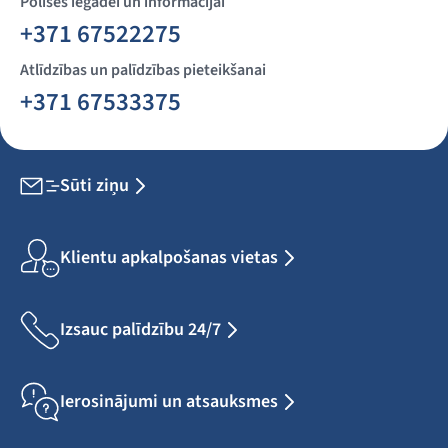
Polises iegādei un informācijai
+371 67522275
Atlīdzības un palīdzības pieteikšanai
+371 67533375
Sūti ziņu
Klientu apkalpošanas vietas
Izsauc palīdzību 24/7
Ierosinājumi un atsauksmes