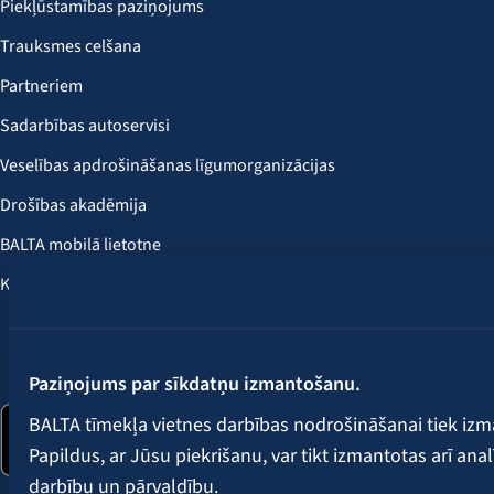
Piekļūstamības paziņojums
Trauksmes celšana
Partneriem
Sadarbības autoservisi
Veselības apdrošināšanas līgumorganizācijas
Drošības akadēmija
BALTA mobilā lietotne
Klientu labumi
Seko mums:
Paziņojums par sīkdatņu izmantošanu.
BALTA tīmekļa vietnes darbības nodrošināšanai tiek iz
Papildus, ar Jūsu piekrišanu, var tikt izmantotas arī ana
darbību un pārvaldību.