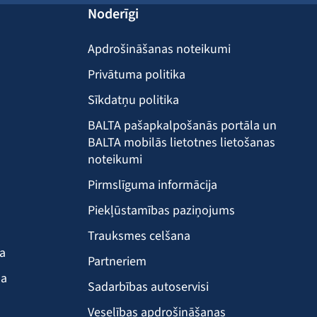
Noderīgi
Apdrošināšanas noteikumi
Privātuma politika
Sīkdatņu politika
BALTA pašapkalpošanās portāla un
BALTA mobilās lietotnes lietošanas
noteikumi
Pirmslīguma informācija
Piekļūstamības paziņojums
Trauksmes celšana
ba
Partneriem
ma
Sadarbības autoservisi
Veselības apdrošināšanas