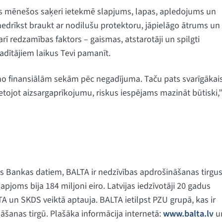
os mēnešos saķeri ietekmē slapjums, lapas, apledojums un
nedrīkst braukt ar nodilušu protektoru, jāpielāgo ātrums un
rī redzamības faktors – gaismas, atstarotāji un spilgti
adītājiem laikus Tevi pamanīt.
 no finansiālām sekām pēc negadījuma. Taču pats svarīgākai
ietojot aizsargaprīkojumu, riskus iespējams mazināt būtiski,
jas Bankas datiem, BALTA ir nedzīvības apdrošināšanas tirgu
pjoms bija 184 miljoni eiro. Latvijas iedzīvotāji 20 gadus
A un SKDS veiktā aptauja. BALTA ietilpst PZU grupā, kas ir
šanas tirgū. Plašāka informācija internetā:
www.balta.lv
u