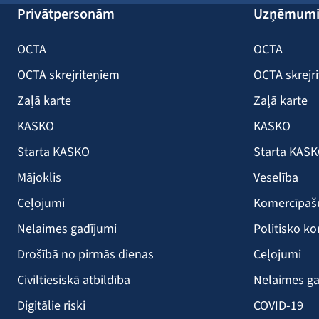
Privātpersonām
Uzņēmum
OCTA
OCTA
OCTA skrejriteņiem
OCTA skrejr
Zaļā karte
Zaļā karte
KASKO
KASKO
Starta KASKO
Starta KAS
Mājoklis
Veselība
Ceļojumi
Komercīpa
Nelaimes gadījumi
Politisko ko
Drošībā no pirmās dienas
Ceļojumi
Civiltiesiskā atbildība
Nelaimes ga
Digitālie riski
COVID-19