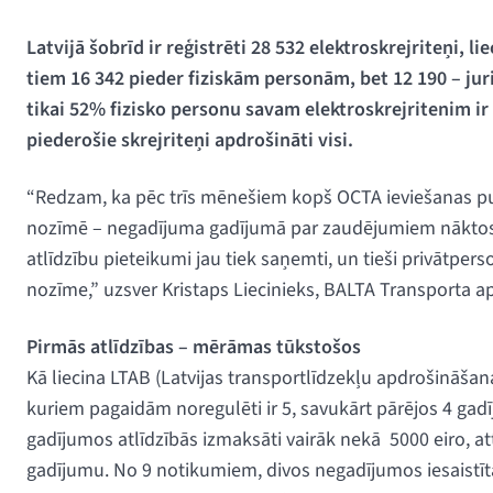
Latvijā šobrīd ir reģistrēti 28 532 elektroskrejriteņi, li
tiem 16 342 pieder fiziskām personām, bet 12 190 – ju
tikai 52% fizisko personu savam elektroskrejritenim 
piederošie skrejriteņi apdrošināti visi.
“Redzam, ka pēc trīs mēnešiem kopš OCTA ieviešanas pus
nozīmē – negadījuma gadījumā par zaudējumiem nāktos m
atlīdzību pieteikumi jau tiek saņemti, un tieši privātpers
nozīme,” uzsver Kristaps Liecinieks, BALTA Transporta a
Pirmās atlīdzības – mērāmas tūkstošos
Kā liecina LTAB (Latvijas transportlīdzekļu apdrošināšanas
kuriem pagaidām noregulēti ir 5, savukārt pārējos 4 gad
gadījumos atlīdzībās izmaksāti vairāk nekā 5000 eiro, att
gadījumu. No 9 notikumiem, divos negadījumos iesaistītais