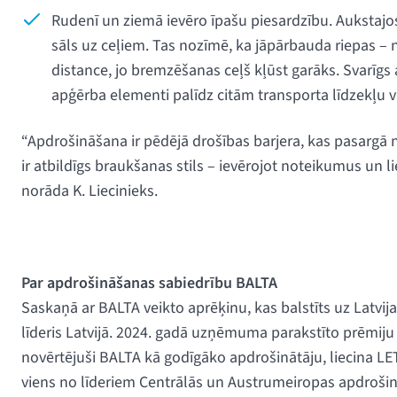
Rudenī un ziemā ievēro īpašu piesardzību. Aukstaj
sāls uz ceļiem. Tas nozīmē, ka jāpārbauda riepas – 
distance, jo bremzēšanas ceļš kļūst garāks. Svarīgs a
apģērba elementi palīdz citām transporta līdzekļu v
“Apdrošināšana ir pēdējā drošības barjera, kas pasargā
ir atbildīgs braukšanas stils – ievērojot noteikumus un l
norāda K. Liecinieks.
Par apdrošināšanas sabiedrību BALTA
Saskaņā ar BALTA veikto aprēķinu, kas balstīts uz Latvi
līderis Latvijā. 2024. gadā uzņēmuma parakstīto prēmiju a
novērtējuši BALTA kā godīgāko apdrošinātāju, liecina LET
viens no līderiem Centrālās un Austrumeiropas apdrošinā