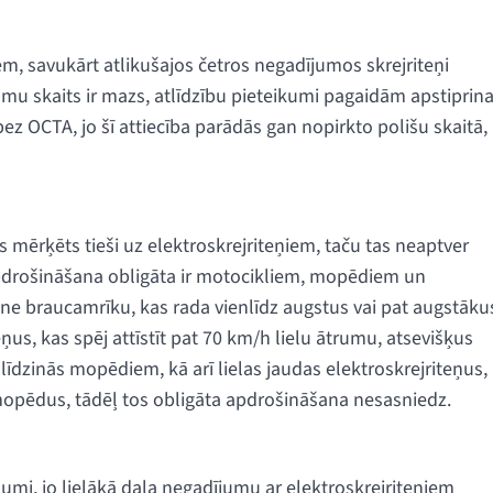
em, savukārt atlikušajos četros negadījumos skrejriteņi
u skaits ir mazs, atlīdzību pieteikumi pagaidām apstiprina
ez OCTA, jo šī attiecība parādās gan nopirkto polišu skaitā,
 mērķēts tieši uz elektroskrejriteņiem, taču tas neaptver
ā apdrošināšana obligāta ir motocikliem, mopēdiem un
rkne braucamrīku, kas rada vienlīdz augstus vai pat augstāku
us, kas spēj attīstīt pat 70 km/h lielu ātrumu, atsevišķus
līdzinās mopēdiem, kā arī lielas jaudas elektroskrejriteņus,
 mopēdus, tādēļ tos obligāta apdrošināšana nesasniedz.
dumi, jo lielākā daļa negadījumu ar elektroskrejriteņiem