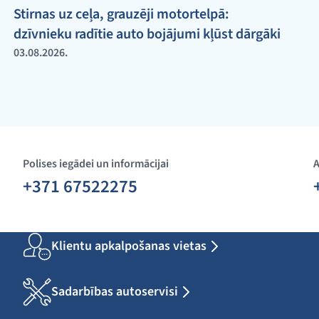
Stirnas uz ceļa, grauzēji motortelpā:
dzīvnieku radītie auto bojājumi kļūst dārgāki
03.08.2026.
Polises iegādei un informācijai
A
+371 67522275
Klientu apkalpošanas vietas
Sadarbības autoservisi