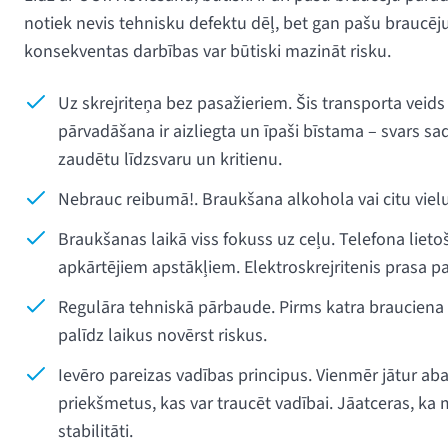
notiek nevis tehnisku defektu dēļ, bet gan pašu braucēju
konsekventas darbības var būtiski mazināt risku.
Uz skrejriteņa bez pasažieriem. Šis transporta veid
pārvadāšana ir aizliegta un īpaši bīstama – svars sa
zaudētu līdzsvaru un kritienu.
Nebrauc reibumā!. Braukšana alkohola vai citu vielu
Braukšanas laikā viss fokuss uz ceļu. Telefona liet
apkārtējiem apstākļiem. Elektroskrejritenis prasa pa
Regulāra tehniskā pārbaude. Pirms katra brauciena
palīdz laikus novērst riskus.
Ievēro pareizas vadības principus. Vienmēr jātur a
priekšmetus, kas var traucēt vadībai. Jāatceras, ka
stabilitāti.