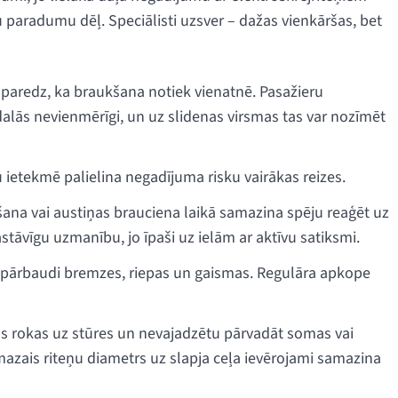
 paradumu dēļ. Speciālisti uzsver – dažas vienkāršas, bet
s paredz, ka braukšana notiek vienatnē. Pasažieru
dalās nevienmērīgi, un uz slidenas virsmas tas var nozīmēt
 ietekmē palielina negadījuma risku vairākas reizes.
ošana vai austiņas brauciena laikā samazina spēju reaģēt uz
stāvīgu uzmanību, jo īpaši uz ielām ar aktīvu satiksmi.
 pārbaudi bremzes, riepas un gaismas. Regulāra apkope
bas rokas uz stūres un nevajadzētu pārvadāt somas vai
 mazais riteņu diametrs uz slapja ceļa ievērojami samazina