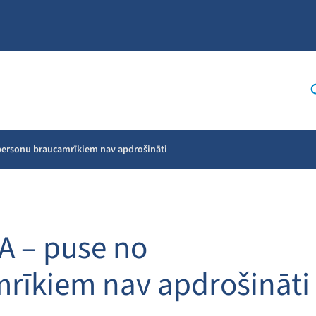
tpersonu braucamrīkiem nav apdrošināti
A – puse no
rīkiem nav apdrošināti