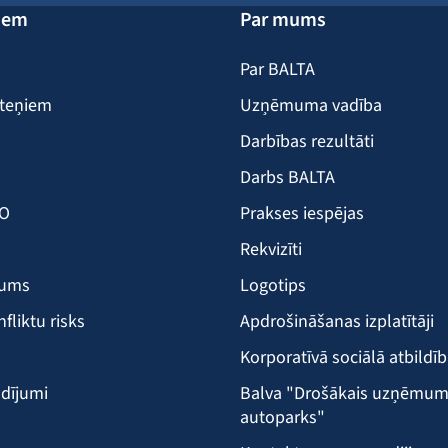
iem
Par mums
Par BALTA
iteņiem
Uzņēmuma vadība
Darbības rezultāti
Darbs BALTA
KO
Prakses iespējas
Rekvizīti
šums
Logotips
nfliktu risks
Apdrošināšanas izplatītāji
Korporatīvā sociālā atbildī
dījumi
Balva "Drošākais uzņēmu
autoparks"