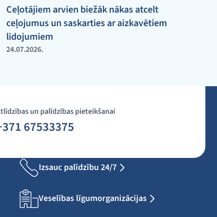
Ceļotājiem arvien biežāk nākas atcelt
ceļojumus un saskarties ar aizkavētiem
lidojumiem
24.07.2026.
tlīdzības un palīdzības pieteikšanai
+371 67533375
Izsauc palīdzību 24/7
Veselības līgumorganizācijas