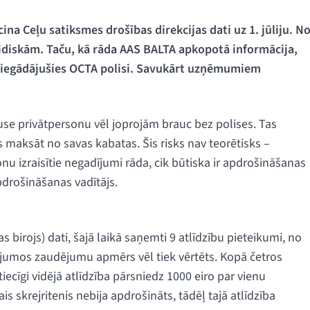
ecina Ceļu satiksmes drošības direkcijas dati uz 1. jūliju. N
ridiskām. Taču, kā rāda AAS BALTA apkopotā informācija,
ir iegādājušies OCTA polisi. Savukārt uzņēmumiem
e privātpersonu vēl joprojām brauc bez polises. Tas
aksāt no savas kabatas. Šis risks nav teorētisks –
onu izraisītie negadījumi rāda, cik būtiska ir apdrošināšanas
pdrošināšanas vadītājs.
 birojs) dati, šajā laikā saņemti 9 atlīdzību pieteikumi, no
ījumos zaudējumu apmērs vēl tiek vērtēts. Kopā četros
iecīgi vidējā atlīdzība pārsniedz 1000 eiro par vienu
 skrejritenis nebija apdrošināts, tādēļ tajā atlīdzība