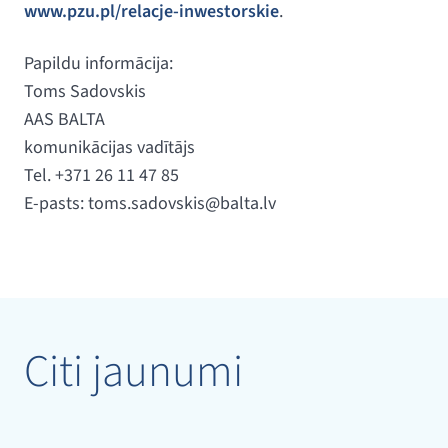
www.pzu.pl/relacje-inwestorskie
.
Papildu informācija:
Toms Sadovskis
AAS BALTA
komunikācijas vadītājs
Tel. +371 26 11 47 85
E-pasts:
toms.sadovskis@balta.lv
Citi jaunumi