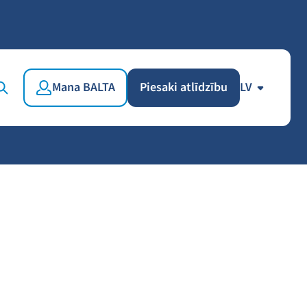
Mana BALTA
Piesaki atlīdzību
LV