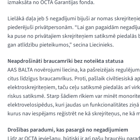
izmaksāta no OCTA Garantijas fonda.
Lielākā daļa jeb 5 negadījumi bijuši ar nomas skrejriteņi
piederējuši privātpersonām. “Lai gan pagaidām negadījum
ka puse no privātajiem skrejriteņiem satiksmē piedalās b
gan atlīdzību pieteikumos,” secina Liecinieks.
Neapdrošināti braucamrīki bez noteikta statusa
AAS BALTA novērojumi liecina, ka pašreizējais regulējums
citus līdzīgus braucamrīkus. Proti, pašlaik civiltiesisk
elektroskrejriteņiem, taču ceļu satiksmē piedalās arī vi
riskus satiksmē. Starp šādiem rīkiem var minēt monoriteņ
elektrovelosipēdus, kuri jaudas un funkcionalitātes ziņā 
kurus nav iespējams reģistrēt ne kā skrejriteņus, ne kā
Drošības paradumi, kas pasargā no negadījumiem
Līdz ar OCTA ieviešanu, būtiski ir arī pašu braucēju para