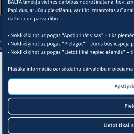
BALTA tīmekļa vietnes darbības nodrošināšanai tiek iz
Papildus, ar Jūsu piekrišanu, var tikt izmantotas arī ana
darbību un pārvaldību.
• Noklikšķinot uz pogas "Apstiprināt visas" – tiks piemēr
© 2026 AAS BALTA | Skanstes iela 25, Rīga, LV-1013, Latvija.
• Noklikšķinot uz pogas "Pielāgot" – Jums būs iespēja pi
Vienotais reģ. Nr. 40003049409.
• Noklikšķinot uz pogas "Lietot tikai nepieciešamās" – t
Plašāka informācija par sīkdatņu pārvaldību ir pieejam
Apstipri
Piel
Lietot tikai 