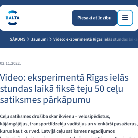
Piesaki atlīdzību
SĀKUMS
Jaunumi
Video: eksperimentā Rīgas ielās stundas laikā
02.11.2022.
Video: eksperimentā Rīgas ielās
stundas laikā fiksē teju 50 ceļu
satiksmes pārkāpumu
Ceļu satiksmes drošība skar ikvienu – velosipēdistus,
kājāmgājējus, transportlīdzekļu vadītājus un vienkārši pasažierus,
kurus kaut kur ved. Latvijā ceļu satiksmes negadījumos