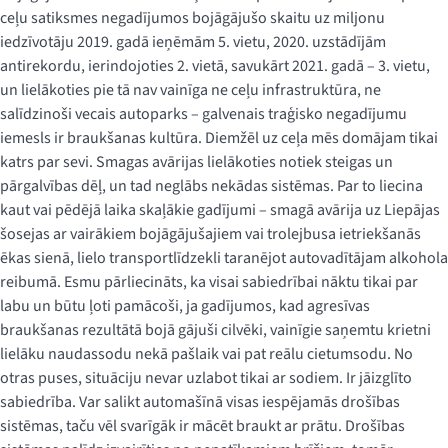
ceļu satiksmes negadījumos bojāgājušo skaitu uz miljonu
iedzīvotāju 2019. gadā ieņēmām 5. vietu, 2020. uzstādījām
antirekordu, ierindojoties 2. vietā, savukārt 2021. gadā – 3. vietu,
un lielākoties pie tā nav vainīga ne ceļu infrastruktūra, ne
salīdzinoši vecais autoparks – galvenais traģisko negadījumu
iemesls ir braukšanas kultūra. Diemžēl uz ceļa mēs domājam tikai
katrs par sevi. Smagas avārijas lielākoties notiek steigas un
pārgalvības dēļ, un tad neglābs nekādas sistēmas. Par to liecina
kaut vai pēdējā laika skaļākie gadījumi – smagā avārija uz Liepājas
šosejas ar vairākiem bojāgājušajiem vai trolejbusa ietriekšanās
ēkas sienā, lielo transportlīdzekli taranējot autovadītājam alkohola
reibumā. Esmu pārliecināts, ka visai sabiedrībai nāktu tikai par
labu un būtu ļoti pamācoši, ja gadījumos, kad agresīvas
braukšanas rezultātā bojā gājuši cilvēki, vainīgie saņemtu krietni
lielāku naudassodu nekā pašlaik vai pat reālu cietumsodu. No
otras puses, situāciju nevar uzlabot tikai ar sodiem. Ir jāizglīto
sabiedrība. Var salikt automašīnā visas iespējamās drošības
sistēmas, taču vēl svarīgāk ir mācēt braukt ar prātu. Drošības