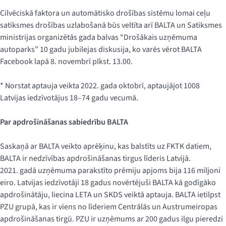
Cilvēciskā faktora un automātisko drošības sistēmu lomai ceļu
satiksmes drošības uzlabošanā būs veltīta arī BALTA un Satiksmes
ministrijas organizētās gada balvas “Drošākais uzņēmuma
autoparks” 10 gadu jubilejas diskusija, ko varēs vērot BALTA
Facebook lapā 8. novembrī plkst. 13.00.
* Norstat aptauja veikta 2022. gada oktobrī, aptaujājot 1008
Latvijas iedzīvotājus 18–74 gadu vecumā.
Par apdrošināšanas sabiedrību BALTA
Saskaņā ar BALTA veikto aprēķinu, kas balstīts uz FKTK datiem,
BALTA ir nedzīvības apdrošināšanas tirgus līderis Latvijā.
2021. gadā uzņēmuma parakstīto prēmiju apjoms bija 116 miljoni
eiro. Latvijas iedzīvotāji 18 gadus novērtējuši BALTA kā godīgāko
apdrošinātāju, liecina LETA un SKDS veiktā aptauja. BALTA ietilpst
PZU grupā, kas ir viens no līderiem Centrālās un Austrumeiropas
apdrošināšanas tirgū. PZU ir uzņēmums ar 200 gadus ilgu pieredzi