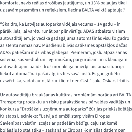
komforta, nevis reālas drošības jautājums, un 13% paļaujas tikai
uz savām prasmēm un refleksiem, liecina BALTA veiktā aptauja.*
“Skaidrs, ka Latvijas autoparka vidējais vecums – 14 gadu – ir
pārāk liels, lai varētu runāt par pilnvērtīgu ADAS atbalstu visiem
autovadītājiem, jo vecāka gadagājuma automašīnās visu šo gudro
asistentu nemaz nav. Mūsdienu blīvās satiksmes apstākļos dažas
ADAS patiešām ir dzīvības glābējas. Piemēram, joslu atpazīšanas
sistēma, kas viedtālrunī iegrimušam, pārgurušam un izklaidīgam
autovadītājam palīdz droši nonākt galamērķī, bīstamā situācijā
liekot automašīnai pašai atgriezties savā joslā. Es gan gribētu
uzsvērt, ka, vadot auto, tālruni lietot nedrīkst!” saka Oskars Irbītis.
Uz autovadītāju braukšanas kultūras problēmām norāda arī BALTA
Transporta produktu un risku parakstīšanas pārvaldes vadītājs un
konkursa “Drošākais uzņēmuma autoparks” žūrijas priekšsēdētājs
Kristaps Liecinieks: “Latvija diemžēl starp visām Eiropas
Savienības valstīm izceļas ar patiešām bēdīgu ceļu satiksmē
bojāgājušo statistiku – saskaņā ar Eiropas Komisijas datiem par