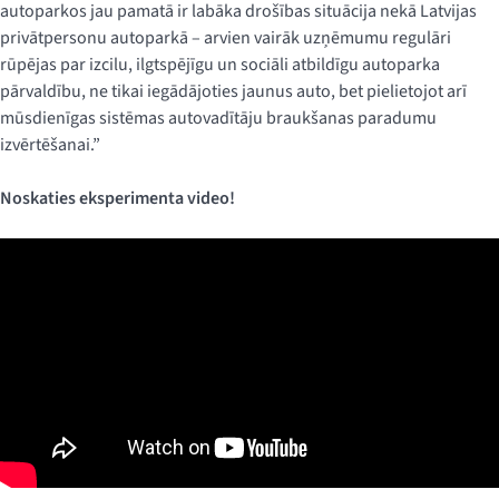
autoparkos jau pamatā ir labāka drošības situācija nekā Latvijas
privātpersonu autoparkā – arvien vairāk uzņēmumu regulāri
rūpējas par izcilu, ilgtspējīgu un sociāli atbildīgu autoparka
pārvaldību, ne tikai iegādājoties jaunus auto, bet pielietojot arī
mūsdienīgas sistēmas autovadītāju braukšanas paradumu
izvērtēšanai.”
Noskaties eksperimenta video!