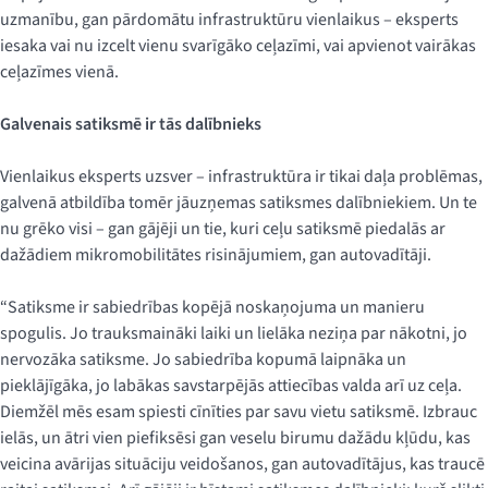
uzmanību, gan pārdomātu infrastruktūru vienlaikus – eksperts
iesaka vai nu izcelt vienu svarīgāko ceļazīmi, vai apvienot vairākas
ceļazīmes vienā.
Galvenais satiksmē ir tās dalībnieks
Vienlaikus eksperts uzsver – infrastruktūra ir tikai daļa problēmas,
galvenā atbildība tomēr jāuzņemas satiksmes dalībniekiem. Un te
nu grēko visi – gan gājēji un tie, kuri ceļu satiksmē piedalās ar
dažādiem mikromobilitātes risinājumiem, gan autovadītāji.
“Satiksme ir sabiedrības kopējā noskaņojuma un manieru
spogulis. Jo trauksmaināki laiki un lielāka neziņa par nākotni, jo
nervozāka satiksme. Jo sabiedrība kopumā laipnāka un
pieklājīgāka, jo labākas savstarpējās attiecības valda arī uz ceļa.
Diemžēl mēs esam spiesti cīnīties par savu vietu satiksmē. Izbrauc
ielās, un ātri vien piefiksēsi gan veselu birumu dažādu kļūdu, kas
veicina avārijas situāciju veidošanos, gan autovadītājus, kas traucē