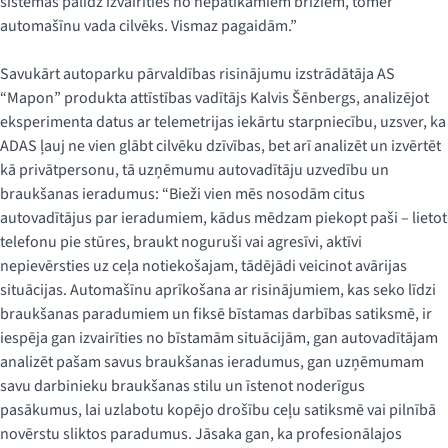
sistēmas palīdz izvairīties no nepatīkamiem brīžiem, tomēr
automašīnu vada cilvēks. Vismaz pagaidām.”
Savukārt autoparku pārvaldības risinājumu izstrādātāja AS
“Mapon” produkta attīstības vadītājs Kalvis Šēnbergs, analizējot
eksperimenta datus ar telemetrijas iekārtu starpniecību, uzsver, ka
ADAS ļauj ne vien glābt cilvēku dzīvības, bet arī analizēt un izvērtēt
kā privātpersonu, tā uzņēmumu autovadītāju uzvedību un
braukšanas ieradumus: “Bieži vien mēs nosodām citus
autovadītājus par ieradumiem, kādus mēdzam piekopt paši – lietot
telefonu pie stūres, braukt noguruši vai agresīvi, aktīvi
nepievērsties uz ceļa notiekošajam, tādējādi veicinot avārijas
situācijas. Automašīnu aprīkošana ar risinājumiem, kas seko līdzi
braukšanas paradumiem un fiksē bīstamas darbības satiksmē, ir
iespēja gan izvairīties no bīstamām situācijām, gan autovadītājam
analizēt pašam savus braukšanas ieradumus, gan uzņēmumam
savu darbinieku braukšanas stilu un īstenot noderīgus
pasākumus, lai uzlabotu kopējo drošību ceļu satiksmē vai pilnībā
novērstu sliktos paradumus. Jāsaka gan, ka profesionālajos