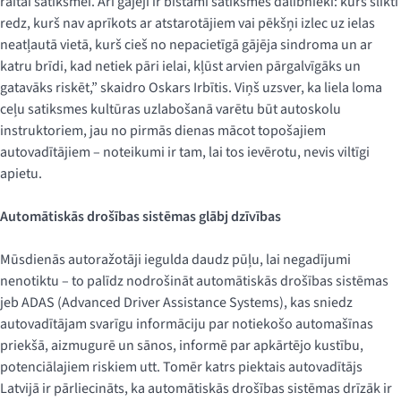
raitai satiksmei. Arī gājēji ir bīstami satiksmes dalībnieki: kurš slikti
redz, kurš nav aprīkots ar atstarotājiem vai pēkšņi izlec uz ielas
neatļautā vietā, kurš cieš no nepacietīgā gājēja sindroma un ar
katru brīdi, kad netiek pāri ielai, kļūst arvien pārgalvīgāks un
gatavāks riskēt,” skaidro Oskars Irbītis. Viņš uzsver, ka liela loma
ceļu satiksmes kultūras uzlabošanā varētu būt autoskolu
instruktoriem, jau no pirmās dienas mācot topošajiem
autovadītājiem – noteikumi ir tam, lai tos ievērotu, nevis viltīgi
apietu.
Automātiskās drošības sistēmas glābj dzīvības
Mūsdienās autoražotāji iegulda daudz pūļu, lai negadījumi
nenotiktu – to palīdz nodrošināt automātiskās drošības sistēmas
jeb ADAS (Advanced Driver Assistance Systems), kas sniedz
autovadītājam svarīgu informāciju par notiekošo automašīnas
priekšā, aizmugurē un sānos, informē par apkārtējo kustību,
potenciālajiem riskiem utt. Tomēr katrs piektais autovadītājs
Latvijā ir pārliecināts, ka automātiskās drošības sistēmas drīzāk ir