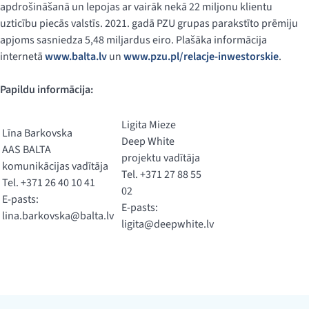
apdrošināšanā un lepojas ar vairāk nekā 22 miljonu klientu
uzticību piecās valstīs. 2021. gadā PZU grupas parakstīto prēmiju
apjoms sasniedza 5,48 miljardus eiro. Plašāka informācija
internetā
www.balta.lv
un
www.pzu.pl/relacje-inwestorskie
.
Papildu informācija:
Ligita Mieze
Līna Barkovska
Deep White
AAS BALTA
projektu vadītāja
komunikācijas vadītāja
Tel. +371 27 88 55
Tel. +371 26 40 10 41
02
E-pasts:
E-pasts:
lina.barkovska@balta.lv
ligita@deepwhite.lv