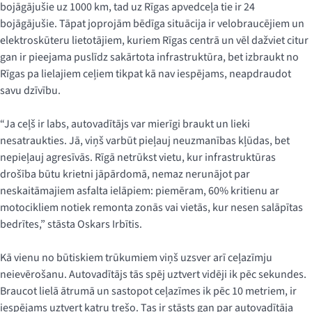
bojāgājušie uz 1000 km, tad uz Rīgas apvedceļa tie ir 24
bojāgājušie. Tāpat joprojām bēdīga situācija ir velobraucējiem un
elektroskūteru lietotājiem, kuriem Rīgas centrā un vēl dažviet citur
gan ir pieejama puslīdz sakārtota infrastruktūra, bet izbraukt no
Rīgas pa lielajiem ceļiem tikpat kā nav iespējams, neapdraudot
savu dzīvību.
“Ja ceļš ir labs, autovadītājs var mierīgi braukt un lieki
nesatraukties. Jā, viņš varbūt pieļauj neuzmanības kļūdas, bet
nepieļauj agresīvās. Rīgā netrūkst vietu, kur infrastruktūras
drošība būtu krietni jāpārdomā, nemaz nerunājot par
neskaitāmajiem asfalta ielāpiem: piemēram, 60% kritienu ar
motocikliem notiek remonta zonās vai vietās, kur nesen salāpītas
bedrītes,” stāsta Oskars Irbītis.
Kā vienu no būtiskiem trūkumiem viņš uzsver arī ceļazīmju
neievērošanu. Autovadītājs tās spēj uztvert vidēji ik pēc sekundes.
Braucot lielā ātrumā un sastopot ceļazīmes ik pēc 10 metriem, ir
iespējams uztvert katru trešo. Tas ir stāsts gan par autovadītāja