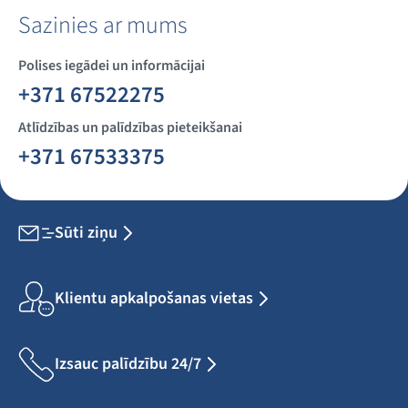
Sazinies ar mums
Polises iegādei un informācijai
+371 67522275
Atlīdzības un palīdzības pieteikšanai
+371 67533375
Sūti ziņu
Klientu apkalpošanas vietas
Izsauc palīdzību 24/7