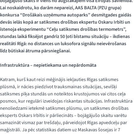
bojāgājušo skaits ir viens no augstākajiem visā Eiropas Savienībā.
Lai noskaidrotu, ko darām nepareizi, AAS BALTA (PZU grupa)
konkursa
“
Drošākais uzņēmuma autoparks” desmitgades gaidās
devās ielās kopā ar satiksmes drošības ekspertu Oskaru Irbīti un
īstenoja eksperimentu
“
Ceļu satiksmes drošības termometrs”,
stundas laikā fiksējot gandrīz 50 ļoti bīstamu situāciju – ikdienas
realitāti Rīgā: no distances un luksofora signālu neievērošanas
līdz būtiskai ātruma pārsniegšanai.
Infrastruktūra – nepietiekama un nepārdomāta
Katram, kurš kaut reizi mēģinājis iekļauties Rīgas satiksmes
plūsmā, ir nācies piedzīvot trauksmainas situācijas, sevišķi
satiksmes pīķa stundās un noteiktos krustojumos vai citos ceļa
posmos, kur regulāri izveidojas riskantas situācijas. Infrastruktūra
nenoliedzami ietekmē satiksmes plūsmu, un satiksmes drošības
eksperts Oskars Irbītis ir pārliecināts – bojāgājušo skaitu varētu
samazināt vismaz par trešdaļu, pārveidojot Rīgas apvedceļu par
maģistrāli. Ja pēc statistikas datiem uz Maskavas šosejas ir 7