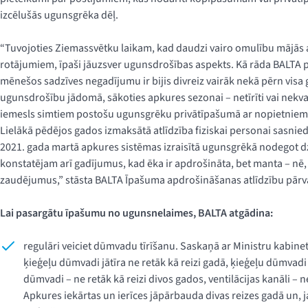
izcēlušās ugunsgrēka dēļ.
“Tuvojoties Ziemassvētku laikam, kad daudzi vairo omulību mājās
rotājumiem, īpaši jāuzsver ugunsdrošības aspekts. Kā rāda BALTA p
mēnešos sadzīves negadījumu ir bijis divreiz vairāk nekā pērn visa 
ugunsdrošību jādomā, sākoties apkures sezonai – netīrīti vai nekvali
iemesls simtiem postošu ugunsgrēku privātīpašumā ar nopietniem
Lielākā pēdējos gados izmaksātā atlīdzība fiziskai personai sasnied
2021. gada martā apkures sistēmas izraisītā ugunsgrēkā nodegot dz
konstatējam arī gadījumus, kad ēka ir apdrošināta, bet manta – nē, 
zaudējumus,” stāsta BALTA Īpašuma apdrošināšanas atlīdzību pārva
Lai pasargātu īpašumu no ugunsnelaimes, BALTA atgādina:
regulāri veiciet dūmvadu tīrīšanu. Saskaņā ar Ministru kabin
ķieģeļu dūmvadi jātīra ne retāk kā reizi gadā, ķieģeļu dūmva
dūmvadi – ne retāk kā reizi divos gados, ventilācijas kanāli – ne
Apkures iekārtas un ierīces jāpārbauda divas reizes gadā un, j