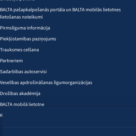
BALTA pašapkalpošanās portāla un BALTA mobilās lietotnes
lietošanas noteikumi
Pirmslīguma informācija
Piekļūstamības paziņojums
Trauksmes celšana
Partneriem
Sadarbības autoservisi
Veselības apdrošināšanas līgumorganizācijas
Drošības akadēmija
BALTA mobilā lietotne
Klientu labumi
Seko mums: