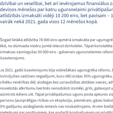
dzīvībai un veselībai, bet arī ievērojamus finansiālus
deviņos mēnešos par katru ugunsnelaimi privātīpaš
atlīdzībās izmaksāti vidēji 10 200 eiro, bet pavisam – 1,
vairāk nekā 2021. gada visos 12 mēnešos kopā.
Šogad lielākā atlīdzība 78 000 eiro apmērā izmaksāta par ugunsgrē
ēkā, no dūmvada niedru jumtā ielecot dzirkstelei. Tāpat konstatēta
izmaksas sasniegušas 50 000 eiro –galvenais ugunsnelaimes cēlonis 
īssavienojums.
Ja 2021. gadā īssavienojums bija visbiežākais ugunsgrēka cēlonis,
izvirzījušies sadzīves negadījumi, kuru dēļ izceļas 35% ugunsgrēku.
cilvēku nevērības dēļ: aizdegas bez uzraudzības atstātas sveces, ad
novietotās atkritumu tvertnēs nenodzēsti izsmēķi, grils, gatavojot uz
aizmirsts ēdiens utt. Tāpat privātīpašumus uguns posta apkures s
personu ļaunprātīgas rīcības un eksploziju, piemēram, gāzes balon
5% gadījumu aizdegšanās iemesls nav noskaidrojams. Arvien biežāk
pieteikumi par postījumiem, kas nodarīti kopīpašumam vai privā