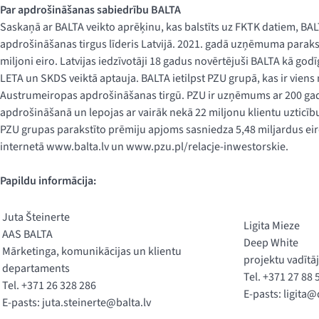
Par apdrošināšanas sabiedrību BALTA
Saskaņā ar BALTA veikto aprēķinu, kas balstīts uz FKTK datiem, BAL
apdrošināšanas tirgus līderis Latvijā. 2021. gadā uzņēmuma paraks
miljoni eiro. Latvijas iedzīvotāji 18 gadus novērtējuši BALTA kā god
LETA un SKDS veiktā aptauja. BALTA ietilpst PZU grupā, kas ir viens
Austrumeiropas apdrošināšanas tirgū. PZU ir uzņēmums ar 200 gad
apdrošināšanā un lepojas ar vairāk nekā 22 miljonu klientu uzticību
PZU grupas parakstīto prēmiju apjoms sasniedza 5,48 miljardus eir
internetā www.balta.lv un www.pzu.pl/relacje-inwestorskie.
Papildu informācija:
Juta Šteinerte
Ligita Mieze
AAS BALTA
Deep White
Mārketinga, komunikācijas un klientu
projektu vadītā
departaments
Tel. +371 27 88 
Tel. +371 26 328 286
E-pasts:
ligita@
E-pasts:
juta.steinerte@balta.lv