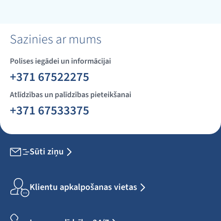
Sazinies ar mums
Polises iegādei un informācijai
+371 67522275
Atlīdzības un palīdzības pieteikšanai
+371 67533375
Sūti ziņu
Klientu apkalpošanas vietas