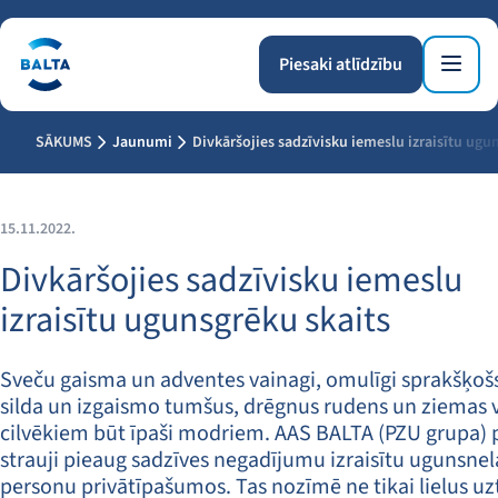
Piesaki atlīdzību
SĀKUMS
Jaunumi
Divkāršojies sadzīvisku iemeslu izraisītu ugu
15.11.2022.
Divkāršojies sadzīvisku iemeslu
izraisītu ugunsgrēku skaits
Sveču gaisma un adventes vainagi, omulīgi sprakšķoš
silda un izgaismo tumšus, drēgnus rudens un ziemas v
cilvēkiem būt īpaši modriem. AAS BALTA (PZU grupa) 
strauji pieaug sadzīves negadījumu izraisītu ugunsnela
personu privātīpašumos. Tas nozīmē ne tikai lielus u