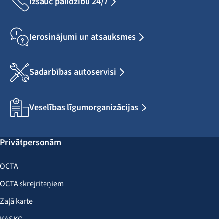
Izsauc palīdzību 24/7
Ierosinājumi un atsauksmes
Sadarbības autoservisi
Veselības līgumorganizācijas
Privātpersonām
OCTA
OCTA skrejriteņiem
Zaļā karte