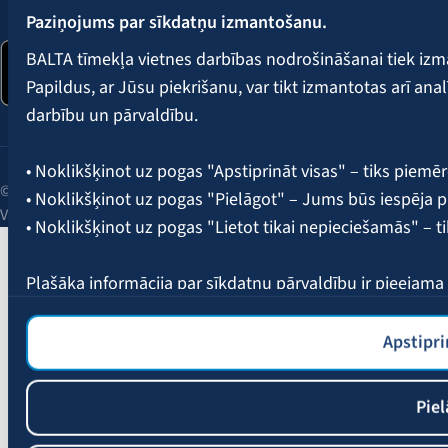
Paziņojums par sīkdatņu izmantošanu.
BALTA tīmekļa vietnes darbības nodrošināšanai tiek iz
Papildus, ar Jūsu piekrišanu, var tikt izmantotas arī ana
darbību un pārvaldību.
• Noklikšķinot uz pogas "Apstiprināt visas" – tiks piemēr
© 2026 AAS BALTA | Skanstes iela 25, Rīga, LV-1013, Latvija.
• Noklikšķinot uz pogas "Pielāgot" – Jums būs iespēja pi
Vienotais reģ. Nr. 40003049409.
• Noklikšķinot uz pogas "Lietot tikai nepieciešamās" – t
Plašāka informācija par sīkdatņu pārvaldību ir pieejam
Apstipri
Piel