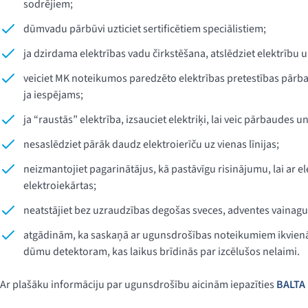
sodrējiem;
dūmvadu pārbūvi uzticiet sertificētiem speciālistiem;
ja dzirdama elektrības vadu čirkstēšana, atslēdziet elektrību un
veiciet MK noteikumos paredzēto elektrības pretestības pārbau
ja iespējams;
ja “raustās” elektrība, izsauciet elektriķi, lai veic pārbaudes
nesaslēdziet pārāk daudz elektroierīču uz vienas līnijas;
neizmantojiet pagarinātājus, kā pastāvīgu risinājumu, lai ar e
elektroiekārtas;
neatstājiet bez uzraudzības degošas sveces, adventes vainag
atgādinām, ka saskaņā ar ugunsdrošības noteikumiem ikvienā
dūmu detektoram, kas laikus brīdinās par izcēlušos nelaimi.
Ar plašāku informāciju par ugunsdrošību aicinām iepazīties
BALTA 