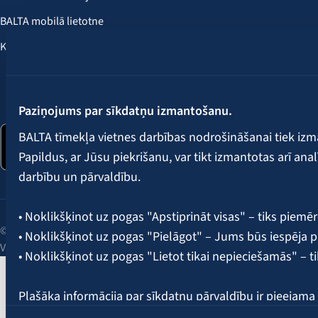
BALTA mobilā lietotne
Klientu labumi
Seko mums:
Paziņojums par sīkdatņu izmantošanu.
BALTA tīmekļa vietnes darbības nodrošināšanai tiek iz
Papildus, ar Jūsu piekrišanu, var tikt izmantotas arī ana
darbību un pārvaldību.
• Noklikšķinot uz pogas "Apstiprināt visas" – tiks piemēr
© 2026 AAS BALTA | Skanstes iela 25, Rīga, LV-1013, Latvija.
• Noklikšķinot uz pogas "Pielāgot" – Jums būs iespēja pi
Vienotais reģ. Nr. 40003049409.
• Noklikšķinot uz pogas "Lietot tikai nepieciešamās" – t
Plašāka informācija par sīkdatņu pārvaldību ir pieejam