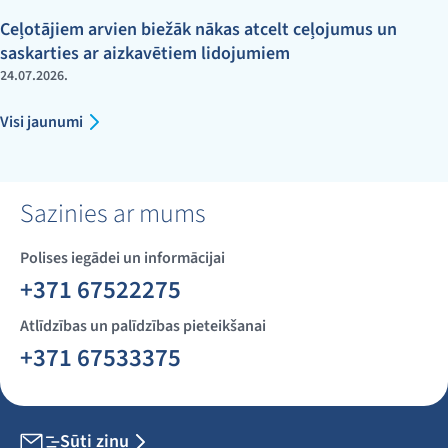
Ceļotājiem arvien biežāk nākas atcelt ceļojumus un
saskarties ar aizkavētiem lidojumiem
24.07.2026.
Visi jaunumi
Sazinies ar mums
Polises iegādei un informācijai
+371 67522275
Atlīdzības un palīdzības pieteikšanai
+371 67533375
Sūti ziņu