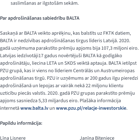
saslimšanas ar ilgstošām sekām.
Par apdrošināšanas sabiedrību BALTA
Saskaņā ar BALTA veikto aprēķinu, kas balstīts uz FKTK datiem,
BALTA ir nedzīvības apdrošināšanas tirgus līderis Latvijā. 2020.
gadā uzņēmuma parakstīto prēmiju apjoms bija 107,3 miljoni eiro.
Latvijas iedzīvotāji17 gadus novērtējuši BALTA kā godīgāko
apdrošinātāju, liecina LETA un SKDS veiktā aptauja. BALTA ietilpst
PZU grupā, kas ir viens no līderiem Centrālās un Austrumeiropas
apdrošināšanas tirgū. PZU ir uzņēmums ar 200 gadus ilgu pieredzi
apdrošināšanā un lepojas ar vairāk nekā 22 miljonu klientu
uzticību piecās valstīs. 2020. gadā PZU grupas parakstīto prēmiju
apjoms sasniedza 5,33 miljardus eiro. Plašāka informācija
internetā
www.balta.lv
un
www.pzu.pl/relacje-inwestorskie
.
Papildu informācija:
Līna Lisnere
Janīna Biteniece