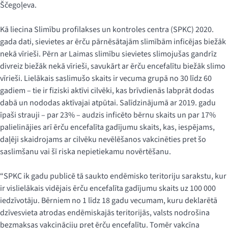
Ščegoļeva.
Kā liecina Slimību profilakses un kontroles centra (SPKC) 2020.
gada dati, sievietes ar ērču pārnēsātajām slimībām inficējas biežāk
nekā vīrieši. Pērn ar Laimas slimību sievietes slimojušas gandrīz
divreiz biežāk nekā vīrieši, savukārt ar ērču encefalītu biežāk slimo
vīrieši. Lielākais saslimušo skaits ir vecuma grupā no 30 līdz 60
gadiem – tie ir fiziski aktīvi cilvēki, kas brīvdienās labprāt dodas
dabā un nododas aktīvajai atpūtai. Salīdzinājumā ar 2019. gadu
īpaši strauji – par 23% – audzis inficēto bērnu skaits un par 17%
palielinājies arī ērču encefalīta gadījumu skaits, kas, iespējams,
daļēji skaidrojams ar cilvēku nevēlēšanos vakcinēties pret šo
saslimšanu vai šī riska nepietiekamu novērtēšanu.
“SPKC ik gadu publicē tā saukto endēmisko teritoriju sarakstu, kur
ir vislielākais vidējais ērču encefalīta gadījumu skaits uz 100 000
iedzīvotāju. Bērniem no 1 līdz 18 gadu vecumam, kuru deklarētā
dzīvesvieta atrodas endēmiskajās teritorijās, valsts nodrošina
bezmaksas vakcināciju pret ērču encefalītu. Tomēr vakcīna