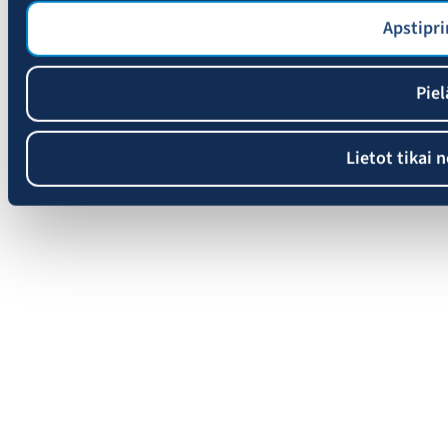
Apstipri
Piel
Lietot tikai 