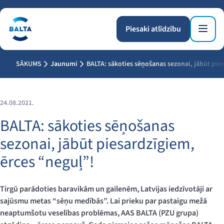
Piesaki atlīdzību
SĀKUMS
Jaunumi
BALTA: sākoties sēņošanas sezonai, jābūt pie
24.08.2021.
BALTA: sākoties sēņošanas
sezonai, jābūt piesardzīgiem,
ērces “neguļ”!
Tirgū parādoties baravikām un gailenēm, Latvijas iedzīvotāji ar
sajūsmu metas “sēņu medībās”. Lai prieku par pastaigu mežā
neaptumšotu veselības problēmas, AAS BALTA (PZU grupa)