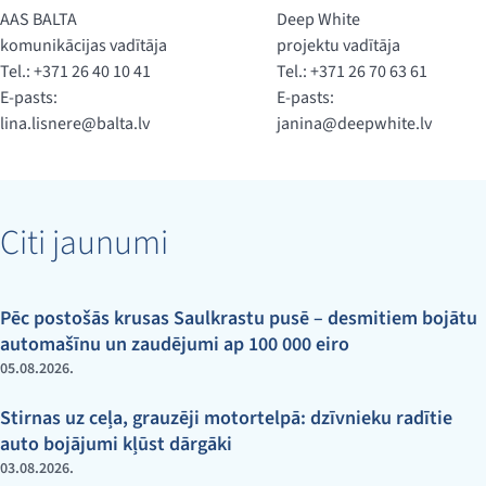
AAS BALTA
Deep White
komunikācijas vadītāja
projektu vadītāja
Tel.: +371 26 40 10 41
Tel.: +371 26 70 63 61
E-pasts:
E-pasts:
lina.lisnere@balta.lv
janina@deepwhite.lv
Citi jaunumi
Pēc postošās krusas Saulkrastu pusē – desmitiem bojātu
automašīnu un zaudējumi ap 100 000 eiro
05.08.2026.
Stirnas uz ceļa, grauzēji motortelpā: dzīvnieku radītie
auto bojājumi kļūst dārgāki
03.08.2026.