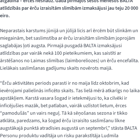
atgādina – ērces nesnauž. Gada pirmajos sešos mēnešos BALTA
atlīdzībās par ērču izraisītām slimībām izmaksājusi jau teju 20 000
eiro.
Neparastais karstums jūnijā un jūlijā licis arī ērcēm būt slinkām un
miegainām, bet saslimstība ar ērču izraisītām slimībām joprojām
saglabājas ļoti augsta. Pirmajā pusgadā BALTA izmaksājusi
atlīdzības par vairāk nekā 100 pieteikumiem, kas saistīti ar
ārstēšanos no Laimas slimības (laimboreliozes) un ērču encefalīta.
Lielākais saslimšanas gadījumu skaits novērots maijā.
“Ērču aktivitātes periods parasti ir no maija līdz oktobrim, kad
ievērojami palielinās inficēto skaits. Tas lielā mērā atkarīgs no laika
apstākļiem. Karstā vasara šogad ir ietekmējusi to, ka cilvēki ir
inficējušies mazāk, bet patlaban, vairāk uzlīstot lietum, ērces
“pamodušās” un vairs neguļ. Tā kā sēņošanas sezona ir tikko
atklāta, paredzams, ka šogad ērču izraisīto saslimšanu līkne
augstākajā punktā atradīsies augustā un septembrī,” stāsta
BALTA
Personu produktu vadītāja un risku parakstītāja Ludmila