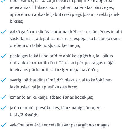
nodrošinies, lai kukaiņi nevarētu pakļūt zem apģērba –
ieteicamas ir bikses, kuru galiem pārvilktas pāri zeķes,
aprocēm un apkaklei jābūt cieši pieguļošām, krekls jāliek
biksēs;
valkā gaiša un slīdīga auduma drēbes – uz tām ērces ir labi
saskatāmas, tādējādi samazinās iespēja, ka tās pieķersies
drēbēm un tālāk nokļūs uz ķermeņa;
pastaigas laikā ik pa brīdim aplūko apģērbu, lai laikus
notrauktu pamanīto ērci. Tāpat arī pēc pastaigas mājās
ieteicams pārbaudīt, vai uz ķermeņa nav ērču;
svarīgi pārbaudīt arī mājdzīvniekus, vai to kažokā nav
ieķērusies vai jau piesūkusies ērce;
izmanto arī kukaiņu atbaidīšanas līdzekļus;
ja ērce tomēr piesūkusies, tā uzmanīgi jānoņem –
bit.ly/2pGxYgR;
vakcīna pret ērču encefalītu var pasargāt no smagas