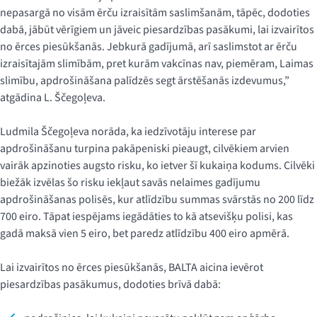
nepasargā no visām ērču izraisītām saslimšanām, tāpēc, dodoties
dabā, jābūt vērīgiem un jāveic piesardzības pasākumi, lai izvairītos
no ērces piesūkšanās. Jebkurā gadījumā, arī saslimstot ar ērču
izraisītajām slimībām, pret kurām vakcīnas nav, piemēram, Laimas
slimību, apdrošināšana palīdzēs segt ārstēšanās izdevumus,”
atgādina L. Ščegoļeva.
Ludmila Ščegoļeva norāda, ka iedzīvotāju interese par
apdrošināšanu turpina pakāpeniski pieaugt, cilvēkiem arvien
vairāk apzinoties augsto risku, ko ietver šī kukaiņa kodums. Cilvēki
biežāk izvēlas šo risku iekļaut savās nelaimes gadījumu
apdrošināšanas polisēs, kur atlīdzību summas svārstās no 200 līdz
700 eiro. Tāpat iespējams iegādāties to kā atsevišķu polisi, kas
gadā maksā vien 5 eiro, bet paredz atlīdzību 400 eiro apmērā.
Lai izvairītos no ērces piesūkšanās, BALTA aicina ievērot
piesardzības pasākumus, dodoties brīvā dabā: