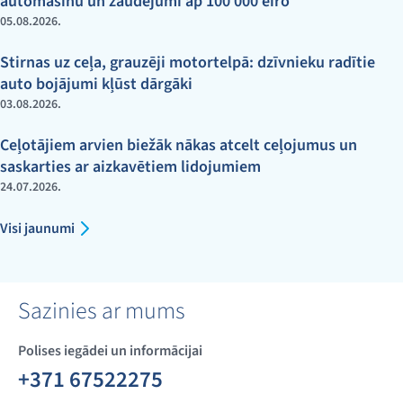
automašīnu un zaudējumi ap 100 000 eiro
05.08.2026.
Stirnas uz ceļa, grauzēji motortelpā: dzīvnieku radītie
auto bojājumi kļūst dārgāki
03.08.2026.
Ceļotājiem arvien biežāk nākas atcelt ceļojumus un
saskarties ar aizkavētiem lidojumiem
24.07.2026.
Visi jaunumi
Sazinies ar mums
Polises iegādei un informācijai
+371 67522275