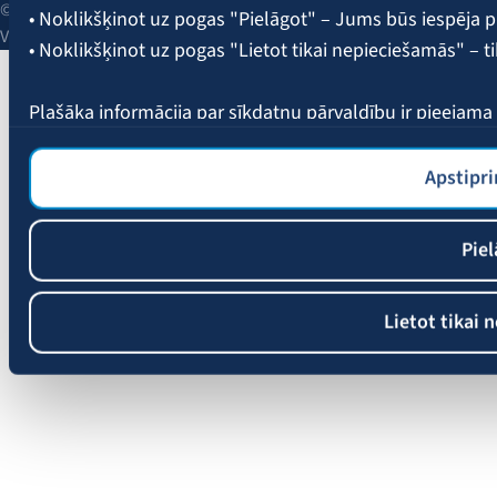
© 2026 AAS BALTA | Skanstes iela 25, Rīga, LV-1013, Latvija.
• Noklikšķinot uz pogas "Pielāgot" – Jums būs iespēja pi
Vienotais reģ. Nr. 40003049409.
• Noklikšķinot uz pogas "Lietot tikai nepieciešamās" – t
Plašāka informācija par sīkdatņu pārvaldību ir pieejam
Apstipri
Piel
Lietot tikai 