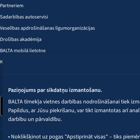
Partneriem
Sadarbības autoservisi
Veselības apdrošināšanas līgumorganizācijas
Drošības akadēmija
BALTA mobilā lietotne
Klientu labumi
Seko mums:
Paziņojums par sīkdatņu izmantošanu.
BALTA tīmekļa vietnes darbības nodrošināšanai tiek iz
Papildus, ar Jūsu piekrišanu, var tikt izmantotas arī ana
darbību un pārvaldību.
• Noklikšķinot uz pogas "Apstiprināt visas" – tiks piemēr