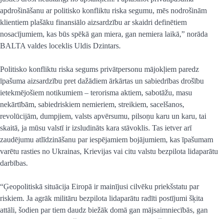
apdrošināšanu ar politisko konfliktu riska segumu, mēs nodrošinām
klientiem plašāku finansiālo aizsardzību ar skaidri definētiem
nosacījumiem, kas būs spēkā gan miera, gan nemiera laikā,” norāda
BALTA valdes loceklis Uldis Dzintars.
Politisko konfliktu riska segums privātpersonu mājokļiem paredz
īpašuma aizsardzību pret dažādiem ārkārtas un sabiedrības drošību
ietekmējošiem notikumiem – terorisma aktiem, sabotāžu, masu
nekārtībām, sabiedriskiem nemieriem, streikiem, sacelšanos,
revolūcijām, dumpjiem, valsts apvērsumu, pilsoņu karu un karu, tai
skaitā, ja mūsu valstī ir izsludināts kara stāvoklis. Tas ietver arī
zaudējumu atlīdzināšanu par iespējamiem bojājumiem, kas īpašumam
varētu rasties no Ukrainas, Krievijas vai citu valstu bezpilota lidaparātu
darbības.
“Ģeopolitiskā situācija Eiropā ir mainījusi cilvēku priekšstatu par
riskiem. Ja agrāk militāru bezpilota lidaparātu radīti postījumi šķita
attāli, šodien par tiem daudz biežāk domā gan mājsaimniecībās, gan