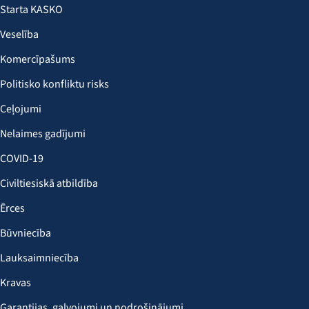
Starta KASKO
Veselība
Komercīpašums
Politisko konfliktu risks
Ceļojumi
Nelaimes gadījumi
COVID-19
Civiltiesiskā atbildība
Ērces
Būvniecība
Lauksaimniecība
Kravas
Garantijas, galvojumi un nodrošinājumi