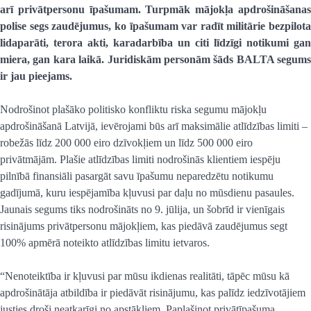
arī privātpersonu īpašumam. Turpmāk mājokļa apdrošināšanas
polise segs zaudējumus, ko īpašumam var radīt militārie bezpilota
lidaparāti, terora akti, karadarbība un citi līdzīgi notikumi gan
miera, gan kara laikā. Juridiskām personām šāds BALTA segums
ir jau pieejams.
Nodrošinot plašāko politisko konfliktu riska segumu mājokļu
apdrošināšanā Latvijā, ievērojami būs arī maksimālie atlīdzības limiti –
robežās līdz 200 000 eiro dzīvokļiem un līdz 500 000 eiro
privātmājām. Plašie atlīdzības limiti nodrošinās klientiem iespēju
pilnībā finansiāli pasargāt savu īpašumu neparedzētu notikumu
gadījumā, kuru iespējamība kļuvusi par daļu no mūsdienu pasaules.
Jaunais segums tiks nodrošināts no 9. jūlija, un šobrīd ir vienīgais
risinājums privātpersonu mājokļiem, kas piedāvā zaudējumus segt
100% apmērā noteikto atlīdzības limitu ietvaros.
“Nenoteiktība ir kļuvusi par mūsu ikdienas realitāti, tāpēc mūsu kā
apdrošinātāja atbildība ir piedāvāt risinājumu, kas palīdz iedzīvotājiem
justies droši neatkarīgi no apstākļiem. Paplašinot privātīpašuma