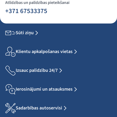
Atlīdzības un palīdzības pieteikšanai
+371 67533375
Sūti ziņu
Klientu apkalpošanas vietas
Izsauc palīdzību 24/7
Ierosinājumi un atsauksmes
Sadarbības autoservisi