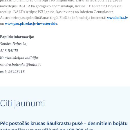
parakstīto prēmiju apjoms bija 198 miljoni eiro. Latvijas iedzīvotāji 22 gadus
novērtējuši BALTA kā godīgāko apdrošinātāju, liecina LETA un SKDS veiktā
aptauja. BALTA ietilpst PZU grupā, kas ir viens no līderiem Centrālās un
Austrumeiropas apdrošināšanas tirgū. Plašāka informācija internetā:
www.balta.lv
un
www.pzu.pl/relacje-inwestorskie
.
Papildu informācija:
Sandra Baltruka,
AAS BALTA
Komunikācijas vadītāja
sandra.baltruka@balta.lv
mob. 26428418
Citi jaunumi
Pēc postošās krusas Saulkrastu pusē – desmitiem bojātu