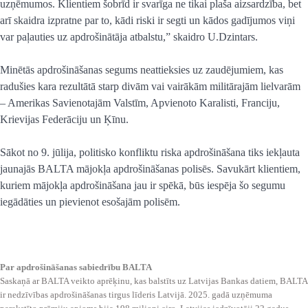
uzņēmumos. Klientiem šobrīd ir svarīga ne tikai plaša aizsardzība, bet
arī skaidra izpratne par to, kādi riski ir segti un kādos gadījumos viņi
var paļauties uz apdrošinātāja atbalstu,” skaidro U.Dzintars.
Minētās apdrošināšanas segums neattieksies uz zaudējumiem, kas
radušies kara rezultātā starp divām vai vairākām militārajām lielvarām
– Amerikas Savienotajām Valstīm, Apvienoto Karalisti, Franciju,
Krievijas Federāciju un Ķīnu.
Sākot no 9. jūlija, politisko konfliktu riska apdrošināšana tiks iekļauta
jaunajās BALTA mājokļa apdrošināšanas polisēs. Savukārt klientiem,
kuriem mājokļa apdrošināšana jau ir spēkā, būs iespēja šo segumu
iegādāties un pievienot esošajām polisēm.
Par apdrošināšanas sabiedrību BALTA
Saskaņā ar BALTA veikto aprēķinu, kas balstīts uz Latvijas Bankas datiem, BALTA
ir nedzīvības apdrošināšanas tirgus līderis Latvijā. 2025. gadā uzņēmuma