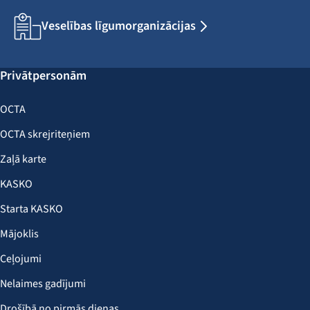
Veselības līgumorganizācijas
Privātpersonām
OCTA
OCTA skrejriteņiem
Zaļā karte
KASKO
Starta KASKO
Mājoklis
Ceļojumi
Nelaimes gadījumi
Drošībā no pirmās dienas