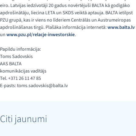
eiro. Latvijas iedzīvotāji 20 gadus novērtējuši BALTA kā godīgāko
apdrošinātāju, liecina LETA un SKDS veiktā aptauja. BALTA ietilpst
PZU grupā, kas ir viens no līderiem Centrālās un Austrumeiropas
apdrošināšanas tirgū. Plašāka informācija internetā:
www.balta.lv
un
www.pzu.pl/relacje-inwestorskie
.
Papildu informācija:
Toms Sadovskis
AAS BALTA
komunikācijas vadītājs
Tel. +371 26 11 47 85
E-pasts:
toms.sadovskis@balta.lv
Citi jaunumi