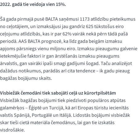
2022. gadā tie veidoja vien 15%.
Šā gada pirmajā pusē BALTA saņēmusi 1173 atlīdzību pieteikumus
no ceļotājiem, un izmaksājusi jau gandrīz 625 tūkstošus eiro
ceļojumu atlīdzībās, kas ir par 62% vairāk nekā pērn tādā pašā
periodā. AAS BALTA prognozē, ka līdz gada beigām izmaksu
apjoms pārsniegs vienu miljonu eiro. Izmaksu pieaugumu galvenie
ietekmējušie faktori ir gan ārstēšanās izmaksu pieaugums
ārvalstīs, gan vairāki īpaši smagi gadījumi šogad. Taču analizējot
dažādus notikumus, parādās arī cita tendence – ik gadu pieaug
bagāžas bojājumu skaits.
Visbiežāk čemodāni tiek sabojāti ceļā uz kūrortpilsētām
Visbiežāk bagāžas bojājumi tiek piedzīvoti populāros atpūtas
galamērķos – Ēģiptē un Turcijā, kā arī Eiropas tūristu iecienītās
valstīs Spānijā, Portugālē un Itālijā. Lidostās bojājumi visbiežāk
skar tieši cietā materiāla čemodānus, lai gan tie izskatās
visdrošākie.