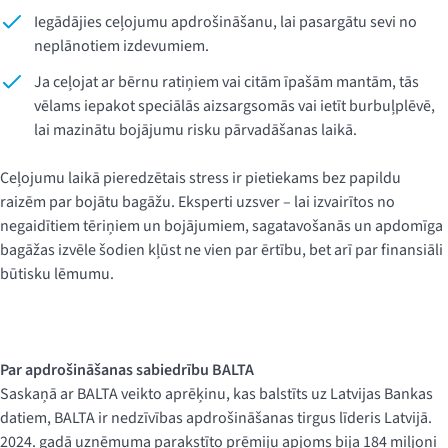
Iegādājies ceļojumu apdrošināšanu, lai pasargātu sevi no
neplānotiem izdevumiem.
Ja ceļojat ar bērnu ratiņiem vai citām īpašām mantām, tās
vēlams iepakot speciālās aizsargsomās vai ietīt burbuļplēvē,
lai mazinātu bojājumu risku pārvadāšanas laikā.
Ceļojumu laikā pieredzētais stress ir pietiekams bez papildu
raizēm par bojātu bagāžu. Eksperti uzsver – lai izvairītos no
negaidītiem tēriņiem un bojājumiem, sagatavošanās un apdomīga
bagāžas izvēle šodien kļūst ne vien par ērtību, bet arī par finansiāli
būtisku lēmumu.
Par apdrošināšanas sabiedrību BALTA
Saskaņā ar BALTA veikto aprēķinu, kas balstīts uz Latvijas Bankas
datiem, BALTA ir nedzīvības apdrošināšanas tirgus līderis Latvijā.
2024. gadā uzņēmuma parakstīto prēmiju apjoms bija 184 miljoni