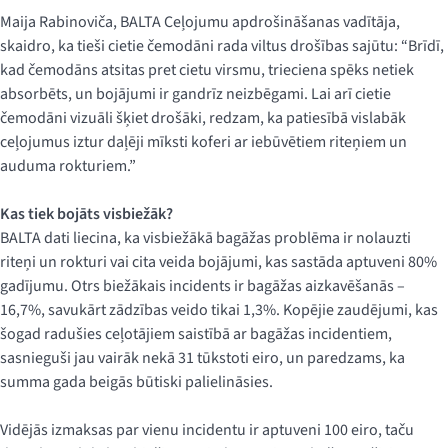
Maija Rabinoviča, BALTA Ceļojumu apdrošināšanas vadītāja,
skaidro, ka tieši cietie čemodāni rada viltus drošības sajūtu: “Brīdī,
kad čemodāns atsitas pret cietu virsmu, trieciena spēks netiek
absorbēts, un bojājumi ir gandrīz neizbēgami. Lai arī cietie
čemodāni vizuāli šķiet drošāki, redzam, ka patiesībā vislabāk
ceļojumus iztur daļēji mīksti koferi ar iebūvētiem riteņiem un
auduma rokturiem.”
Kas tiek bojāts visbiežāk?
BALTA dati liecina, ka visbiežākā bagāžas problēma ir nolauzti
riteņi un rokturi vai cita veida bojājumi, kas sastāda aptuveni 80%
gadījumu. Otrs biežākais incidents ir bagāžas aizkavēšanās –
16,7%, savukārt zādzības veido tikai 1,3%. Kopējie zaudējumi, kas
šogad radušies ceļotājiem saistībā ar bagāžas incidentiem,
sasnieguši jau vairāk nekā 31 tūkstoti eiro, un paredzams, ka
summa gada beigās būtiski palielināsies.
Vidējās izmaksas par vienu incidentu ir aptuveni 100 eiro, taču