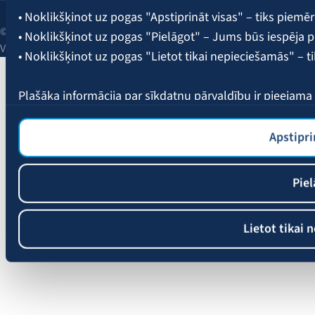
• Noklikšķinot uz pogas "Apstiprināt visas" – tiks piemēr
© 2026 AAS BALTA | Skanstes iela 25, Rīga, LV-1013, Latvija.
• Noklikšķinot uz pogas "Pielāgot" – Jums būs iespēja pi
Vienotais reģ. Nr. 40003049409.
• Noklikšķinot uz pogas "Lietot tikai nepieciešamās" – t
Plašāka informācija par sīkdatņu pārvaldību ir pieejam
Apstipri
Piel
Lietot tikai 