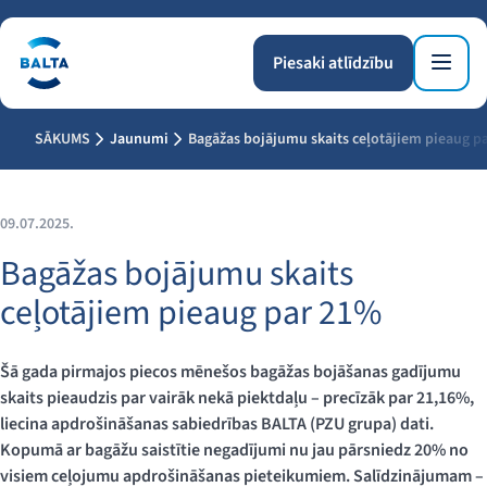
Piesaki atlīdzību
SĀKUMS
Jaunumi
Bagāžas bojājumu skaits ceļotājiem pieaug p
09.07.2025.
Bagāžas bojājumu skaits
ceļotājiem pieaug par 21%
Šā gada pirmajos piecos mēnešos bagāžas bojāšanas gadījumu
skaits pieaudzis par vairāk nekā piektdaļu – precīzāk par 21,16%,
liecina apdrošināšanas sabiedrības BALTA (PZU grupa) dati.
Kopumā ar bagāžu saistītie negadījumi nu jau pārsniedz 20% no
visiem ceļojumu apdrošināšanas pieteikumiem. Salīdzinājumam –