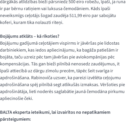
dārgākās atlīdzības bieži pārsniedz 500 eiro robežu, īpaši, ja runa
ir par bērnu ratiņiem vai luksusa čemodāniem. Kāds īpaši
neveiksmīgs ceļotājs šogad zaudēja 511,99 eiro par sabojātu
koferi, kuram tika nolauzti riteņi.
Bojājums atklāts – kā rīkoties?
Bojājumu gadījumā ceļotājiem vispirms ir jāvēršas pie lidostas
darbiniekiem, kas iedos apliecinājumu, ka bagāža patiešām ir
bojāta, taču uzreiz pēc tam jāvēršas pie aviokompānijas pēc
kompensācijas. Tās gan bieži pilnībā nenosedz zaudējumus, it
īpaši attiecībā uz dārgu zīmolu precēm, tāpēc šeit svarīga ir
apdrošināšana. Rabinoviča uzsver, ka pareizi izvēlēta ceļojumu
apdrošināšana spēj pilnībā segt atlikušās izmaksas. Vēršoties pie
apdrošinātāja, lieti noderēs saglabātie jaunā čemodāna pirkumu
apliecinošie čeki.
BALTA eksperta ieteikumi, lai izvairītos no nepatīkamiem
pārsteigumiem: