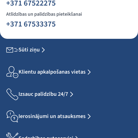
+371 67522275
Atlīdzības un palīdzības pieteikšanai
+371 67533375
Sūti ziņu
Klientu apkalpošanas vietas
Izsauc palīdzību 24/7
Ierosinājumi un atsauksmes