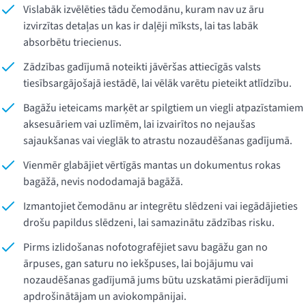
Vislabāk izvēlēties tādu čemodānu, kuram nav uz āru
izvirzītas detaļas un kas ir daļēji mīksts, lai tas labāk
absorbētu triecienus.
Zādzības gadījumā noteikti jāvēršas attiecīgās valsts
tiesībsargājošajā iestādē, lai vēlāk varētu pieteikt atlīdzību.
Bagāžu ieteicams marķēt ar spilgtiem un viegli atpazīstamiem
aksesuāriem vai uzlīmēm, lai izvairītos no nejaušas
sajaukšanas vai vieglāk to atrastu nozaudēšanas gadījumā.
Vienmēr glabājiet vērtīgās mantas un dokumentus rokas
bagāžā, nevis nododamajā bagāžā.
Izmantojiet čemodānu ar integrētu slēdzeni vai iegādājieties
drošu papildus slēdzeni, lai samazinātu zādzības risku.
Pirms izlidošanas nofotografējiet savu bagāžu gan no
ārpuses, gan saturu no iekšpuses, lai bojājumu vai
nozaudēšanas gadījumā jums būtu uzskatāmi pierādījumi
apdrošinātājam un aviokompānijai.