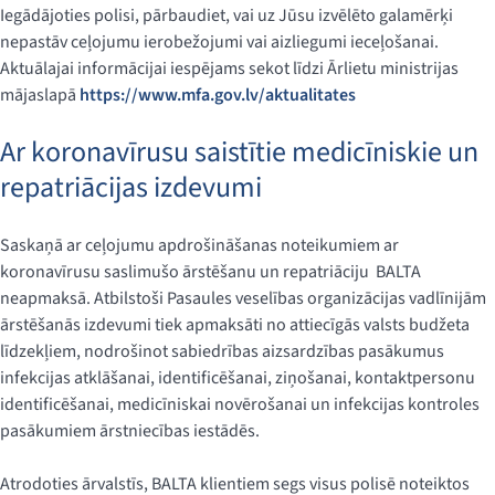
Iegādājoties polisi, pārbaudiet, vai uz Jūsu izvēlēto galamērķi
nepastāv ceļojumu ierobežojumi vai aizliegumi ieceļošanai.
Aktuālajai informācijai iespējams sekot līdzi Ārlietu ministrijas
mājaslapā
https://www.mfa.gov.lv/aktualitates
Ar koronavīrusu saistītie medicīniskie un
repatriācijas izdevumi
Saskaņā ar ceļojumu apdrošināšanas noteikumiem ar
koronavīrusu saslimušo ārstēšanu un repatriāciju BALTA
neapmaksā. Atbilstoši Pasaules veselības organizācijas vadlīnijām
ārstēšanās izdevumi tiek apmaksāti no attiecīgās valsts budžeta
līdzekļiem, nodrošinot sabiedrības aizsardzības pasākumus
infekcijas atklāšanai, identificēšanai, ziņošanai, kontaktpersonu
identificēšanai, medicīniskai novērošanai un infekcijas kontroles
pasākumiem ārstniecības iestādēs.
Atrodoties ārvalstīs, BALTA klientiem segs visus polisē noteiktos