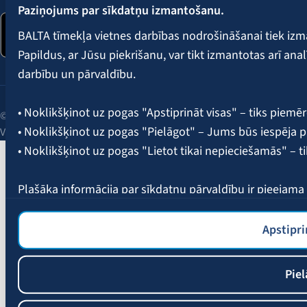
Paziņojums par sīkdatņu izmantošanu.
BALTA tīmekļa vietnes darbības nodrošināšanai tiek iz
Papildus, ar Jūsu piekrišanu, var tikt izmantotas arī ana
darbību un pārvaldību.
• Noklikšķinot uz pogas "Apstiprināt visas" – tiks piemēr
© 2026 AAS BALTA | Skanstes iela 25, Rīga, LV-1013, Latvija.
• Noklikšķinot uz pogas "Pielāgot" – Jums būs iespēja pi
Vienotais reģ. Nr. 40003049409.
• Noklikšķinot uz pogas "Lietot tikai nepieciešamās" – t
Plašāka informācija par sīkdatņu pārvaldību ir pieejam
Apstipri
Piel