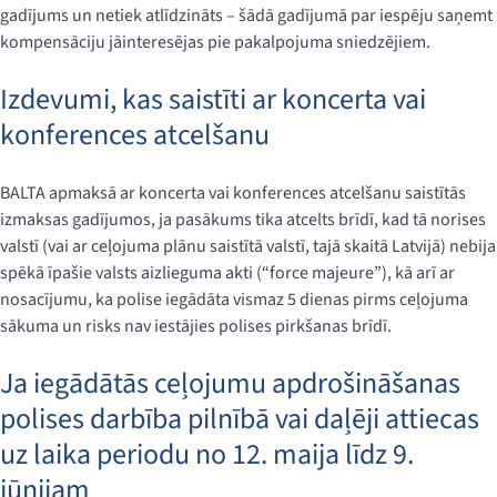
gadījums un netiek atlīdzināts – šādā gadījumā par iespēju saņemt
kompensāciju jāinteresējas pie pakalpojuma sniedzējiem.
Izdevumi, kas saistīti ar koncerta vai
konferences atcelšanu
BALTA apmaksā ar koncerta vai konferences atcelšanu saistītās
izmaksas gadījumos, ja pasākums tika atcelts brīdī, kad tā norises
valstī (vai ar ceļojuma plānu saistītā valstī, tajā skaitā Latvijā) nebija
spēkā īpašie valsts aizlieguma akti (“force majeure”), kā arī ar
nosacījumu, ka polise iegādāta vismaz 5 dienas pirms ceļojuma
sākuma un risks nav iestājies polises pirkšanas brīdī.
Ja iegādātās ceļojumu apdrošināšanas
polises darbība pilnībā vai daļēji attiecas
uz laika periodu no 12. maija līdz 9.
jūnijam