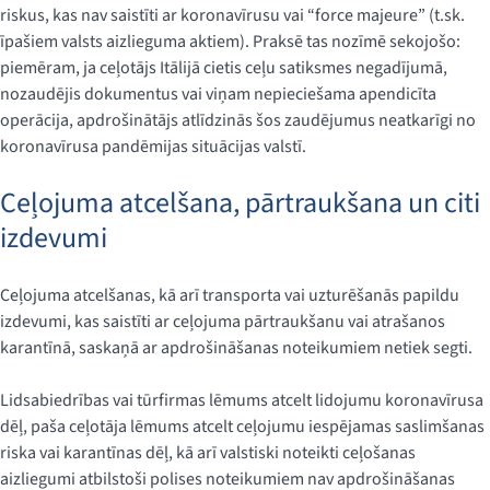
riskus, kas nav saistīti ar koronavīrusu vai “force majeure” (t.sk.
īpašiem valsts aizlieguma aktiem). Praksē tas nozīmē sekojošo:
piemēram, ja ceļotājs Itālijā cietis ceļu satiksmes negadījumā,
nozaudējis dokumentus vai viņam nepieciešama apendicīta
operācija, apdrošinātājs atlīdzinās šos zaudējumus neatkarīgi no
koronavīrusa pandēmijas situācijas valstī.
Ceļojuma atcelšana, pārtraukšana un citi
izdevumi
Ceļojuma atcelšanas, kā arī transporta vai uzturēšanās papildu
izdevumi, kas saistīti ar ceļojuma pārtraukšanu vai atrašanos
karantīnā, saskaņā ar apdrošināšanas noteikumiem netiek segti.
Lidsabiedrības vai tūrfirmas lēmums atcelt lidojumu koronavīrusa
dēļ, paša ceļotāja lēmums atcelt ceļojumu iespējamas saslimšanas
riska vai karantīnas dēļ, kā arī valstiski noteikti ceļošanas
aizliegumi atbilstoši polises noteikumiem nav apdrošināšanas