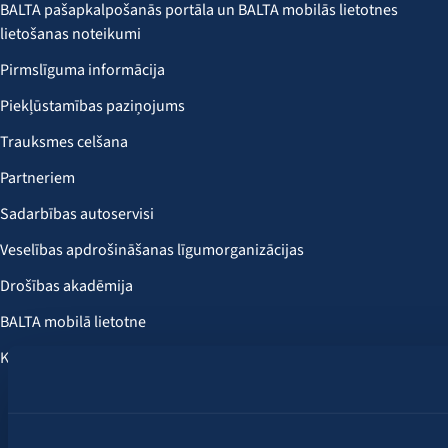
BALTA pašapkalpošanās portāla un BALTA mobilās lietotnes
lietošanas noteikumi
Pirmslīguma informācija
Piekļūstamības paziņojums
Trauksmes celšana
Partneriem
Sadarbības autoservisi
Veselības apdrošināšanas līgumorganizācijas
Drošības akadēmija
BALTA mobilā lietotne
Klientu labumi
Seko mums: