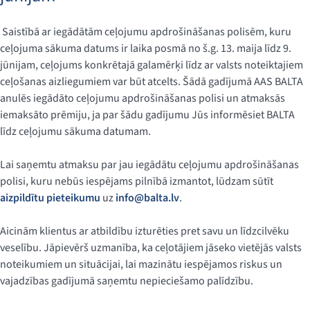
Saistībā ar iegādātām ceļojumu apdrošināšanas polisēm, kuru
ceļojuma sākuma datums ir laika posmā no š.g. 13. maija līdz 9.
jūnijam, ceļojums konkrētajā galamērķi līdz ar valsts noteiktajiem
ceļošanas aizliegumiem var būt atcelts. Šādā gadījumā AAS BALTA
anulēs iegādāto ceļojumu apdrošināšanas polisi un atmaksās
iemaksāto prēmiju, ja par šādu gadījumu Jūs informēsiet BALTA
līdz ceļojumu sākuma datumam.
Lai saņemtu atmaksu par jau iegādātu ceļojumu apdrošināšanas
polisi, kuru nebūs iespējams pilnībā izmantot, lūdzam sūtīt
aizpildītu pieteikumu
uz
info@balta.lv
.
Aicinām klientus ar atbildību izturēties pret savu un līdzcilvēku
veselību. Jāpievērš uzmanība, ka ceļotājiem jāseko vietējās valsts
noteikumiem un situācijai, lai mazinātu iespējamos riskus un
vajadzības gadījumā saņemtu nepieciešamo palīdzību.