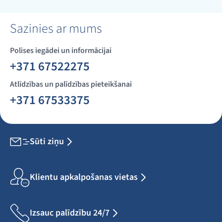
Sazinies ar mums
Polises iegādei un informācijai
+371 67522275
Atlīdzības un palīdzības pieteikšanai
+371 67533375
Sūti ziņu
Klientu apkalpošanas vietas
Izsauc palīdzību 24/7