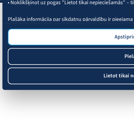
• Noklikšķinot uz pogas "Lietot tikai nepieciešamās" – t
Plašāka informācija par sīkdatņu pārvaldību ir pieejam
Apstipri
Piel
Lietot tikai 