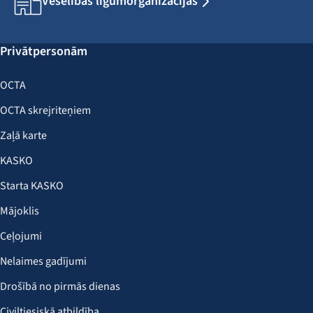
Veselības līgumorganizācijas
Privātpersonām
OCTA
OCTA skrejriteņiem
Zaļā karte
KASKO
Starta KASKO
Mājoklis
Ceļojumi
Nelaimes gadījumi
Drošībā no pirmās dienas
Civiltiesiskā atbildība