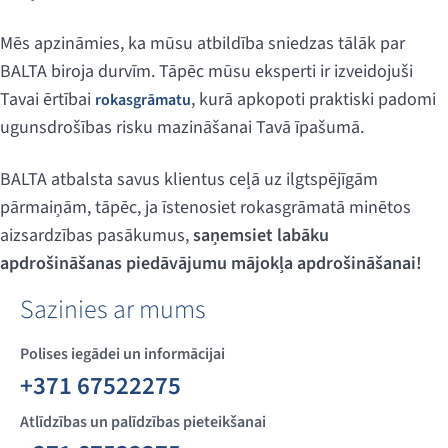
Mēs apzināmies, ka mūsu atbildība sniedzas tālāk par
BALTA biroja durvīm. Tāpēc mūsu eksperti ir izveidojuši
Tavai ērtībai
, kurā apkopoti praktiski padomi
rokasgrāmatu
ugunsdrošības risku mazināšanai Tavā īpašumā.
BALTA atbalsta savus klientus ceļā uz ilgtspējīgām
pārmaiņām, tāpēc, ja īstenosiet rokasgrāmatā minētos
aizsardzības pasākumus,
saņemsiet labāku
apdrošināšanas piedāvājumu mājokļa apdrošināšanai!
Sazinies ar mums
Polises iegādei un informācijai
+371 67522275
Atlīdzības un palīdzības pieteikšanai