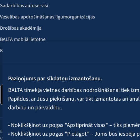
Sadarbības autoservisi
Veselības apdrošināšanas līgumorganizācijas
Drošības akadēmija
BALTA mobilā lietotne
Klientu labumi
Seko mums:
Paziņojums par sīkdatņu izmantošanu.
BALTA tīmekļa vietnes darbības nodrošināšanai tiek iz
Papildus, ar Jūsu piekrišanu, var tikt izmantotas arī ana
darbību un pārvaldību.
• Noklikšķinot uz pogas "Apstiprināt visas" – tiks piemēr
© 2026 AAS BALTA | Skanstes iela 25, Rīga, LV-1013, Latvija.
• Noklikšķinot uz pogas "Pielāgot" – Jums būs iespēja pi
Vienotais reģ. Nr. 40003049409.