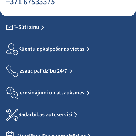
+371 67533375
Sūti ziņu
Klientu apkalpošanas vietas
Izsauc palīdzību 24/7
Ierosinājumi un atsauksmes
Sadarbības autoservisi