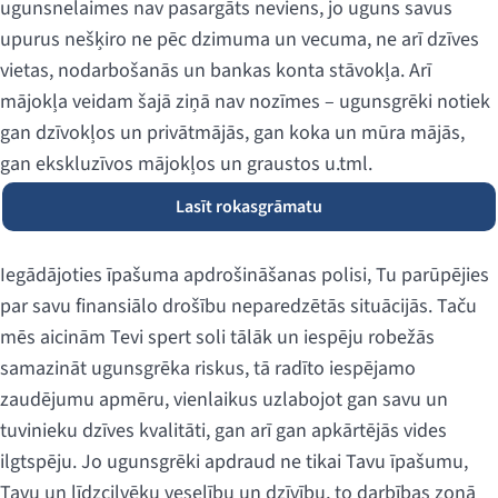
ugunsnelaimes nav pasargāts neviens, jo uguns savus
upurus nešķiro ne pēc dzimuma un vecuma, ne arī dzīves
vietas, nodarbošanās un bankas konta stāvokļa. Arī
mājokļa veidam šajā ziņā nav nozīmes – ugunsgrēki notiek
gan dzīvokļos un privātmājās, gan koka un mūra mājās,
gan ekskluzīvos mājokļos un graustos u.tml.
Lasīt rokasgrāmatu
Iegādājoties īpašuma apdrošināšanas polisi, Tu parūpējies
par savu finansiālo drošību neparedzētās situācijās. Taču
mēs aicinām Tevi spert soli tālāk un iespēju robežās
samazināt ugunsgrēka riskus, tā radīto iespējamo
zaudējumu apmēru, vienlaikus uzlabojot gan savu un
tuvinieku dzīves kvalitāti, gan arī gan apkārtējās vides
ilgtspēju. Jo ugunsgrēki apdraud ne tikai Tavu īpašumu,
Tavu un līdzcilvēku veselību un dzīvību, to darbības zonā