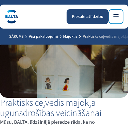
Piesaki atlīdzību
SĀKUMS
Visi pakalpojumi
Mājoklis
Praktisks ceļvedis mājokļ
Praktisks ceļvedis mājokļa
ugunsdrošības veicināšanai
Mūsu, BALTA, līdzšinējā pieredze rāda, ka no