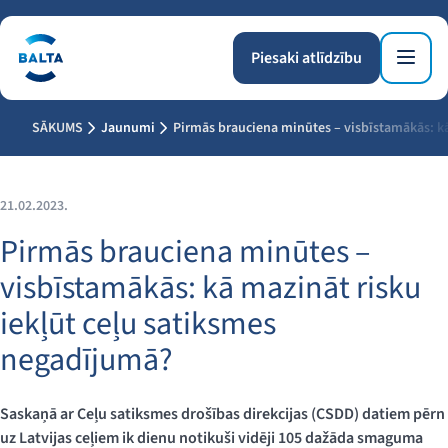
Piesaki atlīdzību
SĀKUMS
Jaunumi
Pirmās brauciena minūtes – visbīstamākās: kā
21.02.2023.
Pirmās brauciena minūtes –
visbīstamākās: kā mazināt risku
iekļūt ceļu satiksmes
negadījumā?
Saskaņā ar Ceļu satiksmes drošības direkcijas (CSDD) datiem pērn
uz Latvijas ceļiem ik dienu notikuši vidēji 105 dažāda smaguma