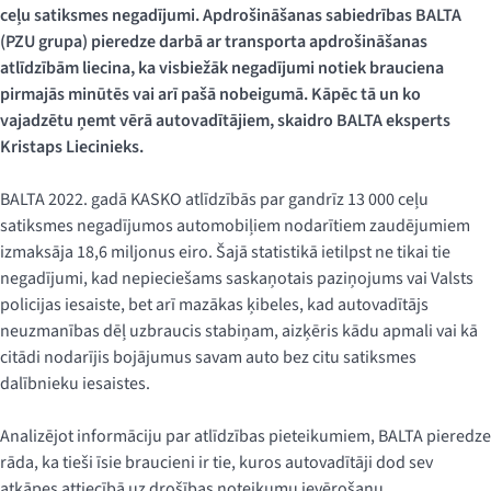
ceļu satiksmes negadījumi. Apdrošināšanas sabiedrības BALTA
(PZU grupa) pieredze darbā ar transporta apdrošināšanas
atlīdzībām liecina, ka visbiežāk negadījumi notiek brauciena
pirmajās minūtēs vai arī pašā nobeigumā. Kāpēc tā un ko
vajadzētu ņemt vērā autovadītājiem, skaidro BALTA eksperts
Kristaps Liecinieks.
BALTA 2022. gadā KASKO atlīdzībās par gandrīz 13 000 ceļu
satiksmes negadījumos automobiļiem nodarītiem zaudējumiem
izmaksāja 18,6 miljonus eiro. Šajā statistikā ietilpst ne tikai tie
negadījumi, kad nepieciešams saskaņotais paziņojums vai Valsts
policijas iesaiste, bet arī mazākas ķibeles, kad autovadītājs
neuzmanības dēļ uzbraucis stabiņam, aizķēris kādu apmali vai kā
citādi nodarījis bojājumus savam auto bez citu satiksmes
dalībnieku iesaistes.
Analizējot informāciju par atlīdzības pieteikumiem, BALTA pieredze
rāda, ka tieši īsie braucieni ir tie, kuros autovadītāji dod sev
atkāpes attiecībā uz drošības noteikumu ievērošanu.