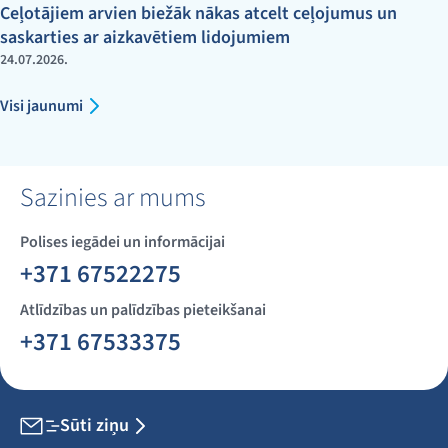
Ceļotājiem arvien biežāk nākas atcelt ceļojumus un
saskarties ar aizkavētiem lidojumiem
24.07.2026.
Visi jaunumi
Sazinies ar mums
Polises iegādei un informācijai
+371 67522275
Atlīdzības un palīdzības pieteikšanai
+371 67533375
Sūti ziņu