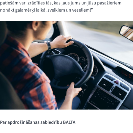
patiešām var izrādīties tās, kas ļaus jums un jūsu pasažieriem
nonākt galamērķī laikā, sveikiem un veseliem!”
Par apdrošināšanas sabiedrību BALTA