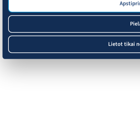
Apstipri
Piel
Lietot tikai 