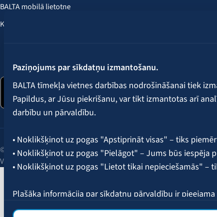
BALTA mobilā lietotne
Klientu labumi
Seko mums:
Paziņojums par sīkdatņu izmantošanu.
BALTA tīmekļa vietnes darbības nodrošināšanai tiek iz
Papildus, ar Jūsu piekrišanu, var tikt izmantotas arī ana
darbību un pārvaldību.
• Noklikšķinot uz pogas "Apstiprināt visas" – tiks piemēr
© 2026 AAS BALTA | Skanstes iela 25, Rīga, LV-1013, Latvija.
• Noklikšķinot uz pogas "Pielāgot" – Jums būs iespēja pi
Vienotais reģ. Nr. 40003049409.
• Noklikšķinot uz pogas "Lietot tikai nepieciešamās" – t
Plašāka informācija par sīkdatņu pārvaldību ir pieejam