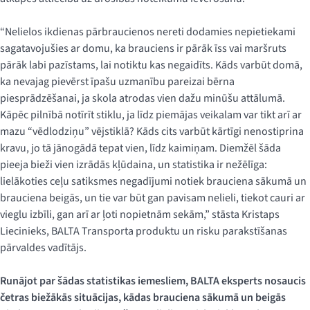
“Nelielos ikdienas pārbraucienos nereti dodamies nepietiekami
sagatavojušies ar domu, ka brauciens ir pārāk īss vai maršruts
pārāk labi pazīstams, lai notiktu kas negaidīts. Kāds varbūt domā,
ka nevajag pievērst īpašu uzmanību pareizai bērna
piesprādzēšanai, ja skola atrodas vien dažu minūšu attālumā.
Kāpēc pilnībā notīrīt stiklu, ja līdz piemājas veikalam var tikt arī ar
mazu “vēdlodziņu” vējstiklā? Kāds cits varbūt kārtīgi nenostiprina
kravu, jo tā jānogādā tepat vien, līdz kaimiņam. Diemžēl šāda
pieeja bieži vien izrādās kļūdaina, un statistika ir nežēlīga:
lielākoties ceļu satiksmes negadījumi notiek brauciena sākumā un
brauciena beigās, un tie var būt gan pavisam nelieli, tiekot cauri ar
vieglu izbīli, gan arī ar ļoti nopietnām sekām,” stāsta Kristaps
Liecinieks, BALTA Transporta produktu un risku parakstīšanas
pārvaldes vadītājs.
Runājot par šādas statistikas iemesliem, BALTA eksperts nosaucis
četras biežākās situācijas, kādas brauciena sākumā un beigās