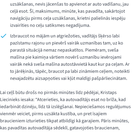
uzsākšanas, nevis jācenšas to apvienot ar auto vadīšanu, jau
ceļā esot. Šī, maksimums, minūte, kas pavadīta, sakārtojot
navigāciju pirms ceļa uzsākšanas, krietni palielinās iespēju
izvairīties no ceļu satiksmes negadījuma.
Izbraucot no mājām un atgriežoties, vadītājs šķērso labi
pazīstamu rajonu un pievērš vairāk uzmanības tam, uz ko
parastā situācijā nemaz nepaskatītos. Piemēram, sveša
mašīna pie kaimiņa vārtiem novērš uzmanību ievērojami
vairāk nekā sveša mašīna autostāvvietā kaut kur pa ceļam. Ar
to jārēķinās, tāpēc, braucot pa labi zināmiem ceļiem, noteikti
nevajadzētu aizsapņoties vai kļūt maldīgi pašpārliecinātam.
Lai ceļš būtu drošs no pirmās minūtes līdz pēdējai, Kristaps
Liecinieks iesaka: “Atcerieties, ka autovadītājs esat no brīža, kad
iedarbināt dzinēju, līdz tā izslēgšanai. Nepieciešamos regulējumus
vienmēr veiciet, pirms uzsākta kustība, un pret īsajiem
braucieniem izturieties tikpat atbildīgi kā garajiem. Pāris minūtes,
kas pavadītas autovadītāja sēdeklī, gatavojoties braucienam,