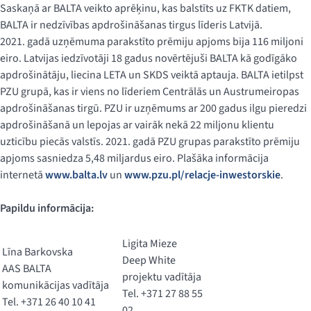
Saskaņā ar BALTA veikto aprēķinu, kas balstīts uz FKTK datiem,
BALTA ir nedzīvības apdrošināšanas tirgus līderis Latvijā.
2021. gadā uzņēmuma parakstīto prēmiju apjoms bija 116 miljoni
eiro. Latvijas iedzīvotāji 18 gadus novērtējuši BALTA kā godīgāko
apdrošinātāju, liecina LETA un SKDS veiktā aptauja. BALTA ietilpst
PZU grupā, kas ir viens no līderiem Centrālās un Austrumeiropas
apdrošināšanas tirgū. PZU ir uzņēmums ar 200 gadus ilgu pieredzi
apdrošināšanā un lepojas ar vairāk nekā 22 miljonu klientu
uzticību piecās valstīs. 2021. gadā PZU grupas parakstīto prēmiju
apjoms sasniedza 5,48 miljardus eiro. Plašāka informācija
internetā
www.balta.lv
un
www.pzu.pl/relacje-inwestorskie
.
Papildu informācija:
Ligita Mieze
Līna Barkovska
Deep White
AAS BALTA
projektu vadītāja
komunikācijas vadītāja
Tel. +371 27 88 55
Tel. +371 26 40 10 41
02