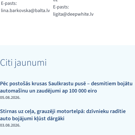
E-pasts:
E-pasts:
lina.barkovska@balta.lv
ligita@deepwhite.lv
Citi jaunumi
Pēc postošās krusas Saulkrastu pusē – desmitiem bojātu
automašīnu un zaudējumi ap 100 000 eiro
05.08.2026.
Stirnas uz ceļa, grauzēji motortelpā: dzīvnieku radītie
auto bojājumi kļūst dārgāki
03.08.2026.