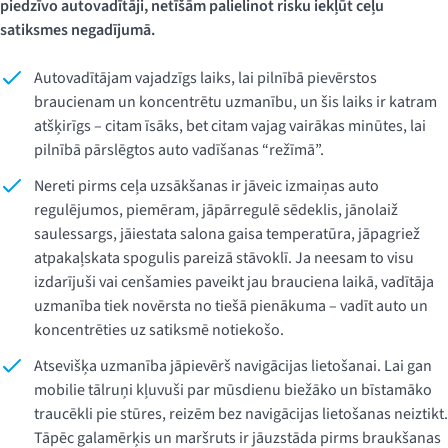
piedzīvo autovadītāji, netīšām palielinot risku iekļūt ceļu
satiksmes negadījumā.
Autovadītājam vajadzīgs laiks, lai pilnībā pievērstos
braucienam un koncentrētu uzmanību, un šis laiks ir katram
atšķirīgs – citam īsāks, bet citam vajag vairākas minūtes, lai
pilnībā pārslēgtos auto vadīšanas “režīmā”.
Nereti pirms ceļa uzsākšanas ir jāveic izmaiņas auto
regulējumos, piemēram, jāpārregulē sēdeklis, jānolaiž
saulessargs, jāiestata salona gaisa temperatūra, jāpagriež
atpakaļskata spogulis pareizā stāvoklī. Ja neesam to visu
izdarījuši vai cenšamies paveikt jau brauciena laikā, vadītāja
uzmanība tiek novērsta no tiešā pienākuma – vadīt auto un
koncentrēties uz satiksmē notiekošo.
Atsevišķa uzmanība jāpievērš navigācijas lietošanai. Lai gan
mobilie tālruņi kļuvuši par mūsdienu biežāko un bīstamāko
traucēkli pie stūres, reizēm bez navigācijas lietošanas neiztikt.
Tāpēc galamērķis un maršruts ir jāuzstāda pirms braukšanas