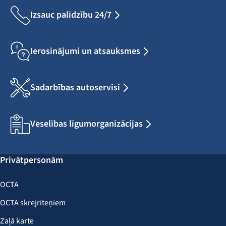
Izsauc palīdzību 24/7
Ierosinājumi un atsauksmes
Sadarbības autoservisi
Veselības līgumorganizācijas
Privātpersonām
OCTA
OCTA skrejriteņiem
Zaļā karte