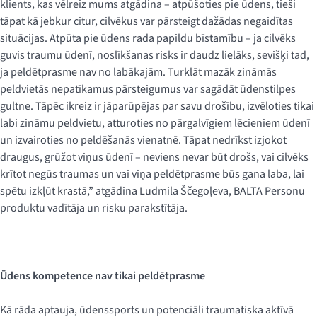
klients, kas vēlreiz mums atgādina – atpūšoties pie ūdens, tieši
tāpat kā jebkur citur, cilvēkus var pārsteigt dažādas negaidītas
situācijas. Atpūta pie ūdens rada papildu bīstamību – ja cilvēks
guvis traumu ūdenī, noslīkšanas risks ir daudz lielāks, sevišķi tad,
ja peldētprasme nav no labākajām. Turklāt mazāk zināmās
peldvietās nepatīkamus pārsteigumus var sagādāt ūdenstilpes
gultne. Tāpēc ikreiz ir jāparūpējas par savu drošību, izvēloties tikai
labi zināmu peldvietu, atturoties no pārgalvīgiem lēcieniem ūdenī
un izvairoties no peldēšanās vienatnē. Tāpat nedrīkst izjokot
draugus, grūžot viņus ūdenī – neviens nevar būt drošs, vai cilvēks
krītot negūs traumas un vai viņa peldētprasme būs gana laba, lai
spētu izkļūt krastā,” atgādina Ludmila Ščegoļeva, BALTA Personu
produktu vadītāja un risku parakstītāja.
Ūdens kompetence nav tikai peldētprasme
Kā rāda aptauja, ūdenssports un potenciāli traumatiska aktīvā