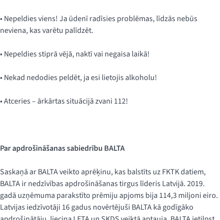
• Nepeldies viens! Ja ūdenī radīsies problēmas, līdzās nebūs
neviena, kas varētu palīdzēt.
• Nepeldies stiprā vējā, naktī vai negaisa laikā!
• Nekad nedodies peldēt, ja esi lietojis alkoholu!
• Atceries – ārkārtas situācijā zvani 112!
Par apdrošināšanas sabiedrību BALTA
Saskaņā ar BALTA veikto aprēķinu, kas balstīts uz FKTK datiem,
BALTA ir nedzīvības apdrošināšanas tirgus līderis Latvijā. 2019.
gadā uzņēmuma parakstīto prēmiju apjoms bija 114,3 miljoni eiro.
Latvijas iedzīvotāji 16 gadus novērtējuši BALTA kā godīgāko
apdrošinātāju, liecina LETA un SKDS veiktā aptauja. BALTA ietilpst