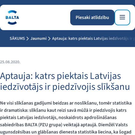
Piesaki atlīdzību
SĀKUMS
Jaunumi
Aptauja: katrs piektais Latvijas iedzīvotājs ir 
25.08.2020.
Aptauja: katrs piektais Latvijas
iedzīvotājs ir piedzīvojis slīkšanu
Ne visi slīkšanas gadījumi beidzas ar noslīkšanu, tomēr statistika
ir dramatiska: slīkšanu kaut reizi savā mūžā ir piedzīvojis katrs
piektais Latvijas iedzīvotājs, noskaidrots apdrošināšanas
sabiedrības BALTA (PZU grupa) veiktajā aptaujā. Diemžēl Valsts
ugunsdzēsības un glābšanas dienesta statistika liecina, ka šogad