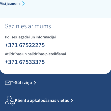
Visi jaunumi
Sazinies ar mums
Polises iegādei un informācijai
+371 67522275
Atlīdzības un palīdzības pieteikšanai
+371 67533375
Sūti ziņu
Klientu apkalpošanas vietas