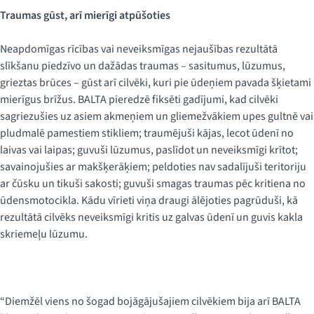
Traumas gūst, arī mierīgi atpūšoties
Neapdomīgas rīcības vai neveiksmīgas nejaušības rezultātā
slīkšanu piedzīvo un dažādas traumas – sasitumus, lūzumus,
grieztas brūces – gūst arī cilvēki, kuri pie ūdeņiem pavada šķietami
mierīgus brīžus. BALTA pieredzē fiksēti gadījumi, kad cilvēki
sagriezušies uz asiem akmeņiem un gliemežvākiem upes gultnē vai
pludmalē pamestiem stikliem; traumējuši kājas, lecot ūdenī no
laivas vai laipas; guvuši lūzumus, paslīdot un neveiksmīgi krītot;
savainojušies ar makšķerāķiem; peldoties nav sadalījuši teritoriju
ar čūsku un tikuši sakosti; guvuši smagas traumas pēc kritiena no
ūdensmotocikla. Kādu vīrieti viņa draugi ālējoties pagrūduši, kā
rezultātā cilvēks neveiksmīgi kritis uz galvas ūdenī un guvis kakla
skriemeļu lūzumu.
“Diemžēl viens no šogad bojāgājušajiem cilvēkiem bija arī BALTA