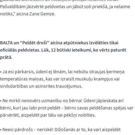
Pašvaldībām jāizvērtē peldvietas un jābūt soli priekšā, ja nelaime
notiks,” aicina Zane Gemze.
BALTA un “Peldēt droši” aicina atpūtniekus izvēlēties tikai
oficiālās peldvietas. Lūk, 12 būtiski ieteikumi, ko vērts paturēt
prātā.
• Ja esi pārkarsis, ūdenī ej lēnām, lai nebūtu straujas ķermeņa
temperatūras maiņas, kas var izraisīt muskuļu krampjus vai
sirdsdarbības un asinsrites traucējumus.
• Ne mirkli nenovērs uzmanību no bērna! Ūdenī jāpieskata arī
bērni, kuri jau labi prot peldēt – bērns savas peldēšanas spējas var
pārvērtēt, aizpeldēt par tālu vai pēkšņi nobīties.
• Neesi pārdrošs – neriskē! Dižošanās ar to, ka vari aizpeldēt