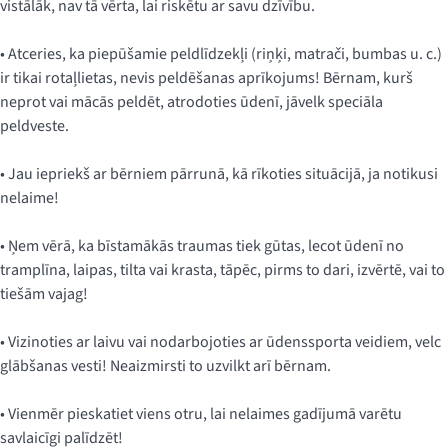
vistālāk, nav tā vērta, lai riskētu ar savu dzīvību.
• Atceries, ka piepūšamie peldlīdzekļi (riņķi, matrači, bumbas u. c.)
ir tikai rotaļlietas, nevis peldēšanas aprīkojums! Bērnam, kurš
neprot vai mācās peldēt, atrodoties ūdenī, jāvelk speciāla
peldveste.
• Jau iepriekš ar bērniem pārrunā, kā rīkoties situācijā, ja notikusi
nelaime!
• Ņem vērā, ka bīstamākās traumas tiek gūtas, lecot ūdenī no
tramplīna, laipas, tilta vai krasta, tāpēc, pirms to dari, izvērtē, vai to
tiešām vajag!
• Vizinoties ar laivu vai nodarbojoties ar ūdenssporta veidiem, velc
glābšanas vesti! Neaizmirsti to uzvilkt arī bērnam.
• Vienmēr pieskatiet viens otru, lai nelaimes gadījumā varētu
savlaicīgi palīdzēt!