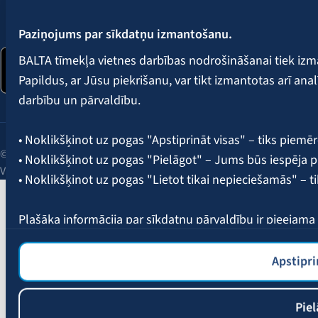
Seko mums:
Paziņojums par sīkdatņu izmantošanu.
BALTA tīmekļa vietnes darbības nodrošināšanai tiek iz
Papildus, ar Jūsu piekrišanu, var tikt izmantotas arī ana
darbību un pārvaldību.
• Noklikšķinot uz pogas "Apstiprināt visas" – tiks piemēr
© 2026 AAS BALTA | Skanstes iela 25, Rīga, LV-1013, Latvija.
• Noklikšķinot uz pogas "Pielāgot" – Jums būs iespēja pi
Vienotais reģ. Nr. 40003049409.
• Noklikšķinot uz pogas "Lietot tikai nepieciešamās" – t
Plašāka informācija par sīkdatņu pārvaldību ir pieejam
Apstipri
Piel