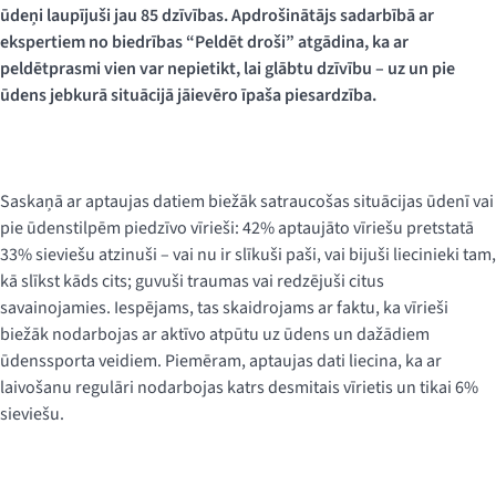
ūdeņi laupījuši jau 85 dzīvības. Apdrošinātājs sadarbībā ar
ekspertiem no biedrības “Peldēt droši” atgādina, ka ar
peldētprasmi vien var nepietikt, lai glābtu dzīvību – uz un pie
ūdens jebkurā situācijā jāievēro īpaša piesardzība.
Saskaņā ar aptaujas datiem biežāk satraucošas situācijas ūdenī vai
pie ūdenstilpēm piedzīvo vīrieši: 42% aptaujāto vīriešu pretstatā
33% sieviešu atzinuši – vai nu ir slīkuši paši, vai bijuši liecinieki tam,
kā slīkst kāds cits; guvuši traumas vai redzējuši citus
savainojamies. Iespējams, tas skaidrojams ar faktu, ka vīrieši
biežāk nodarbojas ar aktīvo atpūtu uz ūdens un dažādiem
ūdenssporta veidiem. Piemēram, aptaujas dati liecina, ka ar
laivošanu regulāri nodarbojas katrs desmitais vīrietis un tikai 6%
sieviešu.