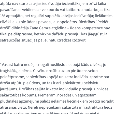
atpūta nav starp Latvijas iedzīvotāju iecienītākajiem brīvā laika
pavadīšanas veidiem: ar veikbordu vai kaitbordu nodarbojas tikai
1% aptaujāto, bet regulāri supo 3% Latvijas iedzīvotāju; lielākoties
cilvēki laiku pie ūdens pavada, lai nopeldētos. Biedrības “Peldēt
droši” dibinātāja Zane Gemze atgādina – ūdens kompetence nav
tikai peldētprasme, bet virkne dažādu prasmju, kas jāapgūst, lai
satraucošās situācijās palielinātu izredzes izdzīvot.
“Vasarā katru nedēļas nogali noslīkstot iet bojā kāds cilvēks; jo
traģiskāk, ja bērns. Cilvēku drošību uz un pie ūdens veido
peldētprasme, sabiedrības kopējā un katra indivīda izpratne par
drošu atpūtu pie ūdens, un tas ir arī labiekārtotu peldvietu
jautājums. Drošības sajūta ir katra individuālo prasmju un vides
sakārtotības kopums. Piemēram, norādes un atpazīstami
pludmales apzīmējumi palīdz nelaimes lieciniekiem precīzi norādīt
atrašanās vietu. Nereti nepietiekami sakārtota infrastruktūra liedz
glābšanas dienestiem un mediķiem piekļūt nelaimes vietai.