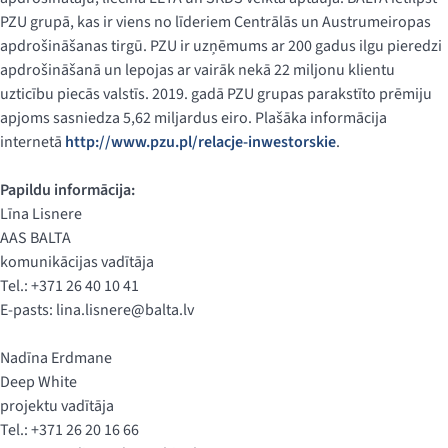
PZU grupā, kas ir viens no līderiem Centrālās un Austrumeiropas
apdrošināšanas tirgū. PZU ir uzņēmums ar 200 gadus ilgu pieredzi
apdrošināšanā un lepojas ar vairāk nekā 22 miljonu klientu
uzticību piecās valstīs. 2019. gadā PZU grupas parakstīto prēmiju
apjoms sasniedza 5,62 miljardus eiro. Plašāka informācija
internetā
http://www.pzu.pl/relacje-inwestorskie
.
Papildu informācija:
Līna Lisnere
AAS BALTA
komunikācijas vadītāja
Tel.: +371 26 40 10 41
E-pasts:
lina.lisnere@balta.lv
Nadīna Erdmane
Deep White
projektu vadītāja
Tel.: +371 26 20 16 66