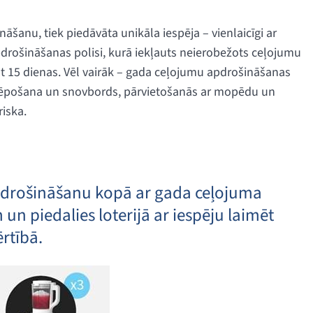
šanu, tiek piedāvāta unikāla iespēja – vienlaicīgi ar
rošināšanas polisi, kurā iekļauts neierobežots ceļojumu
t 15 dienas. Vēl vairāk – gada ceļojumu apdrošināšanas
rp slēpošana un snovbords, pārvietošanās ar mopēdu un
riska.
drošināšanu kopā ar gada ceļojuma
un piedalies loterijā ar iespēju laimēt
rtībā.