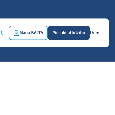
Mana BALTA
Piesaki atlīdzību
LV