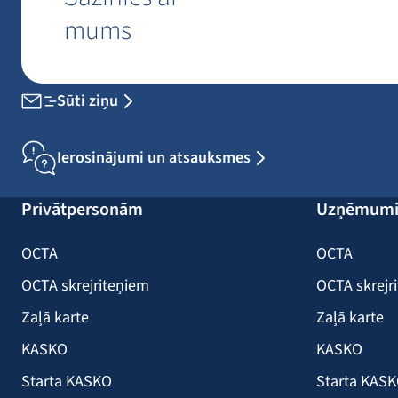
mums
Sūti ziņu
Ierosinājumi un atsauksmes
Privātpersonām
Uzņēmum
OCTA
OCTA
OCTA skrejriteņiem
OCTA skrejr
Zaļā karte
Zaļā karte
KASKO
KASKO
Starta KASKO
Starta KAS