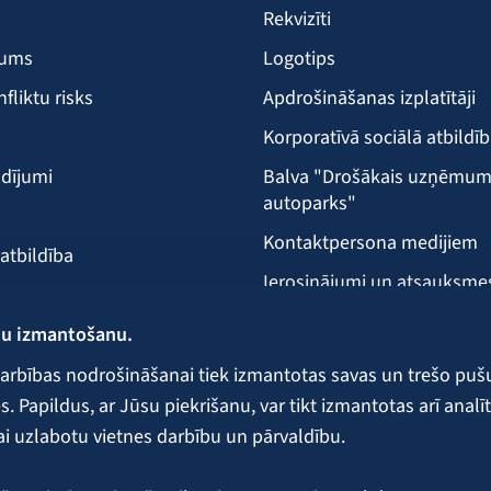
Rekvizīti
šums
Logotips
nfliktu risks
Apdrošināšanas izplatītāji
Korporatīvā sociālā atbildī
dījumi
Balva "Drošākais uzņēmu
autoparks"
Kontaktpersona medijiem
 atbildība
Ierosinājumi un atsauksme
Klientu apkalpošanas vieta
ņu izmantošanu.
ecība
arbības nodrošināšanai tiek izmantotas savas un trešo puš
 Papildus, ar Jūsu piekrišanu, var tikt izmantotas arī analīt
ai uzlabotu vietnes darbību un pārvaldību.
 galvojumi un nodrošinājumi