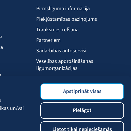
Pirmslīguma informācija
Piekļūstamības paziņojums
Trauksmes celšana
ba
Partneriem
ma
Sadarbības autoservisi
Veselības apdrošināšanas
līgumorganizācijas
s
Drošības akadēmija
s
BALTA mobilā lietotne
Apstiprināt visas
Klientu labumi
u
ikas un/vai
Pielāgot
Lietot tikai nepieciešamās