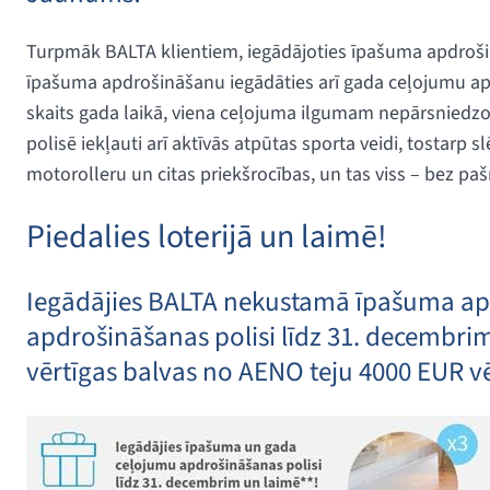
Turpmāk BALTA klientiem, iegādājoties īpašuma apdrošinā
īpašuma apdrošināšanu iegādāties arī gada ceļojumu apd
skaits gada laikā, viena ceļojuma ilgumam nepārsniedzo
polisē iekļauti arī aktīvās atpūtas sporta veidi, tosta
motorolleru un citas priekšrocības, un tas viss – bez paš
Piedalies loterijā un laimē!
Iegādājies BALTA nekustamā īpašuma ap
apdrošināšanas polisi līdz 31. decembrim 
vērtīgas balvas no AENO teju 4000 EUR vē