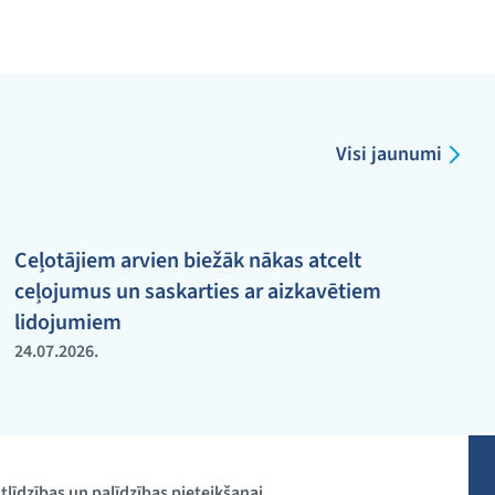
Visi jaunumi
Ceļotājiem arvien biežāk nākas atcelt
ceļojumus un saskarties ar aizkavētiem
lidojumiem
24.07.2026.
tlīdzības un palīdzības pieteikšanai