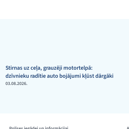
Stirnas uz ceļa, grauzēji motortelpā:
dzīvnieku radītie auto bojājumi kļūst dārgāki
03.08.2026.
Polises iegādei un informācijai
A