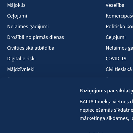
Mājoklis
Veselība
Ceļojumi
Komercīpa
Nelaimes gadījumi
Politisko ko
Drošībā no pirmās dienas
Ceļojumi
Civiltiesiskā atbildība
Nelaimes ga
Digitālie riski
COVID-19
Mājdzīvnieki
Civiltiesiskā
Ērces
Ērces
Paziņojums par sīkdat
Saules paneļi
Būvniecība
Atpūtas kuģi
Lauksaimni
BALTA tīmekļa vietnes d
nepieciešamās sīkdatnes.
Kravas
mārketinga sīkdatnes, l
Garantijas,