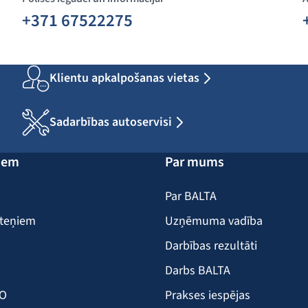
+371 67522275
Klientu apkalpošanas vietas
Sadarbības autoservisi
iem
Par mums
Par BALTA
iteņiem
Uzņēmuma vadība
Darbības rezultāti
Darbs BALTA
KO
Prakses iespējas