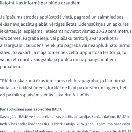
lietotni, kas informē par plūdu draudiem.
Ja īpašums atrodas applūstošā vietā, pagrabā un saimniecības
ēkās nevajadzētu glabāt vērtīgas lietas. Ūdenssūkņus un apkures
iekārtas, ja iespējams, ieteicams novietot vismaz 10-20 centimetrus
virs zemes. Pagraba ieeju vai plašāku teritoriju var aprīkot ar
aizsargvalni, lai ūdens neiekļūtu pagrabā vai neapplūdinātu pirmo
stāvu. Savukārt, ja māja tomēr tiek celta applūstošā teritorijā, to
vajadzētu darīt visaugstākajā punktā un uz paaugstinātiem
pamatiem.
"Plūdu riska zonā ēkas ieteicams celt bez pagraba, jo tā ir pirmā
vieta, kur iekļūst ūdens, turklāt ne tikai pa durvīm un logiem, bet
arī pa mikroplaisām sienās," skaidro A. Linītis.
Par apdrošināšanas sabiedrību BALTA
Saskaņā ar BALTA veikto aprēķinu, kas balstīts uz Latvijas Bankas datiem, BALTA ir
nedzīvības apdrošināšanas tirgus līderis Latvijā. 2024. gadā uzņēmuma parakstīto
prēmiju apjoms bija 184 miljoni eiro. Latvijas iedzīvotāji 20 gadus novērtējuši BALTA