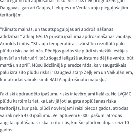
sastrēgumu un applūšanas risku. Šis risks tiek prognozēts gan
Daugavas, gan arī Gaujas, Lielupes un Ventas upju pieguļošajām
teritorijām.
"Klimats mainās, un tas atspoguļojas arī apdrošināšanas
atlīdzībās," atklāj BALTA privātā īpašuma apdrošināšanas vadītājs
Arnolds Linītis. “Straujo temperatūras svārstību rezultātā palu
plūdu risks palielinās. Pēdējos gados šie plūdi visbiežāk iestājas
janvārī un februārī, taču šogad ieilgušā aukstuma dēļ tie varētu būt
martā un aprīlī. Mūsu līdzšinējā pieredze rāda, ka visaugstākais
palu izraisīto plūdu risks ir Daugavā starp Zeļķiem un Vaikuļāniem,
kur atrodas vairāki simti BALTA apdrošinātu mājokļu.”
Faktiski apdraudēto īpašumu risks ir ievērojami lielāks. No LVĢMC
plūdu kartēm izriet, ka Latvijā ļoti augsta applūšanas riska
teritorijās, kur palu plūdi novērojami reizi piecos gados, atrodas
vairāk nekā 4 00 īpašumu. Vēl aptuveni 6 000 īpašumi atrodas
augsta applūšanas riska teritorijās, kur šie plūdi veidojas reizi 10
gados.