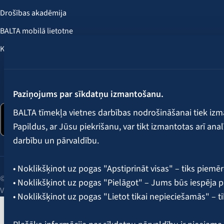
Drošības akadēmija
BALTA mobilā lietotne
Klientu labumi
Seko mums:
Paziņojums par sīkdatņu izmantošanu.
BALTA tīmekļa vietnes darbības nodrošināšanai tiek iz
Papildus, ar Jūsu piekrišanu, var tikt izmantotas arī ana
darbību un pārvaldību.
• Noklikšķinot uz pogas "Apstiprināt visas" – tiks piemēr
© 2026 AAS BALTA | Skanstes iela 25, Rīga, LV-1013, Latvija.
• Noklikšķinot uz pogas "Pielāgot" – Jums būs iespēja pi
Vienotais reģ. Nr. 40003049409.
• Noklikšķinot uz pogas "Lietot tikai nepieciešamās" – t