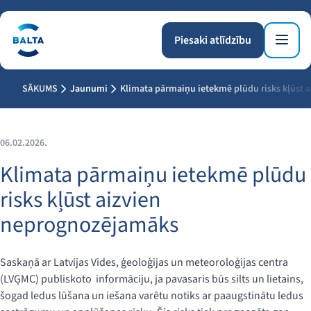
Piesaki atlīdzību
SĀKUMS
Jaunumi
Klimata pārmaiņu ietekmē plūdu risks kļūst 
06.02.2026.
Klimata pārmaiņu ietekmē plūdu
risks kļūst aizvien
neprognozējamāks
Saskaņā ar Latvijas Vides, ģeoloģijas un meteoroloģijas centra
(LVĢMC) publiskoto informāciju, ja pavasaris būs silts un lietains,
šogad ledus lūšana un iešana varētu notiks ar paaugstinātu ledus