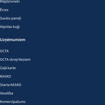
Mājdzīvnieki
Ērces
Saules paneļi
Atpūtas kuģi
Uzņēmumiem
OCTA
OCTA skrejriteņiem
Zaļā karte
KASKO
Starta KASKO
Veselība
Komercīpašums