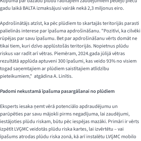
Kopumā par dažādu plūdu radītajiem zaudējumiem pēdējo piecu
gadu laikā BALTA izmaksājusi vairāk nekā 2,3 miljonus eiro.
Apdrošinātājs atzīst, ka pēc plūdiem to skartajās teritorijās parasti
palielinās interese par īpašuma apdrošināšanu. "Pozitīvi, ka cilvēki
rūpējas par savu īpašumu. Bet par apdrošināšanu vērts domāt ne
tikai tiem, kuri dzīvo applūstošās teritorijās. Nopietnus plūdu
riskus var radīt arī vētras. Piemēram, 2024.gada jūlijā vētras
rezultātā applūda aptuveni 300 īpašumi, kas veido 93% no visiem
togad saņemtajiem ar plūdiem saistītajiem atlīdzību
pieteikumiem," atgādina A. Linītis.
Padomi nekustamā īpašuma pasargāšanai no plūdiem
Eksperts iesaka ņemt vērā potenciālo apdraudējumu un
parūpēties par savu mājokli pirms negadījuma, lai zaudējumi,
iestājoties plūdu riskam, būtu pēc iespējas mazāki. Primāri ir vērts
izpētīt LVĢMC veidotās plūdu riska kartes, lai izvērtētu – vai
īpašums atrodas plūdu riska zonā, kā arī instalētu LVĢMC mobilo