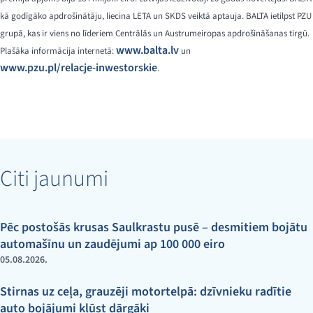
kā godīgāko apdrošinātāju, liecina LETA un SKDS veiktā aptauja. BALTA ietilpst PZU
grupā, kas ir viens no līderiem Centrālās un Austrumeiropas apdrošināšanas tirgū.
www.balta.lv
Plašāka informācija internetā:
un
www.pzu.pl/relacje-inwestorskie
.
Citi jaunumi
Pēc postošās krusas Saulkrastu pusē – desmitiem bojātu
automašīnu un zaudējumi ap 100 000 eiro
05.08.2026.
Stirnas uz ceļa, grauzēji motortelpā: dzīvnieku radītie
auto bojājumi kļūst dārgāki