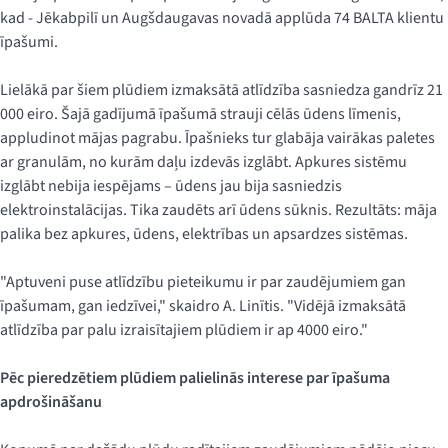
kad - Jēkabpilī un Augšdaugavas novadā applūda 74 BALTA klientu
īpašumi.
Lielākā par šiem plūdiem izmaksātā atlīdzība sasniedza gandrīz 21
000 eiro. Šajā gadījumā īpašumā strauji cēlās ūdens līmenis,
appludinot mājas pagrabu. Īpašnieks tur glabāja vairākas paletes
ar granulām, no kurām daļu izdevās izglābt. Apkures sistēmu
izglābt nebija iespējams – ūdens jau bija sasniedzis
elektroinstalācijas. Tika zaudēts arī ūdens sūknis. Rezultāts: māja
palika bez apkures, ūdens, elektrības un apsardzes sistēmas.
"Aptuveni puse atlīdzību pieteikumu ir par zaudējumiem gan
īpašumam, gan iedzīvei," skaidro A. Linītis. "Vidējā izmaksātā
atlīdzība par palu izraisītajiem plūdiem ir ap 4000 eiro."
Pēc pieredzētiem plūdiem palielinās interese par īpašuma
apdrošināšanu