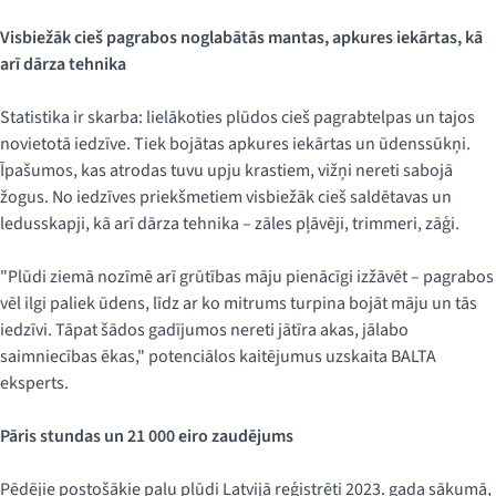
Visbiežāk cieš pagrabos noglabātās mantas, apkures iekārtas, kā
arī dārza tehnika
Statistika ir skarba: lielākoties plūdos cieš pagrabtelpas un tajos
novietotā iedzīve. Tiek bojātas apkures iekārtas un ūdenssūkņi.
Īpašumos, kas atrodas tuvu upju krastiem, vižņi nereti sabojā
žogus. No iedzīves priekšmetiem visbiežāk cieš saldētavas un
ledusskapji, kā arī dārza tehnika – zāles pļāvēji, trimmeri, zāģi.
"Plūdi ziemā nozīmē arī grūtības māju pienācīgi izžāvēt – pagrabos
vēl ilgi paliek ūdens, līdz ar ko mitrums turpina bojāt māju un tās
iedzīvi. Tāpat šādos gadījumos nereti jātīra akas, jālabo
saimniecības ēkas," potenciālos kaitējumus uzskaita BALTA
eksperts.
Pāris stundas un 21 000 eiro zaudējums
Pēdējie postošākie palu plūdi Latvijā reģistrēti 2023. gada sākumā,