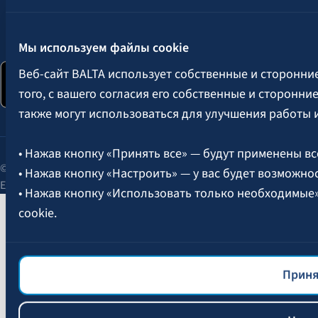
Следите за нами:
Мы используем файлы cookie
Веб-сайт BALTA использует собственные и сторонни
того, с вашего согласия его собственные и сторонн
также могут использоваться для улучшения работы 
• Нажав кнопку «Принять все» — будут применены вс
© 2026 AAS BALTA | улица Сканстес 25, Рига, LV-1013, Латвия.
• Нажав кнопку «Настроить» — у вас будет возможно
Единый рег. № 40003049409.
• Нажав кнопку «Использовать только необходимые
cookie.
Более подробная информация об управлении файлам
файлов cookie
BALTA.
Приня