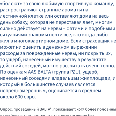
«болеют» за свою любимую спортивную команду,
распространяют странные ароматы на
лестничной клетке или оставляют дома на весь
день собаку, которая не переставая лает, многим
сильно действует на нервы – с этими и подобными
ситуациями знакомы почти все, кто когда-либо
жил в многоквартирном доме. Если страховщик не
может ни оценить в денежном выражении
расходы за поврежденные нервы, ни покрыть их,
то ущерб, нанесенный имуществу в результате
действий соседей, можно рассчитать очень точно.
По оценкам AAS BALTA (группа PZU), ущерб,
нанесенный соседями владельцам жилплощади, и
который в большинстве случаев является
непреднамеренным, оценивается в среднем
около 600 евро.
Опрос, проведенный BALTA*, показывает: хотя более половины
латвийцев до сих пор жили со своими соседями без