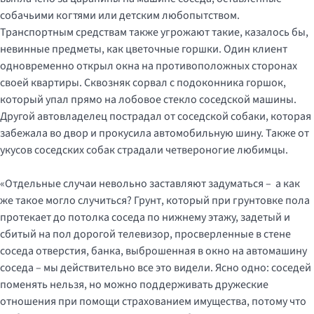
собачьими когтями или детским любопытством.
Транспортным средствам также угрожают такие, казалось бы,
невинные предметы, как цветочные горшки. Один клиент
одновременно открыл окна на противоположных сторонах
своей квартиры. Сквозняк сорвал с подоконника горшок,
который упал прямо на лобовое стекло соседской машины.
Другой автовладелец пострадал от соседской собаки, которая
забежала во двор и прокусила автомобильную шину. Также от
укусов соседских собак страдали четвероногие любимцы.
«Отдельные случаи невольно заставляют задуматься – а как
же такое могло случиться? Грунт, который при грунтовке пола
протекает до потолка соседа по нижнему этажу, задетый и
сбитый на пол дорогой телевизор, просверленные в стене
соседа отверстия, банка, выброшенная в окно на автомашину
соседа – мы действительно все это видели. Ясно одно: соседей
поменять нельзя, но можно поддерживать дружеские
отношения при помощи страхованием имущества, потому что